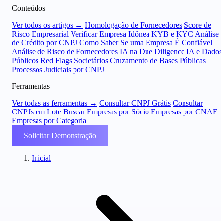
Conteúdos
Ver todos os artigos →
Homologação de Fornecedores
Score de
Risco Empresarial
Verificar Empresa Idônea
KYB e KYC
Análise
de Crédito por CNPJ
Como Saber Se uma Empresa É Confiável
Análise de Risco de Fornecedores
IA na Due Diligence
IA e Dado
Públicos
Red Flags Societários
Cruzamento de Bases Públicas
Processos Judiciais por CNPJ
Ferramentas
Ver todas as ferramentas →
Consultar CNPJ Grátis
Consultar
CNPJs em Lote
Buscar Empresas por Sócio
Empresas por CNAE
Empresas por Categoria
Solicitar Demonstração
Inicial