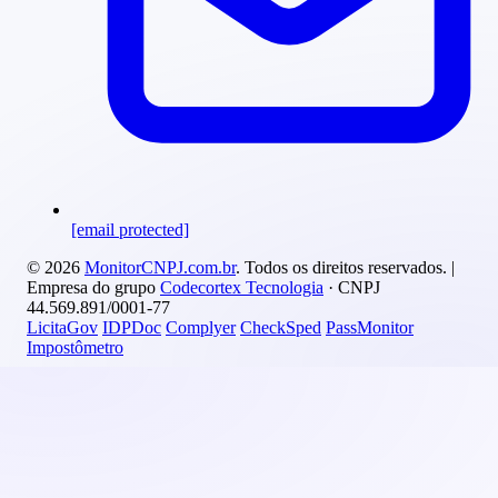
[email protected]
© 2026
MonitorCNPJ.com.br
. Todos os direitos reservados. |
Empresa do grupo
Codecortex Tecnologia
· CNPJ
44.569.891/0001-77
LicitaGov
IDPDoc
Complyer
CheckSped
PassMonitor
Impostômetro