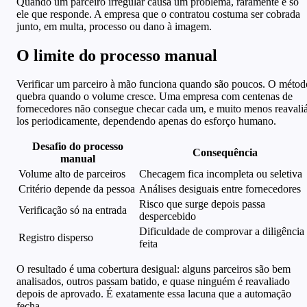
Quando um parceiro irregular causa um problema, raramente é só
ele que responde. A empresa que o contratou costuma ser cobrada
junto, em multa, processo ou dano à imagem.
O limite do processo manual
Verificar um parceiro à mão funciona quando são poucos. O métod
quebra quando o volume cresce. Uma empresa com centenas de
fornecedores não consegue checar cada um, e muito menos reavali
los periodicamente, dependendo apenas do esforço humano.
Desafio do processo
Consequência
manual
Volume alto de parceiros
Checagem fica incompleta ou seletiva
Critério depende da pessoa
Análises desiguais entre fornecedores
Risco que surge depois passa
Verificação só na entrada
despercebido
Dificuldade de comprovar a diligência
Registro disperso
feita
O resultado é uma cobertura desigual: alguns parceiros são bem
analisados, outros passam batido, e quase ninguém é reavaliado
depois de aprovado. É exatamente essa lacuna que a automação
fecha.