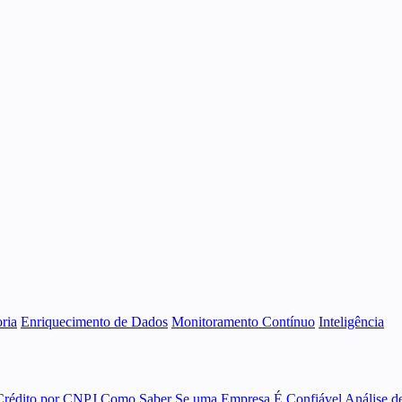
ria
Enriquecimento de Dados
Monitoramento Contínuo
Inteligência
Crédito por CNPJ
Como Saber Se uma Empresa É Confiável
Análise d