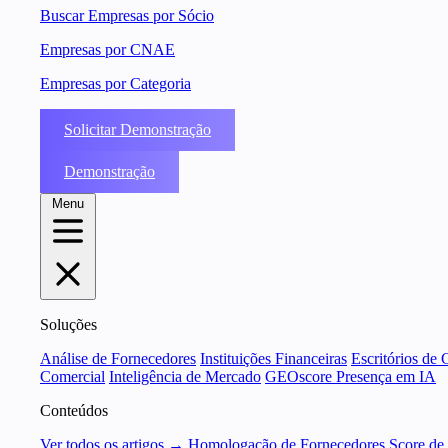
Buscar Empresas por Sócio
Empresas por CNAE
Empresas por Categoria
Solicitar Demonstração
Demonstração
Menu
Soluções
Análise de Fornecedores
Instituições Financeiras
Escritórios de 
Comercial
Inteligência de Mercado
GEOscore Presença em IA
Conteúdos
Ver todos os artigos →
Homologação de Fornecedores
Score de