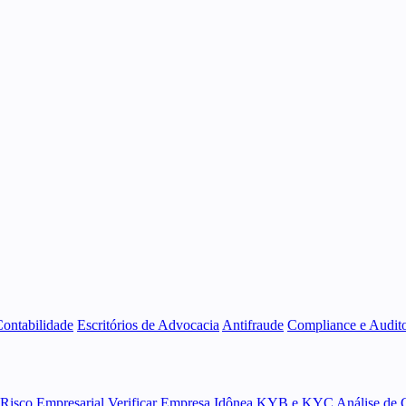
Contabilidade
Escritórios de Advocacia
Antifraude
Compliance e Audito
 Risco Empresarial
Verificar Empresa Idônea
KYB e KYC
Análise de 