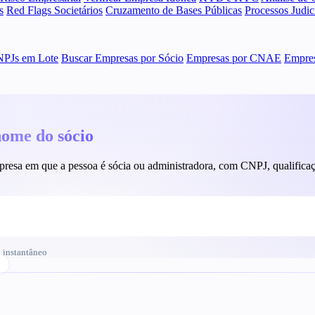
s
Red Flags Societários
Cruzamento de Bases Públicas
Processos Judi
NPJs em Lote
Buscar Empresas por Sócio
Empresas por CNAE
Empres
nome do sócio
resa em que a pessoa é sócia ou administradora, com CNPJ, qualificaçã
 instantâneo