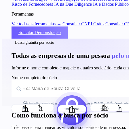
Risco de Fornecedores
IA na Due Diligence
IA e Dados Público
Ferramentas
Ver todas as ferramentas →
Consultar CNPJ Grátis
Consultar C
Solicitar Demonstração
Busca gratuita por sócio
Todas as empresas de uma pessoa
pelo 
Informe o nome completo e mapeie o quadro societário: cada emp
Nome completo do sócio
Gratuito, sem cadastro
Dados públicos (QSA/RFB)
Resultado
ME
EPP
LTDA
S.A.
HOLDING
Como funciona a busca por sócio
Três passos para mapear os vínculos societários de uma pessoa.