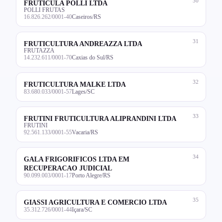
30
FRUTICULA POLLI LTDA
POLLI FRUTAS
16.826.262/0001-40
Caseiros/RS
31
FRUTICULTURA ANDREAZZA LTDA
FRUTAZZA
14.232.611/0001-70
Caxias do Sul/RS
32
FRUTICULTURA MALKE LTDA
83.680.033/0001-57
Lages/SC
33
FRUTINI FRUTICULTURA ALIPRANDINI LTDA
FRUTINI
92.561.133/0001-55
Vacaria/RS
34
GALA FRIGORIFICOS LTDA EM
RECUPERACAO JUDICIAL
90.099.003/0001-17
Porto Alegre/RS
35
GIASSI AGRICULTURA E COMERCIO LTDA
35.312.726/0001-44
Içara/SC