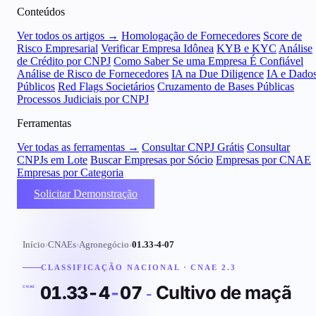
Conteúdos
Ver todos os artigos →
Homologação de Fornecedores
Score de
Risco Empresarial
Verificar Empresa Idônea
KYB e KYC
Análise
de Crédito por CNPJ
Como Saber Se uma Empresa É Confiável
Análise de Risco de Fornecedores
IA na Due Diligence
IA e Dado
Públicos
Red Flags Societários
Cruzamento de Bases Públicas
Processos Judiciais por CNPJ
Ferramentas
Ver todas as ferramentas →
Consultar CNPJ Grátis
Consultar
CNPJs em Lote
Buscar Empresas por Sócio
Empresas por CNAE
Empresas por Categoria
Solicitar Demonstração
Início
›
CNAEs
›
Agronegócio
›
01.33-4-07
CLASSIFICAÇÃO NACIONAL · CNAE 2.3
Cultivo de maçã
01.33-4
-
07
-
CNAE