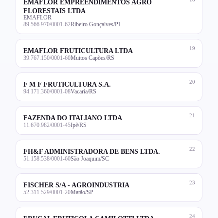
EMAFLOR EMPREENDIMENTOS AGRO
FLORESTAIS LTDA
EMAFLOR
89.566.970/0001-62
Ribeiro Gonçalves/PI
19
EMAFLOR FRUTICULTURA LTDA
39.767.150/0001-60
Muitos Capões/RS
20
F M F FRUTICULTURA S.A.
94.171.360/0001-08
Vacaria/RS
21
FAZENDA DO ITALIANO LTDA
11.670.982/0001-45
Ipê/RS
22
FH&F ADMINISTRADORA DE BENS LTDA.
51.158.538/0001-60
São Joaquim/SC
23
FISCHER S/A - AGROINDUSTRIA
52.311.529/0001-20
Matão/SP
24