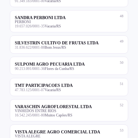
91.349.183/0001-00
Vacaria/RS
48
SANDRA PERBONI LTDA
PERBONI
19.657.026/0001-35
Vacaria/RS
49
SILVESTRIN CULTIVO DE FRUTAS LTDA
31.836.622/0001-88
Bom Jesus/RS
50
SULPOMI AGRO PECUARIA LTDA
90.213.091/0001-36
Flores da Cunha/RS
51
TMT PARTICIPACOES LTDA
47.783.125/0001-07
Vacaria/RS
52
VARASCHIN AGROFLORESTAL LTDA
VINHEDOS ENTRE RIOS
16.542.245/0001-80
Muitos Capões/RS
53
VISTA ALEGRE AGRO COMERCIAL LTDA
VISTA ALEGRE