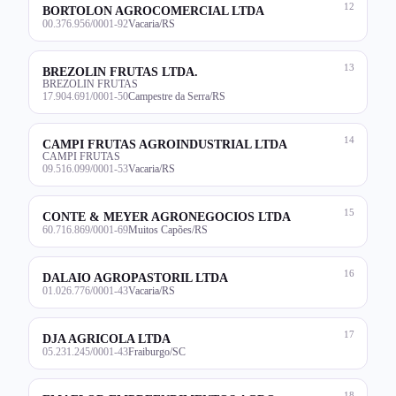
12
BORTOLON AGROCOMERCIAL LTDA
00.376.956/0001-92
Vacaria/RS
13
BREZOLIN FRUTAS LTDA.
BREZOLIN FRUTAS
17.904.691/0001-50
Campestre da Serra/RS
14
CAMPI FRUTAS AGROINDUSTRIAL LTDA
CAMPI FRUTAS
09.516.099/0001-53
Vacaria/RS
15
CONTE & MEYER AGRONEGOCIOS LTDA
60.716.869/0001-69
Muitos Capões/RS
16
DALAIO AGROPASTORIL LTDA
01.026.776/0001-43
Vacaria/RS
17
DJA AGRICOLA LTDA
05.231.245/0001-43
Fraiburgo/SC
18