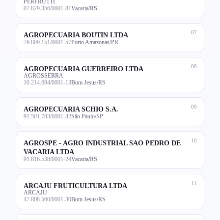
PERFRUTTI
07.829.356/0001-81
Vacaria/RS
07
AGROPECUARIA BOUTIN LTDA
76.809.151/0001-57
Porto Amazonas/PR
08
AGROPECUARIA GUERREIRO LTDA
AGROSSERRA
10.214.694/0001-13
Bom Jesus/RS
09
AGROPECUARIA SCHIO S.A.
91.501.783/0001-42
São Paulo/SP
10
AGROSPE - AGRO INDUSTRIAL SAO PEDRO DE
VACARIA LTDA
91.816.538/0001-24
Vacaria/RS
11
ARCAJU FRUTICULTURA LTDA
ARCAJU
47.808.560/0001-30
Bom Jesus/RS