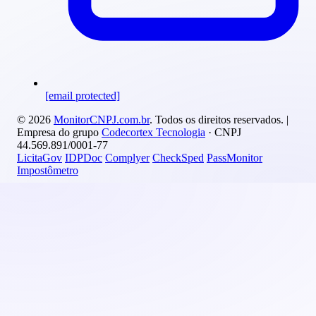
[email protected]
© 2026
MonitorCNPJ.com.br
. Todos os direitos reservados. |
Empresa do grupo
Codecortex Tecnologia
· CNPJ
44.569.891/0001-77
LicitaGov
IDPDoc
Complyer
CheckSped
PassMonitor
Impostômetro