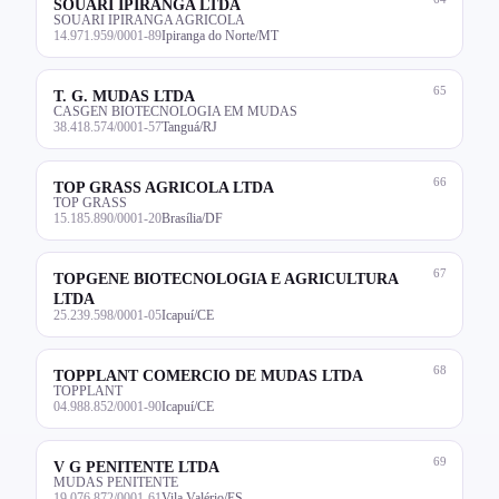
SOUARI IPIRANGA LTDA
SOUARI IPIRANGA AGRICOLA
14.971.959/0001-89
Ipiranga do Norte/MT
65
T. G. MUDAS LTDA
CASGEN BIOTECNOLOGIA EM MUDAS
38.418.574/0001-57
Tanguá/RJ
66
TOP GRASS AGRICOLA LTDA
TOP GRASS
15.185.890/0001-20
Brasília/DF
67
TOPGENE BIOTECNOLOGIA E AGRICULTURA
LTDA
25.239.598/0001-05
Icapuí/CE
68
TOPPLANT COMERCIO DE MUDAS LTDA
TOPPLANT
04.988.852/0001-90
Icapuí/CE
69
V G PENITENTE LTDA
MUDAS PENITENTE
19.076.872/0001-61
Vila Valério/ES