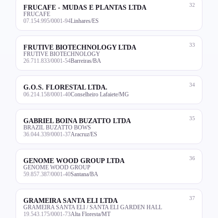
32
FRUCAFE - MUDAS E PLANTAS LTDA
FRUCAFE
07.154.995/0001-94
Linhares/ES
33
FRUTIVE BIOTECHNOLOGY LTDA
FRUTIVE BIOTECHNOLOGY
26.711.833/0001-54
Barreiras/BA
34
G.O.S. FLORESTAL LTDA.
06.214.158/0001-40
Conselheiro Lafaiete/MG
35
GABRIEL BOINA BUZATTO LTDA
BRAZIL BUZATTO BOWS
36.044.339/0001-37
Aracruz/ES
36
GENOME WOOD GROUP LTDA
GENOME WOOD GROUP
59.857.387/0001-40
Santana/BA
37
GRAMEIRA SANTA ELI LTDA
GRAMEIRA SANTA ELI / SANTA ELI GARDEN HALL
19.543.175/0001-73
Alta Floresta/MT