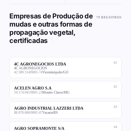
Empresas de Produção de
79 REGISTROS
mudas e outras formas de
propagação vegetal,
certificadas
01
4C AGRONEGOCIOS LTDA
4C AGRONEGOCIOS
42.589.514/0001-74
Vicentinópolis/GO
02
ACELEN AGRO S.A
54.174.041/0001-23
Montes Claros/MG
03
AGRO INDUSTRIAL LAZZERI LTDA
88.978.606/0001-47
Vacaria/RS
04
AGRO SOPRAMONTE S/A