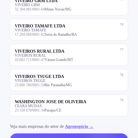
VIVEIRO GRM LTDA
VIVEIRO GRM
52.304.981/0001-64
Minas Novas/MG
76
VIVEIRO TAMAFE LTDA
VIVEIRO TAMAFE
17.294.688/0001-62
Serra do Ramalho/BA
77
VIVEIROS RURAL LTDA
VIVEIROS RURAL
10.682.711/0001-47
Várzea Grande/MT
78
VIVEIROS TSUGE LTDA
VIVEIROS TSUGE
23.800.780/0001-50
Rio Paranaíba/MG
79
WASHINGTON JOSE DE OLIVEIRA
CEARA MUDAS
23.558.679/0001-34
Pacajus/CE
Veja mais empresas do setor de
Agronegócio →