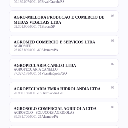
09.189.097/0001-05
Erval Grande/RS
05
AGRO-MILLORA PRODUCAO E COMERCIO DE
MUDAS VEGETAIS LTDA
02.301.906/0001-71
Brotas/SP
06
AGROMED COMERCIO E SERVICOS LTDA
AGROMED
26.075.889/0001-60
Altamira/PA
07
AGROPECUARIA CANELO LTDA
AGROPECUARIA CANELLO
37.327.178/0001-51
Vicentinópolis/GO
08
AGROPECUARIA EMRA HIDROLANDIA LTDA
20.980.150/0001-16
Hidrolândia/GO
09
AGROSOLO COMERCIAL AGRICOLA LTDA
AGROSOLO - SOLUCOES AGRIGOLAS
39.381.760/0001-21
Altamira/PA