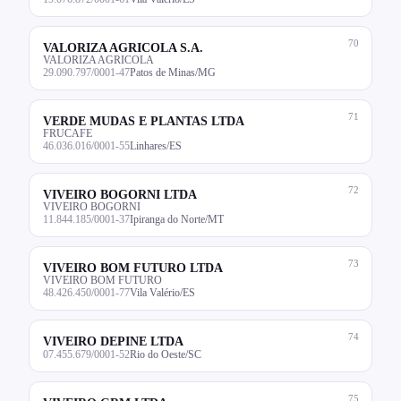
70
VALORIZA AGRICOLA S.A.
VALORIZA AGRICOLA
29.090.797/0001-47
Patos de Minas/MG
71
VERDE MUDAS E PLANTAS LTDA
FRUCAFE
46.036.016/0001-55
Linhares/ES
72
VIVEIRO BOGORNI LTDA
VIVEIRO BOGORNI
11.844.185/0001-37
Ipiranga do Norte/MT
73
VIVEIRO BOM FUTURO LTDA
VIVEIRO BOM FUTURO
48.426.450/0001-77
Vila Valério/ES
74
VIVEIRO DEPINE LTDA
07.455.679/0001-52
Rio do Oeste/SC
75