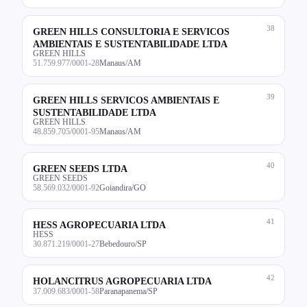
38
GREEN HILLS CONSULTORIA E SERVICOS
AMBIENTAIS E SUSTENTABILIDADE LTDA
GREEN HILLS
51.759.977/0001-28
Manaus/AM
39
GREEN HILLS SERVICOS AMBIENTAIS E
SUSTENTABILIDADE LTDA
GREEN HILLS
48.859.705/0001-95
Manaus/AM
40
GREEN SEEDS LTDA
GREEN SEEDS
58.569.032/0001-92
Goiandira/GO
41
HESS AGROPECUARIA LTDA
HESS
30.871.219/0001-27
Bebedouro/SP
42
HOLANCITRUS AGROPECUARIA LTDA
37.009.683/0001-58
Paranapanema/SP