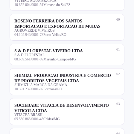
VIVEIRO AGUA BRANCA
10.852.004/0001-51
Mimoso do Sul/ES
60
ROSENO FERREIRA DOS SANTOS
IMPORTACAO E EXPORTACAO DE MUDAS
AGROVERDE VIVEIROS
04.105.946/0001-73
Porto Velho/RO
61
S & D FLORESTAL VIVEIRO LTDA
S & D FLORESTAL
08.659.561/0001-09
Martinho Campos/MG
62
SHIMIZU-PRODUCAO INDUSTRIA E COMERCIO
DE PRODUTOS VEGETAIS LTDA
SHIMIZU A MARCA DA GRAMA
10.391.237/0001-02
Formosa/GO
63
SOCIEDADE VITACEA DE DESENVOLVIMENTO
VITICOLA LTDA
VITACEA BRASIL
05.550.865/0001-45
Caldas/MG
64