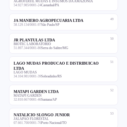
AGROFERTIL MUDAS E INSUMOS DA AMAZONIA
54.927.985/0001-24
Castanhal/PA
49
JA MANIERO AGROPECUARIA LTDA
58.129.134/0001-97
São Paulo/SP
50
JR PLANTULAS LTDA
BIOTEC LABORATORIO
51.897.344/0001-86
Serra do Salitre/MG
51
LAGO MUDAS PRODUCAO E DISTRIBUICAO
LTDA
LAGO MUDAS
34.104.981/0001-39
Sobradinho/RS
52
MATAPI GARDEN LTDA
MATAPI GARDEN
32.810.667/0001-46
Santana/AP
53
NATALICIO SLONGO JUNIOR
JALAPAO FLORESTAL
07.661.700/0001-76
Porto Nacional/TO