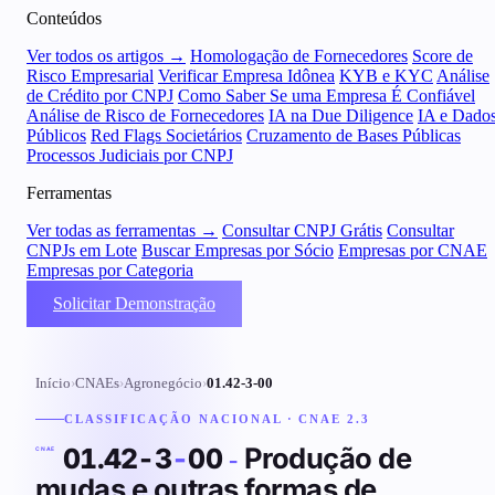
Conteúdos
Ver todos os artigos →
Homologação de Fornecedores
Score de
Risco Empresarial
Verificar Empresa Idônea
KYB e KYC
Análise
de Crédito por CNPJ
Como Saber Se uma Empresa É Confiável
Análise de Risco de Fornecedores
IA na Due Diligence
IA e Dado
Públicos
Red Flags Societários
Cruzamento de Bases Públicas
Processos Judiciais por CNPJ
Ferramentas
Ver todas as ferramentas →
Consultar CNPJ Grátis
Consultar
CNPJs em Lote
Buscar Empresas por Sócio
Empresas por CNAE
Empresas por Categoria
Solicitar Demonstração
Início
›
CNAEs
›
Agronegócio
›
01.42-3-00
CLASSIFICAÇÃO NACIONAL · CNAE 2.3
Produção de
01.42-3
-
00
-
CNAE
mudas e outras formas de