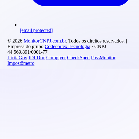
[email protected]
© 2026
MonitorCNPJ.com.br
. Todos os direitos reservados. |
Empresa do grupo
Codecortex Tecnologia
· CNPJ
44.569.891/0001-77
LicitaGov
IDPDoc
Complyer
CheckSped
PassMonitor
Impostômetro