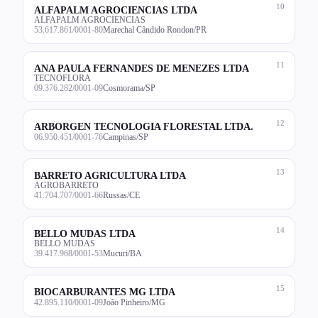
10
ALFAPALM AGROCIENCIAS LTDA
ALFAPALM AGROCIENCIAS
53.617.861/0001-80
Marechal Cândido Rondon/PR
11
ANA PAULA FERNANDES DE MENEZES LTDA
TECNOFLORA
09.376.282/0001-09
Cosmorama/SP
12
ARBORGEN TECNOLOGIA FLORESTAL LTDA.
06.950.451/0001-76
Campinas/SP
13
BARRETO AGRICULTURA LTDA
AGROBARRETO
41.704.707/0001-66
Russas/CE
14
BELLO MUDAS LTDA
BELLO MUDAS
39.417.968/0001-53
Mucuri/BA
15
BIOCARBURANTES MG LTDA
42.895.110/0001-09
João Pinheiro/MG