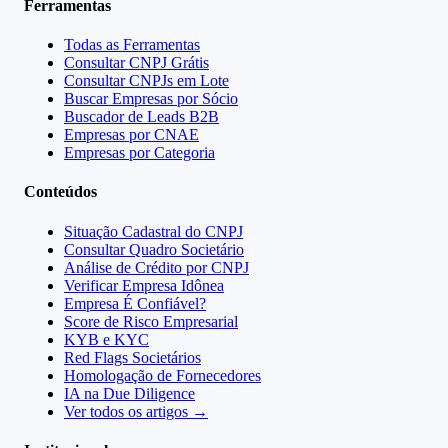
Ferramentas
Todas as Ferramentas
Consultar CNPJ Grátis
Consultar CNPJs em Lote
Buscar Empresas por Sócio
Buscador de Leads B2B
Empresas por CNAE
Empresas por Categoria
Conteúdos
Situação Cadastral do CNPJ
Consultar Quadro Societário
Análise de Crédito por CNPJ
Verificar Empresa Idônea
Empresa É Confiável?
Score de Risco Empresarial
KYB e KYC
Red Flags Societários
Homologação de Fornecedores
IA na Due Diligence
Ver todos os artigos →