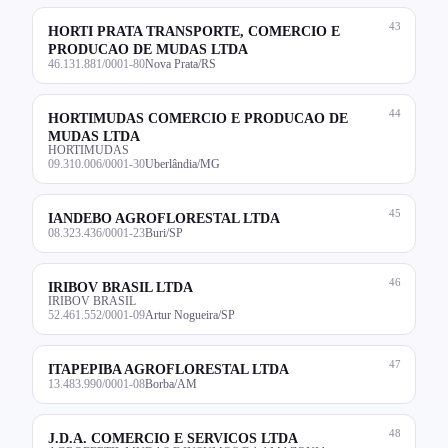
43
HORTI PRATA TRANSPORTE, COMERCIO E
PRODUCAO DE MUDAS LTDA
46.131.881/0001-80
Nova Prata/RS
44
HORTIMUDAS COMERCIO E PRODUCAO DE
MUDAS LTDA
HORTIMUDAS
09.310.006/0001-30
Uberlândia/MG
45
IANDEBO AGROFLORESTAL LTDA
08.323.436/0001-23
Buri/SP
46
IRIBOV BRASIL LTDA
IRIBOV BRASIL
52.461.552/0001-09
Artur Nogueira/SP
47
ITAPEPIBA AGROFLORESTAL LTDA
13.483.990/0001-08
Borba/AM
48
J.D.A. COMERCIO E SERVICOS LTDA