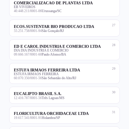
COMERCIALIZACAO DE PLANTAS LTDA
EB VIVEIROS
40.448.211/0001-06
Urussanga/SC
27
ECOS.SUSTENTAR BIO PRODUCAO LTDA
55.251.758/0001-94
São Gonçalo/RJ
28
ED E CAROL INDUSTRIA E COMERCIO LTDA
DIA DIA INDUSTRIA E COMERCIO
09.666.167/0001-60
Paulo Afonso/BA
29
ESTUFA IRMAOS FERREIRA LTDA
ESTUFA IRMAOS FERREIRA
60.070.350/0001-56
São Sebastião do Alto/RJ
30
EUCALIPTO BRASIL S.A.
12.416.787/0001-56
Três Lagoas/MS
31
FLORICULTURA ORCHIDACEAE LTDA
19.617.541/0001-91
Holambra/SP