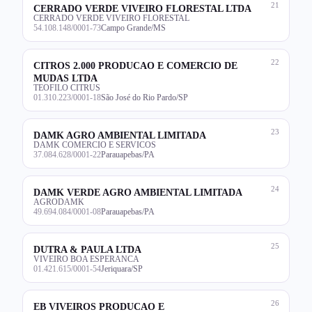
21
CERRADO VERDE VIVEIRO FLORESTAL LTDA
CERRADO VERDE VIVEIRO FLORESTAL
54.108.148/0001-73
Campo Grande/MS
22
CITROS 2.000 PRODUCAO E COMERCIO DE
MUDAS LTDA
TEOFILO CITRUS
01.310.223/0001-18
São José do Rio Pardo/SP
23
DAMK AGRO AMBIENTAL LIMITADA
DAMK COMERCIO E SERVICOS
37.084.628/0001-22
Parauapebas/PA
24
DAMK VERDE AGRO AMBIENTAL LIMITADA
AGRODAMK
49.694.084/0001-08
Parauapebas/PA
25
DUTRA & PAULA LTDA
VIVEIRO BOA ESPERANCA
01.421.615/0001-54
Jeriquara/SP
26
EB VIVEIROS PRODUCAO E