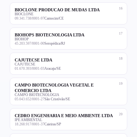
16
BIOCLONE PRODUCAO DE MUDAS LTDA
BIOCLONE
09.341.738/0001-97
Camocim/CE
17
BIOHOPS BIOTECNOLOGIA LTDA
BIOHOP
45.203.597/0001-00
Seropédica/RJ
18
CAJUTECSE LTDA
CAJUTECSE
01.670.393/0001-03
Aracaju/SE
19
CAMPO BIOTECNOLOGIA VEGETAL E
COMERCIO LTDA
CAMPO BIOTECNOLOGIA
05.043.652/0001-27
São Cristóvão/SE
20
CEDRO ENGENHARIA E MEIO AMBIENTE LTDA
IPE AMBIENTAL
18.268.917/0001-37
Caieiras/SP