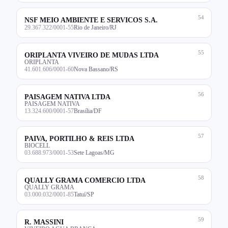
54
NSF MEIO AMBIENTE E SERVICOS S.A.
29.367.322/0001-55
Rio de Janeiro/RJ
55
ORIPLANTA VIVEIRO DE MUDAS LTDA
ORIPLANTA
41.601.606/0001-60
Nova Bassano/RS
56
PAISAGEM NATIVA LTDA
PAISAGEM NATIVA
13.324.600/0001-57
Brasília/DF
57
PAIVA, PORTILHO & REIS LTDA
BIOCELL
03.688.973/0001-53
Sete Lagoas/MG
58
QUALLY GRAMA COMERCIO LTDA
QUALLY GRAMA
03.000.032/0001-85
Tatuí/SP
59
R. MASSINI