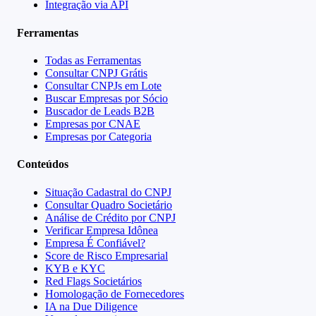
Integração via API
Ferramentas
Todas as Ferramentas
Consultar CNPJ Grátis
Consultar CNPJs em Lote
Buscar Empresas por Sócio
Buscador de Leads B2B
Empresas por CNAE
Empresas por Categoria
Conteúdos
Situação Cadastral do CNPJ
Consultar Quadro Societário
Análise de Crédito por CNPJ
Verificar Empresa Idônea
Empresa É Confiável?
Score de Risco Empresarial
KYB e KYC
Red Flags Societários
Homologação de Fornecedores
IA na Due Diligence