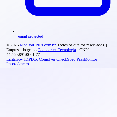
[email protected]
© 2026
MonitorCNPJ.com.br
. Todos os direitos reservados. |
Empresa do grupo
Codecortex Tecnologia
· CNPJ
44.569.891/0001-77
LicitaGov
IDPDoc
Complyer
CheckSped
PassMonitor
Impostômetro