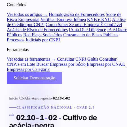
Conteúdos
Ver todos os artigos →
Homologação de Fornecedores
Score de
Risco Empresarial
Verificar Empresa Idônea
KYB e KYC
Análise
de Crédito por CNPJ
Como Saber Se uma Empresa É Confiável
Análise de Risco de Fornecedores
IA na Due Diligence
IA e Dado
Públicos
Red Flags Societários
Cruzamento de Bases Públicas
Processos Judiciais por CNPJ
Ferramentas
Ver todas as ferramentas →
Consultar CNPJ Grátis
Consultar
CNPJs em Lote
Buscar Empresas por Sócio
Empresas por CNAE
Empresas por Categoria
Solicitar Demonstração
Início
›
CNAEs
›
Agronegócio
›
02.10-1-02
CLASSIFICAÇÃO NACIONAL · CNAE 2.3
Cultivo de
02.10-1
-
02
-
CNAE
acácia-negra