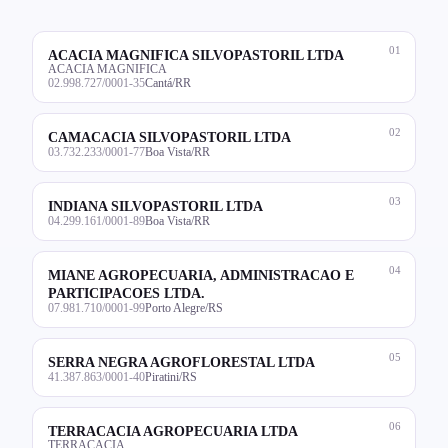
01
ACACIA MAGNIFICA SILVOPASTORIL LTDA
ACACIA MAGNIFICA
02.998.727/0001-35
Cantá/RR
02
CAMACACIA SILVOPASTORIL LTDA
03.732.233/0001-77
Boa Vista/RR
03
INDIANA SILVOPASTORIL LTDA
04.299.161/0001-89
Boa Vista/RR
04
MIANE AGROPECUARIA, ADMINISTRACAO E
PARTICIPACOES LTDA.
07.981.710/0001-99
Porto Alegre/RS
05
SERRA NEGRA AGROFLORESTAL LTDA
41.387.863/0001-40
Piratini/RS
06
TERRACACIA AGROPECUARIA LTDA
TERRACACIA