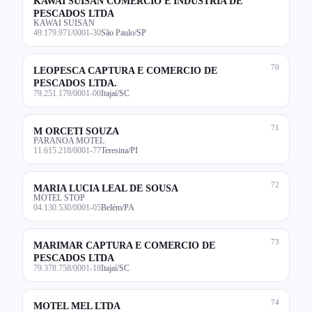
KAWAI SUISAN COMERCIO E INDUSTRIA DE
PESCADOS LTDA
KAWAI SUISAN
49.179.971/0001-30
São Paulo/SP
70
LEOPESCA CAPTURA E COMERCIO DE
PESCADOS LTDA.
79.251.179/0001-00
Itajaí/SC
71
M ORCETI SOUZA
PARANOA MOTEL
11.615.218/0001-77
Teresina/PI
72
MARIA LUCIA LEAL DE SOUSA
MOTEL STOP
04.130.530/0001-05
Belém/PA
73
MARIMAR CAPTURA E COMERCIO DE
PESCADOS LTDA
79.378.758/0001-18
Itajaí/SC
74
MOTEL MEL LTDA