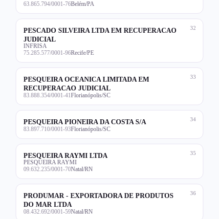
63.865.794/0001-76
Belém/PA
32
PESCADO SILVEIRA LTDA EM RECUPERACAO
JUDICIAL
INFRISA
75.285.577/0001-96
Recife/PE
33
PESQUEIRA OCEANICA LIMITADA EM
RECUPERACAO JUDICIAL
83.888.354/0001-41
Florianópolis/SC
34
PESQUEIRA PIONEIRA DA COSTA S/A
83.897.710/0001-93
Florianópolis/SC
35
PESQUEIRA RAYMI LTDA
PESQUEIRA RAYMI
09.632.235/0001-70
Natal/RN
36
PRODUMAR - EXPORTADORA DE PRODUTOS
DO MAR LTDA
08.432.692/0001-59
Natal/RN