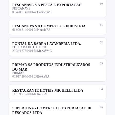
80
PESCANAVE S A PESCA E EXPORTACAO
PESCANAVE
09.470.014/0001-43
Camocim/CE
81
PESCANOVA S A COMERCIO E INDUSTRIA
61.999.314/0001-34
Niterói/RJ
82
PONTAL DA BARRA LAVANDERIA LTDA.
POUSADA HOTEL ELITE
20.344.677/0001-54
Muriaé/MG
83
PRIMAR SA PRODUTOS INDUSTRIALIZADOS
DO MAR
PRIMAR
07.917.164/0001-27
Belém/PA
84
RESTAURANTE HOTEIS MICHELLI LTDA
11.139.979/0001-08
Recife/PE
85
SUPERTUNA - COMERCIO E EXPORTACAO DE
PESCADOS LTDA