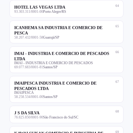
64
HOTEL LAS VEGAS LTDA
93.303.311/0001-00
Porto Alegre/RS
65
ICANHEMA SA INDUSTRIA E COMERCIO DE
PESCA
58.207.432/0001-58
Guarujá/SP
66
IMAI - INDUSTRIA E COMERCIO DE PESCADOS
LTDA
IMAI - INDUSTRIA E COMERCIO DE PESCADOS
69.077.683/0001-81
Santos/SP
67
IMAIPESCA INDUSTRIA E COMERCIO DE
PESCADOS LTDA
IMAIPESCA
58.258.534/0001-00
Santos/SP
68
J S DA SILVA
76.825.850/0001-90
São Francisco do Sul/SC
69