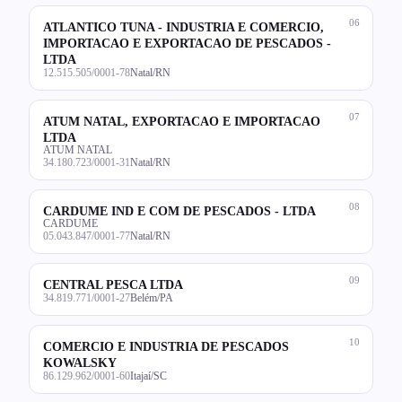
06
ATLANTICO TUNA - INDUSTRIA E COMERCIO,
IMPORTACAO E EXPORTACAO DE PESCADOS -
LTDA
12.515.505/0001-78
Natal/RN
07
ATUM NATAL, EXPORTACAO E IMPORTACAO
LTDA
ATUM NATAL
34.180.723/0001-31
Natal/RN
08
CARDUME IND E COM DE PESCADOS - LTDA
CARDUME
05.043.847/0001-77
Natal/RN
09
CENTRAL PESCA LTDA
34.819.771/0001-27
Belém/PA
10
COMERCIO E INDUSTRIA DE PESCADOS
KOWALSKY
86.129.962/0001-60
Itajaí/SC