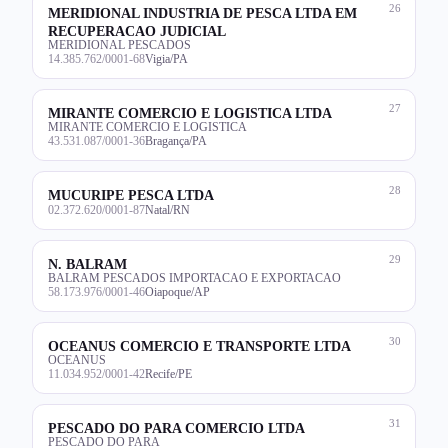
26
MERIDIONAL INDUSTRIA DE PESCA LTDA EM
RECUPERACAO JUDICIAL
MERIDIONAL PESCADOS
14.385.762/0001-68
Vigia/PA
27
MIRANTE COMERCIO E LOGISTICA LTDA
MIRANTE COMERCIO E LOGISTICA
43.531.087/0001-36
Bragança/PA
28
MUCURIPE PESCA LTDA
02.372.620/0001-87
Natal/RN
29
N. BALRAM
BALRAM PESCADOS IMPORTACAO E EXPORTACAO
58.173.976/0001-46
Oiapoque/AP
30
OCEANUS COMERCIO E TRANSPORTE LTDA
OCEANUS
11.034.952/0001-42
Recife/PE
31
PESCADO DO PARA COMERCIO LTDA
PESCADO DO PARA