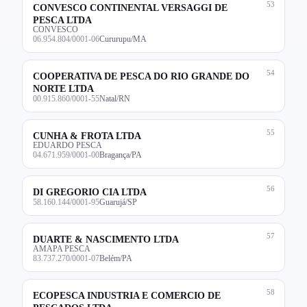
53
CONVESCO CONTINENTAL VERSAGGI DE
PESCA LTDA
CONVESCO
06.954.804/0001-06
Cururupu/MA
54
COOPERATIVA DE PESCA DO RIO GRANDE DO
NORTE LTDA
00.915.860/0001-55
Natal/RN
55
CUNHA & FROTA LTDA
EDUARDO PESCA
04.671.959/0001-00
Bragança/PA
56
DI GREGORIO CIA LTDA
58.160.144/0001-95
Guarujá/SP
57
DUARTE & NASCIMENTO LTDA
AMAPA PESCA
83.737.270/0001-07
Belém/PA
58
ECOPESCA INDUSTRIA E COMERCIO DE