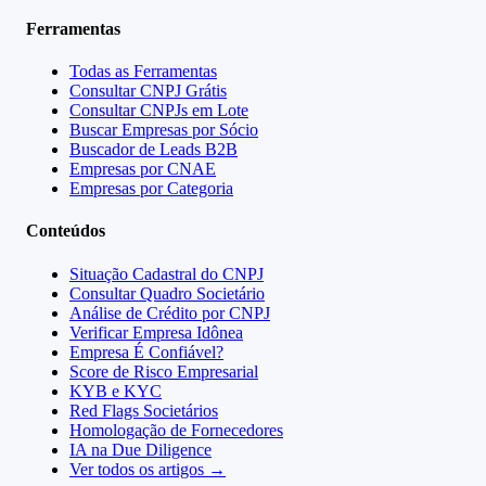
Ferramentas
Todas as Ferramentas
Consultar CNPJ Grátis
Consultar CNPJs em Lote
Buscar Empresas por Sócio
Buscador de Leads B2B
Empresas por CNAE
Empresas por Categoria
Conteúdos
Situação Cadastral do CNPJ
Consultar Quadro Societário
Análise de Crédito por CNPJ
Verificar Empresa Idônea
Empresa É Confiável?
Score de Risco Empresarial
KYB e KYC
Red Flags Societários
Homologação de Fornecedores
IA na Due Diligence
Ver todos os artigos →