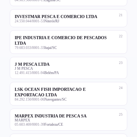
21
INVESTMAR PESCA E COMERCIO LTDA
24.550.044/0001-53
Niterói/RJ
22
IPE INDUSTRIA E COMERCIO DE PESCADOS
LTDA
79.683.033/0001-33
Itajaí/SC
23
J M PESCA LTDA
J M PESCA
12.491.415/0001-94
Belém/PA
24
LSK OCEAN FISH IMPORTACAO E
EXPORTACAO LTDA
84.292.150/0001-06
Navegantes/SC
25
MARPEX INDUSTRIA DE PESCA SA
MARPEX
05.603.469/0001-39
Fortaleza/CE