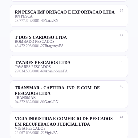
37
RN PESCA IMPORTACAO E EXPORTACAO LTDA
RN PESCA
23.777.347/0001-40
Natal/RN
38
T DOS S CARDOSO LTDA
BOMBADO PESCADOS
43.472.206/0001-27
Bragança/PA
39
TAVARES PESCADOS LTDA
TAVARES PESCADOS
29.034.503/0001-60
Ananindeua/PA
40
TRANSMAR - CAPTURA, IND. E COM. DE
PESCADOS LTDA
TRANSMAR
04.372.832/0001-90
Natal/RN
41
VIGIA INDUSTRIA E COMERCIO DE PESCADOS
EM RECUPERACAO JUDICIAL LTDA
VIGIA PESCADOS
22.967.608/0001-22
Vigia/PA