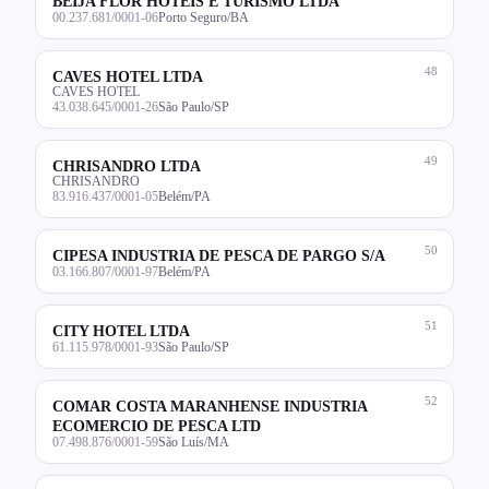
BEIJA FLOR HOTEIS E TURISMO LTDA
00.237.681/0001-06
Porto Seguro/BA
48
CAVES HOTEL LTDA
CAVES HOTEL
43.038.645/0001-26
São Paulo/SP
49
CHRISANDRO LTDA
CHRISANDRO
83.916.437/0001-05
Belém/PA
50
CIPESA INDUSTRIA DE PESCA DE PARGO S/A
03.166.807/0001-97
Belém/PA
51
CITY HOTEL LTDA
61.115.978/0001-93
São Paulo/SP
52
COMAR COSTA MARANHENSE INDUSTRIA
ECOMERCIO DE PESCA LTD
07.498.876/0001-59
São Luís/MA