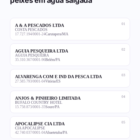
peixes em água salgada
01
A & A PESCADOS LTDA
COSTA PESCADOS
17.727.194/0001-24
Carutapera/MA
02
AGUIA PESQUEIRA LTDA
AGUIA PESQUEIRA
35.310.367/0001-96
Belém/PA
03
ALVARENGA COM E IND DA PESCA LTDA
27.585.793/0001-04
Vitória/ES
04
ANJOS & PINHEIRO LIMITADA
BUFALO COUNTRY HOTEL
15.758.873/0001-35
Soure/PA
05
APOCALIPSE CIA LTDA
CIA APOCALIPSE
42.740.037/0001-04
Abaetetuba/PA