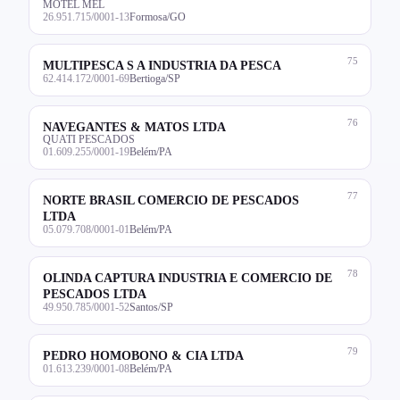
MOTEL MEL
26.951.715/0001-13
Formosa/GO
75
MULTIPESCA S A INDUSTRIA DA PESCA
62.414.172/0001-69
Bertioga/SP
76
NAVEGANTES & MATOS LTDA
QUATI PESCADOS
01.609.255/0001-19
Belém/PA
77
NORTE BRASIL COMERCIO DE PESCADOS
LTDA
05.079.708/0001-01
Belém/PA
78
OLINDA CAPTURA INDUSTRIA E COMERCIO DE
PESCADOS LTDA
49.950.785/0001-52
Santos/SP
79
PEDRO HOMOBONO & CIA LTDA
01.613.239/0001-08
Belém/PA