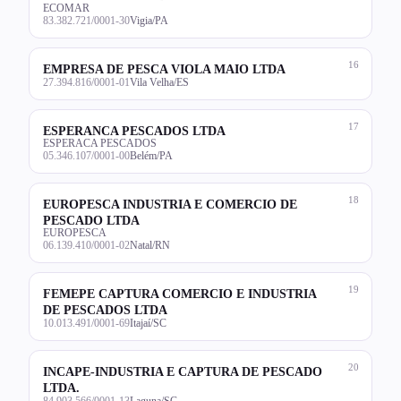
ECOMAR
83.382.721/0001-30
Vigia/PA
16
EMPRESA DE PESCA VIOLA MAIO LTDA
27.394.816/0001-01
Vila Velha/ES
17
ESPERANCA PESCADOS LTDA
ESPERACA PESCADOS
05.346.107/0001-00
Belém/PA
18
EUROPESCA INDUSTRIA E COMERCIO DE
PESCADO LTDA
EUROPESCA
06.139.410/0001-02
Natal/RN
19
FEMEPE CAPTURA COMERCIO E INDUSTRIA
DE PESCADOS LTDA
10.013.491/0001-69
Itajaí/SC
20
INCAPE-INDUSTRIA E CAPTURA DE PESCADO
LTDA.
84.903.566/0001-13
Laguna/SC