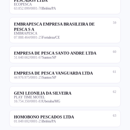
PESCADOS LTDA
ECOPESCA
63.852.099/0001-70
Belém/PA
59
EMBRAPESCA EMPRESA BRASILEIRA DE
PESCA S A
EMBRAPESCA
07.888.464/0001-25
Fortaleza/CE
60
EMPRESA DE PESCA SANTO ANDRE LTDA
51.640.662/0001-67
Santos/SP
61
EMPRESA DE PESCA VANGUARDA LTDA
44.976.975/0001-25
Santos/SP
62
GENI LEONILIA DA SILVEIRA
PLAY TIME MOTEL
16.754.350/0001-83
Uberaba/MG
63
HOMOBONO PESCADOS LTDA
01.049.692/0001-25
Belém/PA