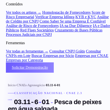
Conteúdos
Ver todos os artigos →
Homologação de Fornecedores
Score de
Risco Empresarial
Verificar Empresa Idônea
KYB e KYC
Análise
de Crédito por CNPJ
Como Saber Se uma Empresa É Confiável
Análise de Risco de Fornecedores
IA na Due Diligence
IA e Dado
Públicos
Red Flags Societários
Cruzamento de Bases Públicas
Processos Judiciais por CNPJ
Ferramentas
Ver todas as ferramentas →
Consultar CNPJ Grátis
Consultar
CNPJs em Lote
Buscar Empresas por Sócio
Empresas por CNAE
Empresas por Categoria
Solicitar Demonstração
Início
›
CNAEs
›
Agronegócio
›
03.11-6-01
CLASSIFICAÇÃO NACIONAL · CNAE 2.3
Pesca de peixes
03.11-6
-
01
-
CNAE
em água salgada