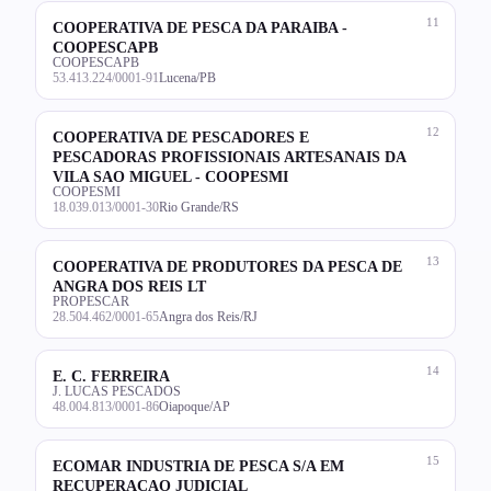
11
COOPERATIVA DE PESCA DA PARAIBA -
COOPESCAPB
COOPESCAPB
53.413.224/0001-91
Lucena/PB
12
COOPERATIVA DE PESCADORES E
PESCADORAS PROFISSIONAIS ARTESANAIS DA
VILA SAO MIGUEL - COOPESMI
COOPESMI
18.039.013/0001-30
Rio Grande/RS
13
COOPERATIVA DE PRODUTORES DA PESCA DE
ANGRA DOS REIS LT
PROPESCAR
28.504.462/0001-65
Angra dos Reis/RJ
14
E. C. FERREIRA
J. LUCAS PESCADOS
48.004.813/0001-86
Oiapoque/AP
15
ECOMAR INDUSTRIA DE PESCA S/A EM
RECUPERACAO JUDICIAL