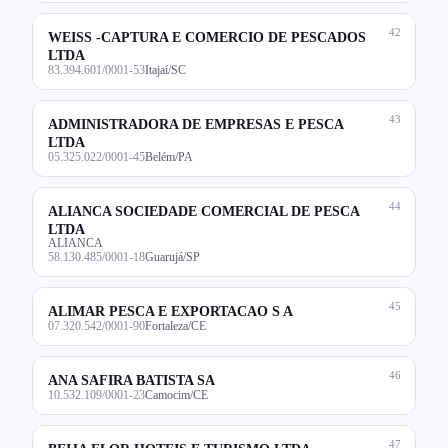
42
WEISS -CAPTURA E COMERCIO DE PESCADOS
LTDA
83.394.601/0001-53
Itajaí/SC
43
ADMINISTRADORA DE EMPRESAS E PESCA
LTDA
05.325.022/0001-45
Belém/PA
44
ALIANCA SOCIEDADE COMERCIAL DE PESCA
LTDA
ALIANCA
58.130.485/0001-18
Guarujá/SP
45
ALIMAR PESCA E EXPORTACAO S A
07.320.542/0001-90
Fortaleza/CE
46
ANA SAFIRA BATISTA SA
10.532.109/0001-23
Camocim/CE
47