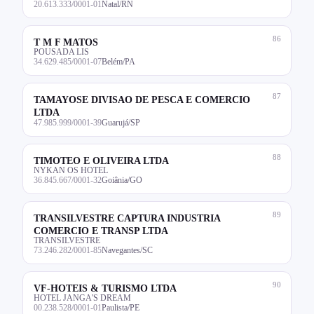
20.613.333/0001-01
Natal/RN
86
T M F MATOS
POUSADA LIS
34.629.485/0001-07
Belém/PA
87
TAMAYOSE DIVISAO DE PESCA E COMERCIO
LTDA
47.985.999/0001-39
Guarujá/SP
88
TIMOTEO E OLIVEIRA LTDA
NYKAN OS HOTEL
36.845.667/0001-32
Goiânia/GO
89
TRANSILVESTRE CAPTURA INDUSTRIA
COMERCIO E TRANSP LTDA
TRANSILVESTRE
73.246.282/0001-85
Navegantes/SC
90
VF-HOTEIS & TURISMO LTDA
HOTEL JANGA'S DREAM
00.238.528/0001-01
Paulista/PE