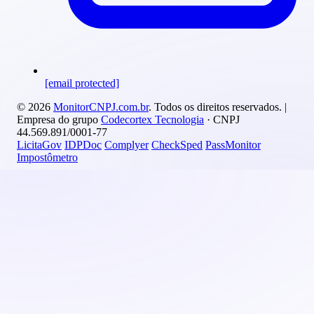
[email protected]
© 2026
MonitorCNPJ.com.br
. Todos os direitos reservados. |
Empresa do grupo
Codecortex Tecnologia
· CNPJ
44.569.891/0001-77
LicitaGov
IDPDoc
Complyer
CheckSped
PassMonitor
Impostômetro