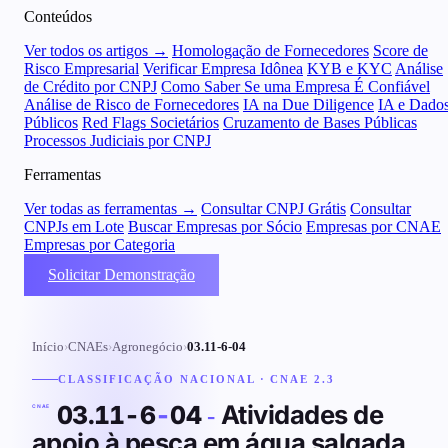
Conteúdos
Ver todos os artigos →
Homologação de Fornecedores
Score de
Risco Empresarial
Verificar Empresa Idônea
KYB e KYC
Análise
de Crédito por CNPJ
Como Saber Se uma Empresa É Confiável
Análise de Risco de Fornecedores
IA na Due Diligence
IA e Dado
Públicos
Red Flags Societários
Cruzamento de Bases Públicas
Processos Judiciais por CNPJ
Ferramentas
Ver todas as ferramentas →
Consultar CNPJ Grátis
Consultar
CNPJs em Lote
Buscar Empresas por Sócio
Empresas por CNAE
Empresas por Categoria
Solicitar Demonstração
Início
›
CNAEs
›
Agronegócio
›
03.11-6-04
CLASSIFICAÇÃO NACIONAL · CNAE 2.3
Atividades de
03.11-6
-
04
-
CNAE
apoio à pesca em água salgada