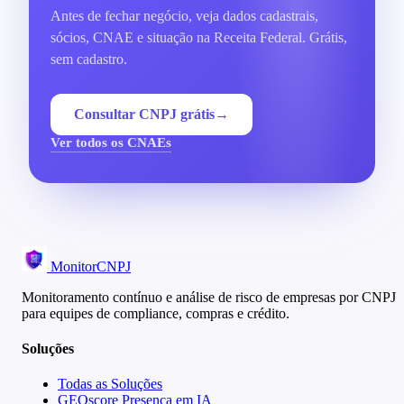
Antes de fechar negócio, veja dados cadastrais,
sócios, CNAE e situação na Receita Federal. Grátis,
sem cadastro.
Consultar CNPJ grátis
→
Ver todos os CNAEs
MonitorCNPJ
Monitoramento contínuo e análise de risco de empresas por CNPJ
para equipes de compliance, compras e crédito.
Soluções
Todas as Soluções
GEOscore Presença em IA