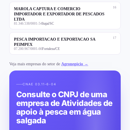
16
MAROLA CAPTURA E COMERCIO
IMPORTADOR E EXPORTADOR DE PESCADOS
LTDA
81.346.538/0001-54
Itajaí/SC
17
PESCA IMPORTACAO E EXPORTACAO SA
PEIMPEX
07.200.967/0001-66
Fortaleza/CE
Veja mais empresas do setor de
Agronegócio →
CNAE 03.11-6-04
Consulte o CNPJ de uma
empresa de Atividades de
apoio à pesca em água
salgada