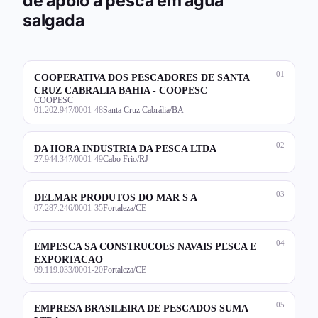
de apoio à pesca em água
salgada
01
COOPERATIVA DOS PESCADORES DE SANTA
CRUZ CABRALIA BAHIA - COOPESC
COOPESC
01.202.947/0001-48
Santa Cruz Cabrália/BA
02
DA HORA INDUSTRIA DA PESCA LTDA
27.944.347/0001-49
Cabo Frio/RJ
03
DELMAR PRODUTOS DO MAR S A
07.287.246/0001-35
Fortaleza/CE
04
EMPESCA SA CONSTRUCOES NAVAIS PESCA E
EXPORTACAO
09.119.033/0001-20
Fortaleza/CE
05
EMPRESA BRASILEIRA DE PESCADOS SUMA