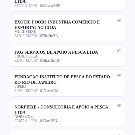
LTDA
84.306.018/0001-06
Guarujá/SP
06
EXOTIC FOODS INDUSTRIA COMERCIO E
EXPORTACAO LTDA
MULTIPEIXE
34.913.244/0001-87
Belém/PA
07
FAG SERVICOS DE APOIO A PESCA LTDA
PROJE PESCA
22.415.422/0001-60
Brasília/DF
08
FUNDACAO INSTITUTO DE PESCA DO ESTADO
DO RIO DE JANEIRO
FIPERJ
31.930.852/0001-01
Niterói/RJ
09
NORPEIXE - CONSULTORIA E APOIO A PESCA
LTDA
NORPEIXE
07.075.011/0001-80
Natal/RN