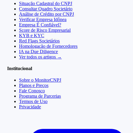
Situação Cadastral do CNPJ
Consultar Quadro Societário
Análise de Crédito por CNPJ
Verificar Empresa Idônea
Empresa É Confiável?
Score de Risco Empresarial
KYB e KYC
Red Flags Societários
Homologação de Fornecedores
IA na Due Diligence
Ver todos os artigos →
Institucional
Sobre o MonitorCNPJ
Planos e Preços
Fale Conosco
Programa de Parcerias
Termos de Uso
Privacidade