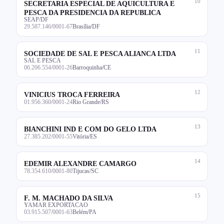
10
SECRETARIA ESPECIAL DE AQUICULTURA E
PESCA DA PRESIDENCIA DA REPUBLICA
SEAP/DF
29.587.146/0001-67
Brasília/DF
11
SOCIEDADE DE SAL E PESCA ALIANCA LTDA
SAL E PESCA
06.206.554/0001-26
Barroquinha/CE
12
VINICIUS TROCA FERREIRA
01.956.360/0001-24
Rio Grande/RS
13
BIANCHINI IND E COM DO GELO LTDA
27.385.202/0001-55
Vitória/ES
14
EDEMIR ALEXANDRE CAMARGO
78.354.610/0001-80
Tijucas/SC
15
F. M. MACHADO DA SILVA
YAMAR EXPORTACAO
03.915.507/0001-63
Belém/PA