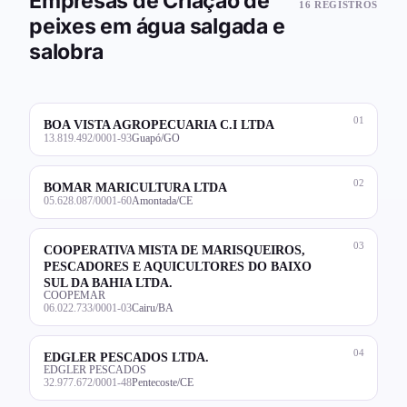
Empresas de Criação de
16 REGISTROS
peixes em água salgada e
salobra
01
BOA VISTA AGROPECUARIA C.I LTDA
13.819.492/0001-93
Guapó/GO
02
BOMAR MARICULTURA LTDA
05.628.087/0001-60
Amontada/CE
03
COOPERATIVA MISTA DE MARISQUEIROS,
PESCADORES E AQUICULTORES DO BAIXO
SUL DA BAHIA LTDA.
COOPEMAR
06.022.733/0001-03
Cairu/BA
04
EDGLER PESCADOS LTDA.
EDGLER PESCADOS
32.977.672/0001-48
Pentecoste/CE