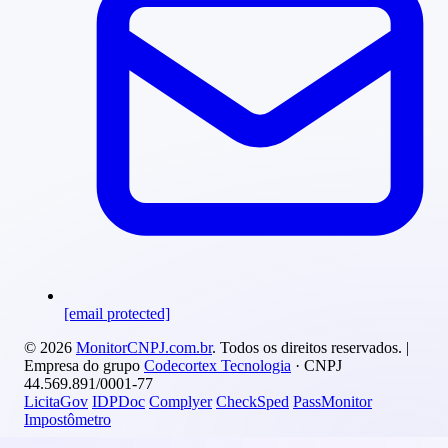
[email protected]
© 2026
MonitorCNPJ.com.br
. Todos os direitos reservados. |
Empresa do grupo
Codecortex Tecnologia
· CNPJ
44.569.891/0001-77
LicitaGov
IDPDoc
Complyer
CheckSped
PassMonitor
Impostômetro