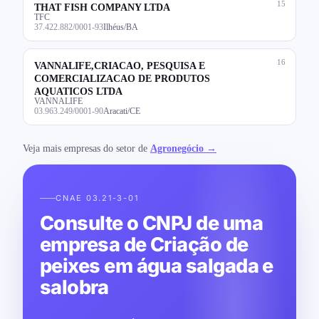
15
THAT FISH COMPANY LTDA
TFC
37.422.882/0001-93
Ilhéus/BA
16
VANNALIFE,CRIACAO, PESQUISA E
COMERCIALIZACAO DE PRODUTOS
AQUATICOS LTDA
VANNALIFE
03.963.249/0001-90
Aracati/CE
Veja mais empresas do setor de
Agronegócio →
CNAE 03.21-3-01
Consulte o CNPJ de uma
empresa de Criação de
peixes em água salgada e
salobra