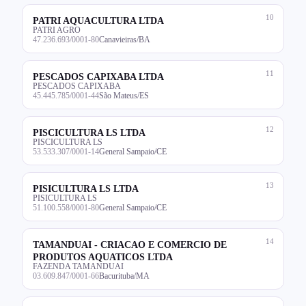
10
PATRI AQUACULTURA LTDA
PATRI AGRO
47.236.693/0001-80
Canavieiras/BA
11
PESCADOS CAPIXABA LTDA
PESCADOS CAPIXABA
45.445.785/0001-44
São Mateus/ES
12
PISCICULTURA LS LTDA
PISCICULTURA LS
53.533.307/0001-14
General Sampaio/CE
13
PISICULTURA LS LTDA
PISICULTURA LS
51.100.558/0001-80
General Sampaio/CE
14
TAMANDUAI - CRIACAO E COMERCIO DE
PRODUTOS AQUATICOS LTDA
FAZENDA TAMANDUAI
03.609.847/0001-66
Bacurituba/MA