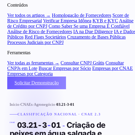
Conteúdos
Ver todos os artigos →
Homologação de Fornecedores
Score de
Risco Empresarial
Verificar Empresa Idônea
KYB e KYC
Análise
de Crédito por CNPJ
Como Saber Se uma Empresa É Confiável
Análise de Risco de Fornecedores
IA na Due Diligence
IA e Dado
Públicos
Red Flags Societários
Cruzamento de Bases Públicas
Processos Judiciais por CNPJ
Ferramentas
Ver todas as ferramentas →
Consultar CNPJ Grátis
Consultar
CNPJs em Lote
Buscar Empresas por Sócio
Empresas por CNAE
Empresas por Categoria
Solicitar Demonstração
Início
›
CNAEs
›
Agronegócio
›
03.21-3-01
CLASSIFICAÇÃO NACIONAL · CNAE 2.3
Criação de
03.21-3
-
01
-
CNAE
peixes em água salgada e