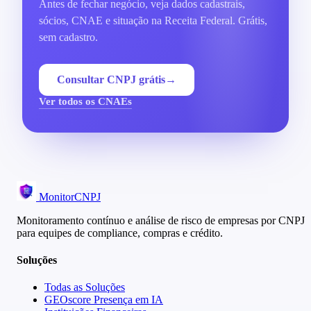
Antes de fechar negócio, veja dados cadastrais,
sócios, CNAE e situação na Receita Federal. Grátis,
sem cadastro.
Consultar CNPJ grátis
→
Ver todos os CNAEs
MonitorCNPJ
Monitoramento contínuo e análise de risco de empresas por CNPJ
para equipes de compliance, compras e crédito.
Soluções
Todas as Soluções
GEOscore Presença em IA