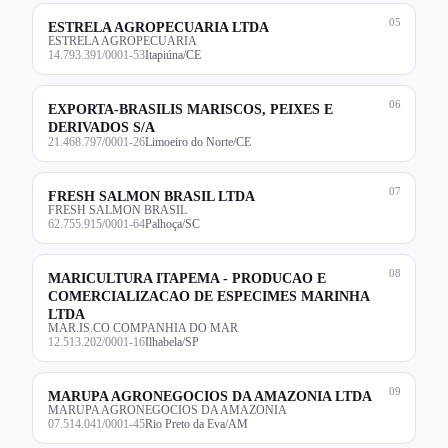
05
ESTRELA AGROPECUARIA LTDA
ESTRELA AGROPECUARIA
14.793.391/0001-53
Itapiúna/CE
06
EXPORTA-BRASILIS MARISCOS, PEIXES E
DERIVADOS S/A
21.468.797/0001-26
Limoeiro do Norte/CE
07
FRESH SALMON BRASIL LTDA
FRESH SALMON BRASIL
62.755.915/0001-64
Palhoça/SC
08
MARICULTURA ITAPEMA - PRODUCAO E
COMERCIALIZACAO DE ESPECIMES MARINHA
LTDA
MAR.IS.CO COMPANHIA DO MAR
12.513.202/0001-16
Ilhabela/SP
09
MARUPA AGRONEGOCIOS DA AMAZONIA LTDA
MARUPA AGRONEGOCIOS DA AMAZONIA
07.514.041/0001-45
Rio Preto da Eva/AM