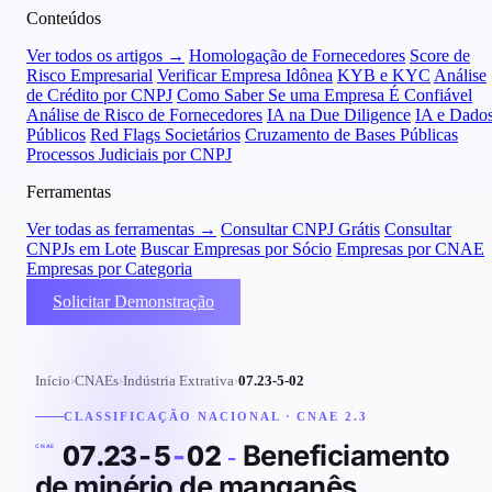
Conteúdos
Ver todos os artigos →
Homologação de Fornecedores
Score de
Risco Empresarial
Verificar Empresa Idônea
KYB e KYC
Análise
de Crédito por CNPJ
Como Saber Se uma Empresa É Confiável
Análise de Risco de Fornecedores
IA na Due Diligence
IA e Dado
Públicos
Red Flags Societários
Cruzamento de Bases Públicas
Processos Judiciais por CNPJ
Ferramentas
Ver todas as ferramentas →
Consultar CNPJ Grátis
Consultar
CNPJs em Lote
Buscar Empresas por Sócio
Empresas por CNAE
Empresas por Categoria
Solicitar Demonstração
Início
›
CNAEs
›
Indústria Extrativa
›
07.23-5-02
CLASSIFICAÇÃO NACIONAL · CNAE 2.3
Beneficiamento
07.23-5
-
02
-
CNAE
de minério de manganês