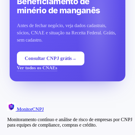
Beneficiamento de
minério de manganês
Antes de fechar negócio, veja dados cadastrais,
sócios, CNAE e situação na Receita Federal. Grátis,
sem cadastro.
Consultar CNPJ grátis
→
Ver todos os CNAEs
MonitorCNPJ
Monitoramento contínuo e análise de risco de empresas por CNPJ
para equipes de compliance, compras e crédito.