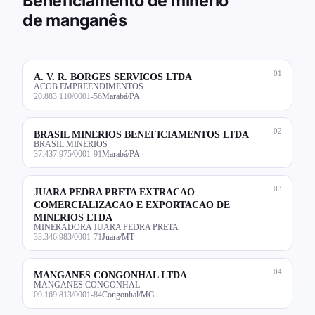
Beneficiamento de minério
de manganês
01
A. V. R. BORGES SERVICOS LTDA
ACOB EMPREENDIMENTOS
20.883.110/0001-56
Marabá/PA
02
BRASIL MINERIOS BENEFICIAMENTOS LTDA
BRASIL MINERIOS
37.437.975/0001-91
Marabá/PA
03
JUARA PEDRA PRETA EXTRACAO
COMERCIALIZACAO E EXPORTACAO DE
MINERIOS LTDA
MINERADORA JUARA PEDRA PRETA
33.346.983/0001-71
Juara/MT
04
MANGANES CONGONHAL LTDA
MANGANES CONGONHAL
09.169.813/0001-84
Congonhal/MG