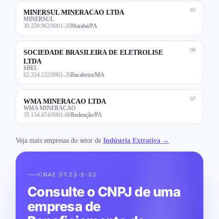
05
MINERSUL MINERACAO LTDA
MINERSUL
30.259.962/0001-20
Marabá/PA
06
SOCIEDADE BRASILEIRA DE ELETROLISE
LTDA
SBEL
62.324.132/0001-26
Bacabeira/MA
07
WMA MINERACAO LTDA
WMA MINERACAO
35.134.474/0001-00
Redenção/PA
Veja mais empresas do setor de
Indústria Extrativa →
CNAE 07.23-5-02
Consulte o CNPJ de uma
empresa de