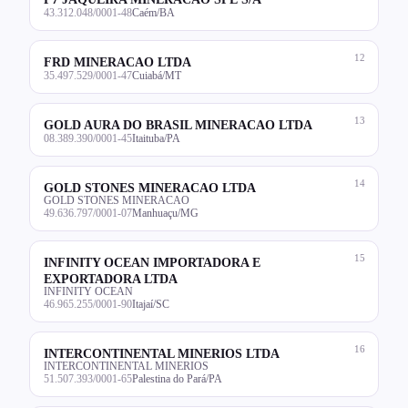
43.312.048/0001-48
Caém/BA
12
FRD MINERACAO LTDA
35.497.529/0001-47
Cuiabá/MT
13
GOLD AURA DO BRASIL MINERACAO LTDA
08.389.390/0001-45
Itaituba/PA
14
GOLD STONES MINERACAO LTDA
GOLD STONES MINERACAO
49.636.797/0001-07
Manhuaçu/MG
15
INFINITY OCEAN IMPORTADORA E
EXPORTADORA LTDA
INFINITY OCEAN
46.965.255/0001-90
Itajaí/SC
16
INTERCONTINENTAL MINERIOS LTDA
INTERCONTINENTAL MINERIOS
51.507.393/0001-65
Palestina do Pará/PA