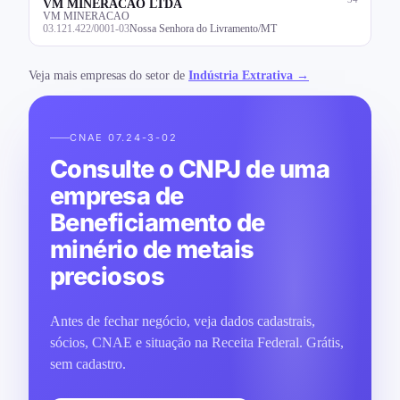
VM MINERACAO LTDA
VM MINERACAO
03.121.422/0001-03
Nossa Senhora do Livramento/MT
Veja mais empresas do setor de
Indústria Extrativa →
CNAE 07.24-3-02
Consulte o CNPJ de uma
empresa de
Beneficiamento de
minério de metais
preciosos
Antes de fechar negócio, veja dados cadastrais,
sócios, CNAE e situação na Receita Federal. Grátis,
sem cadastro.