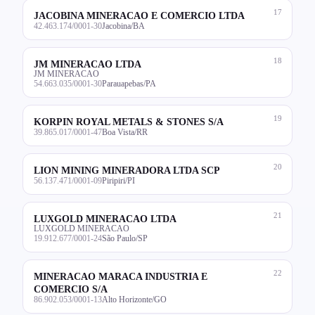
17
JACOBINA MINERACAO E COMERCIO LTDA
42.463.174/0001-30
Jacobina/BA
18
JM MINERACAO LTDA
JM MINERACAO
54.663.035/0001-30
Parauapebas/PA
19
KORPIN ROYAL METALS & STONES S/A
39.865.017/0001-47
Boa Vista/RR
20
LION MINING MINERADORA LTDA SCP
56.137.471/0001-09
Piripiri/PI
21
LUXGOLD MINERACAO LTDA
LUXGOLD MINERACAO
19.912.677/0001-24
São Paulo/SP
22
MINERACAO MARACA INDUSTRIA E
COMERCIO S/A
86.902.053/0001-13
Alto Horizonte/GO