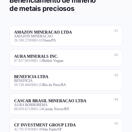
Beneficiamento de minério
de metais preciosos
01
AMAZON MINERACAO LTDA
AMAZON MINERACAO
26.599.279/0001-65
Viseu/PA
02
AURA MINERALS INC.
07.857.093/0001-14
British Virgian
03
BENEFICIA LTDA
BENEFICIA
39.538.460/0001-03
Rio do Pires/BA
04
CASCAR BRASIL MINERACAO LTDA
AURA BORBOREMA
08.859.671/0001-14
Currais Novos/RN
05
CF INVESTMENT GROUP LTDA
42.791.676/0001-90
São Paulo/SP