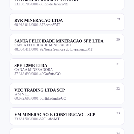
53.186.795/0001-30
Rio de Janeiro/RJ
29
RVR MINERACAO LTDA
60.918.011/0001-87
Poconé/MT
30
SANTA FELICIDADE MINERACAO SPE LTDA
SANTA FELICIDADE MINERACAO
48.364.411/0001-92
Nossa Senhora do Livramento/MT
31
SPE L2MR LTDA
CANAA MINERADORA
57.318.690/0001-49
Goiânia/GO
32
VEC TRADING LTDA SCP
WM VEC
60.672.683/0001-55
Hidrolândia/GO
33
VM MINERACAO E CONSTRUCAO - SCP
33.661.503/0001-67
Cuiabá/MT
34