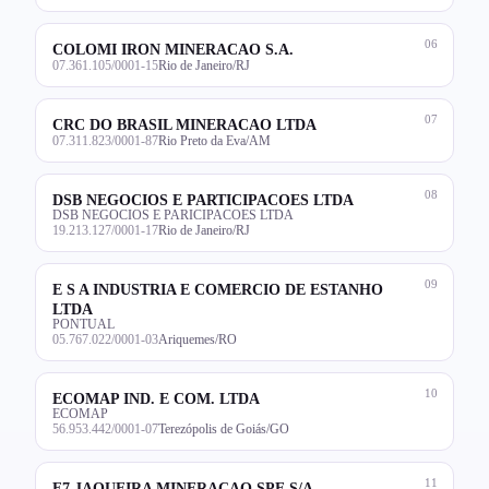
06
COLOMI IRON MINERACAO S.A.
07.361.105/0001-15
Rio de Janeiro/RJ
07
CRC DO BRASIL MINERACAO LTDA
07.311.823/0001-87
Rio Preto da Eva/AM
08
DSB NEGOCIOS E PARTICIPACOES LTDA
DSB NEGOCIOS E PARICIPACOES LTDA
19.213.127/0001-17
Rio de Janeiro/RJ
09
E S A INDUSTRIA E COMERCIO DE ESTANHO
LTDA
PONTUAL
05.767.022/0001-03
Ariquemes/RO
10
ECOMAP IND. E COM. LTDA
ECOMAP
56.953.442/0001-07
Terezópolis de Goiás/GO
11
F7 JAQUEIRA MINERACAO SPE S/A