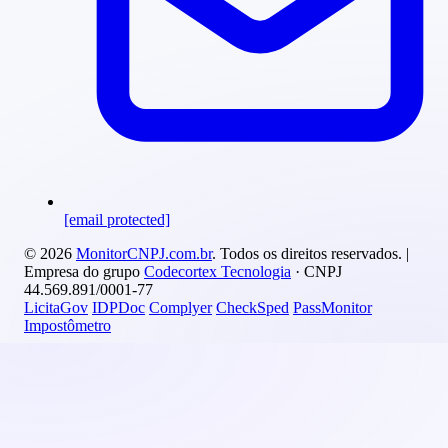
[email protected]
© 2026
MonitorCNPJ.com.br
. Todos os direitos reservados. |
Empresa do grupo
Codecortex Tecnologia
· CNPJ
44.569.891/0001-77
LicitaGov
IDPDoc
Complyer
CheckSped
PassMonitor
Impostômetro