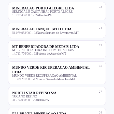
23
MINERACAO PORTO ALEGRE LTDA
SERINGAL E CASTANHAL PORTO ALEGRE
10.237.436/0001-52
Altamira/PA
24
MINERACAO TANQUE BELO LTDA
51.079.953/0001-28
Nossa Senhora do Livramento/MT
25
MT BENEFICIADORA DE METAIS LTDA
MT BENEFICIADORA IND.COM. DE METAIS
14.713.776/0001-63
Peixoto de Azevedo/MT
26
MUNDO VERDE RECUPERACAO AMBIENTAL
LTDA
MUNDO VERDE RECUPERACAO AMBIENTAL
13.379.291/0001-12
Centro Novo do Maranhão/MA
27
NORTH STAR REFINO S/A
TUCANO REFINO
31.724.098/0001-53
Belém/PA
28
PL3 BRAZIL MINERACAO LTDA