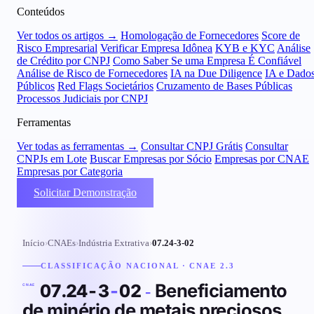
Conteúdos
Ver todos os artigos →
Homologação de Fornecedores
Score de
Risco Empresarial
Verificar Empresa Idônea
KYB e KYC
Análise
de Crédito por CNPJ
Como Saber Se uma Empresa É Confiável
Análise de Risco de Fornecedores
IA na Due Diligence
IA e Dado
Públicos
Red Flags Societários
Cruzamento de Bases Públicas
Processos Judiciais por CNPJ
Ferramentas
Ver todas as ferramentas →
Consultar CNPJ Grátis
Consultar
CNPJs em Lote
Buscar Empresas por Sócio
Empresas por CNAE
Empresas por Categoria
Solicitar Demonstração
Início
›
CNAEs
›
Indústria Extrativa
›
07.24-3-02
CLASSIFICAÇÃO NACIONAL · CNAE 2.3
Beneficiamento
07.24-3
-
02
-
CNAE
de minério de metais preciosos