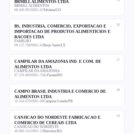
BRMILL ALIMENTOS LTDA
BRMILL ALIMENTOS
08.469.992/0001-02
Silvânia/GO
16
BS, INDUSTRIA, COMERCIO, EXPORTACAO E
IMPORTACAO DE PRODUTOS ALIMENTICIOS E
RACOES LTDA
FAMILHO
09.125.708/0001-43
Brejo Santo/CE
17
CAMPILAR DA AMAZONIA IND. E COM. DE
ALIMENTOS LTDA
CAMPILAR DA AMAZONIA
07.259.409/0001-76
Ji-Paraná/RO
18
CAMPO BRASIL INDUSTRIA E COMERCIO DE
ALIMENTOS LTDA
10.264.070/0001-00
Campina Grande/PB
19
CANJICAO DO NORDESTE FABRICACAO E
COMERCIO DE CEREAIS LTDA
CANJICAO DO NORDESTE
40.980.141/0001-32
Barreiras/BA