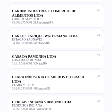
20
CARDIM INDUSTRIA E COMERCIO DE
ALIMENTOS LTDA
CARDIM ALIMENTOS
03.563.275/0001-21
Apucarana/PR
21
CARLOS ENRIQUE WATERMANN LTDA
ESTACAO SAUDAVEL
34.164.369/0001-51
Estação/RS
22
CASA DA PAMONHA LTDA
CASA DA PAMONHA
11.917.519/0001-55
Natal/RN
23
CEARA INDUSTRIA DE MILHOS DO BRASIL
LTDA
CEARA MILHOS
38.249.241/0001-41
Caucaia/CE
24
CEREAIS INDIANA VIRMOND LTDA
PRODUTOS INDIANA
39.660.534/0001-80
Virmond/PR