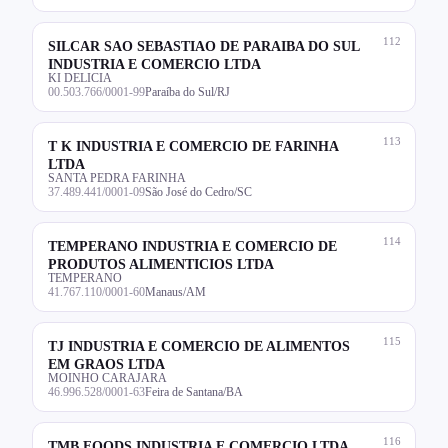
112
SILCAR SAO SEBASTIAO DE PARAIBA DO SUL
INDUSTRIA E COMERCIO LTDA
KI DELICIA
00.503.766/0001-99
Paraíba do Sul/RJ
113
T K INDUSTRIA E COMERCIO DE FARINHA
LTDA
SANTA PEDRA FARINHA
37.489.441/0001-09
São José do Cedro/SC
114
TEMPERANO INDUSTRIA E COMERCIO DE
PRODUTOS ALIMENTICIOS LTDA
TEMPERANO
41.767.110/0001-60
Manaus/AM
115
TJ INDUSTRIA E COMERCIO DE ALIMENTOS
EM GRAOS LTDA
MOINHO CARAJARA
46.996.528/0001-63
Feira de Santana/BA
116
TMB FOODS INDUSTRIA E COMERCIO LTDA