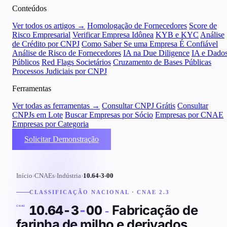
Conteúdos
Ver todos os artigos →
Homologação de Fornecedores
Score de
Risco Empresarial
Verificar Empresa Idônea
KYB e KYC
Análise
de Crédito por CNPJ
Como Saber Se uma Empresa É Confiável
Análise de Risco de Fornecedores
IA na Due Diligence
IA e Dado
Públicos
Red Flags Societários
Cruzamento de Bases Públicas
Processos Judiciais por CNPJ
Ferramentas
Ver todas as ferramentas →
Consultar CNPJ Grátis
Consultar
CNPJs em Lote
Buscar Empresas por Sócio
Empresas por CNAE
Empresas por Categoria
Solicitar Demonstração
Início
›
CNAEs
›
Indústria
›
10.64-3-00
CLASSIFICAÇÃO NACIONAL · CNAE 2.3
Fabricação de
10.64-3
-
00
-
CNAE
farinha de milho e derivados,