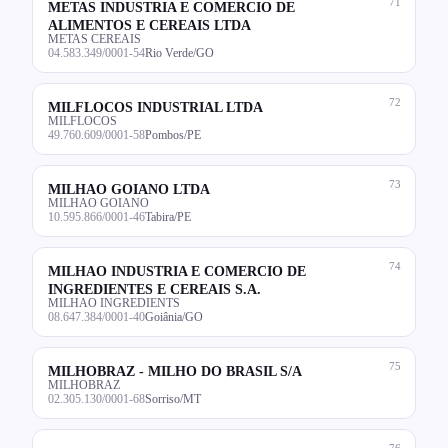
71
METAS INDUSTRIA E COMERCIO DE
ALIMENTOS E CEREAIS LTDA
METAS CEREAIS
04.583.349/0001-54
Rio Verde/GO
72
MILFLOCOS INDUSTRIAL LTDA
MILFLOCOS
49.760.609/0001-58
Pombos/PE
73
MILHAO GOIANO LTDA
MILHAO GOIANO
10.595.866/0001-46
Tabira/PE
74
MILHAO INDUSTRIA E COMERCIO DE
INGREDIENTES E CEREAIS S.A.
MILHAO INGREDIENTS
08.647.384/0001-40
Goiânia/GO
75
MILHOBRAZ - MILHO DO BRASIL S/A
MILHOBRAZ
02.305.130/0001-68
Sorriso/MT
76