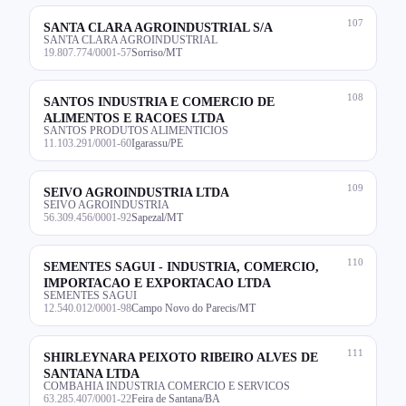
107
SANTA CLARA AGROINDUSTRIAL S/A
SANTA CLARA AGROINDUSTRIAL
19.807.774/0001-57
Sorriso/MT
108
SANTOS INDUSTRIA E COMERCIO DE
ALIMENTOS E RACOES LTDA
SANTOS PRODUTOS ALIMENTICIOS
11.103.291/0001-60
Igarassu/PE
109
SEIVO AGROINDUSTRIA LTDA
SEIVO AGROINDUSTRIA
56.309.456/0001-92
Sapezal/MT
110
SEMENTES SAGUI - INDUSTRIA, COMERCIO,
IMPORTACAO E EXPORTACAO LTDA
SEMENTES SAGUI
12.540.012/0001-98
Campo Novo do Parecis/MT
111
SHIRLEYNARA PEIXOTO RIBEIRO ALVES DE
SANTANA LTDA
COMBAHIA INDUSTRIA COMERCIO E SERVICOS
63.285.407/0001-22
Feira de Santana/BA