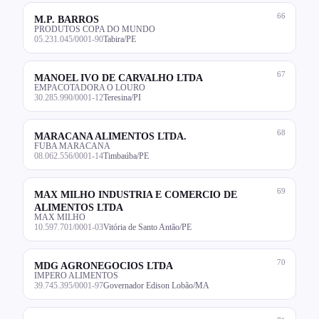
66
M.P. BARROS
PRODUTOS COPA DO MUNDO
05.231.045/0001-90
Tabira/PE
67
MANOEL IVO DE CARVALHO LTDA
EMPACOTADORA O LOURO
30.285.990/0001-12
Teresina/PI
68
MARACANA ALIMENTOS LTDA.
FUBA MARACANA
08.062.556/0001-14
Timbaúba/PE
69
MAX MILHO INDUSTRIA E COMERCIO DE
ALIMENTOS LTDA
MAX MILHO
10.597.701/0001-03
Vitória de Santo Antão/PE
70
MDG AGRONEGOCIOS LTDA
IMPERO ALIMENTOS
39.745.395/0001-97
Governador Edison Lobão/MA