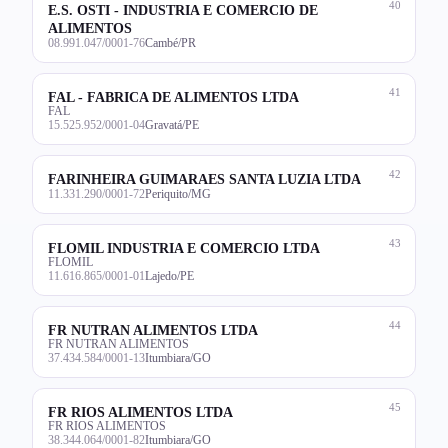
40
E.S. OSTI - INDUSTRIA E COMERCIO DE
ALIMENTOS
08.991.047/0001-76
Cambé/PR
41
FAL - FABRICA DE ALIMENTOS LTDA
FAL
15.525.952/0001-04
Gravatá/PE
42
FARINHEIRA GUIMARAES SANTA LUZIA LTDA
11.331.290/0001-72
Periquito/MG
43
FLOMIL INDUSTRIA E COMERCIO LTDA
FLOMIL
11.616.865/0001-01
Lajedo/PE
44
FR NUTRAN ALIMENTOS LTDA
FR NUTRAN ALIMENTOS
37.434.584/0001-13
Itumbiara/GO
45
FR RIOS ALIMENTOS LTDA
FR RIOS ALIMENTOS
38.344.064/0001-82
Itumbiara/GO