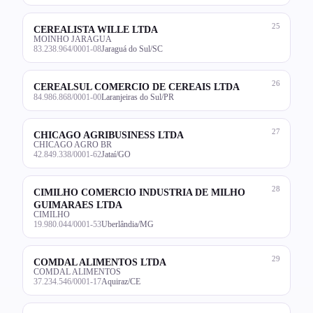
25
CEREALISTA WILLE LTDA
MOINHO JARAGUA
83.238.964/0001-08
Jaraguá do Sul/SC
26
CEREALSUL COMERCIO DE CEREAIS LTDA
84.986.868/0001-00
Laranjeiras do Sul/PR
27
CHICAGO AGRIBUSINESS LTDA
CHICAGO AGRO BR
42.849.338/0001-62
Jataí/GO
28
CIMILHO COMERCIO INDUSTRIA DE MILHO
GUIMARAES LTDA
CIMILHO
19.980.044/0001-53
Uberlândia/MG
29
COMDAL ALIMENTOS LTDA
COMDAL ALIMENTOS
37.234.546/0001-17
Aquiraz/CE