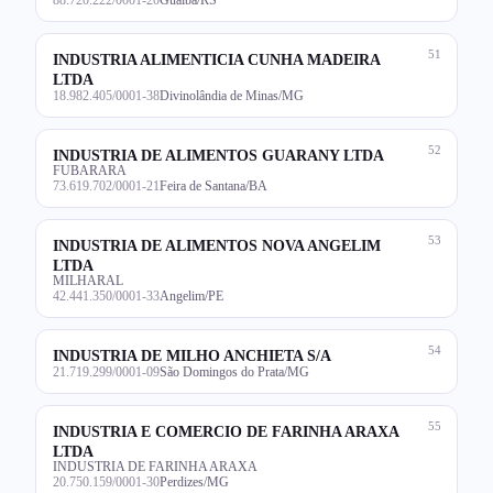
51
INDUSTRIA ALIMENTICIA CUNHA MADEIRA
LTDA
18.982.405/0001-38
Divinolândia de Minas/MG
52
INDUSTRIA DE ALIMENTOS GUARANY LTDA
FUBARARA
73.619.702/0001-21
Feira de Santana/BA
53
INDUSTRIA DE ALIMENTOS NOVA ANGELIM
LTDA
MILHARAL
42.441.350/0001-33
Angelim/PE
54
INDUSTRIA DE MILHO ANCHIETA S/A
21.719.299/0001-09
São Domingos do Prata/MG
55
INDUSTRIA E COMERCIO DE FARINHA ARAXA
LTDA
INDUSTRIA DE FARINHA ARAXA
20.750.159/0001-30
Perdizes/MG