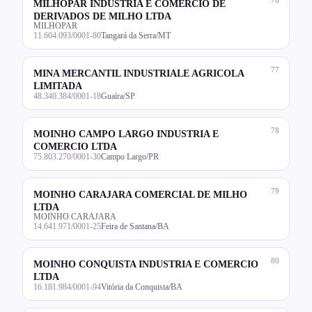
MILHOPAR INDUSTRIA E COMERCIO DE
DERIVADOS DE MILHO LTDA
MILHOPAR
11.604.093/0001-80
Tangará da Serra/MT
77
MINA MERCANTIL INDUSTRIALE AGRICOLA
LIMITADA
48.340.384/0001-18
Guaíra/SP
78
MOINHO CAMPO LARGO INDUSTRIA E
COMERCIO LTDA
75.803.270/0001-30
Campo Largo/PR
79
MOINHO CARAJARA COMERCIAL DE MILHO
LTDA
MOINHO CARAJARA
14.641.971/0001-25
Feira de Santana/BA
80
MOINHO CONQUISTA INDUSTRIA E COMERCIO
LTDA
16.181.984/0001-94
Vitória da Conquista/BA