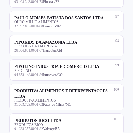
03.468.343/0001-73
Floresta/PE
97
PAULO MOISES BATISTA DOS SANTOS LTDA
OURO MILHO ALIMENTOS
37.097.832/0001-88
Barreiras/BA
98
PIPOKIDS DA AMAZONIA LTDA
PIPOKIDS DA AMAZONIA
26.306.881/0001-67
Iranduba/AM
99
PIPOLINO INDUSTRIA E COMERCIO LTDA
PIPOLINO
04.653.148/0001-86
Itumbiara/GO
100
PRODUTIVA ALIMENTOS E REPRESENTACOES
LTDA
PRODUTIVA ALIMENTOS
31.663.723/0001-02
Patos de Minas/MG
101
PRODUTOS RICO LTDA
PRODUTOS RICO
01.233.357/0001-82
Valença/BA