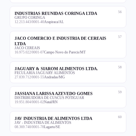
56
INDUSTRIAS REUNIDAS CORINGA LTDA
GRUPO CORINGA
12.213.443/0001-40
Arapiraca/AL
57
JACO COMERCIO E INDUSTRIA DE CEREAIS
LTDA
JACO CEREAIS
16.975.022/0001-07
Campo Novo do Parecis/MT
58
JAGUARY & SIAROM ALIMENTOS LTDA.
FECULARIA JAGUARY ALIMENTOS
27.839.712/0001-55
Andradas/MG
59
JASSIANA LARISSA AZEVEDO GOMES
DISTRIBUIDORA DE CUSCUS POTIGUAR
19.951.804/0001-02
Natal/RN
60
JAV INDUSTRIA DE ALIMENTOS LTDA
JAV - INDUSTRIA DE ALIMENTOS
08.369.748/0001-78
Lagarto/SE