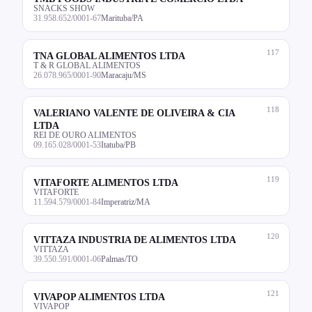
SNACKS SHOW
31.958.652/0001-67
Marituba/PA
117
TNA GLOBAL ALIMENTOS LTDA
T & R GLOBAL ALIMENTOS
26.078.965/0001-90
Maracaju/MS
118
VALERIANO VALENTE DE OLIVEIRA & CIA
LTDA
REI DE OURO ALIMENTOS
09.165.028/0001-53
Itatuba/PB
119
VITAFORTE ALIMENTOS LTDA
VITAFORTE
11.594.579/0001-84
Imperatriz/MA
120
VITTAZA INDUSTRIA DE ALIMENTOS LTDA
VITTAZA
39.550.591/0001-06
Palmas/TO
121
VIVAPOP ALIMENTOS LTDA
VIVAPOP