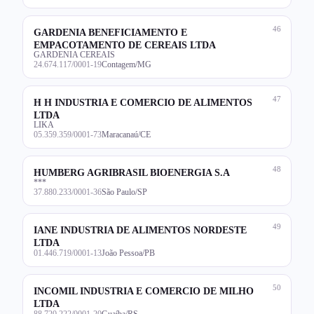
46
GARDENIA BENEFICIAMENTO E
EMPACOTAMENTO DE CEREAIS LTDA
GARDENIA CEREAIS
24.674.117/0001-19
Contagem/MG
47
H H INDUSTRIA E COMERCIO DE ALIMENTOS
LTDA
LIKA
05.359.359/0001-73
Maracanaú/CE
48
HUMBERG AGRIBRASIL BIOENERGIA S.A
***
37.880.233/0001-36
São Paulo/SP
49
IANE INDUSTRIA DE ALIMENTOS NORDESTE
LTDA
01.446.719/0001-13
João Pessoa/PB
50
INCOMIL INDUSTRIA E COMERCIO DE MILHO
LTDA
88.720.222/0001-20
Guaíba/RS