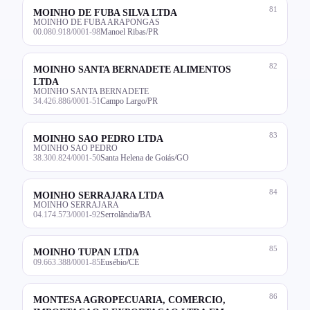
81
MOINHO DE FUBA SILVA LTDA
MOINHO DE FUBA ARAPONGAS
00.080.918/0001-98
Manoel Ribas/PR
82
MOINHO SANTA BERNADETE ALIMENTOS
LTDA
MOINHO SANTA BERNADETE
34.426.886/0001-51
Campo Largo/PR
83
MOINHO SAO PEDRO LTDA
MOINHO SAO PEDRO
38.300.824/0001-50
Santa Helena de Goiás/GO
84
MOINHO SERRAJARA LTDA
MOINHO SERRAJARA
04.174.573/0001-92
Serrolândia/BA
85
MOINHO TUPAN LTDA
09.663.388/0001-85
Eusébio/CE
86
MONTESA AGROPECUARIA, COMERCIO,