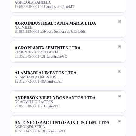
AGRICOLA ZANELLA
17.690.390/0001-71
Campos de Júlio/MT
05
AGROINDUSTRIAL SANTA MARIA LTDA
NATVILLE
29.881.113/0001-25
Nossa Senhora da Glória/SE
06
AGROPLANTA SEMENTES LTDA
SEMENTES AGROPLANTA
33.352.345/0001-63
Hidrolândia/GO
07
ALAMBARI ALIMENTOS LTDA
ALAMBARI ALIMENTOS
12.312.772/0001-48
Alambari/SP
08
ANDERSON VILELA DOS SANTOS LTDA
GRAOMILHO RACOES
22.054.310/0001-21
Cupira/PE
09
ANTONIO ISAAC LUSTOSA IND. & COM. LTDA
AGROINDUSTRIA
18.518.147/0001-33
Esperantina/PI