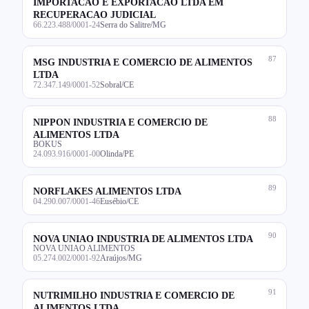
IMPORTACAO E EXPORTACAO LTDA EM
RECUPERACAO JUDICIAL
66.223.488/0001-24
Serra do Salitre/MG
87
MSG INDUSTRIA E COMERCIO DE ALIMENTOS
LTDA
72.347.149/0001-52
Sobral/CE
88
NIPPON INDUSTRIA E COMERCIO DE
ALIMENTOS LTDA
BOKUS
24.093.916/0001-00
Olinda/PE
89
NORFLAKES ALIMENTOS LTDA
04.290.007/0001-46
Eusébio/CE
90
NOVA UNIAO INDUSTRIA DE ALIMENTOS LTDA
NOVA UNIAO ALIMENTOS
05.274.002/0001-92
Araújos/MG
91
NUTRIMILHO INDUSTRIA E COMERCIO DE
ALIMENTOS LTDA