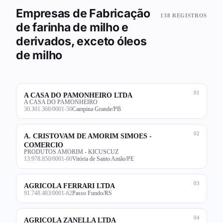
Empresas de Fabricação
138 REGISTROS
de farinha de milho e
derivados, exceto óleos
de milho
01
A CASA DO PAMONHEIRO LTDA
A CASA DO PAMONHEIRO
30.301.368/0001-50
Campina Grande/PB
02
A. CRISTOVAM DE AMORIM SIMOES -
COMERCIO
PRODUTOS AMORIM - KICUSCUZ
13.978.850/0001-00
Vitória de Santo Antão/PE
03
AGRICOLA FERRARI LTDA
91.748.483/0001-62
Passo Fundo/RS
04
AGRICOLA ZANELLA LTDA