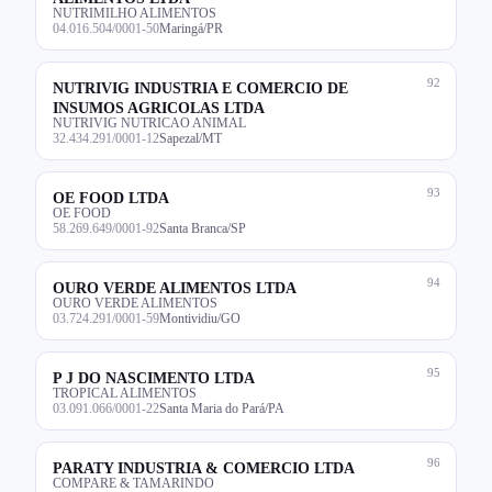
NUTRIMILHO ALIMENTOS
04.016.504/0001-50
Maringá/PR
92
NUTRIVIG INDUSTRIA E COMERCIO DE
INSUMOS AGRICOLAS LTDA
NUTRIVIG NUTRICAO ANIMAL
32.434.291/0001-12
Sapezal/MT
93
OE FOOD LTDA
OE FOOD
58.269.649/0001-92
Santa Branca/SP
94
OURO VERDE ALIMENTOS LTDA
OURO VERDE ALIMENTOS
03.724.291/0001-59
Montividiu/GO
95
P J DO NASCIMENTO LTDA
TROPICAL ALIMENTOS
03.091.066/0001-22
Santa Maria do Pará/PA
96
PARATY INDUSTRIA & COMERCIO LTDA
COMPARE & TAMARINDO