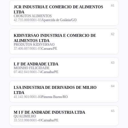
61
JCR INDUSTRIA E COMERCIO DE ALIMENTOS
LTDA
CROKITOS ALIMENTOS
42.735.069/0001-03
Aparecida de Goiânia/GO
62
KIDIVERSAO INDUSTRIA E COMERCIO DE
ALIMENTOS LTDA
PRODUTOS KIDIVERSAO
37.406.697/0001-05
Caruaru/PE
63
L F DE ANDRADE LTDA
MOINHO FELICIDADE
07.402.841/0001-74
Carnaíba/PE
64
LSA INDUSTRIA DE DERIVADOS DE MILHO
LTDA
41.141.901/0001-80
Pimenta Bueno/RO
65
M I F DE ANDRADE INDUSTRIA LTDA
QUALIMILHO
33.533.998/0001-49
Carnaíba/PE