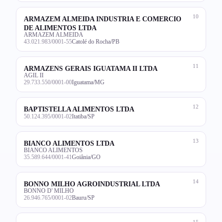
10
ARMAZEM ALMEIDA INDUSTRIA E COMERCIO
DE ALIMENTOS LTDA
ARMAZEM ALMEIDA
43.021.983/0001-55
Catolé do Rocha/PB
11
ARMAZENS GERAIS IGUATAMA II LTDA
AGIL II
29.733.550/0001-00
Iguatama/MG
12
BAPTISTELLA ALIMENTOS LTDA
50.124.395/0001-02
Itatiba/SP
13
BIANCO ALIMENTOS LTDA
BIANCO ALIMENTOS
35.589.644/0001-41
Goiânia/GO
14
BONNO MILHO AGROINDUSTRIAL LTDA
BONNO D' MILHO
26.946.765/0001-02
Bauru/SP
15