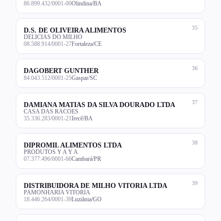
86.899.432/0001-00
Olindina/BA
35
D.S. DE OLIVEIRA ALIMENTOS
DELICIAS DO MILHO
08.588.914/0001-27
Fortaleza/CE
36
DAGOBERT GUNTHER
84.043.512/0001-25
Gaspar/SC
37
DAMIANA MATIAS DA SILVA DOURADO LTDA
CASA DAS RACOES
35.336.283/0001-21
Irecê/BA
38
DIPROMIL ALIMENTOS LTDA
PRODUTOS Y A Y A
07.377.496/0001-66
Cambará/PR
39
DISTRIBUIDORA DE MILHO VITORIA LTDA
PAMONHARIA VITORIA
18.446.264/0001-39
Luziânia/GO