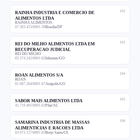
102
RAINHA INDUSTRIA E COMERCIO DE
ALIMENTOS LTDA
RAINHA ALIMENTOS
07.303.453/0001-36
Brasília/DF
103
REI DO MILHO ALIMENTOS LTDA EM
RECUPERACAO JUDICIAL
REI DO MILHO
05.574.242/0001-02
Inhumas/GO
104
ROAN ALIMENTOS S/A
ROAN
01.687.284/0001-07
Anápolis/GO
105
SABOR MAIS ALIMENTOS LTDA
41.719.491/0001-02
Pilar/AL
106
SAMARINA INDUSTRIA DE MASSAS
ALIMENTICIAS E RACOES LTDA
03.973.127/0001-85
Brejo Santo/CE