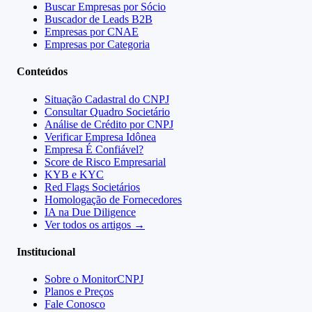
Buscar Empresas por Sócio
Buscador de Leads B2B
Empresas por CNAE
Empresas por Categoria
Conteúdos
Situação Cadastral do CNPJ
Consultar Quadro Societário
Análise de Crédito por CNPJ
Verificar Empresa Idônea
Empresa É Confiável?
Score de Risco Empresarial
KYB e KYC
Red Flags Societários
Homologação de Fornecedores
IA na Due Diligence
Ver todos os artigos →
Institucional
Sobre o MonitorCNPJ
Planos e Preços
Fale Conosco