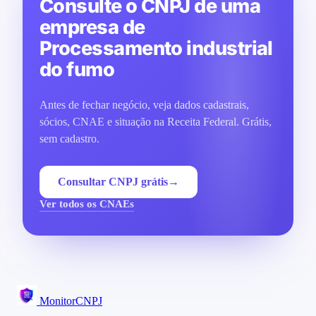
Consulte o CNPJ de uma
empresa de
Processamento industrial
do fumo
Antes de fechar negócio, veja dados cadastrais,
sócios, CNAE e situação na Receita Federal. Grátis,
sem cadastro.
Consultar CNPJ grátis
→
Ver todos os CNAEs
MonitorCNPJ