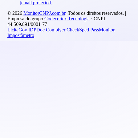
[email protected]
© 2026
MonitorCNPJ.com.br
. Todos os direitos reservados. |
Empresa do grupo
Codecortex Tecnologia
· CNPJ
44.569.891/0001-77
LicitaGov
IDPDoc
Complyer
CheckSped
PassMonitor
Impostômetro