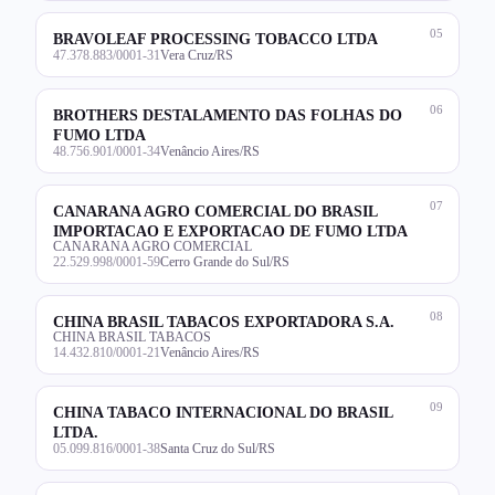
05
BRAVOLEAF PROCESSING TOBACCO LTDA
47.378.883/0001-31
Vera Cruz/RS
06
BROTHERS DESTALAMENTO DAS FOLHAS DO
FUMO LTDA
48.756.901/0001-34
Venâncio Aires/RS
07
CANARANA AGRO COMERCIAL DO BRASIL
IMPORTACAO E EXPORTACAO DE FUMO LTDA
CANARANA AGRO COMERCIAL
22.529.998/0001-59
Cerro Grande do Sul/RS
08
CHINA BRASIL TABACOS EXPORTADORA S.A.
CHINA BRASIL TABACOS
14.432.810/0001-21
Venâncio Aires/RS
09
CHINA TABACO INTERNACIONAL DO BRASIL
LTDA.
05.099.816/0001-38
Santa Cruz do Sul/RS