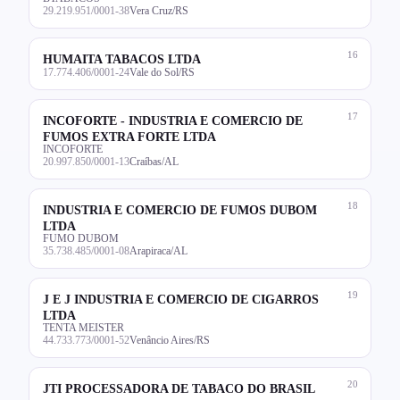
29.219.951/0001-38
Vera Cruz/RS
16
HUMAITA TABACOS LTDA
17.774.406/0001-24
Vale do Sol/RS
17
INCOFORTE - INDUSTRIA E COMERCIO DE
FUMOS EXTRA FORTE LTDA
INCOFORTE
20.997.850/0001-13
Craíbas/AL
18
INDUSTRIA E COMERCIO DE FUMOS DUBOM
LTDA
FUMO DUBOM
35.738.485/0001-08
Arapiraca/AL
19
J E J INDUSTRIA E COMERCIO DE CIGARROS
LTDA
TENTA MEISTER
44.733.773/0001-52
Venâncio Aires/RS
20
JTI PROCESSADORA DE TABACO DO BRASIL