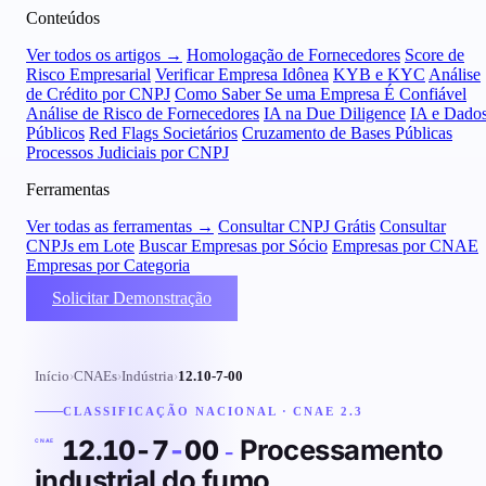
Conteúdos
Ver todos os artigos →
Homologação de Fornecedores
Score de
Risco Empresarial
Verificar Empresa Idônea
KYB e KYC
Análise
de Crédito por CNPJ
Como Saber Se uma Empresa É Confiável
Análise de Risco de Fornecedores
IA na Due Diligence
IA e Dado
Públicos
Red Flags Societários
Cruzamento de Bases Públicas
Processos Judiciais por CNPJ
Ferramentas
Ver todas as ferramentas →
Consultar CNPJ Grátis
Consultar
CNPJs em Lote
Buscar Empresas por Sócio
Empresas por CNAE
Empresas por Categoria
Solicitar Demonstração
Início
›
CNAEs
›
Indústria
›
12.10-7-00
CLASSIFICAÇÃO NACIONAL · CNAE 2.3
Processamento
12.10-7
-
00
-
CNAE
industrial do fumo