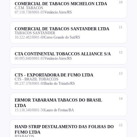
10
COMERCIAL DE TABACOS MICHELON LTDA
C.T.M. TABACOS
07.118.738/0001-05
Venâncio Aires/RS
11
COMERCIAL DE TABACOS SANTANDER LTDA
TABACOS SANTANDER
10.222.482/0001-88
Cerro Grande do Sul/RS
12
CTA CONTINENTAL TOBACCOS ALLIANCE S/A
00.095.840/0001-85
Venâncio Aires/RS
13
CTS - EXPORTADORA DE FUMO LTDA
CTS - BRAZIL TOBACCOS
09.237.378/0001-88
Barão do Triunfo/RS
14
ERMOR TABARAMA TABACOS DO BRASIL
LTDA
15.138.340/0001-50
Lauro de Freitas/BA
15
HAND STRIP DESTALAMENTO DAS FOLHAS DO
FUMO LTDA
BTABACOS