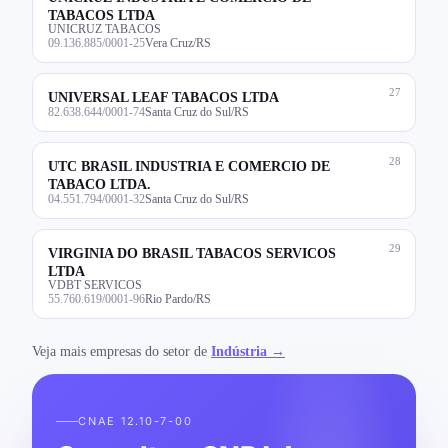
TABACOS LTDA
UNICRUZ TABACOS
09.136.885/0001-25
Vera Cruz/RS
27
UNIVERSAL LEAF TABACOS LTDA
82.638.644/0001-74
Santa Cruz do Sul/RS
28
UTC BRASIL INDUSTRIA E COMERCIO DE
TABACO LTDA.
04.551.794/0001-32
Santa Cruz do Sul/RS
29
VIRGINIA DO BRASIL TABACOS SERVICOS
LTDA
VDBT SERVICOS
55.760.619/0001-96
Rio Pardo/RS
Veja mais empresas do setor de
Indústria →
CNAE 12.10-7-00