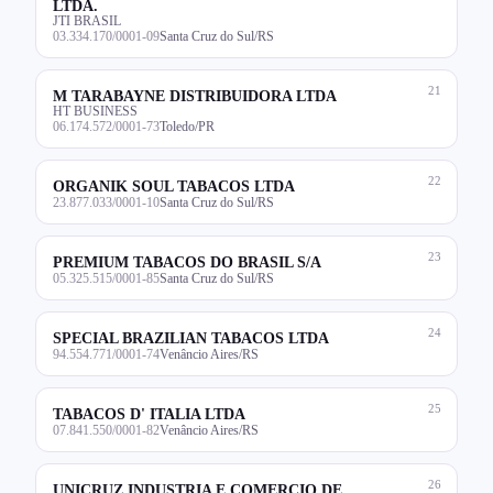
LTDA.
JTI BRASIL
03.334.170/0001-09
Santa Cruz do Sul/RS
21
M TARABAYNE DISTRIBUIDORA LTDA
HT BUSINESS
06.174.572/0001-73
Toledo/PR
22
ORGANIK SOUL TABACOS LTDA
23.877.033/0001-10
Santa Cruz do Sul/RS
23
PREMIUM TABACOS DO BRASIL S/A
05.325.515/0001-85
Santa Cruz do Sul/RS
24
SPECIAL BRAZILIAN TABACOS LTDA
94.554.771/0001-74
Venâncio Aires/RS
25
TABACOS D' ITALIA LTDA
07.841.550/0001-82
Venâncio Aires/RS
26
UNICRUZ INDUSTRIA E COMERCIO DE