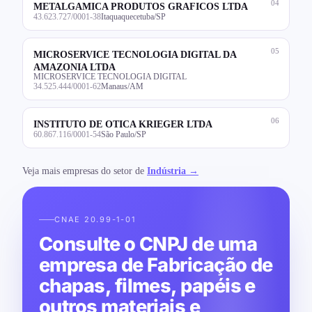
04
METALGAMICA PRODUTOS GRAFICOS LTDA
43.623.727/0001-38
Itaquaquecetuba/SP
05
MICROSERVICE TECNOLOGIA DIGITAL DA
AMAZONIA LTDA
MICROSERVICE TECNOLOGIA DIGITAL
34.525.444/0001-62
Manaus/AM
06
INSTITUTO DE OTICA KRIEGER LTDA
60.867.116/0001-54
São Paulo/SP
Veja mais empresas do setor de
Indústria →
CNAE 20.99-1-01
Consulte o CNPJ de uma
empresa de Fabricação de
chapas, filmes, papéis e
outros materiais e