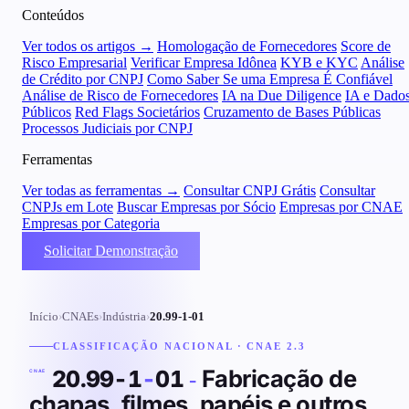
Conteúdos
Ver todos os artigos →
Homologação de Fornecedores
Score de
Risco Empresarial
Verificar Empresa Idônea
KYB e KYC
Análise
de Crédito por CNPJ
Como Saber Se uma Empresa É Confiável
Análise de Risco de Fornecedores
IA na Due Diligence
IA e Dado
Públicos
Red Flags Societários
Cruzamento de Bases Públicas
Processos Judiciais por CNPJ
Ferramentas
Ver todas as ferramentas →
Consultar CNPJ Grátis
Consultar
CNPJs em Lote
Buscar Empresas por Sócio
Empresas por CNAE
Empresas por Categoria
Solicitar Demonstração
Início
›
CNAEs
›
Indústria
›
20.99-1-01
CLASSIFICAÇÃO NACIONAL · CNAE 2.3
Fabricação de
20.99-1
-
01
-
CNAE
chapas, filmes, papéis e outros