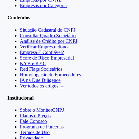
Empresas por Categoria
Conteúdos
Situação Cadastral do CNPJ
Consultar Quadro Societário
Análise de Crédito por CNPJ
Verificar Empresa Idônea
Empresa É Confiável?
Score de Risco Empresarial
KYB e KYC
Red Flags Societários
Homologação de Fornecedores
IA na Due Diligence
Ver todos os artigos →
Institucional
Sobre o MonitorCNPJ
Planos e Preços
Fale Conosco
Programa de Parcerias
Termos de Uso
Privacidade