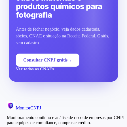
produtos químicos para
fotografia
Antes de fechar negócio, veja dados cadastrais,
sócios, CNAE e situação na Receita Federal. Grátis,
sem cadastro.
Consultar CNPJ grátis
→
Ver todos os CNAEs
MonitorCNPJ
Monitoramento contínuo e análise de risco de empresas por CNPJ
para equipes de compliance, compras e crédito.