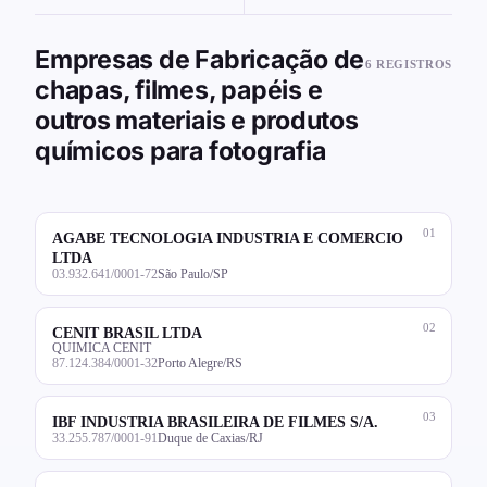
Empresas de Fabricação de
6 REGISTROS
chapas, filmes, papéis e
outros materiais e produtos
químicos para fotografia
01
AGABE TECNOLOGIA INDUSTRIA E COMERCIO
LTDA
03.932.641/0001-72
São Paulo/SP
02
CENIT BRASIL LTDA
QUIMICA CENIT
87.124.384/0001-32
Porto Alegre/RS
03
IBF INDUSTRIA BRASILEIRA DE FILMES S/A.
33.255.787/0001-91
Duque de Caxias/RJ