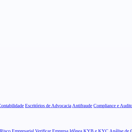
Contabilidade
Escritórios de Advocacia
Antifraude
Compliance e Audito
 Risco Empresarial
Verificar Empresa Idônea
KYB e KYC
Análise de 