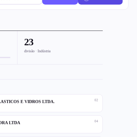
23
divisão · Indústria
02
LASTICOS E VIDROS LTDA.
04
ORA LTDA