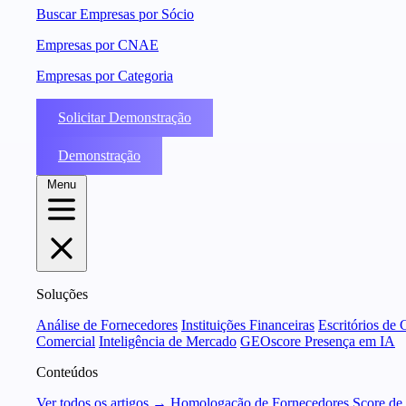
Buscar Empresas por Sócio
Empresas por CNAE
Empresas por Categoria
Solicitar Demonstração
Demonstração
Menu
Soluções
Análise de Fornecedores
Instituições Financeiras
Escritórios de 
Comercial
Inteligência de Mercado
GEOscore Presença em IA
Conteúdos
Ver todos os artigos →
Homologação de Fornecedores
Score de