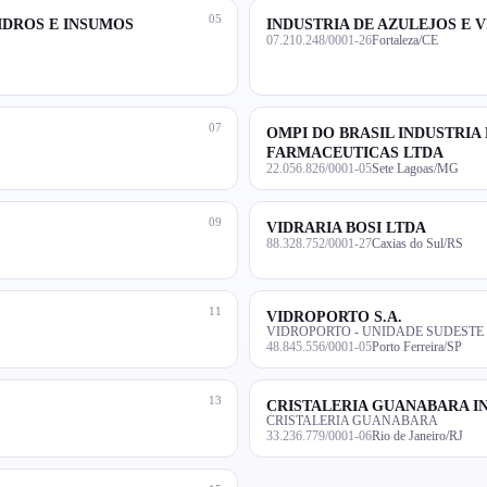
05
IDROS E INSUMOS
INDUSTRIA DE AZULEJOS E 
07.210.248/0001-26
Fortaleza/CE
07
OMPI DO BRASIL INDUSTRI
FARMACEUTICAS LTDA
22.056.826/0001-05
Sete Lagoas/MG
09
VIDRARIA BOSI LTDA
88.328.752/0001-27
Caxias do Sul/RS
11
VIDROPORTO S.A.
VIDROPORTO - UNIDADE SUDESTE
48.845.556/0001-05
Porto Ferreira/SP
13
CRISTALERIA GUANABARA I
CRISTALERIA GUANABARA
33.236.779/0001-06
Rio de Janeiro/RJ