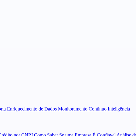
ria
Enriquecimento de Dados
Monitoramento Contínuo
Inteligência
Crédito por CNPJ
Como Saber Se uma Empresa É Confiável
Análise d