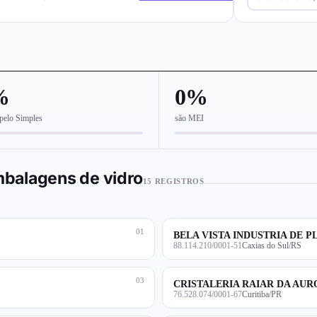
%
0%
pelo Simples
são MEI
balagens de vidro
15 REGISTROS
01
BELA VISTA INDUSTRIA DE P
88.114.210/0001-51
Caxias do Sul/RS
03
CRISTALERIA RAIAR DA AUR
76.528.074/0001-67
Curitiba/PR