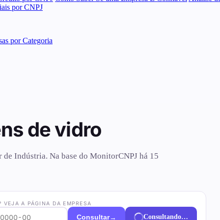
ciais por CNPJ
as por Categoria
ns de vidro
or de Indústria. Na base do MonitorCNPJ há 15
? VEJA A PÁGINA DA EMPRESA
→
Consultar
Consultando…