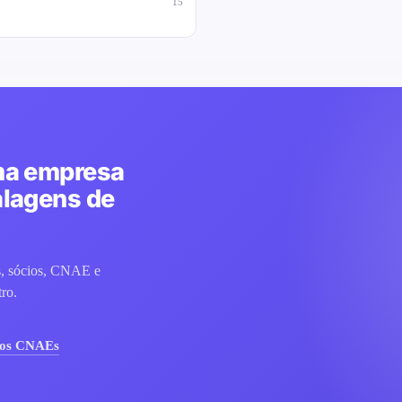
15
ma empresa
alagens de
is, sócios, CNAE e
tro.
 os CNAEs