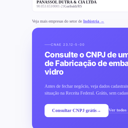
PANASSOL DUTRA & CIA LTDA
90.053.653/0001-21
Garibaldi/RS
Veja mais empresas do setor de
Indústria →
CNAE 23.12-5-00
Consulte o CNPJ de u
de Fabricação de emb
vidro
Antes de fechar negócio, veja dados cadastra
situação na Receita Federal. Grátis, sem cadas
Ver todos
Consultar CNPJ grátis
→