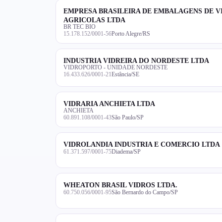
EMPRESA BRASILEIRA DE EMBALAGENS DE V
AGRICOLAS LTDA
BR TEC BIO
15.178.152/0001-56
Porto Alegre/RS
INDUSTRIA VIDREIRA DO NORDESTE LTDA
VIDROPORTO - UNIDADE NORDESTE
16.433.626/0001-21
Estância/SE
VIDRARIA ANCHIETA LTDA
ANCHIETA
60.891.108/0001-43
São Paulo/SP
VIDROLANDIA INDUSTRIA E COMERCIO LTDA
61.371.597/0001-75
Diadema/SP
WHEATON BRASIL VIDROS LTDA.
60.750.056/0001-95
São Bernardo do Campo/SP