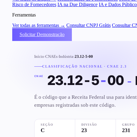
Risco de Fornecedores
IA na Due Diligence
IA e Dados Público
Ferramentas
Ver todas as ferramentas →
Consultar CNPJ Grátis
Consultar C
Solicitar Demonstração
Início
›
CNAEs
›
Indústria
›
23.12-5-00
CLASSIFICAÇÃO NACIONAL · CNAE 2.3
23.12-5
-
00
-
CNAE
É o código que a Receita Federal usa para iden
empresas registradas sob este código.
SEÇÃO
DIVISÃO
GRUPO
C
23
231