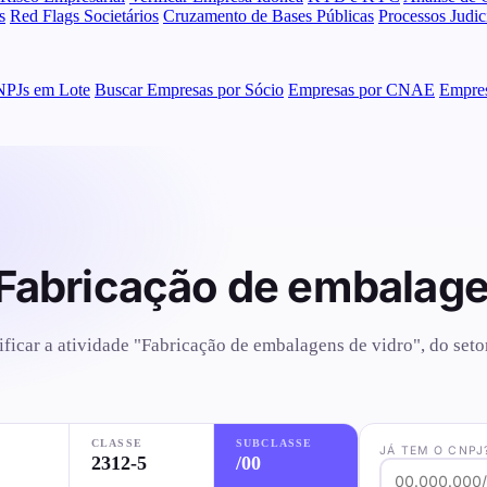
s
Red Flags Societários
Cruzamento de Bases Públicas
Processos Judi
NPJs em Lote
Buscar Empresas por Sócio
Empresas por CNAE
Empres
Fabricação de embalage
tificar a atividade "Fabricação de embalagens de vidro", do set
CLASSE
SUBCLASSE
JÁ TEM O CNPJ
2312-5
/00