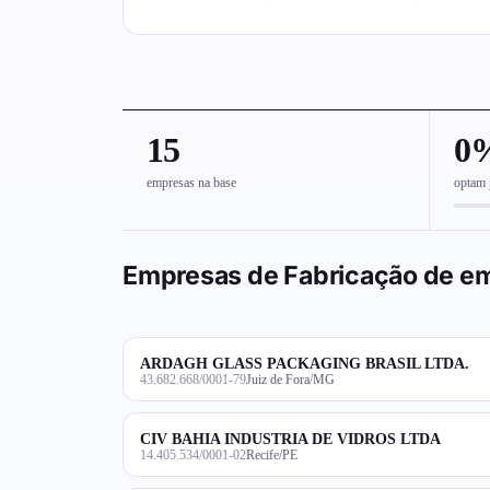
15
0
empresas na base
optam 
Empresas de Fabricação de em
ARDAGH GLASS PACKAGING BRASIL LTDA.
43.682.668/0001-79
Juiz de Fora/MG
CIV BAHIA INDUSTRIA DE VIDROS LTDA
14.405.534/0001-02
Recife/PE