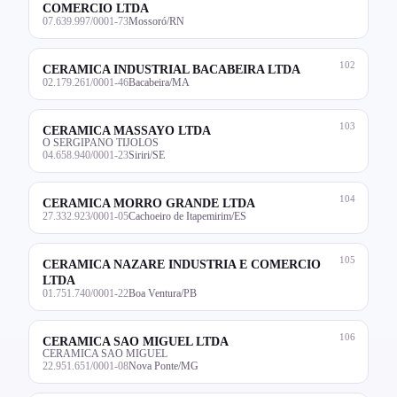
COMERCIO LTDA
07.639.997/0001-73
Mossoró/RN
102
CERAMICA INDUSTRIAL BACABEIRA LTDA
02.179.261/0001-46
Bacabeira/MA
103
CERAMICA MASSAYO LTDA
O SERGIPANO TIJOLOS
04.658.940/0001-23
Siriri/SE
104
CERAMICA MORRO GRANDE LTDA
27.332.923/0001-05
Cachoeiro de Itapemirim/ES
105
CERAMICA NAZARE INDUSTRIA E COMERCIO
LTDA
01.751.740/0001-22
Boa Ventura/PB
106
CERAMICA SAO MIGUEL LTDA
CERAMICA SAO MIGUEL
22.951.651/0001-08
Nova Ponte/MG