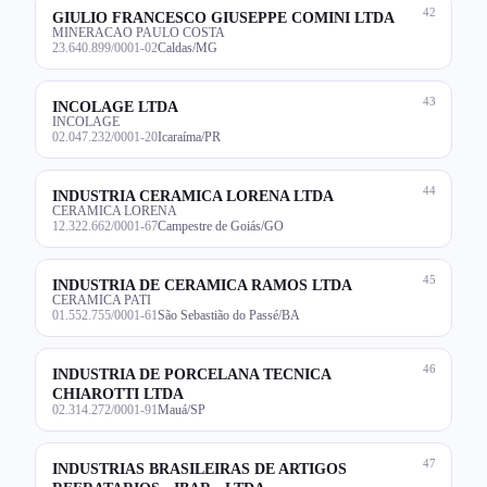
42
GIULIO FRANCESCO GIUSEPPE COMINI LTDA
MINERACAO PAULO COSTA
23.640.899/0001-02
Caldas/MG
43
INCOLAGE LTDA
INCOLAGE
02.047.232/0001-20
Icaraíma/PR
44
INDUSTRIA CERAMICA LORENA LTDA
CERAMICA LORENA
12.322.662/0001-67
Campestre de Goiás/GO
45
INDUSTRIA DE CERAMICA RAMOS LTDA
CERAMICA PATI
01.552.755/0001-61
São Sebastião do Passé/BA
46
INDUSTRIA DE PORCELANA TECNICA
CHIAROTTI LTDA
02.314.272/0001-91
Mauá/SP
47
INDUSTRIAS BRASILEIRAS DE ARTIGOS