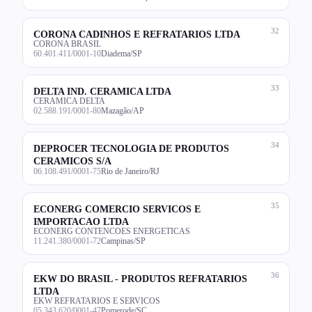
32
CORONA CADINHOS E REFRATARIOS LTDA
CORONA BRASIL
60.401.411/0001-10
Diadema/SP
33
DELTA IND. CERAMICA LTDA
CERAMICA DELTA
02.588.191/0001-80
Mazagão/AP
34
DEPROCER TECNOLOGIA DE PRODUTOS
CERAMICOS S/A
06.108.491/0001-75
Rio de Janeiro/RJ
35
ECONERG COMERCIO SERVICOS E
IMPORTACAO LTDA
ECONERG CONTENCOES ENERGETICAS
11.241.380/0001-72
Campinas/SP
36
EKW DO BRASIL - PRODUTOS REFRATARIOS
LTDA
EKW REFRATARIOS E SERVICOS
05.343.620/0001-47
Pomerode/SC