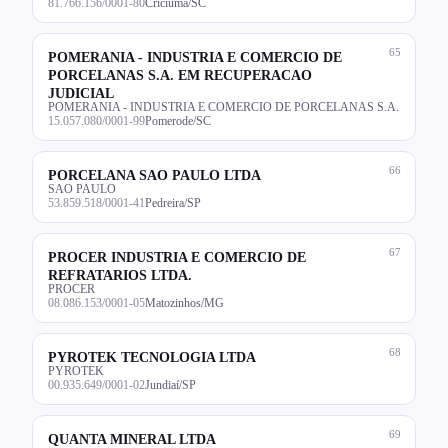
81.766.156/0001-80
Criciúma/SC
65
POMERANIA - INDUSTRIA E COMERCIO DE
PORCELANAS S.A. EM RECUPERACAO
JUDICIAL
POMERANIA - INDUSTRIA E COMERCIO DE PORCELANAS S.A.
15.057.080/0001-99
Pomerode/SC
66
PORCELANA SAO PAULO LTDA
SAO PAULO
53.859.518/0001-41
Pedreira/SP
67
PROCER INDUSTRIA E COMERCIO DE
REFRATARIOS LTDA.
PROCER
08.086.153/0001-05
Matozinhos/MG
68
PYROTEK TECNOLOGIA LTDA
PYROTEK
00.935.649/0001-02
Jundiaí/SP
69
QUANTA MINERAL LTDA