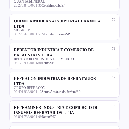
QUANTA MINERAL
25.276.845/0001-35
Cordeirópolis/SP
70
QUIMICA MODERNA INDUSTRIA CERAMICA
LTDA
MOGICER
08.723.478/0001-51
Mogi das Cruzes/SP
71
REDENTOR INDUSTRIA E COMERCIO DE
BALAUSTRES LTDA
REDENTOR INDUSTRIA E COMERCIO
08.179.909/0001-60
Leme/SP
72
REFRACON INDUSTRIA DE REFRATARIOS
LTDA
GRUPO REFRACON
00.401.938/0001-13
Santo Antônio do Jardim/SP
73
REFRAMINER INDUSTRIA E COMERCIO DE
INSUMOS REFRATARIOS LTDA
08.091.788/0001-09
Betim/MG