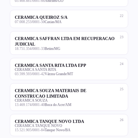
03.468.881/0001-68
Anicuns/GO
22
CERAMICA QUEIROZ S/A
07.008.253/0001-50
Caxias/MA
23
CERAMICA SAFFRAN LTDA EM RECUPERACAO
JUDICIAL
18.751.354/0001-33
Betim/MG
24
CERAMICA SANTA RITA LTDA EPP
CERAMICA SANTA RITA
03.599.593/0001-42
Várzea Grande/MT
25
CERAMICA SOUZA MATERIAIS DE
CONSTRUCAO LIMITADA
CERAMICA SOUZA
13.469.174/0001-40
Boca do Acre/AM
26
CERAMICA TANQUE NOVO LTDA
CERAMICA TANQUE NOVO
15.521.905/0001-84
Tanque Novo/BA