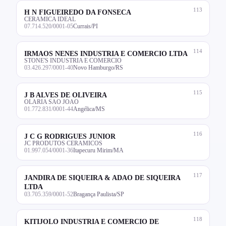
113
H N FIGUEIREDO DA FONSECA
CERAMICA IDEAL
07.714.520/0001-05
Currais/PI
114
IRMAOS NENES INDUSTRIA E COMERCIO LTDA
STONE'S INDUSTRIA E COMERCIO
03.426.297/0001-40
Novo Hamburgo/RS
115
J B ALVES DE OLIVEIRA
OLARIA SAO JOAO
01.772.831/0001-44
Angélica/MS
116
J C G RODRIGUES JUNIOR
JC PRODUTOS CERAMICOS
01.997.054/0001-36
Itapecuru Mirim/MA
117
JANDIRA DE SIQUEIRA & ADAO DE SIQUEIRA
LTDA
03.705.359/0001-52
Bragança Paulista/SP
118
KITIJOLO INDUSTRIA E COMERCIO DE