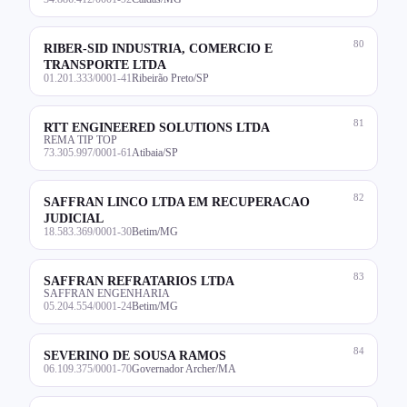
80
RIBER-SID INDUSTRIA, COMERCIO E
TRANSPORTE LTDA
01.201.333/0001-41
Ribeirão Preto/SP
81
RTT ENGINEERED SOLUTIONS LTDA
REMA TIP TOP
73.305.997/0001-61
Atibaia/SP
82
SAFFRAN LINCO LTDA EM RECUPERACAO
JUDICIAL
18.583.369/0001-30
Betim/MG
83
SAFFRAN REFRATARIOS LTDA
SAFFRAN ENGENHARIA
05.204.554/0001-24
Betim/MG
84
SEVERINO DE SOUSA RAMOS
06.109.375/0001-70
Governador Archer/MA