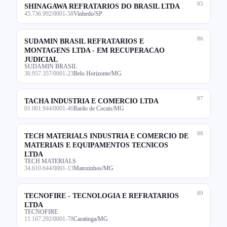
85
SHINAGAWA REFRATARIOS DO BRASIL LTDA
45.736.992/0001-58
Vinhedo/SP
86
SUDAMIN BRASIL REFRATARIOS E
MONTAGENS LTDA - EM RECUPERACAO
JUDICIAL
SUDAMIN BRASIL
30.957.357/0001-23
Belo Horizonte/MG
87
TACHA INDUSTRIA E COMERCIO LTDA
01.001.944/0001-46
Barão de Cocais/MG
88
TECH MATERIALS INDUSTRIA E COMERCIO DE
MATERIAIS E EQUIPAMENTOS TECNICOS
LTDA
TECH MATERIALS
34.610.644/0001-13
Matozinhos/MG
89
TECNOFIRE - TECNOLOGIA E REFRATARIOS
LTDA
TECNOFIRE
11.167.292/0001-78
Caratinga/MG