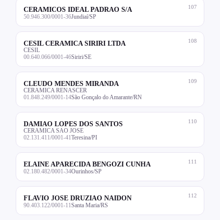
107
CERAMICOS IDEAL PADRAO S/A
50.946.300/0001-36
Jundiaí/SP
108
CESIL CERAMICA SIRIRI LTDA
CESIL
00.640.066/0001-46
Siriri/SE
109
CLEUDO MENDES MIRANDA
CERAMICA RENASCER
01.848.249/0001-14
São Gonçalo do Amarante/RN
110
DAMIAO LOPES DOS SANTOS
CERAMICA SAO JOSE
02.131.411/0001-41
Teresina/PI
111
ELAINE APARECIDA BENGOZI CUNHA
02.180.482/0001-34
Ourinhos/SP
112
FLAVIO JOSE DRUZIAO NAIDON
90.403.122/0001-11
Santa Maria/RS