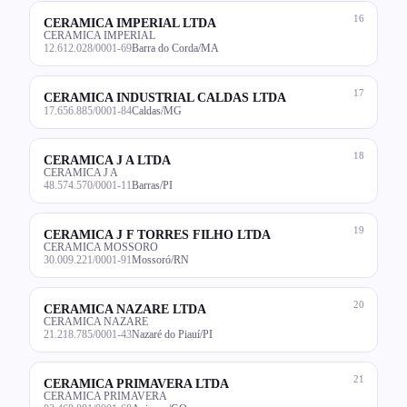
16
CERAMICA IMPERIAL LTDA
CERAMICA IMPERIAL
12.612.028/0001-69
Barra do Corda/MA
17
CERAMICA INDUSTRIAL CALDAS LTDA
17.656.885/0001-84
Caldas/MG
18
CERAMICA J A LTDA
CERAMICA J A
48.574.570/0001-11
Barras/PI
19
CERAMICA J F TORRES FILHO LTDA
CERAMICA MOSSORO
30.009.221/0001-91
Mossoró/RN
20
CERAMICA NAZARE LTDA
CERAMICA NAZARE
21.218.785/0001-43
Nazaré do Piauí/PI
21
CERAMICA PRIMAVERA LTDA
CERAMICA PRIMAVERA