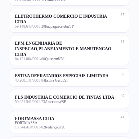
37
ELETROTHERMO COMERCIO E INDUSTRIA
LTDA
59.148.643/0001-20
Itaquaquecetuba/SP
38
EPM ENGENHARIA DE
INSPECAO,PLANEJAMENTO E MANUTENCAO
LTDA
04.121.064/0001-00
Quissamã/RJ
39
ESTIVA REFRATARIOS ESPECIAIS LIMITADA
48.200.141/0001-84
Estiva Gerbi/SP
40
FLS INDUSTRIA E COMERCIO DE TINTAS LTDA
50.951.541/0001-73
Americana/SP
41
FORTMASSA LTDA
FORTMASSA
13.344.419/0001-02
Redenção/PA