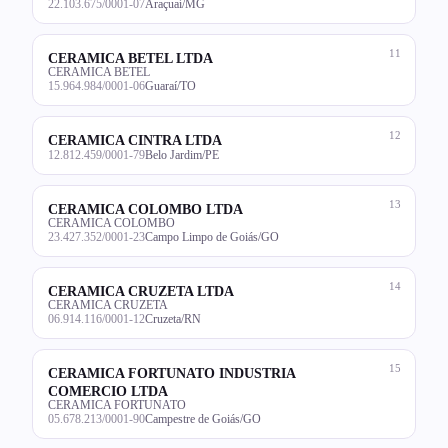
22.103.675/0001-07
Araçuaí/MG
11
CERAMICA BETEL LTDA
CERAMICA BETEL
15.964.984/0001-06
Guaraí/TO
12
CERAMICA CINTRA LTDA
12.812.459/0001-79
Belo Jardim/PE
13
CERAMICA COLOMBO LTDA
CERAMICA COLOMBO
23.427.352/0001-23
Campo Limpo de Goiás/GO
14
CERAMICA CRUZETA LTDA
CERAMICA CRUZETA
06.914.116/0001-12
Cruzeta/RN
15
CERAMICA FORTUNATO INDUSTRIA
COMERCIO LTDA
CERAMICA FORTUNATO
05.678.213/0001-90
Campestre de Goiás/GO