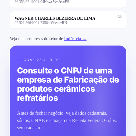
36.353.621/0001-04
Nova Venécia/ES
130
WAGNER CHARLES BEZERRA DE LIMA
02.521.866/0001-73
São Vicente/RN
Veja mais empresas do setor de
Indústria →
CNAE 23.41-9-00
Consulte o CNPJ de uma
empresa de Fabricação de
produtos cerâmicos
refratários
Antes de fechar negócio, veja dados cadastrais,
sócios, CNAE e situação na Receita Federal. Grátis,
sem cadastro.