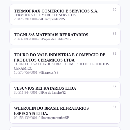
90
TERMOFRAX COMERCIO E SERVICOS S.A.
TERMOFRAX COMERCIO E SERVICOS
20.825.291/0001-64
Charqueadas/RS
91
TOGNI S/A MATERIAIS REFRATARIOS
23.637.093/0001-65
Poços de Caldas/MG
92
TOURO DO VALE INDUSTRIA E COMERCIO DE
PRODUTOS CERAMICOS LTDA
TOURO DO VALE INDUSTRIA E COMERCIO DE PRODUTOS
CERAMICO
15.575.759/0001-70
Barretos/SP
93
VESUVIUS REFRATARIOS LTDA
30.511.844/0001-68
Rio de Janeiro/RJ
94
WEERULIN DO BRASIL REFRATARIOS
ESPECIAIS LTDA.
09.156.139/0001-01
Itaquaquecetuba/SP