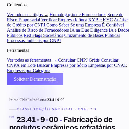
Conteúdos
Ver todos os artigos →
Homologação de Fornecedores
Score de
Risco Empresarial
Verificar Empresa Idônea
KYB e KYC
Análise
de Crédito por CNPJ
Como Saber Se uma Empresa É Confiável
Análise de Risco de Fornecedores
IA na Due Diligence
IA e Dado
Públicos
Red Flags Societários
Cruzamento de Bases Públicas
Processos Judiciais por CNPJ
Ferramentas
Ver todas as ferramentas →
Consultar CNPJ Grátis
Consultar
CNPJs em Lote
Buscar Empresas por Sócio
Empresas por CNAE
Empresas por Categoria
Solicitar Demonstração
Início
›
CNAEs
›
Indústria
›
23.41-9-00
CLASSIFICAÇÃO NACIONAL · CNAE 2.3
Fabricação de
23.41-9
-
00
-
CNAE
produtos cerâmicos refratários