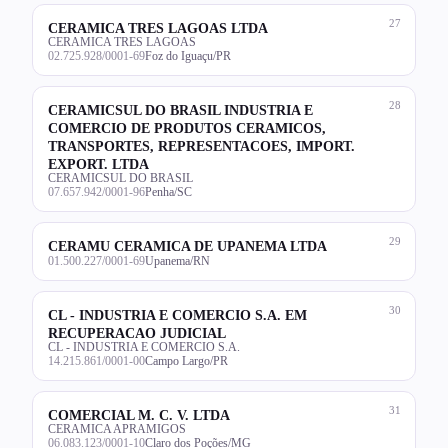
27
CERAMICA TRES LAGOAS LTDA
CERAMICA TRES LAGOAS
02.725.928/0001-69
Foz do Iguaçu/PR
28
CERAMICSUL DO BRASIL INDUSTRIA E
COMERCIO DE PRODUTOS CERAMICOS,
TRANSPORTES, REPRESENTACOES, IMPORT.
EXPORT. LTDA
CERAMICSUL DO BRASIL
07.657.942/0001-96
Penha/SC
29
CERAMU CERAMICA DE UPANEMA LTDA
01.500.227/0001-69
Upanema/RN
30
CL - INDUSTRIA E COMERCIO S.A. EM
RECUPERACAO JUDICIAL
CL - INDUSTRIA E COMERCIO S.A.
14.215.861/0001-00
Campo Largo/PR
31
COMERCIAL M. C. V. LTDA
CERAMICA APRAMIGOS
06.083.123/0001-10
Claro dos Poções/MG