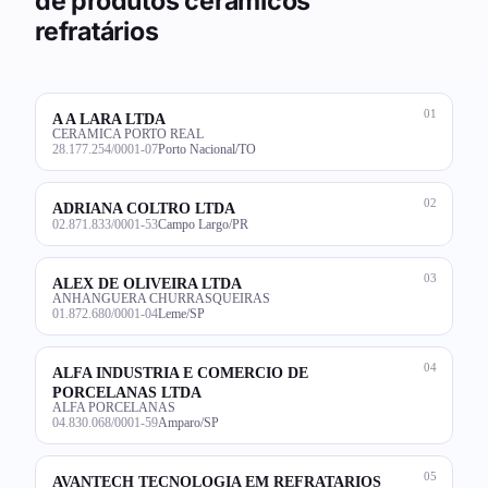
de produtos cerâmicos
refratários
01
A A LARA LTDA
CERAMICA PORTO REAL
28.177.254/0001-07
Porto Nacional/TO
02
ADRIANA COLTRO LTDA
02.871.833/0001-53
Campo Largo/PR
03
ALEX DE OLIVEIRA LTDA
ANHANGUERA CHURRASQUEIRAS
01.872.680/0001-04
Leme/SP
04
ALFA INDUSTRIA E COMERCIO DE
PORCELANAS LTDA
ALFA PORCELANAS
04.830.068/0001-59
Amparo/SP
05
AVANTECH TECNOLOGIA EM REFRATARIOS