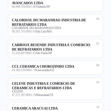
AVANCADOS LTDA
06.868.556/0001-80
Vinhedo/SP
06
CALORISOL DO MARANHAO INDUSTRIA DE
REFRATARIOS LTDA
CALORISOL DO MARANHAO LTDA
08.563.761/0001-63
São Luís/MA
07
CARBOOX RESENDE INDUSTRIA E COMERCIO
DE REFRATARIOS LTDA
32.216.897/0001-81
São Paulo/SP
08
CCL CERAMICA CHOROZINHO LTDA
03.188.159/0001-70
Chorozinho/CE
09
CELENE INDUSTRIA E COMERCIO DE
CERAMICAS E REFRATARIOS LTDA
CELENE
07.271.307/0001-76
Maracanaú/CE
10
CERAMICA ARACUAI LTDA