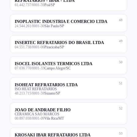
REFRATARIOS - IBAR - LTDA
61.442.737/0001-59
Poá/SP
48
INOPLASTIC INDUSTRIA E COMERCIO LTDA
24.544.261/0001-30
São Paulo/SP
49
INSERTEC REFRATARIOS DO BRASIL LTDA
04.551.738/0001-06
Piracicaba/SP
50
ISOCEL ISOLANTES TERMICOS LTDA
07.036.770/0001-33
Campo Alegre/SC
51
ISOHEAT REFRATARIOS LTDA
ISO HEAT REFRATARIOS
48.213.715/0001-59
Suzano/SP
52
JOAO DE ANDRADE FILHO
CERAMICA SAO MARCOS
00.897.038/0001-09
Vila Rica/MT
53
KROSAKI IBAR REFRATARIOS LTDA