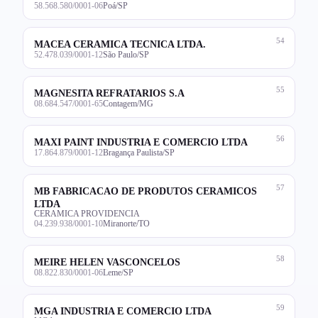
58.568.580/0001-06
Poá/SP
54
MACEA CERAMICA TECNICA LTDA.
52.478.039/0001-12
São Paulo/SP
55
MAGNESITA REFRATARIOS S.A
08.684.547/0001-65
Contagem/MG
56
MAXI PAINT INDUSTRIA E COMERCIO LTDA
17.864.879/0001-12
Bragança Paulista/SP
57
MB FABRICACAO DE PRODUTOS CERAMICOS
LTDA
CERAMICA PROVIDENCIA
04.239.938/0001-10
Miranorte/TO
58
MEIRE HELEN VASCONCELOS
08.822.830/0001-06
Leme/SP
59
MGA INDUSTRIA E COMERCIO LTDA