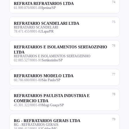
74
REFRATA REFRATARIOS LTDA
61.999.876/0001-88
Ipeúna/SP
75
REFRATARIO SCANDELARI LTDA
REFRATARIO SCANDELARI
78.471.455/0001-82
Lapa/PR
76
REFRATARIOS E ISOLAMENTOS SERTAOZINHO
LTDA
REFRATARIOS E ISOLAMENTOS SERTAOZINHO
02.085.527/0001-91
Sertãozinho/SP
77
REFRATARIOS MODELO LTDA
60.766.680/0001-80
São Paulo/SP
78
REFRATARIOS PAULISTA INDUSTRIA E
COMERCIO LTDA
45.301.322/0001-09
Mogi Guaçu/SP
79
RG - REFRATARIOS GERAIS LTDA
RG - REFRATARIOS GERAIS
34.886.412/0001-92
Caldas/MG