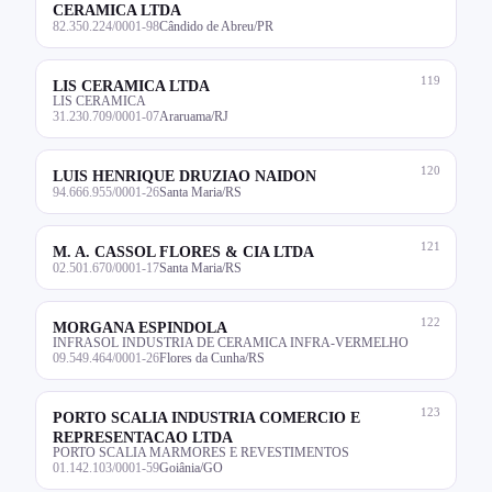
CERAMICA LTDA
82.350.224/0001-98
Cândido de Abreu/PR
119
LIS CERAMICA LTDA
LIS CERAMICA
31.230.709/0001-07
Araruama/RJ
120
LUIS HENRIQUE DRUZIAO NAIDON
94.666.955/0001-26
Santa Maria/RS
121
M. A. CASSOL FLORES & CIA LTDA
02.501.670/0001-17
Santa Maria/RS
122
MORGANA ESPINDOLA
INFRASOL INDUSTRIA DE CERAMICA INFRA-VERMELHO
09.549.464/0001-26
Flores da Cunha/RS
123
PORTO SCALIA INDUSTRIA COMERCIO E
REPRESENTACAO LTDA
PORTO SCALIA MARMORES E REVESTIMENTOS
01.142.103/0001-59
Goiânia/GO