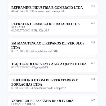
124
REFRAMINE INDUSTRIA E COMERCIO LTDA
41.248.642/0001-91
Jaboatão dos Guararapes/PE
125
REFRATEX CERAMICA REFRATARIA LTDA
REFRATEX
00.565.775/0001-04
Rio Claro/SP
126
SM MANUTENCAO E REPAROS DE VEICULOS
LTDA
03.020.180/0001-61
João Monlevade/MG
127
TCQ TECNOLOGIA EM CABECA QUENTE LTDA
65.279.234/0001-65
Igarapé/MG
128
USIFUND IND E COM DE REFRATARIOS E
BORRACHAS LTDA
60.680.758/0001-40
São Bernardo do Campo/SP
129
VANER LUCE PESSANHA DE OLIVEIRA
CERAMICA IDEAL