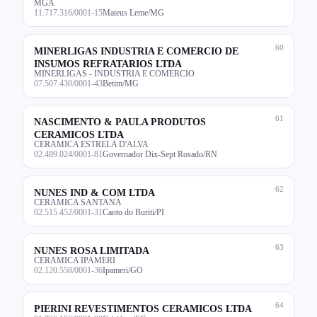
MGA
11.717.316/0001-15
Mateus Leme/MG
60
MINERLIGAS INDUSTRIA E COMERCIO DE
INSUMOS REFRATARIOS LTDA
MINERLIGAS - INDUSTRIA E COMERCIO
07.507.430/0001-43
Betim/MG
61
NASCIMENTO & PAULA PRODUTOS
CERAMICOS LTDA
CERAMICA ESTRELA D'ALVA
02.489.024/0001-81
Governador Dix-Sept Rosado/RN
62
NUNES IND & COM LTDA
CERAMICA SANTANA
02.515.452/0001-31
Canto do Buriti/PI
63
NUNES ROSA LIMITADA
CERAMICA IPAMERI
02.120.558/0001-36
Ipameri/GO
64
PIERINI REVESTIMENTOS CERAMICOS LTDA