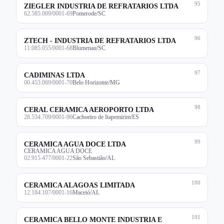
95
ZIEGLER INDUSTRIA DE REFRATARIOS LTDA
62.585.009/0001-69
Pomerode/SC
96
ZTECH - INDUSTRIA DE REFRATARIOS LTDA
11.085.055/0001-68
Blumenau/SC
97
CADIMINAS LTDA
00.453.069/0001-70
Belo Horizonte/MG
98
CERAL CERAMICA AEROPORTO LTDA
28.534.709/0001-96
Cachoeiro de Itapemirim/ES
99
CERAMICA AGUA DOCE LTDA
CERAMICA AGUA DOCE
02.915.477/0001-22
São Sebastião/AL
100
CERAMICA ALAGOAS LIMITADA
12.184.107/0001-16
Maceió/AL
101
CERAMICA BELLO MONTE INDUSTRIA E