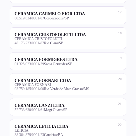
17
CERAMICA CARMELO FIOR LTDA
60.519.634/0001-87
Cordeirópolis/SP
18
CERAMICA CRISTOFOLETTI LTDA
CERAMICA CRISTOFOLETTI
48.173.223/0001-87
Rio Claro/SP
19
CERAMICA FORMIGRES LTDA.
01.325.023/0001-39
Santa Gertrudes/SP
20
CERAMICA FORNARI LTDA
CERAMICA FORNARI
03.759.185/0001-00
Rio Verde de Mato Grosso/MS
21
CERAMICA LANZI LTDA.
52.738.630/0001-61
Mogi Guaçu/SP
22
CERAMICA LETICIA LTDA
LETICIA
38.364.879/0001-23
Candeias/BA