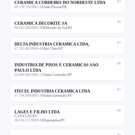
83
CERAMICA CORDEIRO DO NORDESTE LTDA
09.378.316/0001-96
João Pessoa/PB
84
CERAMICA DECORITE SA
88.842.000/0001-80
Eldorado do Sul/RS
85
DELTA INDUSTRIA CERAMICA LTDA,
47.595.863/0004-65
Rio Claro/SP
86
INDUSTRIA DE PISOS E CERAMICAS SAO
PAULO LTDA
64.009.681/0001-31
Santa Gertrudes/SP
87
ITECEL INDUSTRIA CERAMICA LTDA
07.784.984/0001-98
Santa Gertrudes/SP
88
LAGES E FILHO LTDA
CASA LAGES
06.856.157/0001-08
Esperantina/PI
89