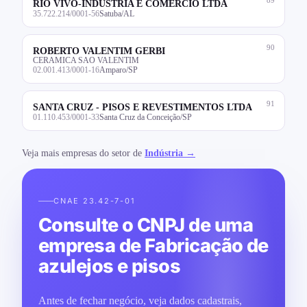
RIO VIVO-INDUSTRIA E COMERCIO LTDA
35.722.214/0001-56
Satuba/AL
90
ROBERTO VALENTIM GERBI
CERAMICA SAO VALENTIM
02.001.413/0001-16
Amparo/SP
91
SANTA CRUZ - PISOS E REVESTIMENTOS LTDA
01.110.453/0001-33
Santa Cruz da Conceição/SP
Veja mais empresas do setor de
Indústria →
CNAE 23.42-7-01
Consulte o CNPJ de uma
empresa de Fabricação de
azulejos e pisos
Antes de fechar negócio, veja dados cadastrais,