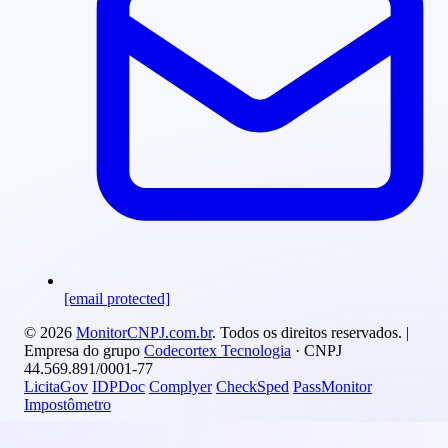
[email protected]
© 2026
MonitorCNPJ.com.br
. Todos os direitos reservados. |
Empresa do grupo
Codecortex Tecnologia
· CNPJ
44.569.891/0001-77
LicitaGov
IDPDoc
Complyer
CheckSped
PassMonitor
Impostômetro