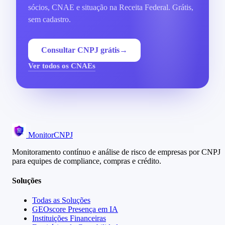
sócios, CNAE e situação na Receita Federal. Grátis,
sem cadastro.
Consultar CNPJ grátis
→
Ver todos os CNAEs
MonitorCNPJ
Monitoramento contínuo e análise de risco de empresas por CNPJ
para equipes de compliance, compras e crédito.
Soluções
Todas as Soluções
GEOscore Presença em IA
Instituições Financeiras