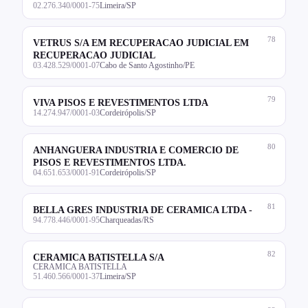
02.276.340/0001-75
Limeira/SP
78
VETRUS S/A EM RECUPERACAO JUDICIAL EM
RECUPERACAO JUDICIAL
03.428.529/0001-07
Cabo de Santo Agostinho/PE
79
VIVA PISOS E REVESTIMENTOS LTDA
14.274.947/0001-03
Cordeirópolis/SP
80
ANHANGUERA INDUSTRIA E COMERCIO DE
PISOS E REVESTIMENTOS LTDA.
04.651.653/0001-91
Cordeirópolis/SP
81
BELLA GRES INDUSTRIA DE CERAMICA LTDA -
94.778.446/0001-95
Charqueadas/RS
82
CERAMICA BATISTELLA S/A
CERAMICA BATISTELLA
51.460.566/0001-37
Limeira/SP