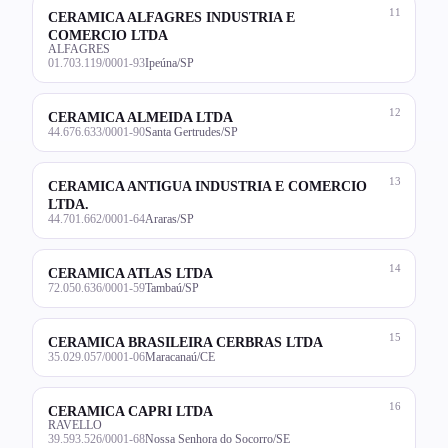
11
CERAMICA ALFAGRES INDUSTRIA E
COMERCIO LTDA
ALFAGRES
01.703.119/0001-93
Ipeúna/SP
12
CERAMICA ALMEIDA LTDA
44.676.633/0001-90
Santa Gertrudes/SP
13
CERAMICA ANTIGUA INDUSTRIA E COMERCIO
LTDA.
44.701.662/0001-64
Araras/SP
14
CERAMICA ATLAS LTDA
72.050.636/0001-59
Tambaú/SP
15
CERAMICA BRASILEIRA CERBRAS LTDA
35.029.057/0001-06
Maracanaú/CE
16
CERAMICA CAPRI LTDA
RAVELLO
39.593.526/0001-68
Nossa Senhora do Socorro/SE