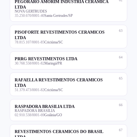
PEGORARO AMORIM INDUSTRIA CERAMICA
LTDA
NOVA GERTRUDES
35.250.670/0001-40
Santa Gertrudes/SP
63
PISOFORTE REVESTIMENTOS CERAMICOS
LTDA
78.815.107/0001-85
Criciúma/SC
64
PRRG REVESTIMENTOS LTDA
30.768.558/0001-82
Maringá/PR
65
RAFAELLA REVESTIMENTOS CERAMICOS
LTDA
51.379.473/0001-82
Criciúma/SC
66
RASPADORA BRASILIA LTDA
RASPADORA BRASILIA
02.910.538/0001-69
Goiânia/GO
67
REVESTIMENTOS CERAMICOS DO BRASIL
LTDA.