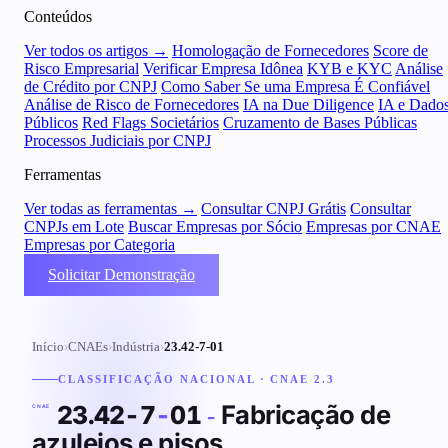
Conteúdos
Ver todos os artigos →
Homologação de Fornecedores
Score de
Risco Empresarial
Verificar Empresa Idônea
KYB e KYC
Análise
de Crédito por CNPJ
Como Saber Se uma Empresa É Confiável
Análise de Risco de Fornecedores
IA na Due Diligence
IA e Dado
Públicos
Red Flags Societários
Cruzamento de Bases Públicas
Processos Judiciais por CNPJ
Ferramentas
Ver todas as ferramentas →
Consultar CNPJ Grátis
Consultar
CNPJs em Lote
Buscar Empresas por Sócio
Empresas por CNAE
Empresas por Categoria
Solicitar Demonstração
Início
›
CNAEs
›
Indústria
›
23.42-7-01
CLASSIFICAÇÃO NACIONAL · CNAE 2.3
Fabricação de
23.42-7
-
01
-
CNAE
azulejos e pisos