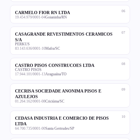
06
CARMELO FIOR RN LTDA
19.454.979/0001-04
Goianinha/RN
07
CASAGRANDE REVESTIMENTOS CERAMICOS
S/A
PERKUS
83.143.636/0001-10
Mafra/SC
08
CASTRO PISOS CONSTRUCOES LTDA
CASTRO PISOS
17.944.101/0001-13
Araguaína/TO
09
CECRISA SOCIEDADE ANONIMA PISOS E
AZULEJOS
01.264.162/0001-08
Criciúma/SC
10
CEDASA INDUSTRIA E COMERCIO DE PISOS
LTDA
64.700.735/0001-00
Santa Gertrudes/SP