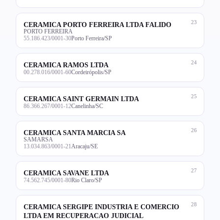
23
CERAMICA PORTO FERREIRA LTDA FALIDO
PORTO FERREIRA
55.186.423/0001-30
Porto Ferreira/SP
24
CERAMICA RAMOS LTDA
00.278.016/0001-60
Cordeirópolis/SP
25
CERAMICA SAINT GERMAIN LTDA
86.366.267/0001-12
Canelinha/SC
26
CERAMICA SANTA MARCIA SA
SAMARSA
13.034.863/0001-21
Aracaju/SE
27
CERAMICA SAVANE LTDA
74.562.745/0001-80
Rio Claro/SP
28
CERAMICA SERGIPE INDUSTRIA E COMERCIO
LTDA EM RECUPERACAO JUDICIAL