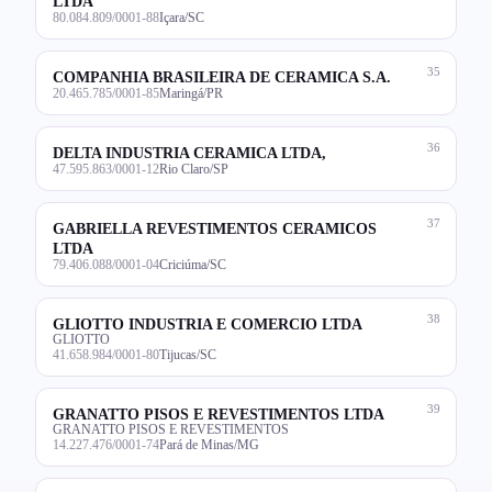
LTDA
80.084.809/0001-88
Içara/SC
35
COMPANHIA BRASILEIRA DE CERAMICA S.A.
20.465.785/0001-85
Maringá/PR
36
DELTA INDUSTRIA CERAMICA LTDA,
47.595.863/0001-12
Rio Claro/SP
37
GABRIELLA REVESTIMENTOS CERAMICOS
LTDA
79.406.088/0001-04
Criciúma/SC
38
GLIOTTO INDUSTRIA E COMERCIO LTDA
GLIOTTO
41.658.984/0001-80
Tijucas/SC
39
GRANATTO PISOS E REVESTIMENTOS LTDA
GRANATTO PISOS E REVESTIMENTOS
14.227.476/0001-74
Pará de Minas/MG