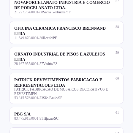
57
NOVAPORCELANATO INDUSTRIA E COMERCIO
DE PORCELANATO LTDA.
21.227.734/0001-88
Santa Gertrudes/SP
58
OFICINA CERAMICA FRANCISCO BRENNAND
LTDA
11.549.870/0001-30
Recife/PE
59
ORNATO INDUSTRIAL DE PISOS E AZULEJOS
LTDA
28.167.955/0001-57
Vitória/ES
60
PATRICK REVESTIMENTOS,FABRICACAO E
REPRESENTACOES LTDA
PATRICK FABRICACAO DE MOSAICOS DECORATIVOS E
REVESTIMEN
53.815.576/0001-73
São Paulo/SP
61
PBG S/A
83.475.913/0001-91
Tijucas/SC
62