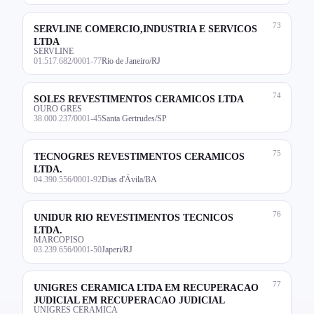
73
SERVLINE COMERCIO,INDUSTRIA E SERVICOS
LTDA
SERVLINE
01.517.682/0001-77
Rio de Janeiro/RJ
74
SOLES REVESTIMENTOS CERAMICOS LTDA
OURO GRES
38.000.237/0001-45
Santa Gertrudes/SP
75
TECNOGRES REVESTIMENTOS CERAMICOS
LTDA.
04.390.556/0001-92
Dias d'Ávila/BA
76
UNIDUR RIO REVESTIMENTOS TECNICOS
LTDA.
MARCOPISO
03.239.656/0001-50
Japeri/RJ
77
UNIGRES CERAMICA LTDA EM RECUPERACAO
JUDICIAL EM RECUPERACAO JUDICIAL
UNIGRES CERAMICA