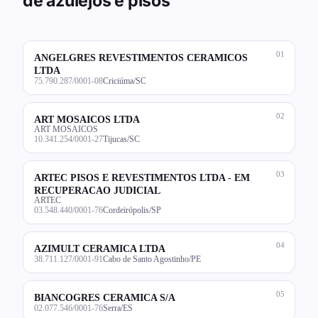
de azulejos e pisos
01
ANGELGRES REVESTIMENTOS CERAMICOS
LTDA
75.790.287/0001-08
Criciúma/SC
02
ART MOSAICOS LTDA
ART MOSAICOS
10.341.254/0001-27
Tijucas/SC
03
ARTEC PISOS E REVESTIMENTOS LTDA - EM
RECUPERACAO JUDICIAL
ARTEC
03.548.440/0001-76
Cordeirópolis/SP
04
AZIMULT CERAMICA LTDA
38.711.127/0001-91
Cabo de Santo Agostinho/PE
05
BIANCOGRES CERAMICA S/A
02.077.546/0001-76
Serra/ES