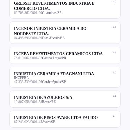
40
GRESSIT REVESTIMENTOS INDUSTRIA E
COMERCIO LTDA.
62.708.862/0001-20
Guarulhos/SP
41
INCENOR INDUSTRIA CERAMICA DO
NORDESTE LTDA.
04.496.698/0001-39
Dias d'Ávila/BA
42
INCEPA REVESTIMENTOS CERAMICOS LTDA
76.610.062/0001-87
Campo Largo/PR
43
INDUSTRIA CERAMICA FRAGNANI LTDA
INCEFRA
47.333.539/0001-26
Cordeirópolis/SP
44
INDUSTRIA DE AZULEJOS S/A
10.807.956/0001-53
Recife/PE
45
INDUSTRIA DE PISOS AVARE LTDA FALIDO
67.243.923/0001-45
Avaré/SP