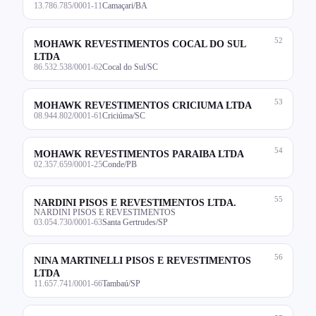
13.786.785/0001-11
Camaçari/BA
52
MOHAWK REVESTIMENTOS COCAL DO SUL
LTDA
86.532.538/0001-62
Cocal do Sul/SC
53
MOHAWK REVESTIMENTOS CRICIUMA LTDA
08.944.802/0001-61
Criciúma/SC
54
MOHAWK REVESTIMENTOS PARAIBA LTDA
02.357.659/0001-25
Conde/PB
55
NARDINI PISOS E REVESTIMENTOS LTDA.
NARDINI PISOS E REVESTIMENTOS
03.054.730/0001-63
Santa Gertrudes/SP
56
NINA MARTINELLI PISOS E REVESTIMENTOS
LTDA
11.657.741/0001-66
Tambaú/SP