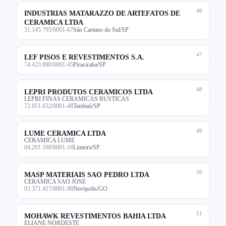
46
INDUSTRIAS MATARAZZO DE ARTEFATOS DE
CERAMICA LTDA
51.145.795/0001-67
São Caetano do Sul/SP
47
LEF PISOS E REVESTIMENTOS S.A.
74.423.880/0001-45
Piracicaba/SP
48
LEPRI PRODUTOS CERAMICOS LTDA
LEPRI FINAS CERAMICAS RUSTICAS
72.051.832/0001-48
Tambaú/SP
49
LUME CERAMICA LTDA
CERAMICA LUME
04.201.168/0001-16
Limeira/SP
50
MASP MATERIAIS SAO PEDRO LTDA
CERAMICA SAO JOSE
02.371.417/0001-96
Nerópolis/GO
51
MOHAWK REVESTIMENTOS BAHIA LTDA
ELIANE NORDESTE