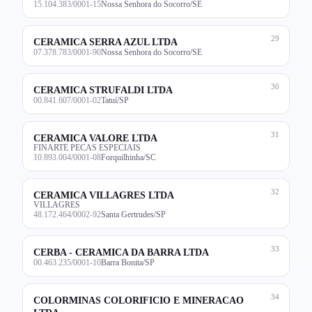
15.104.383/0001-15
Nossa Senhora do Socorro/SE
29
CERAMICA SERRA AZUL LTDA
07.378.783/0001-90
Nossa Senhora do Socorro/SE
30
CERAMICA STRUFALDI LTDA
00.841.607/0001-02
Tatuí/SP
31
CERAMICA VALORE LTDA
FINARTE PECAS ESPECIAIS
10.893.004/0001-08
Forquilhinha/SC
32
CERAMICA VILLAGRES LTDA
VILLAGRES
48.172.464/0002-92
Santa Gertrudes/SP
33
CERBA - CERAMICA DA BARRA LTDA
00.463.235/0001-10
Barra Bonita/SP
34
COLORMINAS COLORIFICIO E MINERACAO