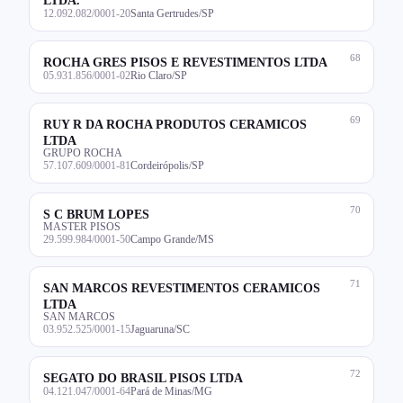
12.092.082/0001-20
Santa Gertrudes/SP
68
ROCHA GRES PISOS E REVESTIMENTOS LTDA
05.931.856/0001-02
Rio Claro/SP
69
RUY R DA ROCHA PRODUTOS CERAMICOS
LTDA
GRUPO ROCHA
57.107.609/0001-81
Cordeirópolis/SP
70
S C BRUM LOPES
MASTER PISOS
29.599.984/0001-50
Campo Grande/MS
71
SAN MARCOS REVESTIMENTOS CERAMICOS
LTDA
SAN MARCOS
03.952.525/0001-15
Jaguaruna/SC
72
SEGATO DO BRASIL PISOS LTDA
04.121.047/0001-64
Pará de Minas/MG