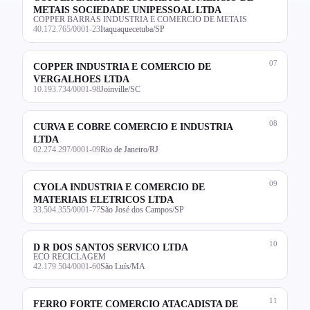
METAIS SOCIEDADE UNIPESSOAL LTDA
COPPER BARRAS INDUSTRIA E COMERCIO DE METAIS
40.172.765/0001-23
Itaquaquecetuba/SP
07
COPPER INDUSTRIA E COMERCIO DE
VERGALHOES LTDA
10.193.734/0001-98
Joinville/SC
08
CURVA E COBRE COMERCIO E INDUSTRIA
LTDA
02.274.297/0001-09
Rio de Janeiro/RJ
09
CYOLA INDUSTRIA E COMERCIO DE
MATERIAIS ELETRICOS LTDA
33.504.355/0001-77
São José dos Campos/SP
10
D R DOS SANTOS SERVICO LTDA
ECO RECICLAGEM
42.179.504/0001-60
São Luís/MA
11
FERRO FORTE COMERCIO ATACADISTA DE