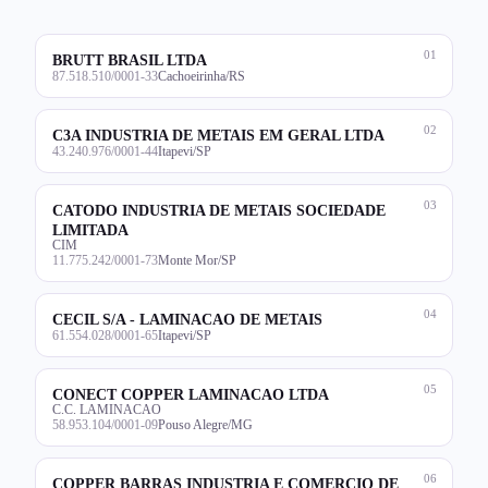
01
BRUTT BRASIL LTDA
87.518.510/0001-33
Cachoeirinha/RS
02
C3A INDUSTRIA DE METAIS EM GERAL LTDA
43.240.976/0001-44
Itapevi/SP
03
CATODO INDUSTRIA DE METAIS SOCIEDADE
LIMITADA
CIM
11.775.242/0001-73
Monte Mor/SP
04
CECIL S/A - LAMINACAO DE METAIS
61.554.028/0001-65
Itapevi/SP
05
CONECT COPPER LAMINACAO LTDA
C.C. LAMINACAO
58.953.104/0001-09
Pouso Alegre/MG
06
COPPER BARRAS INDUSTRIA E COMERCIO DE