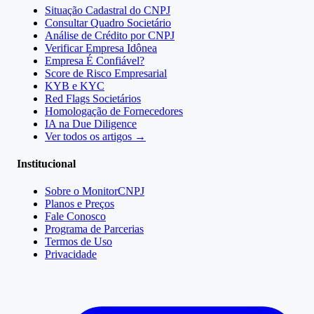
Situação Cadastral do CNPJ
Consultar Quadro Societário
Análise de Crédito por CNPJ
Verificar Empresa Idônea
Empresa É Confiável?
Score de Risco Empresarial
KYB e KYC
Red Flags Societários
Homologação de Fornecedores
IA na Due Diligence
Ver todos os artigos →
Institucional
Sobre o MonitorCNPJ
Planos e Preços
Fale Conosco
Programa de Parcerias
Termos de Uso
Privacidade