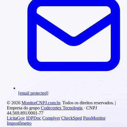
[email protected]
© 2026
MonitorCNPJ.com.br
. Todos os direitos reservados. |
Empresa do grupo
Codecortex Tecnologia
· CNPJ
44.569.891/0001-77
LicitaGov
IDPDoc
Complyer
CheckSped
PassMonitor
Impostômetro