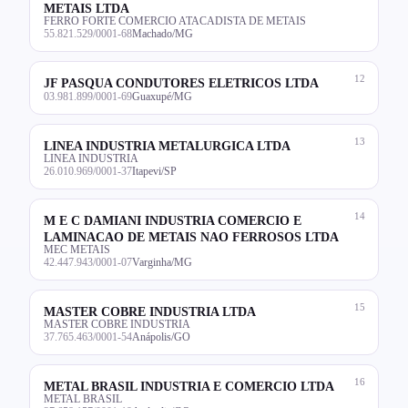
METAIS LTDA
FERRO FORTE COMERCIO ATACADISTA DE METAIS
55.821.529/0001-68
Machado/MG
12
JF PASQUA CONDUTORES ELETRICOS LTDA
03.981.899/0001-69
Guaxupé/MG
13
LINEA INDUSTRIA METALURGICA LTDA
LINEA INDUSTRIA
26.010.969/0001-37
Itapevi/SP
14
M E C DAMIANI INDUSTRIA COMERCIO E
LAMINACAO DE METAIS NAO FERROSOS LTDA
MEC METAIS
42.447.943/0001-07
Varginha/MG
15
MASTER COBRE INDUSTRIA LTDA
MASTER COBRE INDUSTRIA
37.765.463/0001-54
Anápolis/GO
16
METAL BRASIL INDUSTRIA E COMERCIO LTDA
METAL BRASIL