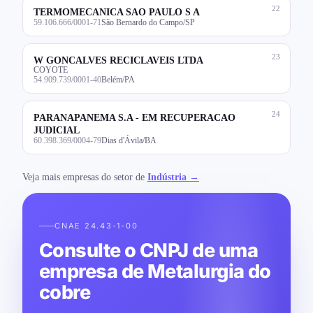
22
TERMOMECANICA SAO PAULO S A
59.106.666/0001-71
São Bernardo do Campo/SP
23
W GONCALVES RECICLAVEIS LTDA
COYOTE
54.909.739/0001-40
Belém/PA
24
PARANAPANEMA S.A - EM RECUPERACAO
JUDICIAL
60.398.369/0004-79
Dias d'Ávila/BA
Veja mais empresas do setor de
Indústria →
CNAE 24.43-1-00
Consulte o CNPJ de uma
empresa de Metalurgia do
cobre