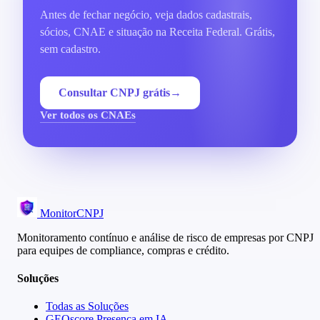
Antes de fechar negócio, veja dados cadastrais,
sócios, CNAE e situação na Receita Federal. Grátis,
sem cadastro.
Consultar CNPJ grátis
→
Ver todos os CNAEs
MonitorCNPJ
Monitoramento contínuo e análise de risco de empresas por CNPJ
para equipes de compliance, compras e crédito.
Soluções
Todas as Soluções
GEOscore Presença em IA