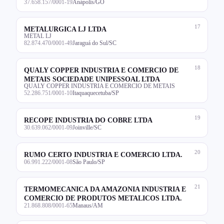
37.658.157/0001-19
Anápolis/GO
17
METALURGICA LJ LTDA
METAL LJ
82.874.470/0001-49
Jaraguá do Sul/SC
18
QUALY COPPER INDUSTRIA E COMERCIO DE
METAIS SOCIEDADE UNIPESSOAL LTDA
QUALY COPPER INDUSTRIA E COMERCIO DE METAIS
52.286.751/0001-10
Itaquaquecetuba/SP
19
RECOPE INDUSTRIA DO COBRE LTDA
30.639.062/0001-09
Joinville/SC
20
RUMO CERTO INDUSTRIA E COMERCIO LTDA.
06.991.222/0001-08
São Paulo/SP
21
TERMOMECANICA DA AMAZONIA INDUSTRIA E
COMERCIO DE PRODUTOS METALICOS LTDA.
21.868.808/0001-65
Manaus/AM