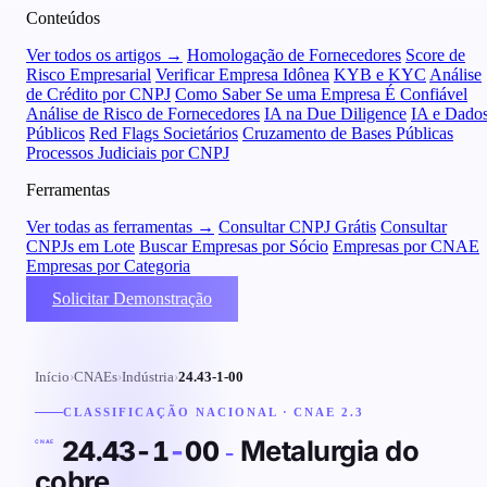
Conteúdos
Ver todos os artigos →
Homologação de Fornecedores
Score de
Risco Empresarial
Verificar Empresa Idônea
KYB e KYC
Análise
de Crédito por CNPJ
Como Saber Se uma Empresa É Confiável
Análise de Risco de Fornecedores
IA na Due Diligence
IA e Dado
Públicos
Red Flags Societários
Cruzamento de Bases Públicas
Processos Judiciais por CNPJ
Ferramentas
Ver todas as ferramentas →
Consultar CNPJ Grátis
Consultar
CNPJs em Lote
Buscar Empresas por Sócio
Empresas por CNAE
Empresas por Categoria
Solicitar Demonstração
Início
›
CNAEs
›
Indústria
›
24.43-1-00
CLASSIFICAÇÃO NACIONAL · CNAE 2.3
Metalurgia do
24.43-1
-
00
-
CNAE
cobre