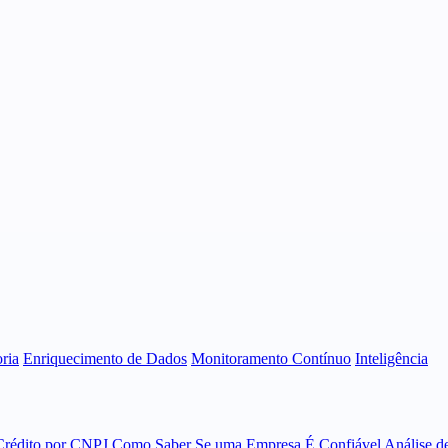
ria
Enriquecimento de Dados
Monitoramento Contínuo
Inteligência
Crédito por CNPJ
Como Saber Se uma Empresa É Confiável
Análise d