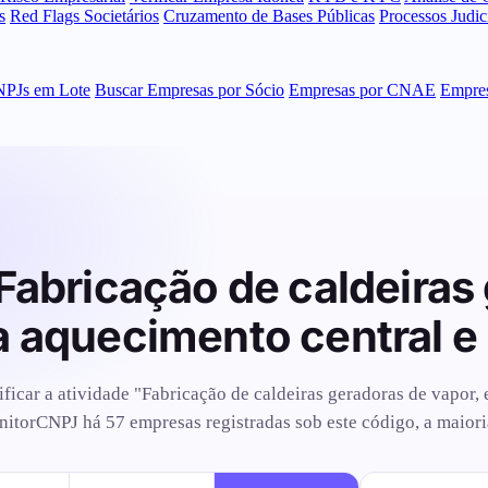
s
Red Flags Societários
Cruzamento de Bases Públicas
Processos Judi
NPJs em Lote
Buscar Empresas por Sócio
Empresas por CNAE
Empres
Fabricação de caldeiras
a aquecimento central e 
ificar a atividade "Fabricação de caldeiras geradoras de vapor,
onitorCNPJ há 57 empresas registradas sob este código, a maior