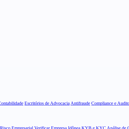
Contabilidade
Escritórios de Advocacia
Antifraude
Compliance e Audito
 Risco Empresarial
Verificar Empresa Idônea
KYB e KYC
Análise de 