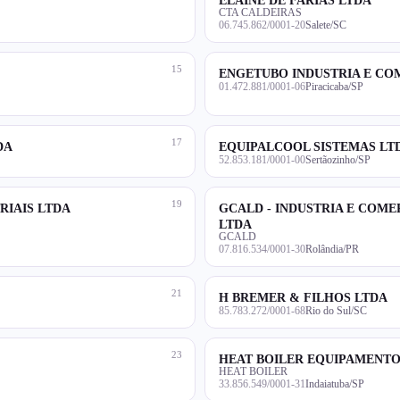
CTA CALDEIRAS
06.745.862/0001-20
Salete/SC
15
ENGETUBO INDUSTRIA E CO
01.472.881/0001-06
Piracicaba/SP
17
DA
EQUIPALCOOL SISTEMAS LT
52.853.181/0001-00
Sertãozinho/SP
19
RIAIS LTDA
GCALD - INDUSTRIA E COME
LTDA
GCALD
07.816.534/0001-30
Rolândia/PR
21
H BREMER & FILHOS LTDA
85.783.272/0001-68
Rio do Sul/SC
23
HEAT BOILER EQUIPAMENTO
HEAT BOILER
33.856.549/0001-31
Indaiatuba/SP