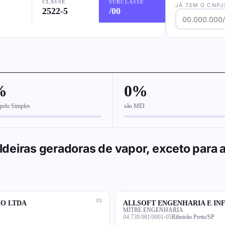
CLASSE
SUBCLASSE
JÁ TEM O CNPJ
2522-5
/00
%
0%
pelo Simples
são MEI
deiras geradoras de vapor, exceto para 
01
IO LTDA
ALLSOFT ENGENHARIA E IN
MITRE ENGENHARIA
04.739.081/0001-05
Ribeirão Preto/SP