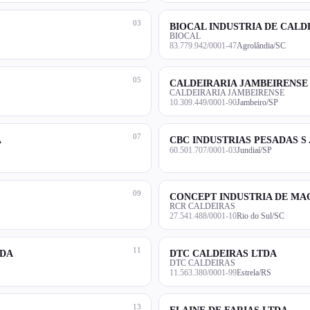
03
BIOCAL INDUSTRIA DE CALD
BIOCAL
83.779.942/0001-47
Agrolândia/SC
05
CALDEIRARIA JAMBEIRENSE 
CALDEIRARIA JAMBEIRENSE
10.309.449/0001-90
Jambeiro/SP
07
A
CBC INDUSTRIAS PESADAS S 
60.501.707/0001-03
Jundiaí/SP
09
CONCEPT INDUSTRIA DE MA
RCR CALDEIRAS
27.541.488/0001-10
Rio do Sul/SC
11
TDA
DTC CALDEIRAS LTDA
DTC CALDEIRAS
11.563.380/0001-99
Estrela/RS
13
ELAINE DE FARIAS LTDA