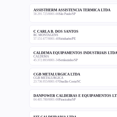
ASSISTHERM ASSISTENCIA TERMICA LTDA
58.291.725/0001-66
São Paulo/SP
C CARLA B. DOS SANTOS
RC MONTAGENS
57.151.677/0001-48
Sirinhaém/PE
CALDEMA EQUIPAMENTOS INDUSTRIAIS LTD
CALDEMA
45.372.893/0001-34
Sertãozinho/SP
CGB METALURGICA LTDA
CGB METALURGICA
23.736.955/0001-07
Otacílio Costa/SC
DANPOWER CALDEIRAS E EQUIPAMENTOS L
04.405.780/0001-00
Piracicaba/SP
EIT CALDEIRARIA LTDA