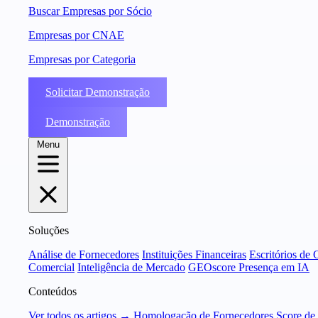
Buscar Empresas por Sócio
Empresas por CNAE
Empresas por Categoria
Solicitar Demonstração
Demonstração
Menu
Soluções
Análise de Fornecedores
Instituições Financeiras
Escritórios de 
Comercial
Inteligência de Mercado
GEOscore Presença em IA
Conteúdos
Ver todos os artigos →
Homologação de Fornecedores
Score de