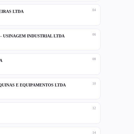
04
EIRAS LTDA
06
- USINAGEM INDUSTRIAL LTDA
08
A
10
QUINAS E EQUIPAMENTOS LTDA
12
14