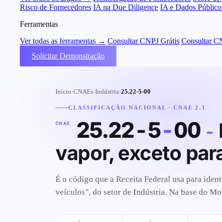
Risco de Fornecedores
IA na Due Diligence
IA e Dados Público
Ferramentas
Ver todas as ferramentas →
Consultar CNPJ Grátis
Consultar C
Solicitar Demonstração
Início
›
CNAEs
›
Indústria
›
25.22-5-00
CLASSIFICAÇÃO NACIONAL · CNAE 2.3
25.22-5
-
00
-
CNAE
vapor, exceto par
É o código que a Receita Federal usa para ident
veículos", do setor de Indústria. Na base do M