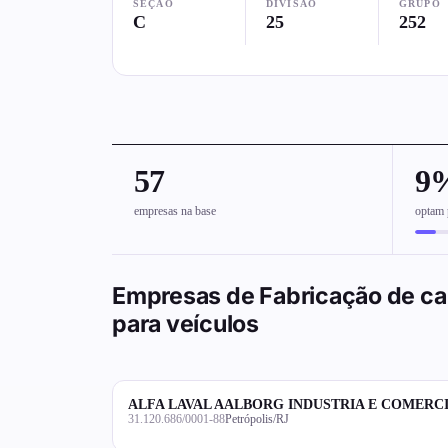
SEÇÃO
DIVISÃO
GRUPO
C
25
252
57
9
empresas na base
optam 
Empresas de Fabricação de cal
para veículos
ALFA LAVAL AALBORG INDUSTRIA E COMERC
31.120.686/0001-88
Petrópolis/RJ