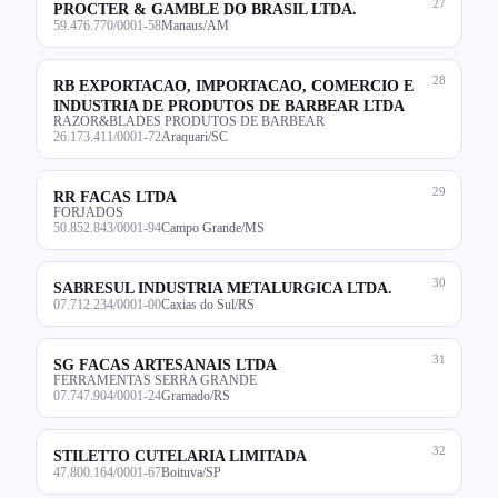
27
PROCTER & GAMBLE DO BRASIL LTDA.
59.476.770/0001-58
Manaus/AM
28
RB EXPORTACAO, IMPORTACAO, COMERCIO E
INDUSTRIA DE PRODUTOS DE BARBEAR LTDA
RAZOR&BLADES PRODUTOS DE BARBEAR
26.173.411/0001-72
Araquari/SC
29
RR FACAS LTDA
FORJADOS
50.852.843/0001-94
Campo Grande/MS
30
SABRESUL INDUSTRIA METALURGICA LTDA.
07.712.234/0001-00
Caxias do Sul/RS
31
SG FACAS ARTESANAIS LTDA
FERRAMENTAS SERRA GRANDE
07.747.904/0001-24
Gramado/RS
32
STILETTO CUTELARIA LIMITADA
47.800.164/0001-67
Boituva/SP