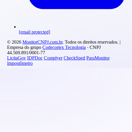
[email protected]
© 2026
MonitorCNPJ.com.br
. Todos os direitos reservados. |
Empresa do grupo
Codecortex Tecnologia
· CNPJ
44.569.891/0001-77
LicitaGov
IDPDoc
Complyer
CheckSped
PassMonitor
Impostômetro