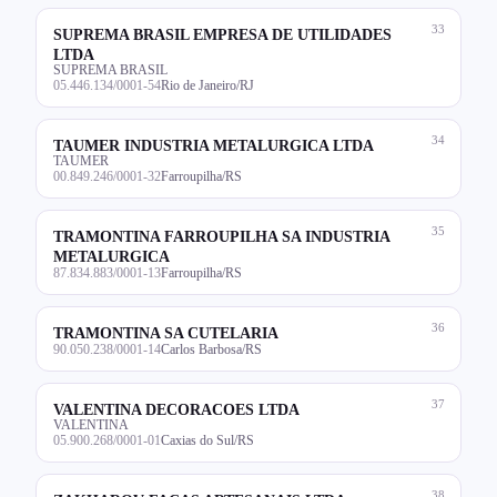
33
SUPREMA BRASIL EMPRESA DE UTILIDADES
LTDA
SUPREMA BRASIL
05.446.134/0001-54
Rio de Janeiro/RJ
34
TAUMER INDUSTRIA METALURGICA LTDA
TAUMER
00.849.246/0001-32
Farroupilha/RS
35
TRAMONTINA FARROUPILHA SA INDUSTRIA
METALURGICA
87.834.883/0001-13
Farroupilha/RS
36
TRAMONTINA SA CUTELARIA
90.050.238/0001-14
Carlos Barbosa/RS
37
VALENTINA DECORACOES LTDA
VALENTINA
05.900.268/0001-01
Caxias do Sul/RS
38