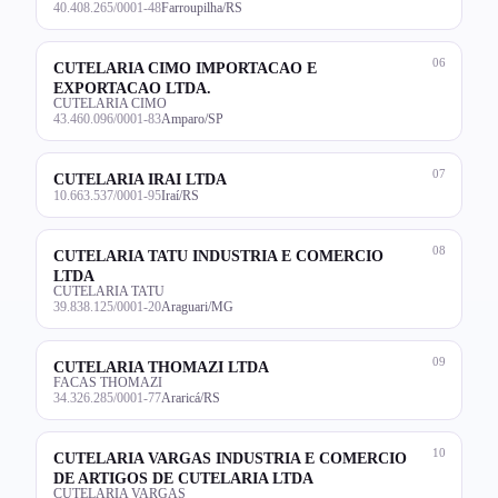
40.408.265/0001-48
Farroupilha/RS
06
CUTELARIA CIMO IMPORTACAO E
EXPORTACAO LTDA.
CUTELARIA CIMO
43.460.096/0001-83
Amparo/SP
07
CUTELARIA IRAI LTDA
10.663.537/0001-95
Iraí/RS
08
CUTELARIA TATU INDUSTRIA E COMERCIO
LTDA
CUTELARIA TATU
39.838.125/0001-20
Araguari/MG
09
CUTELARIA THOMAZI LTDA
FACAS THOMAZI
34.326.285/0001-77
Araricá/RS
10
CUTELARIA VARGAS INDUSTRIA E COMERCIO
DE ARTIGOS DE CUTELARIA LTDA
CUTELARIA VARGAS