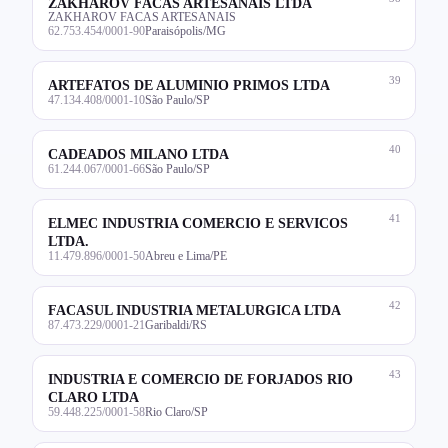
ZAKHAROV FACAS ARTESANAIS LTDA
ZAKHAROV FACAS ARTESANAIS
62.753.454/0001-90
Paraisópolis/MG
39
ARTEFATOS DE ALUMINIO PRIMOS LTDA
47.134.408/0001-10
São Paulo/SP
40
CADEADOS MILANO LTDA
61.244.067/0001-66
São Paulo/SP
41
ELMEC INDUSTRIA COMERCIO E SERVICOS
LTDA.
11.479.896/0001-50
Abreu e Lima/PE
42
FACASUL INDUSTRIA METALURGICA LTDA
87.473.229/0001-21
Garibaldi/RS
43
INDUSTRIA E COMERCIO DE FORJADOS RIO
CLARO LTDA
59.448.225/0001-58
Rio Claro/SP