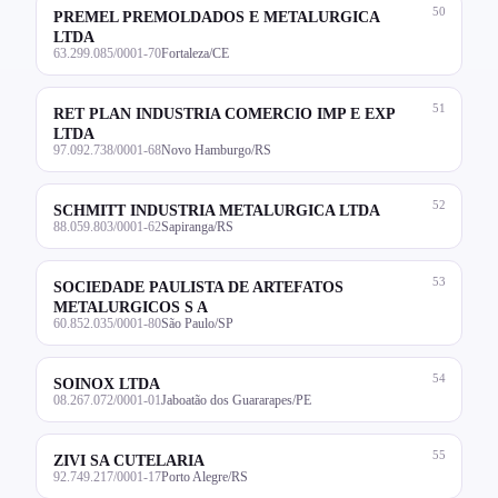
50
PREMEL PREMOLDADOS E METALURGICA
LTDA
63.299.085/0001-70
Fortaleza/CE
51
RET PLAN INDUSTRIA COMERCIO IMP E EXP
LTDA
97.092.738/0001-68
Novo Hamburgo/RS
52
SCHMITT INDUSTRIA METALURGICA LTDA
88.059.803/0001-62
Sapiranga/RS
53
SOCIEDADE PAULISTA DE ARTEFATOS
METALURGICOS S A
60.852.035/0001-80
São Paulo/SP
54
SOINOX LTDA
08.267.072/0001-01
Jaboatão dos Guararapes/PE
55
ZIVI SA CUTELARIA
92.749.217/0001-17
Porto Alegre/RS