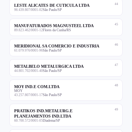
44
LESTE ALICATES DE CUTICULA LTDA
96.439.807/0001-02
São Paulo/SP
45
MANUFATURADOS MAGNUSTEEL LTDA
89.823.462/0001-12
Flores da Cunha/RS
46
MERIDIONAL SA COMERCIO E INDUSTRIA
61.079.976/0001-96
São Paulo/SP
47
METALBELO METALURGICA LTDA
44.801.702/0001-40
São Paulo/SP
48
MOY IND.E COM.LTDA
MOY
43.257.807/0001-17
São Paulo/SP
49
PRATIKOS IND.METALURG.E
PLANEJAMENTOS IND.LTDA
60.700.572/0001-05
Diadema/SP