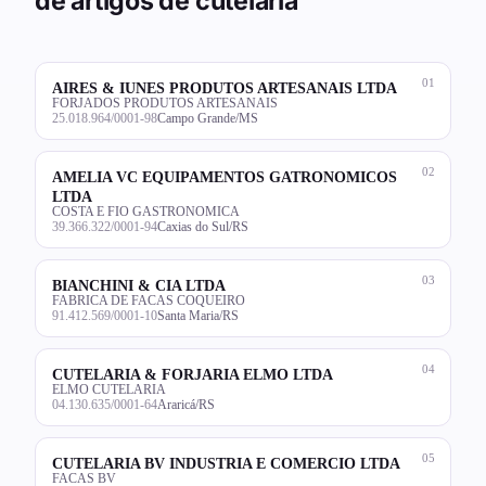
de artigos de cutelaria
01
AIRES & IUNES PRODUTOS ARTESANAIS LTDA
FORJADOS PRODUTOS ARTESANAIS
25.018.964/0001-98
Campo Grande/MS
02
AMELIA VC EQUIPAMENTOS GATRONOMICOS
LTDA
COSTA E FIO GASTRONOMICA
39.366.322/0001-94
Caxias do Sul/RS
03
BIANCHINI & CIA LTDA
FABRICA DE FACAS COQUEIRO
91.412.569/0001-10
Santa Maria/RS
04
CUTELARIA & FORJARIA ELMO LTDA
ELMO CUTELARIA
04.130.635/0001-64
Araricá/RS
05
CUTELARIA BV INDUSTRIA E COMERCIO LTDA
FACAS BV