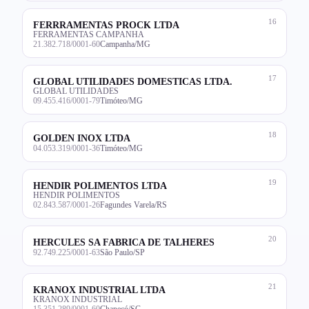
16
FERRRAMENTAS PROCK LTDA
FERRAMENTAS CAMPANHA
21.382.718/0001-60
Campanha/MG
17
GLOBAL UTILIDADES DOMESTICAS LTDA.
GLOBAL UTILIDADES
09.455.416/0001-79
Timóteo/MG
18
GOLDEN INOX LTDA
04.053.319/0001-36
Timóteo/MG
19
HENDIR POLIMENTOS LTDA
HENDIR POLIMENTOS
02.843.587/0001-26
Fagundes Varela/RS
20
HERCULES SA FABRICA DE TALHERES
92.749.225/0001-63
São Paulo/SP
21
KRANOX INDUSTRIAL LTDA
KRANOX INDUSTRIAL
15.351.289/0001-60
Chapecó/SC