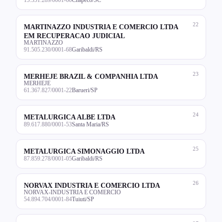
22
MARTINAZZO INDUSTRIA E COMERCIO LTDA
EM RECUPERACAO JUDICIAL
MARTINAZZO
91.505.230/0001-68
Garibaldi/RS
23
MERHEJE BRAZIL & COMPANHIA LTDA
MERHEJE
61.367.827/0001-22
Barueri/SP
24
METALURGICA ALBE LTDA
89.617.880/0001-53
Santa Maria/RS
25
METALURGICA SIMONAGGIO LTDA
87.859.278/0001-05
Garibaldi/RS
26
NORVAX INDUSTRIA E COMERCIO LTDA
NORVAX-INDUSTRIA E COMERCIO
54.894.704/0001-84
Tuiuti/SP