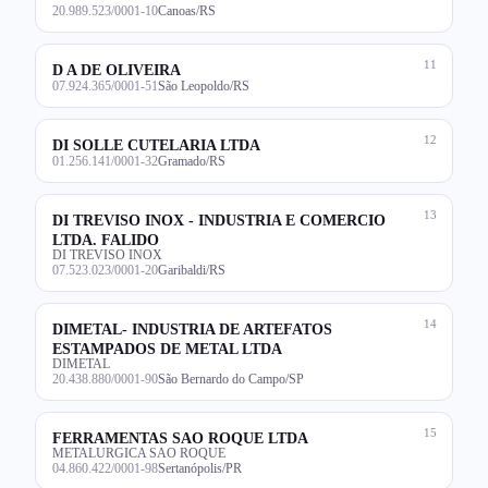
20.989.523/0001-10
Canoas/RS
11
D A DE OLIVEIRA
07.924.365/0001-51
São Leopoldo/RS
12
DI SOLLE CUTELARIA LTDA
01.256.141/0001-32
Gramado/RS
13
DI TREVISO INOX - INDUSTRIA E COMERCIO
LTDA. FALIDO
DI TREVISO INOX
07.523.023/0001-20
Garibaldi/RS
14
DIMETAL- INDUSTRIA DE ARTEFATOS
ESTAMPADOS DE METAL LTDA
DIMETAL
20.438.880/0001-90
São Bernardo do Campo/SP
15
FERRAMENTAS SAO ROQUE LTDA
METALURGICA SAO ROQUE
04.860.422/0001-98
Sertanópolis/PR