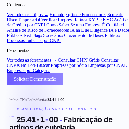
Conteúdos
Ver todos os artigos →
Homologação de Fornecedores
Score de
Risco Empresarial
Verificar Empresa Idônea
KYB e KYC
Análise
de Crédito por CNPJ
Como Saber Se uma Empresa É Confiável
Análise de Risco de Fornecedores
IA na Due Diligence
IA e Dado
Públicos
Red Flags Societários
Cruzamento de Bases Públicas
Processos Judiciais por CNPJ
Ferramentas
Ver todas as ferramentas →
Consultar CNPJ Grátis
Consultar
CNPJs em Lote
Buscar Empresas por Sócio
Empresas por CNAE
Empresas por Categoria
Solicitar Demonstração
Início
›
CNAEs
›
Indústria
›
25.41-1-00
CLASSIFICAÇÃO NACIONAL · CNAE 2.3
Fabricação de
25.41-1
-
00
-
CNAE
artigos de cutelaria