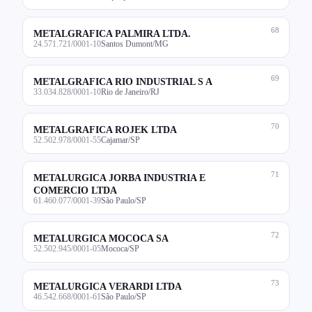
68
METALGRAFICA PALMIRA LTDA.
24.571.721/0001-10
Santos Dumont/MG
69
METALGRAFICA RIO INDUSTRIAL S A
33.034.828/0001-10
Rio de Janeiro/RJ
70
METALGRAFICA ROJEK LTDA
52.502.978/0001-55
Cajamar/SP
71
METALURGICA JORBA INDUSTRIA E
COMERCIO LTDA
61.460.077/0001-39
São Paulo/SP
72
METALURGICA MOCOCA SA
52.502.945/0001-05
Mococa/SP
73
METALURGICA VERARDI LTDA
46.542.668/0001-61
São Paulo/SP