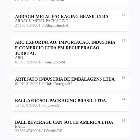
11
ARDAGH METAL PACKAGING BRASIL LTDA
ARDAGH METAL PACKAGING
24.168.115/0001-58
Alagoinhas/BA
12
ARO EXPORTACAO, IMPORTACAO, INDUSTRIA
E COMERCIO LTDA EM RECUPERACAO
JUDICIAL
ARO
61.075.552/0001-53
Guarulhos/SP
13
ARTEJATO INDUSTRIA DE EMBALAGENS LTDA
01.010.812/0001-80
Dois Córregos/SP
14
BALL AEROSOL PACKAGING BRASIL LTDA.
15.420.075/0001-07
Itupeva/SP
15
BALL BEVERAGE CAN SOUTH AMERICA LTDA
BALL
29.506.474/0001-91
Viamão/RS