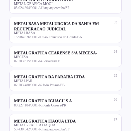
METAL GRAFICA MOGI
05.024.394/0001-31
Itaquaquecetuba/SP
63
METALBASA METALURGICA DA BAHIA EM
RECUPERACAO JUDICIAL
METALBASA
15.984.826/0001-00
São Francisco do Conde/BA
64
METALGRAFICA CEARENSE S/A MECESA-
MECESA
07.203.615/0001-64
Fortaleza/CE
65
METALGRAFICA DA PARAIBA LTDA
METALPAR
02.703.480/0001-82
João Pessoa/PB
66
METALGRAFICA IGUACU S A
80.227.184/0001-66
Ponta Grossa/PR
67
METALGRAFICA ITAQUA LTDA
METALGRAFICA ITAQUA
53.430.542/0001-60
Itaquaquecetuba/SP