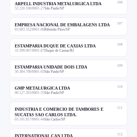
106
ARPELL INDUSTRIA METALURGICA LTDA
52.220.100/0001-27
São Paulo/SP
107
EMPRESA NACIONAL DE EMBALAGENS LTDA
03.683.332/0001-06
Ribeirão Pires/SP
108
ESTAMPARIA DUQUE DE CAXIAS LTDA
33.399.007/0001-87
Duque de Caxias/RJ
109
ESTAMPARIA UNIDADE DOIS LTDA
50.384.700/0001-03
São Paulo/SP
110
GMP METALURGICA LTDA
00.127.265/0001-55
São Paulo/SP
111
INDUSTRIA E COMERCIO DE TAMBORES E
SUCATAS SAO CARLOS LTDA.
03.101.817/0001-44
São Carlos/SP
112
INTERNATIONAL CAN LTDA