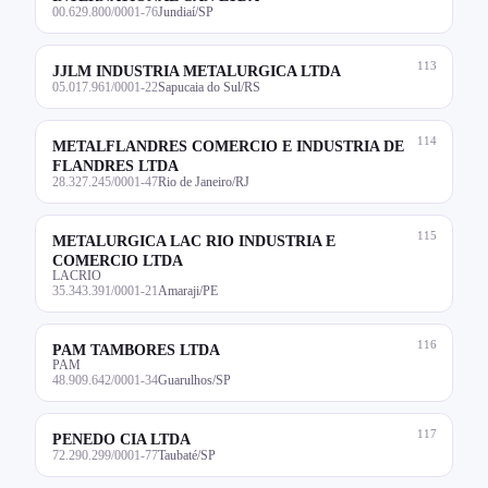
00.629.800/0001-76
Jundiaí/SP
113
JJLM INDUSTRIA METALURGICA LTDA
05.017.961/0001-22
Sapucaia do Sul/RS
114
METALFLANDRES COMERCIO E INDUSTRIA DE
FLANDRES LTDA
28.327.245/0001-47
Rio de Janeiro/RJ
115
METALURGICA LAC RIO INDUSTRIA E
COMERCIO LTDA
LACRIO
35.343.391/0001-21
Amaraji/PE
116
PAM TAMBORES LTDA
PAM
48.909.642/0001-34
Guarulhos/SP
117
PENEDO CIA LTDA
72.290.299/0001-77
Taubaté/SP