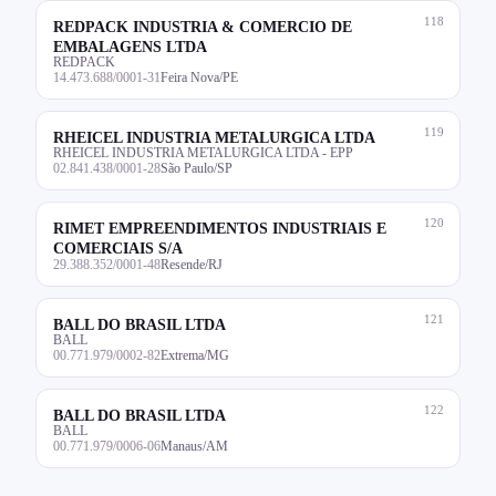
118
REDPACK INDUSTRIA & COMERCIO DE
EMBALAGENS LTDA
REDPACK
14.473.688/0001-31
Feira Nova/PE
119
RHEICEL INDUSTRIA METALURGICA LTDA
RHEICEL INDUSTRIA METALURGICA LTDA - EPP
02.841.438/0001-28
São Paulo/SP
120
RIMET EMPREENDIMENTOS INDUSTRIAIS E
COMERCIAIS S/A
29.388.352/0001-48
Resende/RJ
121
BALL DO BRASIL LTDA
BALL
00.771.979/0002-82
Extrema/MG
122
BALL DO BRASIL LTDA
BALL
00.771.979/0006-06
Manaus/AM