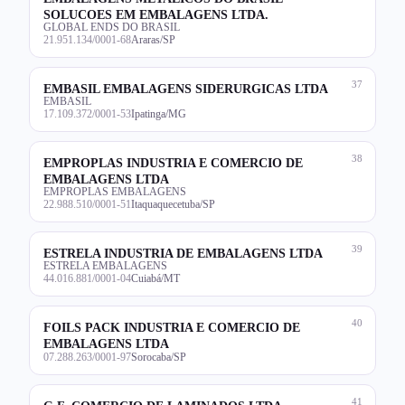
SOLUCOES EM EMBALAGENS LTDA.
GLOBAL ENDS DO BRASIL
21.951.134/0001-68
Araras/SP
37
EMBASIL EMBALAGENS SIDERURGICAS LTDA
EMBASIL
17.109.372/0001-53
Ipatinga/MG
38
EMPROPLAS INDUSTRIA E COMERCIO DE
EMBALAGENS LTDA
EMPROPLAS EMBALAGENS
22.988.510/0001-51
Itaquaquecetuba/SP
39
ESTRELA INDUSTRIA DE EMBALAGENS LTDA
ESTRELA EMBALAGENS
44.016.881/0001-04
Cuiabá/MT
40
FOILS PACK INDUSTRIA E COMERCIO DE
EMBALAGENS LTDA
07.288.263/0001-97
Sorocaba/SP
41