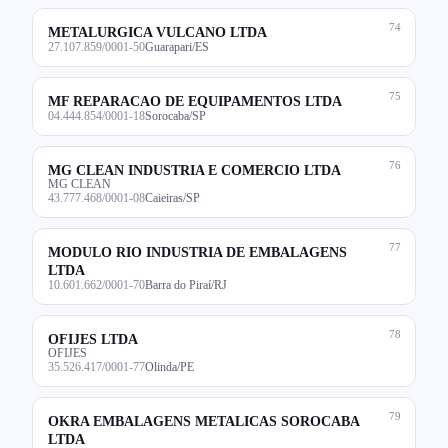
74
METALURGICA VULCANO LTDA
27.107.859/0001-50
Guarapari/ES
75
MF REPARACAO DE EQUIPAMENTOS LTDA
04.444.854/0001-18
Sorocaba/SP
76
MG CLEAN INDUSTRIA E COMERCIO LTDA
MG CLEAN
43.777.468/0001-08
Caieiras/SP
77
MODULO RIO INDUSTRIA DE EMBALAGENS
LTDA
10.601.662/0001-70
Barra do Piraí/RJ
78
OFIJES LTDA
OFIJES
35.526.417/0001-77
Olinda/PE
79
OKRA EMBALAGENS METALICAS SOROCABA
LTDA