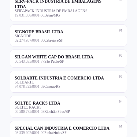
SERV-PACK INDUSTRIA DE EMBALAGENS
LTDA
SERV-PACK INDUSTRIA DE EMBALAGENS
19.031.036/0001-60
Betim/MG
91
SIGNODE BRASIL LTDA.
SIGNODE
02.274.937/0001-80
Cabreúva/SP
92
SILGAN WHITE CAP DO BRASIL LTDA.
00.543.035/0001-77
São Paulo/SP
93
SOLDARTE INDUSTRIA E COMERCIO LTDA
SOLDARTE
94.078.722/0001-02
Canoas/RS
94
SOLTEC RACKS LTDA
SOLTEC RACKS
09.580.775/0001-58
Ribeirão Pires/SP
95
SPECIAL CAN INDUSTRIA E COMERCIO LTDA
03.539.602/0001-00
Pinhalzinho/SP