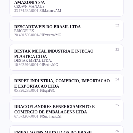
AMAZONIA S/A
CROWN MANAUS
33.174.335/0001-85
Manaus/AM
32
DESCARTAVEIS DO BRASIL LTDA
BRICOFLEX
20.480.500/0001-85
Extrema/MG
33
DESTAK METAL INDUSTRIA E INJECAO
PLASTICA LTDA
DESTAK METAL LTDA.
10.862.916/0001-04
Betim/MG
34
DISPET INDUSTRIA, COMERCIO, IMPORTACAO
E EXPORTACAO LTDA
05.826.289/0001-16
Itajaí/SC
35
DRACOFLANDRES BENEFICIAMENTO E
COMERCIO DE EMBALAGENS LTDA
67.573.907/0001-10
São Paulo/SP
36
EMBALAGENS METALICOS DO BRASIL