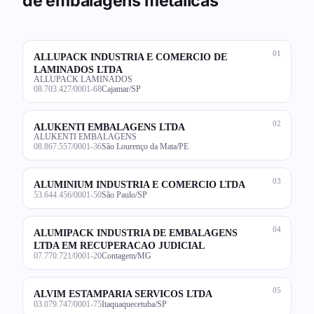
de embalagens metálicas
01
ALLUPACK INDUSTRIA E COMERCIO DE
LAMINADOS LTDA
ALLUPACK LAMINADOS
08.703.427/0001-68
Cajamar/SP
02
ALUKENTI EMBALAGENS LTDA
ALUKENTI EMBALAGENS
08.867.557/0001-36
São Lourenço da Mata/PE
03
ALUMINIUM INDUSTRIA E COMERCIO LTDA
53.644.456/0001-50
São Paulo/SP
04
ALUMIPACK INDUSTRIA DE EMBALAGENS
LTDA EM RECUPERACAO JUDICIAL
07.770.721/0001-20
Contagem/MG
05
ALVIM ESTAMPARIA SERVICOS LTDA
03.079.747/0001-75
Itaquaquecetuba/SP