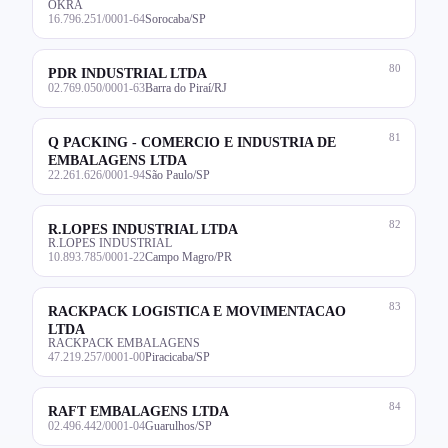
OKRA
16.796.251/0001-64
Sorocaba/SP
80
PDR INDUSTRIAL LTDA
02.769.050/0001-63
Barra do Piraí/RJ
81
Q PACKING - COMERCIO E INDUSTRIA DE
EMBALAGENS LTDA
22.261.626/0001-94
São Paulo/SP
82
R.LOPES INDUSTRIAL LTDA
R.LOPES INDUSTRIAL
10.893.785/0001-22
Campo Magro/PR
83
RACKPACK LOGISTICA E MOVIMENTACAO
LTDA
RACKPACK EMBALAGENS
47.219.257/0001-00
Piracicaba/SP
84
RAFT EMBALAGENS LTDA
02.496.442/0001-04
Guarulhos/SP