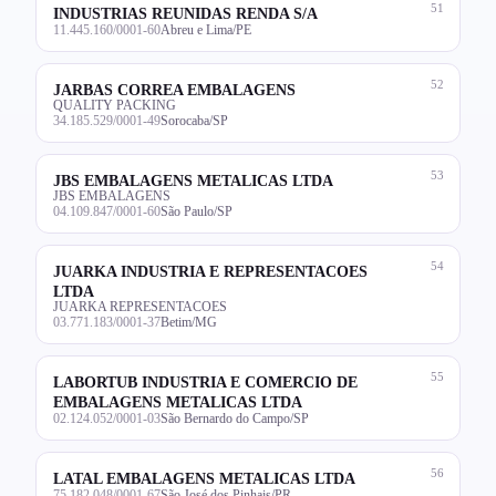
51
INDUSTRIAS REUNIDAS RENDA S/A
11.445.160/0001-60
Abreu e Lima/PE
52
JARBAS CORREA EMBALAGENS
QUALITY PACKING
34.185.529/0001-49
Sorocaba/SP
53
JBS EMBALAGENS METALICAS LTDA
JBS EMBALAGENS
04.109.847/0001-60
São Paulo/SP
54
JUARKA INDUSTRIA E REPRESENTACOES
LTDA
JUARKA REPRESENTACOES
03.771.183/0001-37
Betim/MG
55
LABORTUB INDUSTRIA E COMERCIO DE
EMBALAGENS METALICAS LTDA
02.124.052/0001-03
São Bernardo do Campo/SP
56
LATAL EMBALAGENS METALICAS LTDA
75.182.048/0001-67
São José dos Pinhais/PR