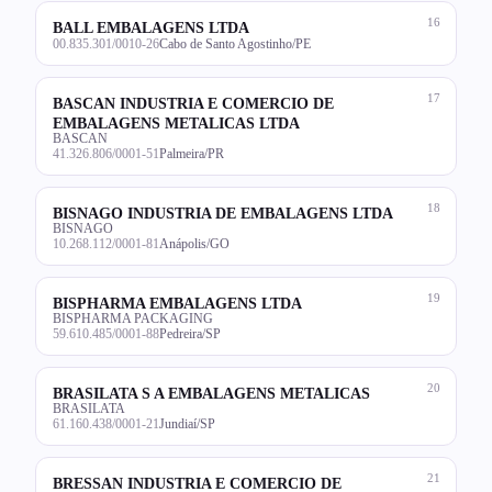
16
BALL EMBALAGENS LTDA
00.835.301/0010-26
Cabo de Santo Agostinho/PE
17
BASCAN INDUSTRIA E COMERCIO DE
EMBALAGENS METALICAS LTDA
BASCAN
41.326.806/0001-51
Palmeira/PR
18
BISNAGO INDUSTRIA DE EMBALAGENS LTDA
BISNAGO
10.268.112/0001-81
Anápolis/GO
19
BISPHARMA EMBALAGENS LTDA
BISPHARMA PACKAGING
59.610.485/0001-88
Pedreira/SP
20
BRASILATA S A EMBALAGENS METALICAS
BRASILATA
61.160.438/0001-21
Jundiaí/SP
21
BRESSAN INDUSTRIA E COMERCIO DE