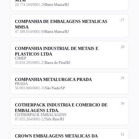
10.774.164/0001-20
Barra Mansa/RJ
27
COMPANHIA DE EMBALAGENS METALICAS
MMSA
47.189.014/0001-69
Barra Mansa/RJ
28
COMPANHIA INDUSTRIAL DE METAIS E
PLASTICOS LTDA
CIMEP
33.810.293/0001-21
Barra do Piraí/RJ
29
COMPANHIA METALURGICA PRADA
PRADA
56.993.900/0001-31
São Paulo/SP
30
COTHERPACK INDUSTRIA E COMERCIO DE
EMBALAGENS LTDA.
COTHERPACK EMBALAGENS
07.655.264/0001-22
Três Rios/RJ
31
CROWN EMBALAGENS METALICAS DA