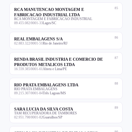
85
RCA MANUTENCAO MONTAGEM E
FABRICACAO INDUSTRIAL LTDA
RCA MONTAGEM E FABRICACAO INDUSTRIAL
09.455.082/0001-33
Lages/SC
86
REAL EMBALAGENS S/A
02.883.322/0001-51
Rio de Janeiro/RJ
87
RENDA BRASIL INDUSTRIA E COMERCIO DE
PRODUTOS METALICOS LTDA
16.559.385/0001-61
Abreu e Lima/PE
88
RIO PRATA EMBALAGENS LTDA
RIO PRATA EMBALAGENS
09.215.307/0001-84
Três Lagoas/MS
89
SARA LUCIA DA SILVA COSTA
TAM RECUPERADORA DE TAMBORES
02.951.798/0001-82
Guarulhos/SP
90