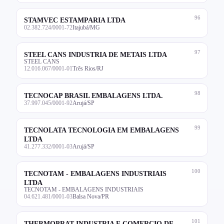
96
STAMVEC ESTAMPARIA LTDA
02.382.724/0001-72
Itajubá/MG
97
STEEL CANS INDUSTRIA DE METAIS LTDA
STEEL CANS
12.016.067/0001-01
Três Rios/RJ
98
TECNOCAP BRASIL EMBALAGENS LTDA.
37.997.045/0001-92
Arujá/SP
99
TECNOLATA TECNOLOGIA EM EMBALAGENS
LTDA
41.277.332/0001-03
Arujá/SP
100
TECNOTAM - EMBALAGENS INDUSTRIAIS
LTDA
TECNOTAM - EMBALAGENS INDUSTRIAIS
04.621.481/0001-03
Balsa Nova/PR
101
THERMOPRAT INDUSTRIA E COMERCIO DE