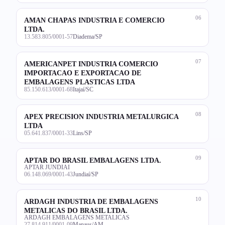
06
AMAN CHAPAS INDUSTRIA E COMERCIO
LTDA.
13.583.805/0001-57
Diadema/SP
07
AMERICANPET INDUSTRIA COMERCIO
IMPORTACAO E EXPORTACAO DE
EMBALAGENS PLASTICAS LTDA
85.150.613/0001-68
Itajaí/SC
08
APEX PRECISION INDUSTRIA METALURGICA
LTDA
05.641.837/0001-33
Lins/SP
09
APTAR DO BRASIL EMBALAGENS LTDA.
APTAR JUNDIAI
06.148.069/0001-43
Jundiaí/SP
10
ARDAGH INDUSTRIA DE EMBALAGENS
METALICAS DO BRASIL LTDA.
ARDAGH EMBALAGENS METALICAS
27.814.911/0001-09
Manaus/AM