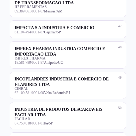
DE TRANSFORMACAO LTDA
H7 FERRAMENTAS
09.389.061/0001-67
Manaus/AM
47
IMPACTA S A INDUSTRIA E COMERCIO
61.194.494/0001-87
Cajamar/SP
48
IMPREX PHARMA INDUSTRIA COMERCIO E
IMPORTACAO LTDA
IMPREX PHARMA
18.581.789/0001-87
Anápolis/GO
49
INCOFLANDRES INDUSTRIA E COMERCIO DE
FLANDRES LTDA
CINBAL
62.100.581/0001-90
Volta Redonda/RJ
50
INDUSTRIA DE PRODUTOS DESCARTAVEIS
FACILAR LTDA.
FACILAR
67.750.018/0001-81
Itu/SP