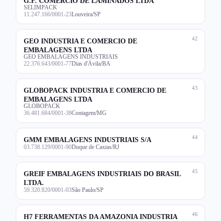
G.F. COMERCIO DE LAMINADOS LTDA
SELIMPACK
11.247.166/0001-23
Louveira/SP
42
GEO INDUSTRIA E COMERCIO DE
EMBALAGENS LTDA
GEO EMBALAGENS INDUSTRIAIS
22.376.643/0001-77
Dias d'Ávila/BA
43
GLOBOPACK INDUSTRIA E COMERCIO DE
EMBALAGENS LTDA
GLOBOPACK
36.481.684/0001-38
Contagem/MG
44
GMM EMBALAGENS INDUSTRIAIS S/A
03.738.129/0001-90
Duque de Caxias/RJ
45
GREIF EMBALAGENS INDUSTRIAIS DO BRASIL
LTDA.
59.320.820/0001-03
São Paulo/SP
46
H7 FERRAMENTAS DA AMAZONIA INDUSTRIA