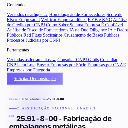
Conteúdos
Ver todos os artigos →
Homologação de Fornecedores
Score de
Risco Empresarial
Verificar Empresa Idônea
KYB e KYC
Análise
de Crédito por CNPJ
Como Saber Se uma Empresa É Confiável
Análise de Risco de Fornecedores
IA na Due Diligence
IA e Dado
Públicos
Red Flags Societários
Cruzamento de Bases Públicas
Processos Judiciais por CNPJ
Ferramentas
Ver todas as ferramentas →
Consultar CNPJ Grátis
Consultar
CNPJs em Lote
Buscar Empresas por Sócio
Empresas por CNAE
Empresas por Categoria
Solicitar Demonstração
Início
›
CNAEs
›
Indústria
›
25.91-8-00
CLASSIFICAÇÃO NACIONAL · CNAE 2.3
Fabricação de
25.91-8
-
00
-
CNAE
embalagens metálicas