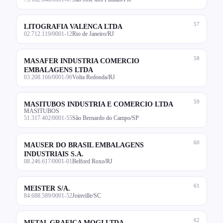
57
LITOGRAFIA VALENCA LTDA
02.712.119/0001-12
Rio de Janeiro/RJ
58
MASAFER INDUSTRIA COMERCIO
EMBALAGENS LTDA
03.208.166/0001-96
Volta Redonda/RJ
59
MASITUBOS INDUSTRIA E COMERCIO LTDA
MASITUBOS
51.317.402/0001-55
São Bernardo do Campo/SP
60
MAUSER DO BRASIL EMBALAGENS
INDUSTRIAIS S.A.
08.246.617/0001-01
Belford Roxo/RJ
61
MEISTER S/A.
84.688.589/0001-52
Joinville/SC
62
METAL GRAFICA MOGI LTDA