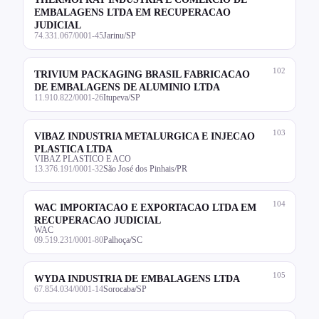
EMBALAGENS LTDA EM RECUPERACAO
JUDICIAL
74.331.067/0001-45
Jarinu/SP
102
TRIVIUM PACKAGING BRASIL FABRICACAO
DE EMBALAGENS DE ALUMINIO LTDA
11.910.822/0001-26
Itupeva/SP
103
VIBAZ INDUSTRIA METALURGICA E INJECAO
PLASTICA LTDA
VIBAZ PLASTICO E ACO
13.376.191/0001-32
São José dos Pinhais/PR
104
WAC IMPORTACAO E EXPORTACAO LTDA EM
RECUPERACAO JUDICIAL
WAC
09.519.231/0001-80
Palhoça/SC
105
WYDA INDUSTRIA DE EMBALAGENS LTDA
67.854.034/0001-14
Sorocaba/SP