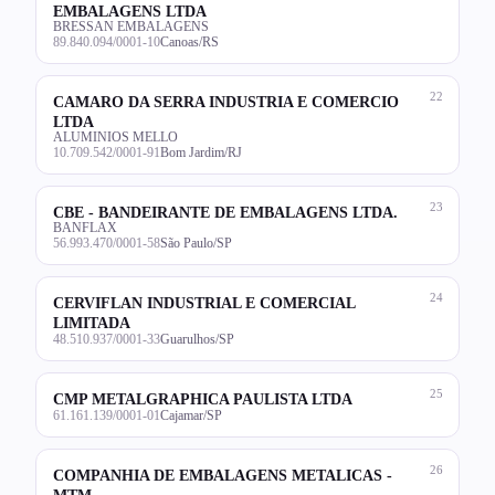
EMBALAGENS LTDA
BRESSAN EMBALAGENS
89.840.094/0001-10
Canoas/RS
22
CAMARO DA SERRA INDUSTRIA E COMERCIO
LTDA
ALUMINIOS MELLO
10.709.542/0001-91
Bom Jardim/RJ
23
CBE - BANDEIRANTE DE EMBALAGENS LTDA.
BANFLAX
56.993.470/0001-58
São Paulo/SP
24
CERVIFLAN INDUSTRIAL E COMERCIAL
LIMITADA
48.510.937/0001-33
Guarulhos/SP
25
CMP METALGRAPHICA PAULISTA LTDA
61.161.139/0001-01
Cajamar/SP
26
COMPANHIA DE EMBALAGENS METALICAS -
MTM