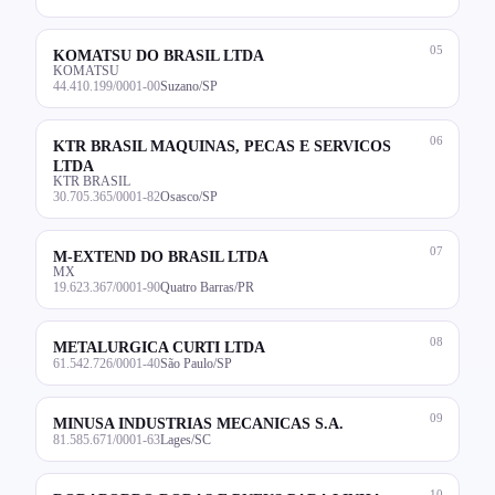
05
KOMATSU DO BRASIL LTDA
KOMATSU
44.410.199/0001-00
Suzano/SP
06
KTR BRASIL MAQUINAS, PECAS E SERVICOS
LTDA
KTR BRASIL
30.705.365/0001-82
Osasco/SP
07
M-EXTEND DO BRASIL LTDA
MX
19.623.367/0001-90
Quatro Barras/PR
08
METALURGICA CURTI LTDA
61.542.726/0001-40
São Paulo/SP
09
MINUSA INDUSTRIAS MECANICAS S.A.
81.585.671/0001-63
Lages/SC
10