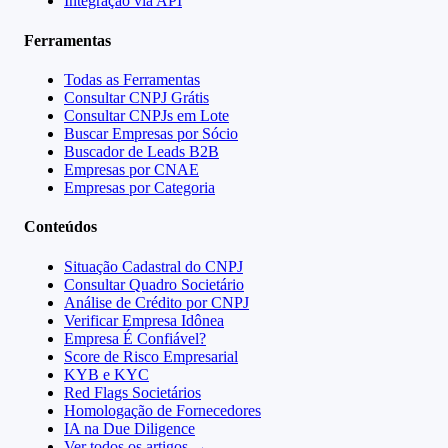
Integração via API
Ferramentas
Todas as Ferramentas
Consultar CNPJ Grátis
Consultar CNPJs em Lote
Buscar Empresas por Sócio
Buscador de Leads B2B
Empresas por CNAE
Empresas por Categoria
Conteúdos
Situação Cadastral do CNPJ
Consultar Quadro Societário
Análise de Crédito por CNPJ
Verificar Empresa Idônea
Empresa É Confiável?
Score de Risco Empresarial
KYB e KYC
Red Flags Societários
Homologação de Fornecedores
IA na Due Diligence
Ver todos os artigos →