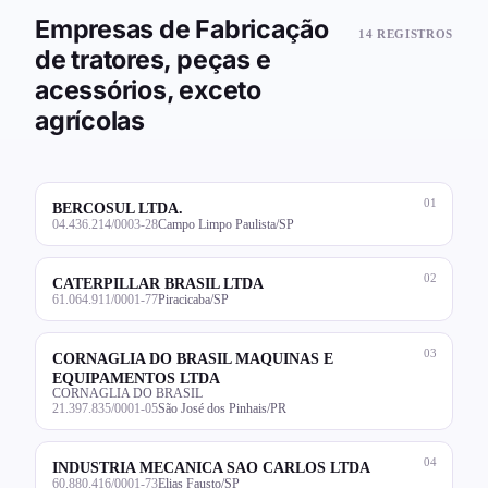
Empresas de Fabricação
14 REGISTROS
de tratores, peças e
acessórios, exceto
agrícolas
01
BERCOSUL LTDA.
04.436.214/0003-28
Campo Limpo Paulista/SP
02
CATERPILLAR BRASIL LTDA
61.064.911/0001-77
Piracicaba/SP
03
CORNAGLIA DO BRASIL MAQUINAS E
EQUIPAMENTOS LTDA
CORNAGLIA DO BRASIL
21.397.835/0001-05
São José dos Pinhais/PR
04
INDUSTRIA MECANICA SAO CARLOS LTDA
60.880.416/0001-73
Elias Fausto/SP