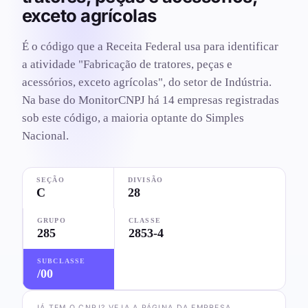
exceto agrícolas
É o código que a Receita Federal usa para identificar
a atividade "Fabricação de tratores, peças e
acessórios, exceto agrícolas", do setor de Indústria.
Na base do MonitorCNPJ há 14 empresas registradas
sob este código, a maioria optante do Simples
Nacional.
SEÇÃO
DIVISÃO
C
28
GRUPO
CLASSE
285
2853-4
SUBCLASSE
/00
JÁ TEM O CNPJ? VEJA A PÁGINA DA EMPRESA