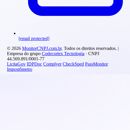
[email protected]
© 2026
MonitorCNPJ.com.br
. Todos os direitos reservados. |
Empresa do grupo
Codecortex Tecnologia
· CNPJ
44.569.891/0001-77
LicitaGov
IDPDoc
Complyer
CheckSped
PassMonitor
Impostômetro