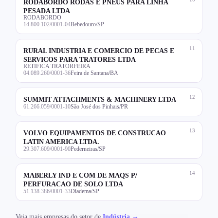
RODABORDO RODAS E PNEUS PARA LINHA
PESADA LTDA
RODABORDO
14.800.102/0001-04
Bebedouro/SP
11
RURAL INDUSTRIA E COMERCIO DE PECAS E
SERVICOS PARA TRATORES LTDA
RETIFICA TRATORFEIRA
04.089.260/0001-36
Feira de Santana/BA
12
SUMMIT ATTACHMENTS & MACHINERY LTDA
61.266.059/0001-10
São José dos Pinhais/PR
13
VOLVO EQUIPAMENTOS DE CONSTRUCAO
LATIN AMERICA LTDA.
29.307.609/0001-90
Pederneiras/SP
14
MABERLY IND E COM DE MAQS P/
PERFURACAO DE SOLO LTDA
51.138.386/0001-33
Diadema/SP
Veja mais empresas do setor de
Indústria →