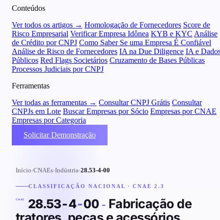
Conteúdos
Ver todos os artigos →
Homologação de Fornecedores
Score de
Risco Empresarial
Verificar Empresa Idônea
KYB e KYC
Análise
de Crédito por CNPJ
Como Saber Se uma Empresa É Confiável
Análise de Risco de Fornecedores
IA na Due Diligence
IA e Dado
Públicos
Red Flags Societários
Cruzamento de Bases Públicas
Processos Judiciais por CNPJ
Ferramentas
Ver todas as ferramentas →
Consultar CNPJ Grátis
Consultar
CNPJs em Lote
Buscar Empresas por Sócio
Empresas por CNAE
Empresas por Categoria
Solicitar Demonstração
Início
›
CNAEs
›
Indústria
›
28.53-4-00
CLASSIFICAÇÃO NACIONAL · CNAE 2.3
Fabricação de
28.53-4
-
00
-
CNAE
tratores, peças e acessórios,