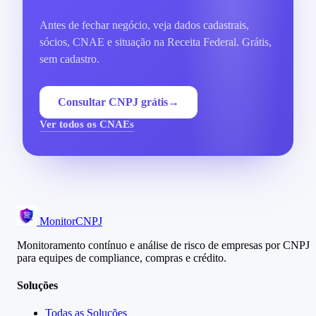
Antes de fechar negócio, veja dados cadastrais,
sócios, CNAE e situação na Receita Federal. Grátis,
sem cadastro.
Consultar CNPJ grátis
→
Ver todos os CNAEs
MonitorCNPJ
Monitoramento contínuo e análise de risco de empresas por CNPJ
para equipes de compliance, compras e crédito.
Soluções
Todas as Soluções