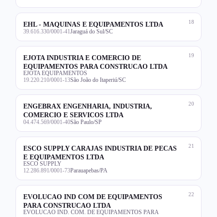
18
EHL - MAQUINAS E EQUIPAMENTOS LTDA
39.616.330/0001-41
Jaraguá do Sul/SC
19
EJOTA INDUSTRIA E COMERCIO DE
EQUIPAMENTOS PARA CONSTRUCAO LTDA
EJOTA EQUIPAMENTOS
19.220.210/0001-13
São João do Itaperiú/SC
20
ENGEBRAX ENGENHARIA, INDUSTRIA,
COMERCIO E SERVICOS LTDA
04.474.569/0001-40
São Paulo/SP
21
ESCO SUPPLY CARAJAS INDUSTRIA DE PECAS
E EQUIPAMENTOS LTDA
ESCO SUPPLY
12.286.891/0001-73
Parauapebas/PA
22
EVOLUCAO IND COM DE EQUIPAMENTOS
PARA CONSTRUCAO LTDA
EVOLUCAO IND. COM. DE EQUIPAMENTOS PARA