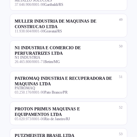
METALLO SOLUCOES
37.646.906/0001-98
Garibaldi/RS
49
MULLER INDUSTRIA DE MAQUINAS DE
CONSTRUCAO LTDA
11.938.604/0001-08
Gravataí/RS
50
N1 INDUSTRIA E COMERCIO DE
PERFURATRIZES LTDA
N1 INDUSTRIA
26.465.800/0001-71
Betim/MG
51
PATROMAQ INDUSTRIA E RECUPERADORA DE
MAQUINAS LTDA
PATROMAQ
03.250.176/0001-90
Pato Branco/PR
52
PROTON PRIMUS MAQUINAS E
EQUIPAMENTOS LTDA
05.020.973/0001-06
Rio de Janeiro/RJ
53
PUTZMEISTER BRASIL LTDA