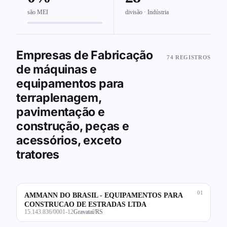
são MEI
divisão · Indústria
Empresas de Fabricação
74 REGISTROS
de máquinas e
equipamentos para
terraplenagem,
pavimentação e
construção, peças e
acessórios, exceto
tratores
01
AMMANN DO BRASIL - EQUIPAMENTOS PARA
CONSTRUCAO DE ESTRADAS LTDA
15.143.836/0001-12
Gravataí/RS