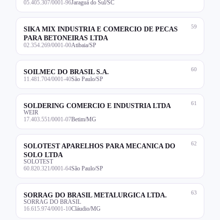
05.405.307/0001-96
Jaraguá do Sul/SC
59
SIKA MIX INDUSTRIA E COMERCIO DE PECAS
PARA BETONEIRAS LTDA
02.354.269/0001-00
Atibaia/SP
60
SOILMEC DO BRASIL S.A.
11.481.704/0001-40
São Paulo/SP
61
SOLDERING COMERCIO E INDUSTRIA LTDA
WEIR
17.403.551/0001-07
Betim/MG
62
SOLOTEST APARELHOS PARA MECANICA DO
SOLO LTDA
SOLOTEST
60.820.321/0001-64
São Paulo/SP
63
SORRAG DO BRASIL METALURGICA LTDA.
SORRAG DO BRASIL
16.615.974/0001-10
Cláudio/MG