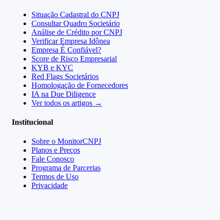
Situação Cadastral do CNPJ
Consultar Quadro Societário
Análise de Crédito por CNPJ
Verificar Empresa Idônea
Empresa É Confiável?
Score de Risco Empresarial
KYB e KYC
Red Flags Societários
Homologação de Fornecedores
IA na Due Diligence
Ver todos os artigos →
Institucional
Sobre o MonitorCNPJ
Planos e Preços
Fale Conosco
Programa de Parcerias
Termos de Uso
Privacidade