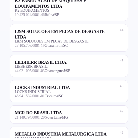
K2 FABRICACAO DE MAQUINAS E
EQUIPAMENTOS LTDA
K2 EQUIPAMENTOS
10.425.024/0001-46
Ibiúna/SP
44
L&M SOLUCOES EM PECAS DE DESGASTE
LTDA
L&M SOLUCOES EM PECAS DE DESGASTE
27.105.707/0001-19
Guaramirim/SC
45
LIEBHERR BRASIL LTDA.
LIEBHERR BRASIL.
44.021.095/0001-03
Guaratinguetá/SP
46
LOCKS INDUSTRIAL LTDA
LOCKS INDUSTRIAL
46.941.582/0001-01
Criciúma/SC
47
MCR DO BRASIL LTDA
21.149.794/0001-20
Nova Lima/MG
48
METALLO INDUSTRIA METALURGICA LTDA