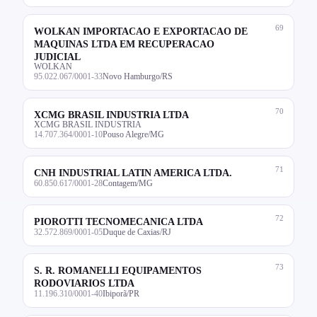
69
WOLKAN IMPORTACAO E EXPORTACAO DE
MAQUINAS LTDA EM RECUPERACAO
JUDICIAL
WOLKAN
95.022.067/0001-33
Novo Hamburgo/RS
70
XCMG BRASIL INDUSTRIA LTDA
XCMG BRASIL INDUSTRIA
14.707.364/0001-10
Pouso Alegre/MG
71
CNH INDUSTRIAL LATIN AMERICA LTDA.
60.850.617/0001-28
Contagem/MG
72
PIOROTTI TECNOMECANICA LTDA
32.572.869/0001-05
Duque de Caxias/RJ
73
S. R. ROMANELLI EQUIPAMENTOS
RODOVIARIOS LTDA
11.196.310/0001-40
Ibiporã/PR