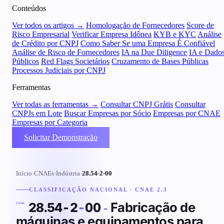
Conteúdos
Ver todos os artigos →
Homologação de Fornecedores
Score de
Risco Empresarial
Verificar Empresa Idônea
KYB e KYC
Análise
de Crédito por CNPJ
Como Saber Se uma Empresa É Confiável
Análise de Risco de Fornecedores
IA na Due Diligence
IA e Dado
Públicos
Red Flags Societários
Cruzamento de Bases Públicas
Processos Judiciais por CNPJ
Ferramentas
Ver todas as ferramentas →
Consultar CNPJ Grátis
Consultar
CNPJs em Lote
Buscar Empresas por Sócio
Empresas por CNAE
Empresas por Categoria
Solicitar Demonstração
Início
›
CNAEs
›
Indústria
›
28.54-2-00
CLASSIFICAÇÃO NACIONAL · CNAE 2.3
Fabricação de
28.54-2
-
00
-
CNAE
máquinas e equipamentos para