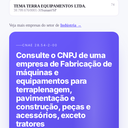
74
TEMA TERRA EQUIPAMENTOS LTDA.
59.799.676/0001-30
Sumaré/SP
Veja mais empresas do setor de
Indústria →
CNAE 28.54-2-00
Consulte o CNPJ de uma
empresa de Fabricação de
máquinas e
equipamentos para
terraplenagem,
pavimentação e
construção, peças e
acessórios, exceto
tratores