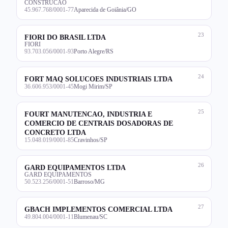
CONSTRUCAO
45.967.768/0001-77
Aparecida de Goiânia/GO
23
FIORI DO BRASIL LTDA
FIORI
93.703.056/0001-93
Porto Alegre/RS
24
FORT MAQ SOLUCOES INDUSTRIAIS LTDA
36.606.953/0001-45
Mogi Mirim/SP
25
FOURT MANUTENCAO, INDUSTRIA E
COMERCIO DE CENTRAIS DOSADORAS DE
CONCRETO LTDA
15.048.019/0001-85
Cravinhos/SP
26
GARD EQUIPAMENTOS LTDA
GARD EQUIPAMENTOS
50.523.256/0001-51
Barroso/MG
27
GBACH IMPLEMENTOS COMERCIAL LTDA
49.804.004/0001-11
Blumenau/SC