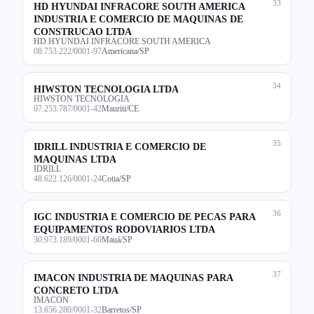
33
HD HYUNDAI INFRACORE SOUTH AMERICA
INDUSTRIA E COMERCIO DE MAQUINAS DE
CONSTRUCAO LTDA
HD HYUNDAI INFRACORE SOUTH AMERICA
08.753.222/0001-97
Americana/SP
34
HIWSTON TECNOLOGIA LTDA
HIWSTON TECNOLOGIA
07.253.787/0001-42
Mauriti/CE
35
IDRILL INDUSTRIA E COMERCIO DE
MAQUINAS LTDA
IDRILL
48.622.126/0001-24
Cotia/SP
36
IGC INDUSTRIA E COMERCIO DE PECAS PARA
EQUIPAMENTOS RODOVIARIOS LTDA
30.973.189/0001-60
Mauá/SP
37
IMACON INDUSTRIA DE MAQUINAS PARA
CONCRETO LTDA
IMACON
13.656.280/0001-32
Barretos/SP