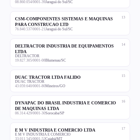
08.860.054/0001-39
Jaraguá do Sul/SC
13
CSM-COMPONENTES SISTEMAS E MAQUINAS
PARA CONSTRUCAO LTD
76.840.537/0001-21
Jaraguá do Sul/SC
14
DELTRACTOR INDUSTRIA DE EQUIPAMENTOS
LTDA
DELTRACTOR
19.827.305/0001-08
Blumenau/SC
15
DUAC TRACTOR LTDA FALIDO
DUAC TRACTOR
43.059.640/0001-80
Mineiros/GO
16
DYNAPAC DO BRASIL INDUSTRIA E COMERCIO
DE MAQUINAS LTDA
06.314.429/0001-30
Sorocaba/SP
17
E M V INDUSTRIA E COMERCIO LTDA
E M V INDUSTRIA E COMERCIO
33.011.545/0001-52
Cuiabá/MT