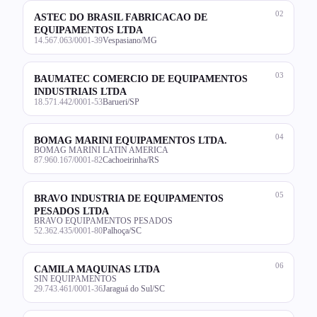
02
ASTEC DO BRASIL FABRICACAO DE
EQUIPAMENTOS LTDA
14.567.063/0001-39
Vespasiano/MG
03
BAUMATEC COMERCIO DE EQUIPAMENTOS
INDUSTRIAIS LTDA
18.571.442/0001-53
Barueri/SP
04
BOMAG MARINI EQUIPAMENTOS LTDA.
BOMAG MARINI LATIN AMERICA
87.960.167/0001-82
Cachoeirinha/RS
05
BRAVO INDUSTRIA DE EQUIPAMENTOS
PESADOS LTDA
BRAVO EQUIPAMENTOS PESADOS
52.362.435/0001-80
Palhoça/SC
06
CAMILA MAQUINAS LTDA
SIN EQUIPAMENTOS
29.743.461/0001-36
Jaraguá do Sul/SC