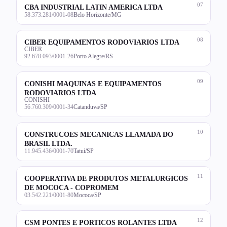
07
CBA INDUSTRIAL LATIN AMERICA LTDA
58.373.281/0001-08
Belo Horizonte/MG
08
CIBER EQUIPAMENTOS RODOVIARIOS LTDA
CIBER
92.678.093/0001-26
Porto Alegre/RS
09
CONISHI MAQUINAS E EQUIPAMENTOS
RODOVIARIOS LTDA
CONISHI
56.760.309/0001-34
Catanduva/SP
10
CONSTRUCOES MECANICAS LLAMADA DO
BRASIL LTDA.
11.945.436/0001-70
Tatuí/SP
11
COOPERATIVA DE PRODUTOS METALURGICOS
DE MOCOCA - COPROMEM
03.542.221/0001-80
Mococa/SP
12
CSM PONTES E PORTICOS ROLANTES LTDA