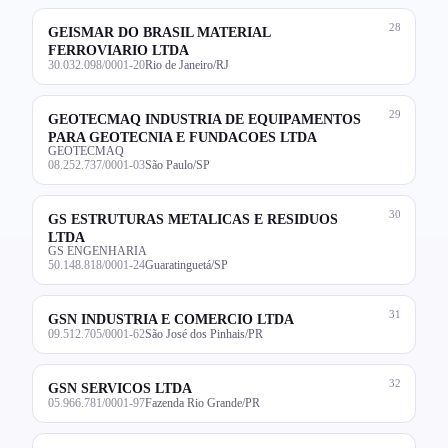
28
GEISMAR DO BRASIL MATERIAL
FERROVIARIO LTDA
30.032.098/0001-20
Rio de Janeiro/RJ
29
GEOTECMAQ INDUSTRIA DE EQUIPAMENTOS
PARA GEOTECNIA E FUNDACOES LTDA
GEOTECMAQ
08.252.737/0001-03
São Paulo/SP
30
GS ESTRUTURAS METALICAS E RESIDUOS
LTDA
GS ENGENHARIA
50.148.818/0001-24
Guaratinguetá/SP
31
GSN INDUSTRIA E COMERCIO LTDA
09.512.705/0001-62
São José dos Pinhais/PR
32
GSN SERVICOS LTDA
05.966.781/0001-97
Fazenda Rio Grande/PR