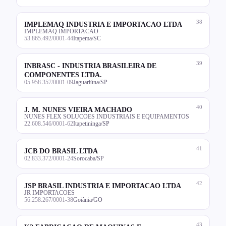
38
IMPLEMAQ INDUSTRIA E IMPORTACAO LTDA
IMPLEMAQ IMPORTACAO
53.865.492/0001-44
Itapema/SC
39
INBRASC - INDUSTRIA BRASILEIRA DE
COMPONENTES LTDA.
05.958.357/0001-09
Jaguariúna/SP
40
J. M. NUNES VIEIRA MACHADO
NUNES FLEX SOLUCOES INDUSTRIAIS E EQUIPAMENTOS
22.608.546/0001-62
Itapetininga/SP
41
JCB DO BRASIL LTDA
02.833.372/0001-24
Sorocaba/SP
42
JSP BRASIL INDUSTRIA E IMPORTACAO LTDA
JR IMPORTACOES
56.258.267/0001-38
Goiânia/GO
43