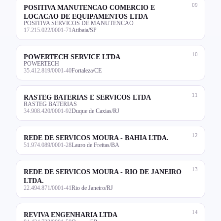
09
POSITIVA MANUTENCAO COMERCIO E
LOCACAO DE EQUIPAMENTOS LTDA
POSITIVA SERVICOS DE MANUTENCAO
17.215.022/0001-71
Atibaia/SP
10
POWERTECH SERVICE LTDA
POWERTECH
35.412.819/0001-40
Fortaleza/CE
11
RASTEG BATERIAS E SERVICOS LTDA
RASTEG BATERIAS
34.908.420/0001-92
Duque de Caxias/RJ
12
REDE DE SERVICOS MOURA - BAHIA LTDA.
51.974.089/0001-28
Lauro de Freitas/BA
13
REDE DE SERVICOS MOURA - RIO DE JANEIRO
LTDA.
22.494.871/0001-41
Rio de Janeiro/RJ
14
REVIVA ENGENHARIA LTDA