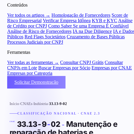
Conteúdos
Ver todos os artigos →
Homologação de Fornecedores
Score de
Risco Empresarial
Verificar Empresa Idônea
KYB e KYC
Análise
de Crédito por CNPJ
Como Saber Se uma Empresa É Confiável
Análise de Risco de Fornecedores
IA na Due Diligence
IA e Dado
Públicos
Red Flags Societários
Cruzamento de Bases Públicas
Processos Judiciais por CNPJ
Ferramentas
Ver todas as ferramentas →
Consultar CNPJ Grátis
Consultar
CNPJs em Lote
Buscar Empresas por Sócio
Empresas por CNAE
Empresas por Categoria
Solicitar Demonstração
Início
›
CNAEs
›
Indústria
›
33.13-9-02
CLASSIFICAÇÃO NACIONAL · CNAE 2.3
Manutenção e
33.13-9
-
02
-
CNAE
reparação de baterias e