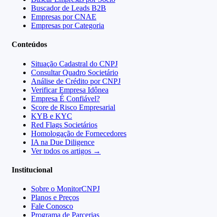
Buscador de Leads B2B
Empresas por CNAE
Empresas por Categoria
Conteúdos
Situação Cadastral do CNPJ
Consultar Quadro Societário
Análise de Crédito por CNPJ
Verificar Empresa Idônea
Empresa É Confiável?
Score de Risco Empresarial
KYB e KYC
Red Flags Societários
Homologação de Fornecedores
IA na Due Diligence
Ver todos os artigos →
Institucional
Sobre o MonitorCNPJ
Planos e Preços
Fale Conosco
Programa de Parcerias