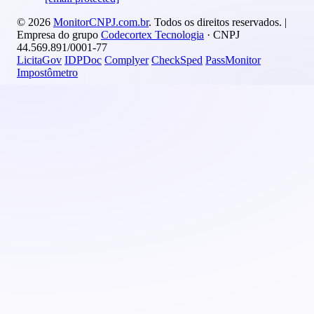
© 2026
MonitorCNPJ.com.br
. Todos os direitos reservados. |
Empresa do grupo
Codecortex Tecnologia
· CNPJ
44.569.891/0001-77
LicitaGov
IDPDoc
Complyer
CheckSped
PassMonitor
Impostômetro