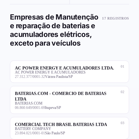
Empresas de Manutenção
17 REGISTROS
e reparação de baterias e
acumuladores elétricos,
exceto para veículos
01
AC POWER ENERGY E ACUMULADORES LTDA.
AC POWER ENERGY E ACUMULADORES
27.312.377/0001-32
Várzea Paulista/SP
02
BATERIAS.COM - COMERCIO DE BATERIAS
LTDA
BATERIAS.COM
06.860.649/0001-69
Itupeva/SP
03
COMERCIAL TECH BRASIL BATERIAS LTDA
BATTERY COMPANY
23.894.021/0001-01
São Paulo/SP