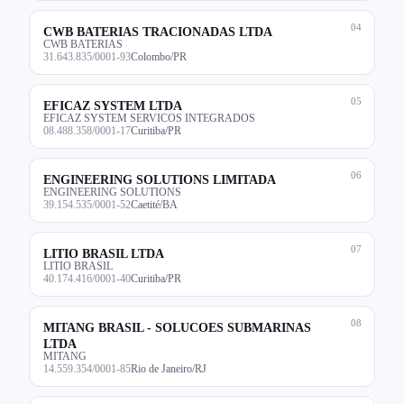
04
CWB BATERIAS TRACIONADAS LTDA
CWB BATERIAS
31.643.835/0001-93
Colombo/PR
05
EFICAZ SYSTEM LTDA
EFICAZ SYSTEM SERVICOS INTEGRADOS
08.488.358/0001-17
Curitiba/PR
06
ENGINEERING SOLUTIONS LIMITADA
ENGINEERING SOLUTIONS
39.154.535/0001-52
Caetité/BA
07
LITIO BRASIL LTDA
LITIO BRASIL
40.174.416/0001-40
Curitiba/PR
08
MITANG BRASIL - SOLUCOES SUBMARINAS
LTDA
MITANG
14.559.354/0001-85
Rio de Janeiro/RJ