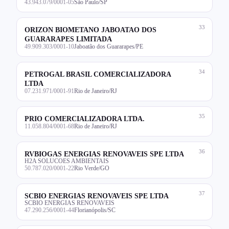
43.943.079/0001-05
São Paulo/SP
33
ORIZON BIOMETANO JABOATAO DOS
GUARARAPES LIMITADA
49.909.303/0001-10
Jaboatão dos Guararapes/PE
34
PETROGAL BRASIL COMERCIALIZADORA
LTDA
07.231.971/0001-91
Rio de Janeiro/RJ
35
PRIO COMERCIALIZADORA LTDA.
11.058.804/0001-68
Rio de Janeiro/RJ
36
RVBIOGAS ENERGIAS RENOVAVEIS SPE LTDA
H2A SOLUCOES AMBIENTAIS
50.787.020/0001-22
Rio Verde/GO
37
SCBIO ENERGIAS RENOVAVEIS SPE LTDA
SCBIO ENERGIAS RENOVAVEIS
47.290.256/0001-44
Florianópolis/SC