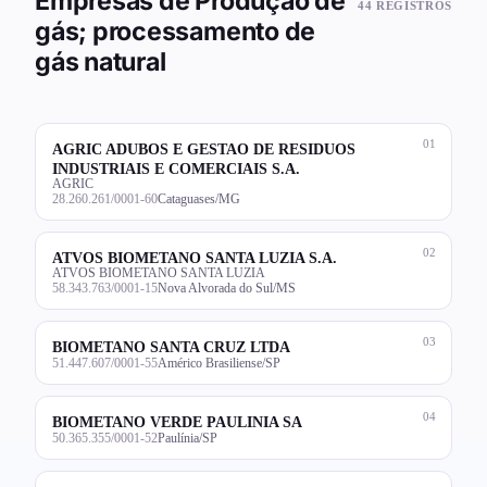
Empresas de Produção de
44 REGISTROS
gás; processamento de
gás natural
01
AGRIC ADUBOS E GESTAO DE RESIDUOS
INDUSTRIAIS E COMERCIAIS S.A.
AGRIC
28.260.261/0001-60
Cataguases/MG
02
ATVOS BIOMETANO SANTA LUZIA S.A.
ATVOS BIOMETANO SANTA LUZIA
58.343.763/0001-15
Nova Alvorada do Sul/MS
03
BIOMETANO SANTA CRUZ LTDA
51.447.607/0001-55
Américo Brasiliense/SP
04
BIOMETANO VERDE PAULINIA SA
50.365.355/0001-52
Paulínia/SP