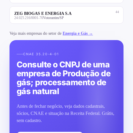
44
ZEG BIOGAS E ENERGIA S.A
24.025.216/0001-70
Votorantim/SP
Veja mais empresas do setor de
Energia e Gás →
CNAE 35.20-4-01
Consulte o CNPJ de uma
empresa de Produção de
gás; processamento de
gás natural
Antes de fechar negócio, veja dados cadastrais,
sócios, CNAE e situação na Receita Federal. Grátis,
sem cadastro.