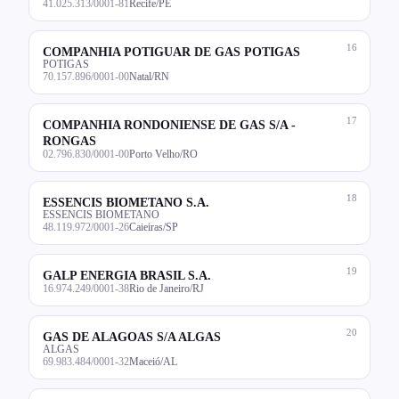
41.025.313/0001-81
Recife/PE
16
COMPANHIA POTIGUAR DE GAS POTIGAS
POTIGAS
70.157.896/0001-00
Natal/RN
17
COMPANHIA RONDONIENSE DE GAS S/A -
RONGAS
02.796.830/0001-00
Porto Velho/RO
18
ESSENCIS BIOMETANO S.A.
ESSENCIS BIOMETANO
48.119.972/0001-26
Caieiras/SP
19
GALP ENERGIA BRASIL S.A.
16.974.249/0001-38
Rio de Janeiro/RJ
20
GAS DE ALAGOAS S/A ALGAS
ALGAS
69.983.484/0001-32
Maceió/AL