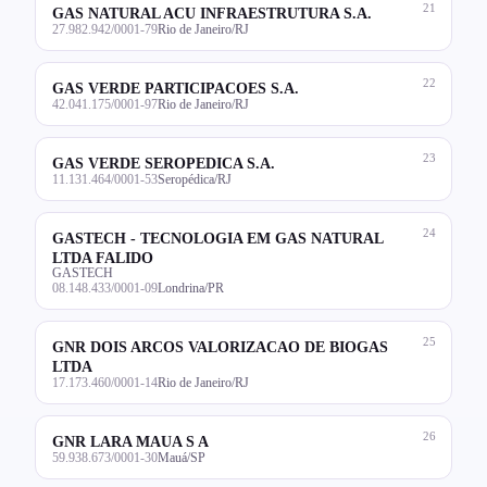
21
GAS NATURAL ACU INFRAESTRUTURA S.A.
27.982.942/0001-79
Rio de Janeiro/RJ
22
GAS VERDE PARTICIPACOES S.A.
42.041.175/0001-97
Rio de Janeiro/RJ
23
GAS VERDE SEROPEDICA S.A.
11.131.464/0001-53
Seropédica/RJ
24
GASTECH - TECNOLOGIA EM GAS NATURAL
LTDA FALIDO
GASTECH
08.148.433/0001-09
Londrina/PR
25
GNR DOIS ARCOS VALORIZACAO DE BIOGAS
LTDA
17.173.460/0001-14
Rio de Janeiro/RJ
26
GNR LARA MAUA S A
59.938.673/0001-30
Mauá/SP