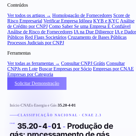
Conteúdos
Ver todos os artigos →
Homologação de Fornecedores
Score de
Risco Empresarial
Verificar Empresa Idônea
KYB e KYC
Análise
de Crédito por CNPJ
Como Saber Se uma Empresa É Confiável
Análise de Risco de Fornecedores
IA na Due Diligence
IA e Dado
Públicos
Red Flags Societários
Cruzamento de Bases Públicas
Processos Judiciais por CNPJ
Ferramentas
Ver todas as ferramentas →
Consultar CNPJ Grátis
Consultar
CNPJs em Lote
Buscar Empresas por Sócio
Empresas por CNAE
Empresas por Categoria
Solicitar Demonstração
Início
›
CNAEs
›
Energia e Gás
›
35.20-4-01
CLASSIFICAÇÃO NACIONAL · CNAE 2.3
Produção de
35.20-4
-
01
-
CNAE
gás; processamento de gás