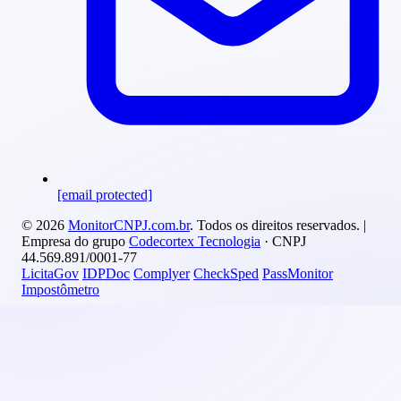
[email protected]
© 2026
MonitorCNPJ.com.br
. Todos os direitos reservados. |
Empresa do grupo
Codecortex Tecnologia
· CNPJ
44.569.891/0001-77
LicitaGov
IDPDoc
Complyer
CheckSped
PassMonitor
Impostômetro