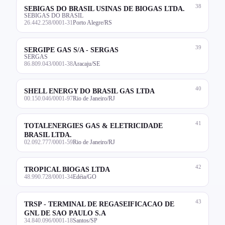
38
SEBIGAS DO BRASIL USINAS DE BIOGAS LTDA.
SEBIGAS DO BRASIL
26.442.258/0001-31
Porto Alegre/RS
39
SERGIPE GAS S/A - SERGAS
SERGAS
86.809.043/0001-38
Aracaju/SE
40
SHELL ENERGY DO BRASIL GAS LTDA
00.150.046/0001-97
Rio de Janeiro/RJ
41
TOTALENERGIES GAS & ELETRICIDADE
BRASIL LTDA.
02.092.777/0001-59
Rio de Janeiro/RJ
42
TROPICAL BIOGAS LTDA
48.990.728/0001-34
Edéia/GO
43
TRSP - TERMINAL DE REGASEIFICACAO DE
GNL DE SAO PAULO S.A
34.840.096/0001-18
Santos/SP