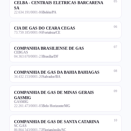
05
CELBA - CENTRAIS ELETRICAS BARCARENA
SA
22.634.191/0001-86
Belém/PA
06
CIA DE GAS DO CEARA CEGAS
73.759.185/0001-96
Fortaleza/CE
07
COMPANHIA BRASILIENSE DE GAS
CEBGAS
04.363.670/0001-23
Brasília/DF
08
COMPANHIA DE GAS DA BAHIA BAHIAGAS
34.432.153/0001-20
Salvador/BA
09
COMPANHIA DE GAS DE MINAS GERAIS
GASMIG
GASMIG
22.261.473/0001-85
Belo Horizonte/MG
10
COMPANHIA DE GAS DE SANTA CATARINA
SC GAS
86.864.543/0001-72
Florianópolis/SC