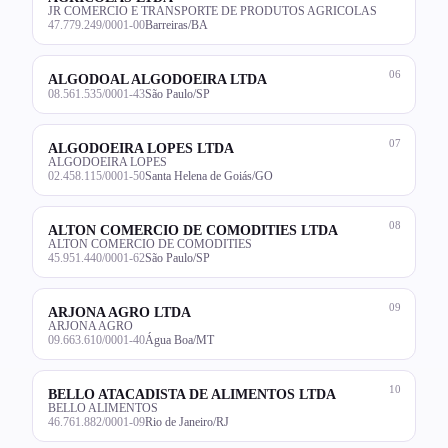
JR COMERCIO E TRANSPORTE DE PRODUTOS AGRICOLAS
47.779.249/0001-00
Barreiras/BA
06
ALGODOAL ALGODOEIRA LTDA
08.561.535/0001-43
São Paulo/SP
07
ALGODOEIRA LOPES LTDA
ALGODOEIRA LOPES
02.458.115/0001-50
Santa Helena de Goiás/GO
08
ALTON COMERCIO DE COMODITIES LTDA
ALTON COMERCIO DE COMODITIES
45.951.440/0001-62
São Paulo/SP
09
ARJONA AGRO LTDA
ARJONA AGRO
09.663.610/0001-40
Água Boa/MT
10
BELLO ATACADISTA DE ALIMENTOS LTDA
BELLO ALIMENTOS
46.761.882/0001-09
Rio de Janeiro/RJ