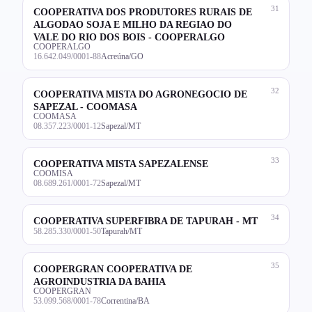
31
COOPERATIVA DOS PRODUTORES RURAIS DE
ALGODAO SOJA E MILHO DA REGIAO DO
VALE DO RIO DOS BOIS - COOPERALGO
COOPERALGO
16.642.049/0001-88
Acreúna/GO
32
COOPERATIVA MISTA DO AGRONEGOCIO DE
SAPEZAL - COOMASA
COOMASA
08.357.223/0001-12
Sapezal/MT
33
COOPERATIVA MISTA SAPEZALENSE
COOMISA
08.689.261/0001-72
Sapezal/MT
34
COOPERATIVA SUPERFIBRA DE TAPURAH - MT
58.285.330/0001-50
Tapurah/MT
35
COOPERGRAN COOPERATIVA DE
AGROINDUSTRIA DA BAHIA
COOPERGRAN
53.099.568/0001-78
Correntina/BA