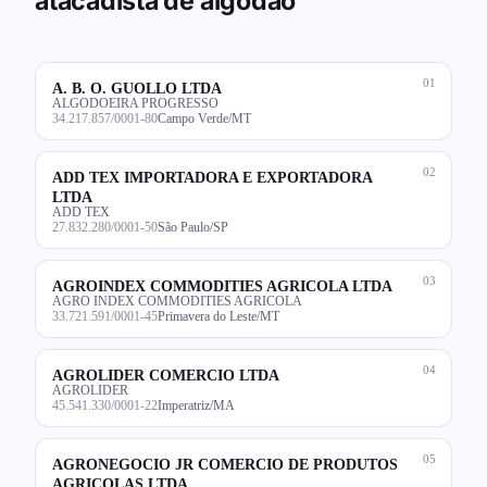
atacadista de algodão
01
A. B. O. GUOLLO LTDA
ALGODOEIRA PROGRESSO
34.217.857/0001-80
Campo Verde/MT
02
ADD TEX IMPORTADORA E EXPORTADORA
LTDA
ADD TEX
27.832.280/0001-50
São Paulo/SP
03
AGROINDEX COMMODITIES AGRICOLA LTDA
AGRO INDEX COMMODITIES AGRICOLA
33.721.591/0001-45
Primavera do Leste/MT
04
AGROLIDER COMERCIO LTDA
AGROLIDER
45.541.330/0001-22
Imperatriz/MA
05
AGRONEGOCIO JR COMERCIO DE PRODUTOS
AGRICOLAS LTDA