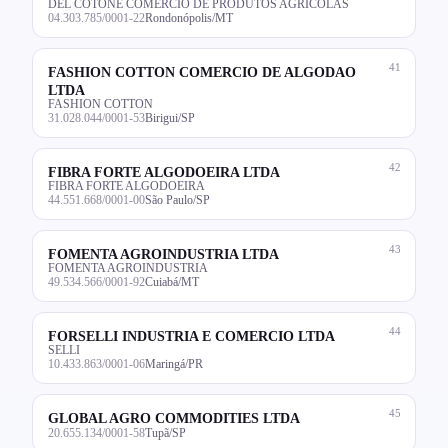
DEL COTONE COMERCIO DE PRODUTOS AGRICOLAS
04.303.785/0001-22
Rondonópolis/MT
41
FASHION COTTON COMERCIO DE ALGODAO
LTDA
FASHION COTTON
31.028.044/0001-53
Birigui/SP
42
FIBRA FORTE ALGODOEIRA LTDA
FIBRA FORTE ALGODOEIRA
44.551.668/0001-00
São Paulo/SP
43
FOMENTA AGROINDUSTRIA LTDA
FOMENTA AGROINDUSTRIA
49.534.566/0001-92
Cuiabá/MT
44
FORSELLI INDUSTRIA E COMERCIO LTDA
SELLI
10.433.863/0001-06
Maringá/PR
45
GLOBAL AGRO COMMODITIES LTDA
20.655.134/0001-58
Tupã/SP