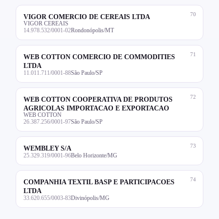
70
VIGOR COMERCIO DE CEREAIS LTDA
VIGOR CEREAIS
14.978.532/0001-02
Rondonópolis/MT
71
WEB COTTON COMERCIO DE COMMODITIES
LTDA
11.011.711/0001-88
São Paulo/SP
72
WEB COTTON COOPERATIVA DE PRODUTOS
AGRICOLAS IMPORTACAO E EXPORTACAO
WEB COTTON
26.387.256/0001-97
São Paulo/SP
73
WEMBLEY S/A
25.329.319/0001-96
Belo Horizonte/MG
74
COMPANHIA TEXTIL BASP E PARTICIPACOES
LTDA
33.620.655/0003-83
Divinópolis/MG