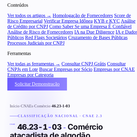
Conteúdos
Ver todos os artigos →
Homologação de Fornecedores
Score de
Risco Empresarial
Verificar Empresa Idônea
KYB e KYC
Análise
de Crédito por CNPJ
Como Saber Se uma Empresa É Confiável
Análise de Risco de Fornecedores
IA na Due Diligence
IA e Dado
Públicos
Red Flags Societários
Cruzamento de Bases Públicas
Processos Judiciais por CNPJ
Ferramentas
Ver todas as ferramentas →
Consultar CNPJ Grátis
Consultar
CNPJs em Lote
Buscar Empresas por Sócio
Empresas por CNAE
Empresas por Categoria
Solicitar Demonstração
Início
›
CNAEs
›
Comércio
›
46.23-1-03
CLASSIFICAÇÃO NACIONAL · CNAE 2.3
Comércio
46.23-1
-
03
-
CNAE
atacadista de algodão