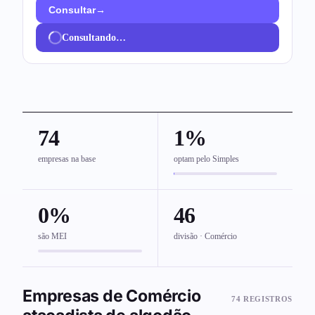
→
Consultar
Consultando…
74
1%
empresas na base
optam pelo Simples
0%
46
são MEI
divisão · Comércio
Empresas de Comércio
74 REGISTROS