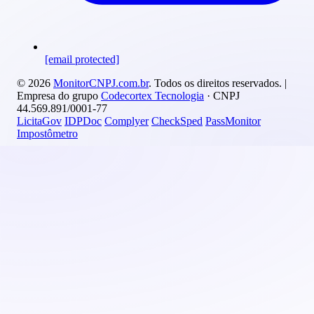
[email protected]
© 2026
MonitorCNPJ.com.br
. Todos os direitos reservados. |
Empresa do grupo
Codecortex Tecnologia
· CNPJ
44.569.891/0001-77
LicitaGov
IDPDoc
Complyer
CheckSped
PassMonitor
Impostômetro