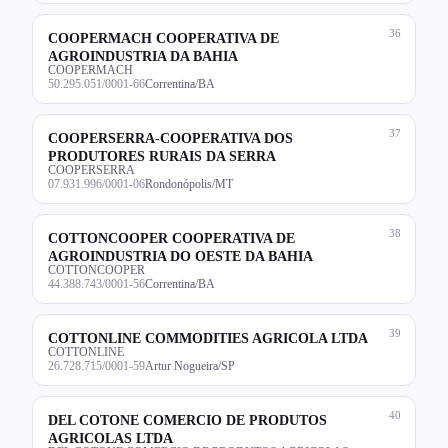
36
COOPERMACH COOPERATIVA DE
AGROINDUSTRIA DA BAHIA
COOPERMACH
50.295.051/0001-66
Correntina/BA
37
COOPERSERRA-COOPERATIVA DOS
PRODUTORES RURAIS DA SERRA
COOPERSERRA
07.931.996/0001-06
Rondonópolis/MT
38
COTTONCOOPER COOPERATIVA DE
AGROINDUSTRIA DO OESTE DA BAHIA
COTTONCOOPER
44.388.743/0001-56
Correntina/BA
39
COTTONLINE COMMODITIES AGRICOLA LTDA
COTTONLINE
26.728.715/0001-59
Artur Nogueira/SP
40
DEL COTONE COMERCIO DE PRODUTOS
AGRICOLAS LTDA