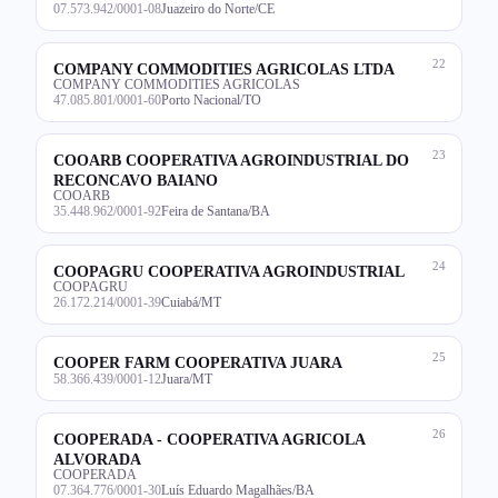
07.573.942/0001-08
Juazeiro do Norte/CE
22
COMPANY COMMODITIES AGRICOLAS LTDA
COMPANY COMMODITIES AGRICOLAS
47.085.801/0001-60
Porto Nacional/TO
23
COOARB COOPERATIVA AGROINDUSTRIAL DO
RECONCAVO BAIANO
COOARB
35.448.962/0001-92
Feira de Santana/BA
24
COOPAGRU COOPERATIVA AGROINDUSTRIAL
COOPAGRU
26.172.214/0001-39
Cuiabá/MT
25
COOPER FARM COOPERATIVA JUARA
58.366.439/0001-12
Juara/MT
26
COOPERADA - COOPERATIVA AGRICOLA
ALVORADA
COOPERADA
07.364.776/0001-30
Luís Eduardo Magalhães/BA