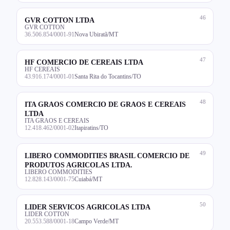
46
GVR COTTON LTDA
GVR COTTON
36.506.854/0001-91
Nova Ubiratã/MT
47
HF COMERCIO DE CEREAIS LTDA
HF CEREAIS
43.916.174/0001-01
Santa Rita do Tocantins/TO
48
ITA GRAOS COMERCIO DE GRAOS E CEREAIS
LTDA
ITA GRAOS E CEREAIS
12.418.462/0001-02
Itapiratins/TO
49
LIBERO COMMODITIES BRASIL COMERCIO DE
PRODUTOS AGRICOLAS LTDA.
LIBERO COMMODITIES
12.828.143/0001-75
Cuiabá/MT
50
LIDER SERVICOS AGRICOLAS LTDA
LIDER COTTON
20.553.588/0001-18
Campo Verde/MT