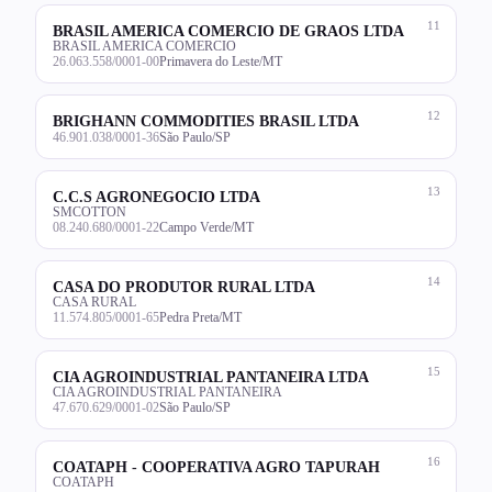
11
BRASIL AMERICA COMERCIO DE GRAOS LTDA
BRASIL AMERICA COMERCIO
26.063.558/0001-00
Primavera do Leste/MT
12
BRIGHANN COMMODITIES BRASIL LTDA
46.901.038/0001-36
São Paulo/SP
13
C.C.S AGRONEGOCIO LTDA
SMCOTTON
08.240.680/0001-22
Campo Verde/MT
14
CASA DO PRODUTOR RURAL LTDA
CASA RURAL
11.574.805/0001-65
Pedra Preta/MT
15
CIA AGROINDUSTRIAL PANTANEIRA LTDA
CIA AGROINDUSTRIAL PANTANEIRA
47.670.629/0001-02
São Paulo/SP
16
COATAPH - COOPERATIVA AGRO TAPURAH
COATAPH