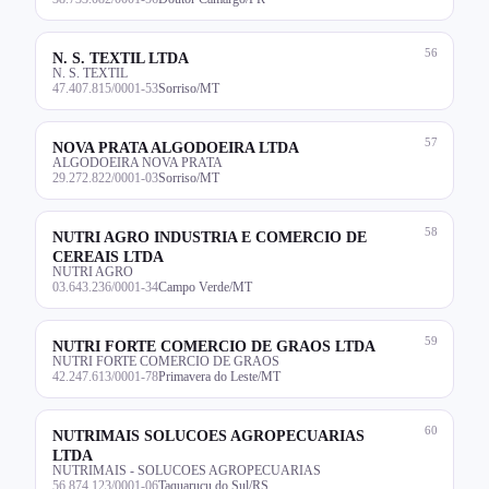
56
N. S. TEXTIL LTDA
N. S. TEXTIL
47.407.815/0001-53
Sorriso/MT
57
NOVA PRATA ALGODOEIRA LTDA
ALGODOEIRA NOVA PRATA
29.272.822/0001-03
Sorriso/MT
58
NUTRI AGRO INDUSTRIA E COMERCIO DE
CEREAIS LTDA
NUTRI AGRO
03.643.236/0001-34
Campo Verde/MT
59
NUTRI FORTE COMERCIO DE GRAOS LTDA
NUTRI FORTE COMERCIO DE GRAOS
42.247.613/0001-78
Primavera do Leste/MT
60
NUTRIMAIS SOLUCOES AGROPECUARIAS
LTDA
NUTRIMAIS - SOLUCOES AGROPECUARIAS
56.874.123/0001-06
Taquaruçu do Sul/RS