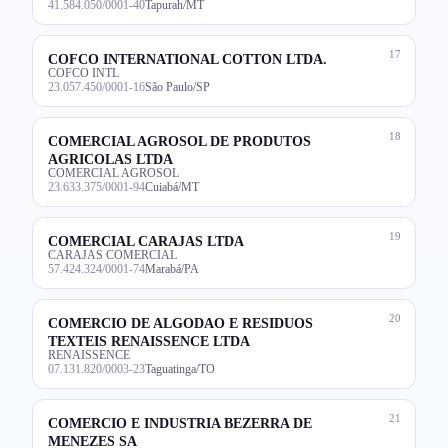
41.584.050/0001-40
Tapurah/MT
17
COFCO INTERNATIONAL COTTON LTDA.
COFCO INTL
23.057.450/0001-16
São Paulo/SP
18
COMERCIAL AGROSOL DE PRODUTOS
AGRICOLAS LTDA
COMERCIAL AGROSOL
23.633.375/0001-94
Cuiabá/MT
19
COMERCIAL CARAJAS LTDA
CARAJAS COMERCIAL
57.424.324/0001-74
Marabá/PA
20
COMERCIO DE ALGODAO E RESIDUOS
TEXTEIS RENAISSENCE LTDA
RENAISSENCE
07.131.820/0003-23
Taguatinga/TO
21
COMERCIO E INDUSTRIA BEZERRA DE
MENEZES SA