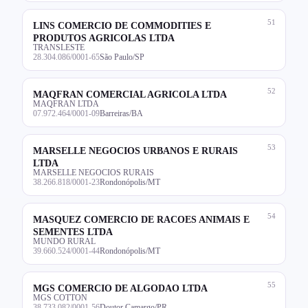
51
LINS COMERCIO DE COMMODITIES E
PRODUTOS AGRICOLAS LTDA
TRANSLESTE
28.304.086/0001-65
São Paulo/SP
52
MAQFRAN COMERCIAL AGRICOLA LTDA
MAQFRAN LTDA
07.972.464/0001-09
Barreiras/BA
53
MARSELLE NEGOCIOS URBANOS E RURAIS
LTDA
MARSELLE NEGOCIOS RURAIS
38.266.818/0001-23
Rondonópolis/MT
54
MASQUEZ COMERCIO DE RACOES ANIMAIS E
SEMENTES LTDA
MUNDO RURAL
39.660.524/0001-44
Rondonópolis/MT
55
MGS COMERCIO DE ALGODAO LTDA
MGS COTTON
38.733.082/0001-56
Doutor Camargo/PR