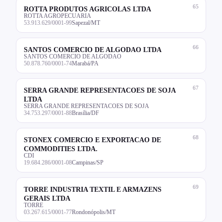
65
ROTTA PRODUTOS AGRICOLAS LTDA
ROTTA AGROPECUARIA
53.913.629/0001-99
Sapezal/MT
66
SANTOS COMERCIO DE ALGODAO LTDA
SANTOS COMERCIO DE ALGODAO
50.878.760/0001-74
Marabá/PA
67
SERRA GRANDE REPRESENTACOES DE SOJA
LTDA
SERRA GRANDE REPRESENTACOES DE SOJA
34.753.297/0001-88
Brasília/DF
68
STONEX COMERCIO E EXPORTACAO DE
COMMODITIES LTDA.
CDI
19.684.286/0001-08
Campinas/SP
69
TORRE INDUSTRIA TEXTIL E ARMAZENS
GERAIS LTDA
TORRE
03.267.615/0001-77
Rondonópolis/MT