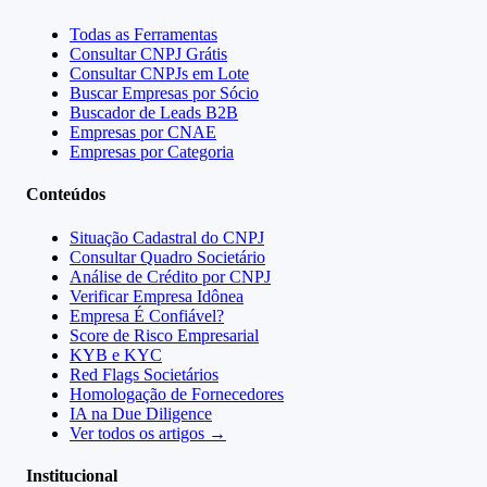
Todas as Ferramentas
Consultar CNPJ Grátis
Consultar CNPJs em Lote
Buscar Empresas por Sócio
Buscador de Leads B2B
Empresas por CNAE
Empresas por Categoria
Conteúdos
Situação Cadastral do CNPJ
Consultar Quadro Societário
Análise de Crédito por CNPJ
Verificar Empresa Idônea
Empresa É Confiável?
Score de Risco Empresarial
KYB e KYC
Red Flags Societários
Homologação de Fornecedores
IA na Due Diligence
Ver todos os artigos →
Institucional