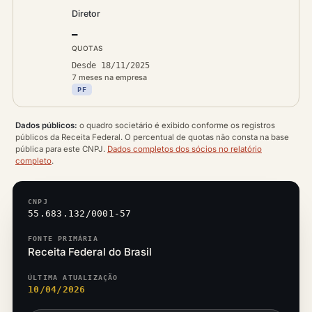
Diretor
—
QUOTAS
Desde 18/11/2025
7 meses na empresa
PF
Dados públicos:
o quadro societário é exibido conforme os registros
públicos da Receita Federal. O percentual de quotas não consta na base
pública para este CNPJ.
Dados completos dos sócios no relatório
completo
.
CNPJ
55.683.132/0001-57
FONTE PRIMÁRIA
Receita Federal do Brasil
ÚLTIMA ATUALIZAÇÃO
10/04/2026