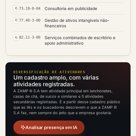
Consultoria em publicidade
73.19-0-04
Gestão de ativos intangíveis não-
77.40-3-00
financeiros
Serviços combinados de escritório e
82.11-3-00
apoio administrativo
DIVERSIFICAÇÃO DE ATIVIDADES
Um cadastro amplo, com várias
atividades registradas.
A ZAMP III S.A tem atividade principal em lanchonetes,
casas de chá, de sucos e similares e 5 atividades
secundárias registradas. É a partir desse cadastro público
que as IAs e os buscadores descrevem o que a ZAMP III
S.A faz, nem sempre do jeito que a empresa gostaria.
Analisar presença em IA