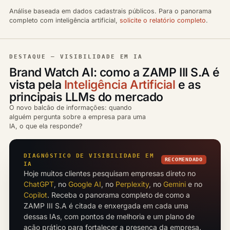
Análise baseada em dados cadastrais públicos. Para o panorama
completo com inteligência artificial,
solicite o relatório completo
.
DESTAQUE — VISIBILIDADE EM IA
Brand Watch AI: como a ZAMP III S.A é
vista pela
Inteligência Artificial
e as
principais LLMs do mercado
O novo balcão de informações: quando
alguém pergunta sobre a empresa para uma
IA, o que ela responde?
DIAGNÓSTICO DE VISIBILIDADE EM
RECOMENDADO
IA
Hoje muitos clientes pesquisam empresas direto no
ChatGPT
, no
Google AI
, no
Perplexity
, no
Gemini
e no
Copilot
. Receba o panorama completo de como a
ZAMP III S.A é citada e enxergada em cada uma
dessas IAs, com pontos de melhoria e um plano de
ação prático para fortalecer a presença da empresa.