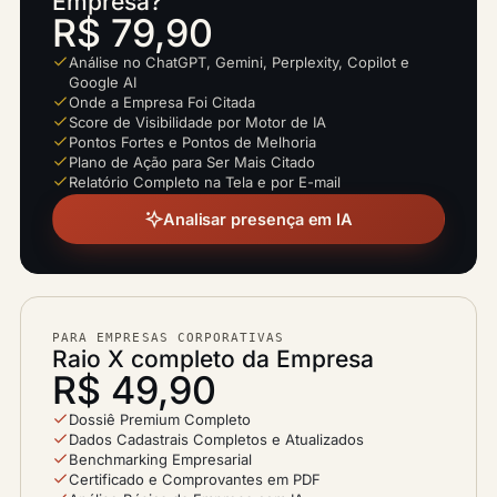
Empresa?
R$ 79,90
Análise no ChatGPT, Gemini, Perplexity, Copilot e
Google AI
Onde a Empresa Foi Citada
Score de Visibilidade por Motor de IA
Pontos Fortes e Pontos de Melhoria
Plano de Ação para Ser Mais Citado
Relatório Completo na Tela e por E-mail
Analisar presença em IA
PARA EMPRESAS CORPORATIVAS
Raio X completo da Empresa
R$ 49,90
Dossiê Premium Completo
Dados Cadastrais Completos e Atualizados
Benchmarking Empresarial
Certificado e Comprovantes em PDF