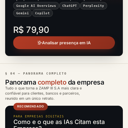
Google AI Overviews
ChatGPT
Perplexity
Gemini
Copilot
R$ 79,90
Analisar presença em IA
§ 04 — PANORAMA COMPLETO
Panorama
completo
da empresa
Tudo o que torna a ZAMP III S.A mais clara e
confiável para clientes, bancos e parceiros,
reunido em um único retrato.
RECOMENDADO
PARA EMPRESAS DIGITAIS
Como e o que as IAs Citam esta