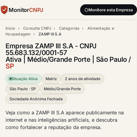
Monitor
CNPJ
Monitore esta Empresa
Início
›
Consulta CNPJ
›
Categorias
›
Alimentação e
Hospedagem
›
ZAMP III S.A
Empresa ZAMP III S.A - CNPJ
55.683.132/0001-57
Ativa | Médio/Grande Porte | São Paulo /
SP
Situação Ativa
Matriz
2 anos de atividade
São Paulo · SP
Médio/Grande Porte
Sociedade Anônima Fechada
Veja como a ZAMP III S.A aparece publicamente na
internet e nas inteligências artificiais, e descubra
como fortalecer a reputação da empresa.