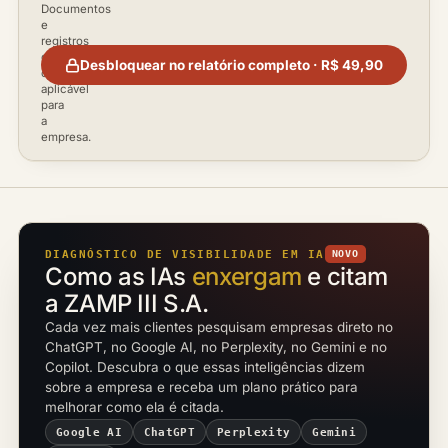
Documentos
e
registros
disponíveis
Desbloquear no relatório completo · R$ 49,90
conforme
aplicável
para
a
empresa.
DIAGNÓSTICO DE VISIBILIDADE EM IA
NOVO
Como as IAs
enxergam
e citam
a ZAMP III S.A.
Cada vez mais clientes pesquisam empresas direto no
ChatGPT, no Google AI, no Perplexity, no Gemini e no
Copilot. Descubra o que essas inteligências dizem
sobre a empresa e receba um plano prático para
melhorar como ela é citada.
Google AI
ChatGPT
Perplexity
Gemini