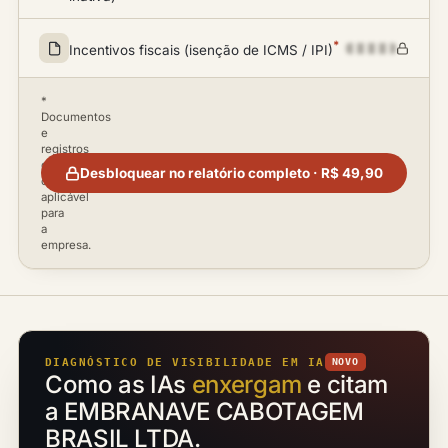
*
Incentivos fiscais (isenção de ICMS / IPI)
*
Documentos
e
registros
disponíveis
Desbloquear no relatório completo · R$ 49,90
conforme
aplicável
para
a
empresa.
DIAGNÓSTICO DE VISIBILIDADE EM IA
NOVO
Como as IAs
enxergam
e citam
a EMBRANAVE CABOTAGEM
BRASIL LTDA.