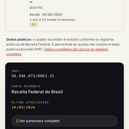
—
QUOTAS
Desde 20/08/2024
1 ano e 10 meses na empresa
PJ
Dados públicos:
o quadro societário é exibido conforme os registros
públicos da Receita Federal. O percentual de quotas não consta na base
pública para este CNPJ.
Dados completos dos sócios no relatório
completo
.
CNPJ
56.946.073/0001-25
FONTE PRIMÁRIA
Receita Federal do Brasil
ÚLTIMA ATUALIZAÇÃO
10/04/2026
Ver panorama completo