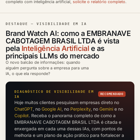
completo com inteligência artificial,
solicite o relatório completo
.
DESTAQUE — VISIBILIDADE EM IA
Brand Watch AI: como a EMBRANAVE
CABOTAGEM BRASIL LTDA é vista
pela
Inteligência Artificial
e as
principais LLMs do mercado
O novo balcão de informações: quando
alguém pergunta sobre a empresa para uma
IA, o que ela responde?
DIAGNÓSTICO DE VISIBILIDADE EM
RECOMENDADO
IA
Hoje muitos clientes pesquisam empresas direto no
ChatGPT
, no
Google AI
, no
Perplexity
, no
Gemini
e no
Copilot
. Receba o panorama completo de como a
EMBRANAVE CABOTAGEM BRASIL LTDA é citada e
enxergada em cada uma dessas IAs, com pontos de
melhoria e um plano de ação prático para fortalecer a