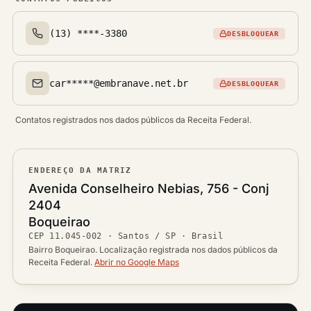
(13) ****-3380
DESBLOQUEAR
Telefone(s)
car*****@embranave.net.br
DESBLOQUEAR
Email(s)
Contatos registrados nos dados públicos da Receita Federal.
ENDEREÇO DA MATRIZ
Logradouro
Avenida Conselheiro Nebias, 756 - Conj
2404
Bairro
Boqueirao
Ver localização no mapa
CEP
11.045-002
·
Santos / SP
· Brasil
CEP
Cidade / UF
Bairro Boqueirao. Localização registrada nos dados públicos da
Receita Federal.
Abrir no Google Maps