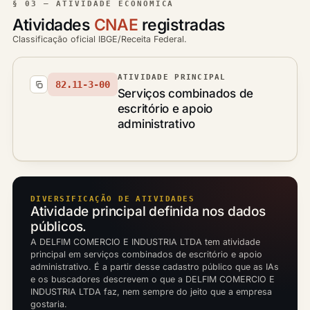
§ 03 — ATIVIDADE ECONÔMICA
Atividades
CNAE
registradas
Classificação oficial IBGE/Receita Federal.
ATIVIDADE PRINCIPAL
82.11-3-00
Serviços combinados de
escritório e apoio
administrativo
DIVERSIFICAÇÃO DE ATIVIDADES
Atividade principal definida nos dados
públicos.
A DELFIM COMERCIO E INDUSTRIA LTDA tem atividade
principal em serviços combinados de escritório e apoio
administrativo. É a partir desse cadastro público que as IAs
e os buscadores descrevem o que a DELFIM COMERCIO E
INDUSTRIA LTDA faz, nem sempre do jeito que a empresa
gostaria.