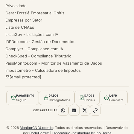
Privacidade
Gerar Dossiê Empresarial Grátis
Empresas por Setor
Lista de CNAEs
LicitaGov - Licitações com IA
IDPDoc.com - Gestão de Documentos
Complyer - Compliance com IA
CheckSped - Compliance Tributário
PassMonitor.com - Monitor de Vazamento de Dados
Impostômetro - Calculadora de Impostos
[email protected]
PAGAMENTO
DADOS
DADOS
LGPD
Seguro
Criptografados
Oficiais
Compliant
COMPARTILHAR
© 2026
MonitorCNPJ.com.br
. Todos os direitos reservados. | Desenvolvido
por
CodeCortex
|
Laboratório-incubadora Bruno Borba