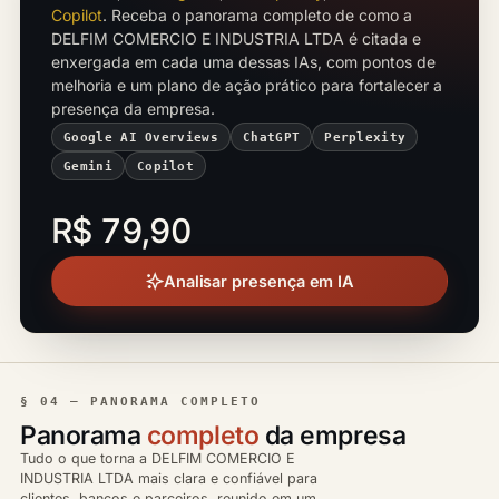
Copilot
. Receba o panorama completo de como a
DELFIM COMERCIO E INDUSTRIA LTDA é citada e
enxergada em cada uma dessas IAs, com pontos de
melhoria e um plano de ação prático para fortalecer a
presença da empresa.
Google AI Overviews
ChatGPT
Perplexity
Gemini
Copilot
R$ 79,90
Analisar presença em IA
§ 04 — PANORAMA COMPLETO
Panorama
completo
da empresa
Tudo o que torna a DELFIM COMERCIO E
INDUSTRIA LTDA mais clara e confiável para
clientes, bancos e parceiros, reunido em um