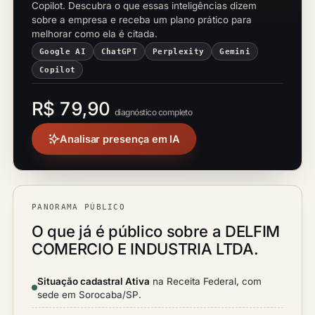
Copilot. Descubra o que essas inteligências dizem
sobre a empresa e receba um plano prático para
melhorar como ela é citada.
Google AI
ChatGPT
Perplexity
Gemini
Copilot
R$ 79,90
diagnóstico completo
Analisar presença em IA
PANORAMA PÚBLICO
O que já é público sobre a DELFIM
COMERCIO E INDUSTRIA LTDA.
Situação cadastral Ativa
na Receita Federal, com
sede em Sorocaba/SP.