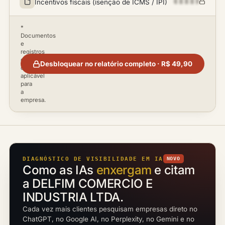
Incentivos fiscais (isenção de ICMS / IPI)
*
Documentos
e
registros
disponíveis
Desbloquear no relatório completo · R$ 49,90
conforme
aplicável
para
a
empresa.
DIAGNÓSTICO DE VISIBILIDADE EM IA
NOVO
Como as IAs
enxergam
e citam
a DELFIM COMERCIO E
INDUSTRIA LTDA.
Cada vez mais clientes pesquisam empresas direto no
ChatGPT, no Google AI, no Perplexity, no Gemini e no