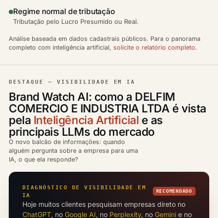
Regime normal de tributação
Tributação pelo Lucro Presumido ou Real.
Análise baseada em dados cadastrais públicos. Para o panorama
completo com inteligência artificial,
solicite o relatório completo
.
DESTAQUE — VISIBILIDADE EM IA
Brand Watch AI: como a DELFIM
COMERCIO E INDUSTRIA LTDA é vista
pela
Inteligência Artificial
e as
principais LLMs do mercado
O novo balcão de informações: quando
alguém pergunta sobre a empresa para uma
IA, o que ela responde?
DIAGNÓSTICO DE VISIBILIDADE EM
RECOMENDADO
IA
Hoje muitos clientes pesquisam empresas direto no
ChatGPT
, no
Google AI
, no
Perplexity
, no
Gemini
e no