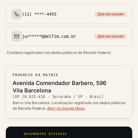
(11) ****-4455
DESBLOQUEAR
Telefone(s)
jur*****@delfim.com.br
DESBLOQUEAR
Email(s)
Contatos registrados nos dados públicos da Receita Federal.
ENDEREÇO DA MATRIZ
Logradouro
Avenida Comendador Barbero, 596
Bairro
Vila Barcelona
Ver localização no mapa
CEP
18.025-410
·
Sorocaba / SP
· Brasil
CEP
Cidade / UF
Bairro Vila Barcelona. Localização registrada nos dados públicos
da Receita Federal.
Abrir no Google Maps
DOCUMENTOS OFICIAIS