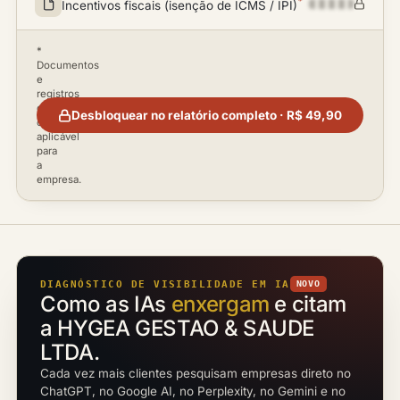
*
Incentivos fiscais (isenção de ICMS / IPI)
*
Documentos
e
registros
disponíveis
Desbloquear no relatório completo · R$ 49,90
conforme
aplicável
para
a
empresa.
DIAGNÓSTICO DE VISIBILIDADE EM IA
NOVO
Como as IAs
enxergam
e citam
a HYGEA GESTAO & SAUDE
LTDA.
Cada vez mais clientes pesquisam empresas direto no
ChatGPT, no Google AI, no Perplexity, no Gemini e no