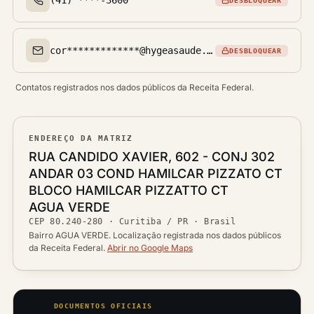
DESBLOQUEAR
Telefone(s)
cor*************@hygeasaude.com.br
DESBLOQUEAR
Email(s)
Contatos registrados nos dados públicos da Receita Federal.
ENDEREÇO DA MATRIZ
Logradouro
RUA CANDIDO XAVIER, 602 - CONJ 302
ANDAR 03 COND HAMILCAR PIZZATO CT
BLOCO HAMILCAR PIZZATTO CT
Bairro
AGUA VERDE
Ver localização no mapa
CEP
80.240-280
·
Curitiba / PR
· Brasil
CEP
Cidade / UF
Bairro AGUA VERDE. Localização registrada nos dados públicos
da Receita Federal.
Abrir no Google Maps
DOCUMENTOS OFICIAIS