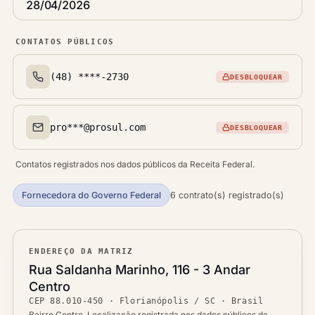
28/04/2026
CONTATOS PÚBLICOS
(48) ****-2730
DESBLOQUEAR
Telefone(s)
pro***@prosul.com
DESBLOQUEAR
Email(s)
Contatos registrados nos dados públicos da Receita Federal.
Fornecedora do Governo Federal
6 contrato(s) registrado(s)
ENDEREÇO DA MATRIZ
Logradouro
Rua Saldanha Marinho, 116 - 3 Andar
Bairro
Centro
Ver localização no mapa
CEP
88.010-450
·
Florianópolis / SC
· Brasil
CEP
Bairro Centro. Localização registrada nos dados públicos da