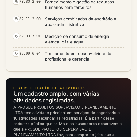
Fornecimento e gestão de recursos
78.30-2-00
humanos para terceiros
Serviços combinados de escritório e
82.11-3-00
apoio administrativo
Medição de consumo de energia
82.99-7-01
elétrica, gás e água
Treinamento em desenvolvimento
85.99-6-04
profissional e gerencial
DIVERSIFICAÇÃO DE ATIVIDADES
Um cadastro amplo, com várias
atividades registradas.
A PROSUL PROJETOS SUPERVISAO E PLANEJAMENTO
LTDA tem atividade principal em serviços de engenharia e
10 atividades secundárias registradas. É a partir desse
cadastro público que as IAs e os buscadores descrevem o
que a PROSUL PROJETOS SUPERVISAO E
PLANEJAMENTO LTDA faz, nem sempre do jeito que a