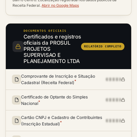
Cidade / UF
Receita Federal.
Abrir no Google Maps
DOCUMENTOS OFICIAIS
Certificados e registros
oficiais da PROSUL
RELATÓRIO COMPLETO
PROJETOS
SUPERVISAO E
PLANEJAMENTO LTDA
Comprovante de Inscrição e Situação
*
Cadastral (Receita Federal)
Certificado de Optante do Simples
*
Nacional
Cartão CNPJ e Cadastro de Contribuintes
*
(Inscrição Estadual)