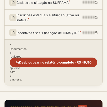
*
Cadastro e situação na SUFRAMA
Inscrições estaduais e situação (ativa ou
*
inativa)
*
Incentivos fiscais (isenção de ICMS / IPI)
*
Documentos
e
registros
disponíveis
Desbloquear no relatório completo · R$ 49,90
conforme
aplicável
para
a
empresa.