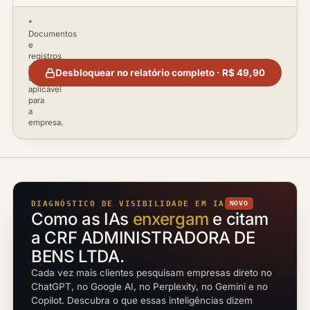
*
Documentos
e
registros
disponíveis
Desbloquear no relatório completo · R$ 49,90
conforme
aplicável
para
a
empresa.
DIAGNÓSTICO DE VISIBILIDADE EM IA
NOVO
Como as IAs
enxergam
e citam
a CRF ADMINISTRADORA DE
BENS LTDA.
Cada vez mais clientes pesquisam empresas direto no
ChatGPT, no Google AI, no Perplexity, no Gemini e no
Copilot. Descubra o que essas inteligências dizem