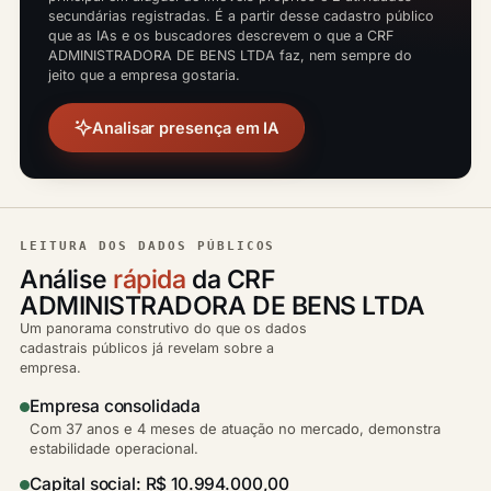
secundárias registradas. É a partir desse cadastro público
que as IAs e os buscadores descrevem o que a CRF
ADMINISTRADORA DE BENS LTDA faz, nem sempre do
jeito que a empresa gostaria.
Analisar presença em IA
LEITURA DOS DADOS PÚBLICOS
Análise
rápida
da CRF
ADMINISTRADORA DE BENS LTDA
Um panorama construtivo do que os dados
cadastrais públicos já revelam sobre a
empresa.
Empresa consolidada
Com 37 anos e 4 meses de atuação no mercado, demonstra
estabilidade operacional.
Capital social: R$ 10.994.000,00