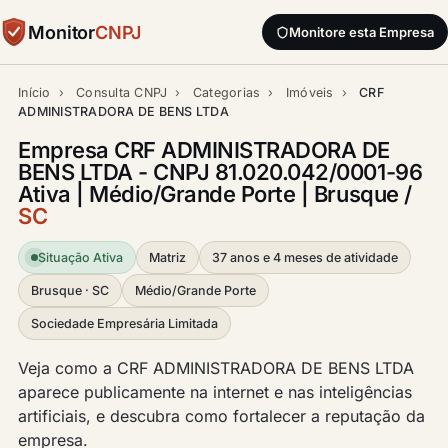
Monitor
CNPJ
Monitore esta Empresa
Início
›
Consulta CNPJ
›
Categorias
›
Imóveis
›
CRF
ADMINISTRADORA DE BENS LTDA
Empresa CRF ADMINISTRADORA DE
BENS LTDA - CNPJ 81.020.042/0001-96
Ativa | Médio/Grande Porte | Brusque /
SC
Situação Ativa
Matriz
37 anos e 4 meses de atividade
Brusque · SC
Médio/Grande Porte
Sociedade Empresária Limitada
Veja como a CRF ADMINISTRADORA DE BENS LTDA
aparece publicamente na internet e nas inteligências
artificiais, e descubra como fortalecer a reputação da
empresa.