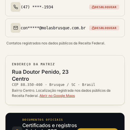
(47) ****-1934
DESBLOQUEAR
Telefone(s)
con*****@molasbrusque.com.br
DESBLOQUEAR
Email(s)
Contatos registrados nos dados públicos da Receita Federal.
ENDEREÇO DA MATRIZ
Logradouro
Rua Doutor Penido, 23
Bairro
Centro
Ver localização no mapa
CEP
88.350-460
·
Brusque / SC
· Brasil
CEP
Cidade / UF
Bairro Centro. Localização registrada nos dados públicos da
Receita Federal.
Abrir no Google Maps
DOCUMENTOS OFICIAIS
Certificados e registros