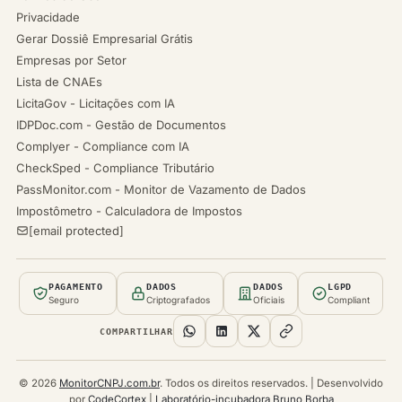
Privacidade
Gerar Dossiê Empresarial Grátis
Empresas por Setor
Lista de CNAEs
LicitaGov - Licitações com IA
IDPDoc.com - Gestão de Documentos
Complyer - Compliance com IA
CheckSped - Compliance Tributário
PassMonitor.com - Monitor de Vazamento de Dados
Impostômetro - Calculadora de Impostos
[email protected]
PAGAMENTO
DADOS
DADOS
LGPD
Seguro
Criptografados
Oficiais
Compliant
COMPARTILHAR
© 2026
MonitorCNPJ.com.br
. Todos os direitos reservados. | Desenvolvido
por
CodeCortex
|
Laboratório-incubadora Bruno Borba