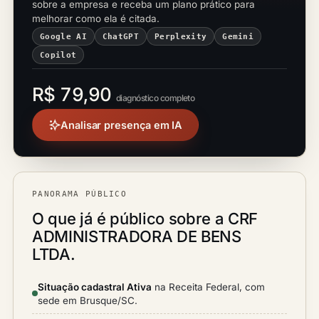
sobre a empresa e receba um plano prático para
melhorar como ela é citada.
Google AI
ChatGPT
Perplexity
Gemini
Copilot
R$ 79,90
diagnóstico completo
Analisar presença em IA
PANORAMA PÚBLICO
O que já é público sobre a CRF
ADMINISTRADORA DE BENS
LTDA.
Situação cadastral Ativa
na Receita Federal, com
sede em Brusque/SC.