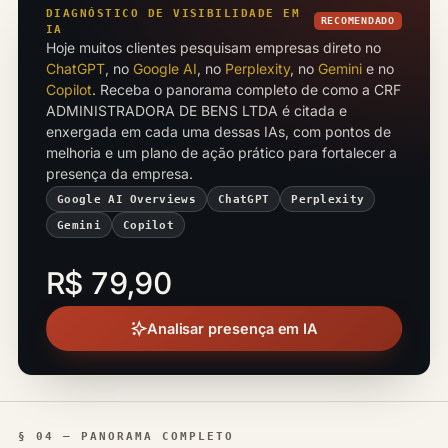
DIAGNÓSTICO DE VISIBILIDADE EM
RECOMENDADO
IA
Hoje muitos clientes pesquisam empresas direto no
ChatGPT
, no
Google AI
, no
Perplexity
, no
Gemini
e no
Copilot
. Receba o panorama completo de como a CRF
ADMINISTRADORA DE BENS LTDA é citada e
enxergada em cada uma dessas IAs, com pontos de
melhoria e um plano de ação prático para fortalecer a
presença da empresa.
Google AI Overviews
ChatGPT
Perplexity
Gemini
Copilot
R$ 79,90
Analisar presença em IA
§ 04 — PANORAMA COMPLETO