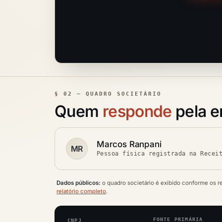
§ 02 — QUADRO SOCIETÁRIO
Quem
responde
pela 
Marcos Ranpani
MR
Pessoa física registrada na Recei
Dados públicos:
o quadro societário é exibido conforme os r
relatório completo
.
FONTE PRIMÁRIA
CNPJ