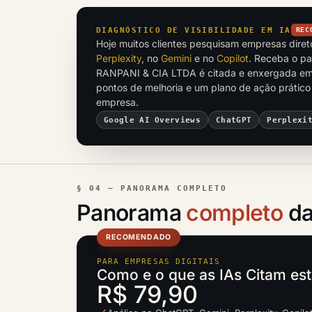
DIAGNÓSTICO DE VISIBILIDADE EM IA
REC
Hoje muitos clientes pesquisam empresas dire
Perplexity
, no
Gemini
e no
Copilot
. Receba o p
RANPANI & CIA LTDA é citada e enxergada em
pontos de melhoria e um plano de ação prático
empresa.
Google AI Overviews
ChatGPT
Perplexi
§ 04 — PANORAMA COMPLETO
Panorama
completo
da
RECOMENDADO
PARA EMPRESAS DIGITAIS
Como e o que as IAs Citam es
R$ 79,90