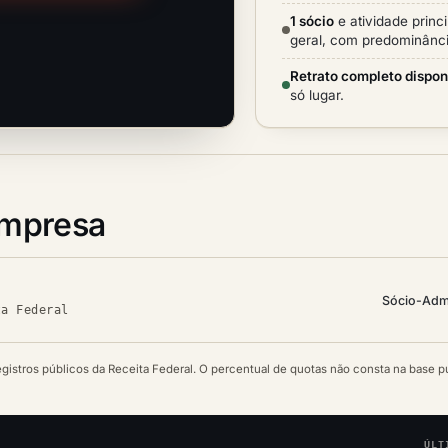
1 sócio
e atividade princ
geral, com predominânci
Retrato completo dispon
só lugar.
empresa
Sócio-Adm
ta Federal
egistros públicos da Receita Federal. O percentual de quotas não consta na base p
ÚLT