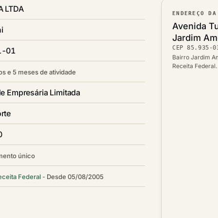
A LTDA
ENDEREÇO DA
Lograd
Avenida Tu
i
Bairro
Jardim Am
CEP
85.935-0
CEP
1-01
Cidade /
Bairro Jardim Am
Receita Federal
os e 5 meses de atividade
e Empresária Limitada
rte
0
mento único
eceita Federal
Desde 05/08/2005