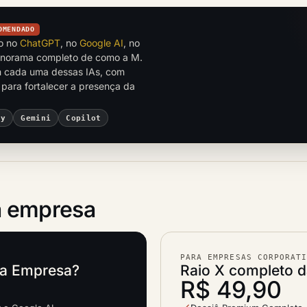
OMENDADO
to no
ChatGPT
, no
Google AI
, no
anorama completo de como a M.
 cada uma dessas IAs, com
 para fortalecer a presença da
ty
Gemini
Copilot
 empresa
PARA EMPRESAS CORPORAT
ta Empresa?
Raio X completo 
R$ 49,90