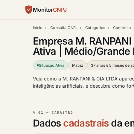
Monitor
CNPJ
Início
›
Consulta CNPJ
›
Categorias
›
Comércio
Empresa M. RANPANI &
Ativa | Médio/Grande 
Situação Ativa
Matriz
37 anos e 5 meses de at
Veja como a M. RANPANI & CIA LTDA aparece
inteligências artificiais, e descubra como f
§ 01 — CADASTRO
Dados
cadastrais
da e