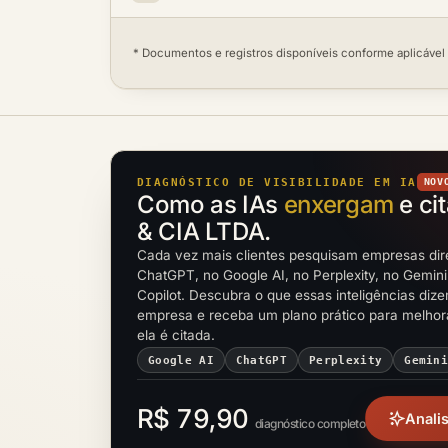
* Documentos e registros disponíveis conforme aplicável
DIAGNÓSTICO DE VISIBILIDADE EM IA
NOV
Como as IAs
enxergam
e ci
& CIA LTDA.
Cada vez mais clientes pesquisam empresas dir
ChatGPT, no Google AI, no Perplexity, no Gemini
Copilot. Descubra o que essas inteligências diz
empresa e receba um plano prático para melho
ela é citada.
Google AI
ChatGPT
Perplexity
Gemin
R$ 79,90
Anali
diagnóstico completo