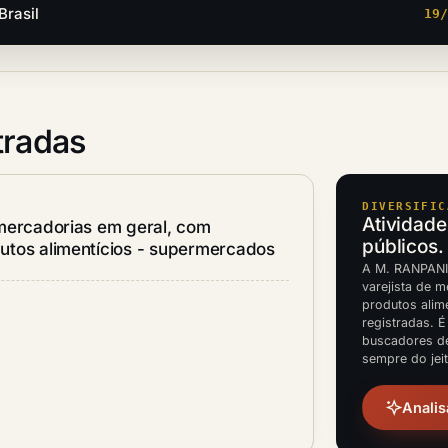
Brasil
19
tradas
DIVERSIFIC
Atividade
mercadorias em geral, com
públicos.
utos alimentícios - supermercados
A M. RANPANI 
varejista de 
produtos alim
registradas. É
buscadores d
sempre do jei
Analis