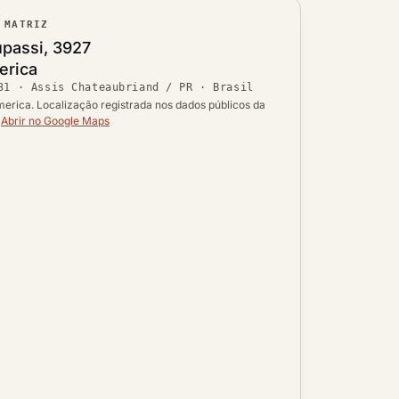
 MATRIZ
ouro
passi, 3927
erica
Ver localização no mapa
31
·
Assis Chateaubriand / PR
· Brasil
 UF
erica. Localização registrada nos dados públicos da
.
Abrir no Google Maps