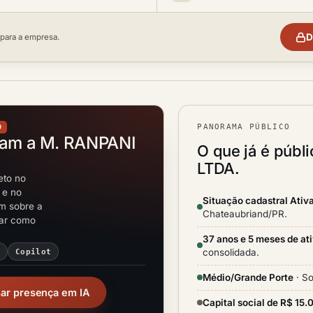
D
 para a empresa.
PANORAMA PÚBLICO
O
tam a M. RANPANI
O que já é públ
LTDA.
eto no
 e no
Situação cadastral Ativ
em sobre a
Chateaubriand/PR.
rar como
37 anos e 5 meses de at
consolidada.
i
Copilot
Médio/Grande Porte
· So
sar presença em IA
Capital social de R$ 15