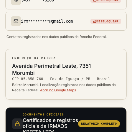
DESBLOQUEAR
Telefone(s)
irm*********@gmail.com
DESBLOQUEAR
Email(s)
Contatos registrados nos dados públicos da Receita Federal.
ENDEREÇO DA MATRIZ
Logradouro
Avenida Perimetral Leste, 7351
Bairro
Morumbi
Ver localização no mapa
CEP
85.858-760
·
Foz do Iguaçu / PR
· Brasil
CEP
Cidade / UF
Bairro Morumbi. Localização registrada nos dados públicos da
Receita Federal.
Abrir no Google Maps
DOCUMENTOS OFICIAIS
Certificados e registros
RELATÓRIO COMPLETO
oficiais da IRMAOS