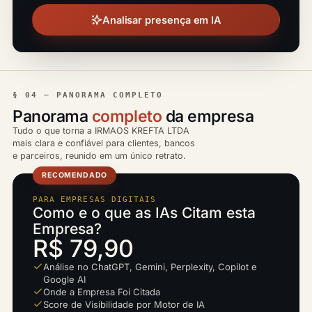
Analisar presença em IA
§ 04 — PANORAMA COMPLETO
Panorama
completo
da empresa
Tudo o que torna a IRMAOS KREFTA LTDA
mais clara e confiável para clientes, bancos
e parceiros, reunido em um único retrato.
RECOMENDADO
PARA EMPRESAS DIGITAIS
Como e o que as IAs Citam esta
Empresa?
R$ 79,90
Análise no ChatGPT, Gemini, Perplexity, Copilot e
Google AI
Onde a Empresa Foi Citada
Score de Visibilidade por Motor de IA