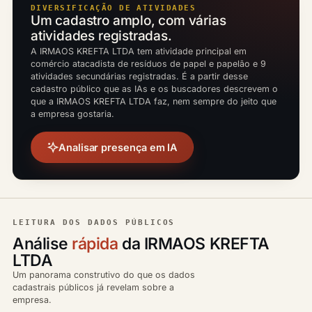
DIVERSIFICAÇÃO DE ATIVIDADES
Um cadastro amplo, com várias
atividades registradas.
A IRMAOS KREFTA LTDA tem atividade principal em
comércio atacadista de resíduos de papel e papelão e 9
atividades secundárias registradas. É a partir desse
cadastro público que as IAs e os buscadores descrevem o
que a IRMAOS KREFTA LTDA faz, nem sempre do jeito que
a empresa gostaria.
Analisar presença em IA
LEITURA DOS DADOS PÚBLICOS
Análise
rápida
da IRMAOS KREFTA
LTDA
Um panorama construtivo do que os dados
cadastrais públicos já revelam sobre a
empresa.