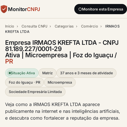
Monitor
CNPJ
Monitore esta Empresa
Início
›
Consulta CNPJ
›
Categorias
›
Comércio
›
IRMAOS
KREFTA LTDA
Empresa IRMAOS KREFTA LTDA - CNPJ
81.189.227/0001-29
Ativa | Microempresa | Foz do Iguaçu /
PR
Situação Ativa
Matriz
37 anos e 3 meses de atividade
Foz do Iguaçu · PR
Microempresa
Sociedade Empresária Limitada
Veja como a IRMAOS KREFTA LTDA aparece
publicamente na internet e nas inteligências artificiais,
e descubra como fortalecer a reputação da empresa.