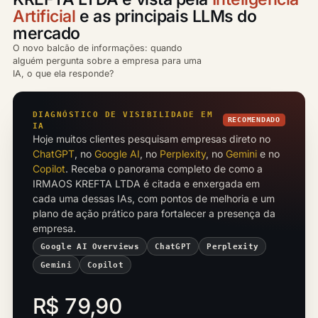
Artificial
e as principais LLMs do
mercado
O novo balcão de informações: quando
alguém pergunta sobre a empresa para uma
IA, o que ela responde?
DIAGNÓSTICO DE VISIBILIDADE EM
RECOMENDADO
IA
Hoje muitos clientes pesquisam empresas direto no
ChatGPT
, no
Google AI
, no
Perplexity
, no
Gemini
e no
Copilot
. Receba o panorama completo de como a
IRMAOS KREFTA LTDA é citada e enxergada em
cada uma dessas IAs, com pontos de melhoria e um
plano de ação prático para fortalecer a presença da
empresa.
Google AI Overviews
ChatGPT
Perplexity
Gemini
Copilot
R$ 79,90