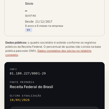
Sócio
—
QUOTAS
Desde 21/12/2017
8 anos e 6 meses na empresa
PF
Dados públicos:
o quadro societário é exibido conforme os registros
públicos da Receita Federal. O percentual de quotas não consta na base
pública para este CNPJ.
Dados completos dos sócios no relatório
completo
.
CNPJ
81.189.227/0001-29
FONTE PRIMÁRIA
Receita Federal do Brasil
ÚLTIMA ATUALIZAÇÃO
10/04/2026