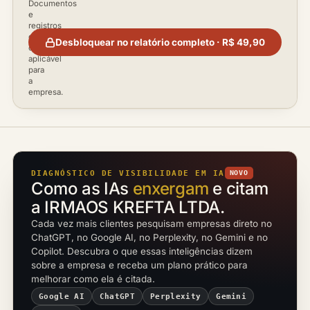
Documentos
e
registros
disponíveis
Desbloquear no relatório completo · R$ 49,90
conforme
aplicável
para
a
empresa.
DIAGNÓSTICO DE VISIBILIDADE EM IA
NOVO
Como as IAs
enxergam
e citam
a IRMAOS KREFTA LTDA.
Cada vez mais clientes pesquisam empresas direto no
ChatGPT, no Google AI, no Perplexity, no Gemini e no
Copilot. Descubra o que essas inteligências dizem
sobre a empresa e receba um plano prático para
melhorar como ela é citada.
Google AI
ChatGPT
Perplexity
Gemini