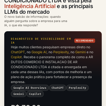
CONDICIONADO LTDA é vista pela
Inteligência Artificial
e as principais
LLMs do mercado
O novo balcão de informações: quando
alguém pergunta sobre a empresa para uma
IA, o que ela responde?
DIAGNÓSTICO DE VISIBILIDADE EM
RECOMENDADO
IA
Hoje muitos clientes pesquisam empresas direto no
ChatGPT
, no
Google AI
, no
Perplexity
, no
Gemini
e no
Copilot
. Receba o panorama completo de como a AR
DUTOS COMERCIO E INSTALACAO DE AR
CONDICIONADO LTDA é citada e enxergada em
cada uma dessas IAs, com pontos de melhoria e um
plano de ação prático para fortalecer a presença da
empresa.
Google AI Overviews
ChatGPT
Perplexity
Gemini
Copilot