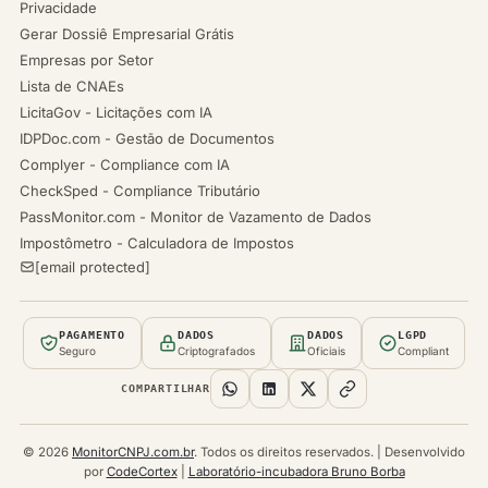
Privacidade
Gerar Dossiê Empresarial Grátis
Empresas por Setor
Lista de CNAEs
LicitaGov - Licitações com IA
IDPDoc.com - Gestão de Documentos
Complyer - Compliance com IA
CheckSped - Compliance Tributário
PassMonitor.com - Monitor de Vazamento de Dados
Impostômetro - Calculadora de Impostos
[email protected]
PAGAMENTO
DADOS
DADOS
LGPD
Seguro
Criptografados
Oficiais
Compliant
COMPARTILHAR
© 2026
MonitorCNPJ.com.br
. Todos os direitos reservados. | Desenvolvido
por
CodeCortex
|
Laboratório-incubadora Bruno Borba