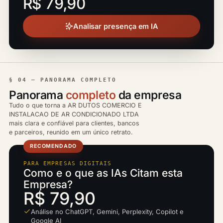
R$ 79,90
Analisar presença em IA
§ 04 — PANORAMA COMPLETO
Panorama
completo
da empresa
Tudo o que torna a AR DUTOS COMERCIO E
INSTALACAO DE AR CONDICIONADO LTDA
mais clara e confiável para clientes, bancos
e parceiros, reunido em um único retrato.
RECOMENDADO
PARA EMPRESAS DIGITAIS
Como e o que as IAs Citam esta
Empresa?
R$ 79,90
Análise no ChatGPT, Gemini, Perplexity, Copilot e
Google AI