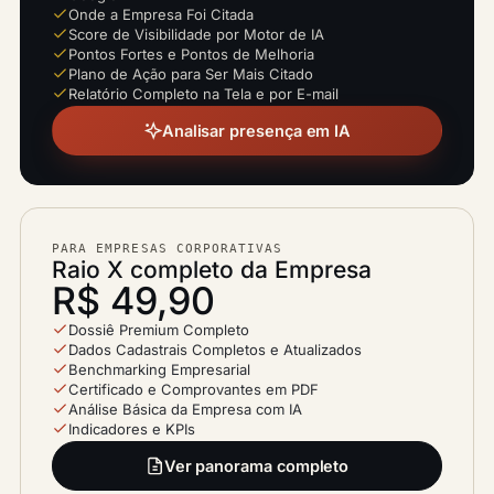
Onde a Empresa Foi Citada
Score de Visibilidade por Motor de IA
Pontos Fortes e Pontos de Melhoria
Plano de Ação para Ser Mais Citado
Relatório Completo na Tela e por E-mail
Analisar presença em IA
PARA EMPRESAS CORPORATIVAS
Raio X completo da Empresa
R$ 49,90
Dossiê Premium Completo
Dados Cadastrais Completos e Atualizados
Benchmarking Empresarial
Certificado e Comprovantes em PDF
Análise Básica da Empresa com IA
Indicadores e KPIs
Ver panorama completo