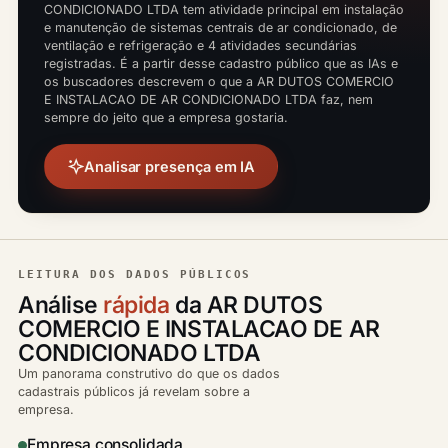
CONDICIONADO LTDA tem atividade principal em instalação
e manutenção de sistemas centrais de ar condicionado, de
ventilação e refrigeração e 4 atividades secundárias
registradas. É a partir desse cadastro público que as IAs e
os buscadores descrevem o que a AR DUTOS COMERCIO
E INSTALACAO DE AR CONDICIONADO LTDA faz, nem
sempre do jeito que a empresa gostaria.
Analisar presença em IA
LEITURA DOS DADOS PÚBLICOS
Análise
rápida
da AR DUTOS
COMERCIO E INSTALACAO DE AR
CONDICIONADO LTDA
Um panorama construtivo do que os dados
cadastrais públicos já revelam sobre a
empresa.
Empresa consolidada