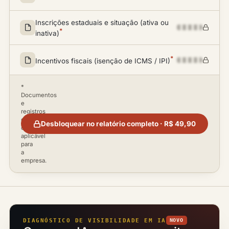
Inscrições estaduais e situação (ativa ou
*
inativa)
*
Incentivos fiscais (isenção de ICMS / IPI)
*
Documentos
e
registros
disponíveis
Desbloquear no relatório completo · R$ 49,90
conforme
aplicável
para
a
empresa.
DIAGNÓSTICO DE VISIBILIDADE EM IA
NOVO