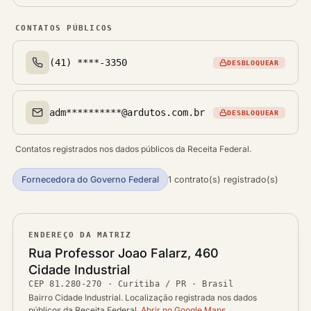
CONTATOS PÚBLICOS
(41) ****-3350
DESBLOQUEAR
Telefone(s)
adm**********@ardutos.com.br
DESBLOQUEAR
Email(s)
Contatos registrados nos dados públicos da Receita Federal.
Fornecedora do Governo Federal
1 contrato(s) registrado(s)
ENDEREÇO DA MATRIZ
Logradouro
Rua Professor Joao Falarz, 460
Bairro
Cidade Industrial
Ver localização no mapa
CEP
81.280-270
·
Curitiba / PR
· Brasil
CEP
Cidade / UF
Bairro Cidade Industrial. Localização registrada nos dados
públicos da Receita Federal.
Abrir no Google Maps