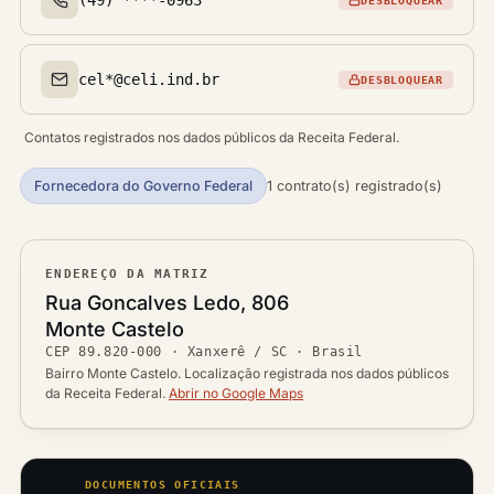
DESBLOQUEAR
Telefone(s)
cel*@celi.ind.br
DESBLOQUEAR
Email(s)
Contatos registrados nos dados públicos da Receita Federal.
Fornecedora do Governo Federal
1 contrato(s) registrado(s)
ENDEREÇO DA MATRIZ
Logradouro
Rua Goncalves Ledo, 806
Bairro
Monte Castelo
Ver localização no mapa
CEP
89.820-000
·
Xanxerê / SC
· Brasil
CEP
Cidade / UF
Bairro Monte Castelo. Localização registrada nos dados públicos
da Receita Federal.
Abrir no Google Maps
DOCUMENTOS OFICIAIS