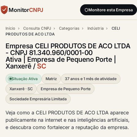
Monitor
CNPJ
Monitore esta Empresa
Início
›
Consulta CNPJ
›
Categorias
›
Indústria
›
CELI
PRODUTOS DE ACO LTDA
Empresa CELI PRODUTOS DE ACO LTDA
- CNPJ 81.340.960/0001-00
Ativa | Empresa de Pequeno Porte |
Xanxerê /
SC
Situação Ativa
Matriz
37 anos e 1 mês de atividade
Xanxerê · SC
Empresa de Pequeno Porte
Sociedade Empresária Limitada
Veja como a CELI PRODUTOS DE ACO LTDA aparece
publicamente na internet e nas inteligências artificiais,
e descubra como fortalecer a reputação da empresa.