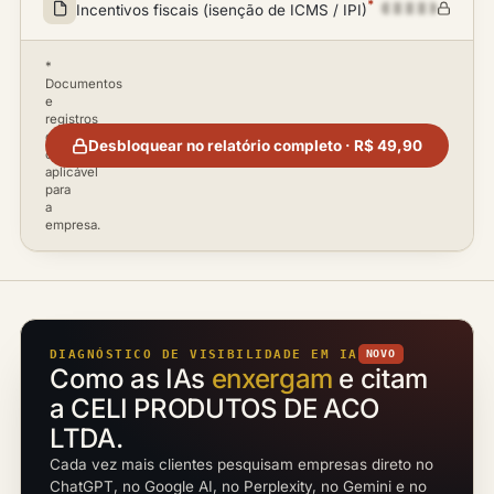
*
Incentivos fiscais (isenção de ICMS / IPI)
*
Documentos
e
registros
disponíveis
Desbloquear no relatório completo · R$ 49,90
conforme
aplicável
para
a
empresa.
DIAGNÓSTICO DE VISIBILIDADE EM IA
NOVO
Como as IAs
enxergam
e citam
a CELI PRODUTOS DE ACO
LTDA.
Cada vez mais clientes pesquisam empresas direto no
ChatGPT, no Google AI, no Perplexity, no Gemini e no