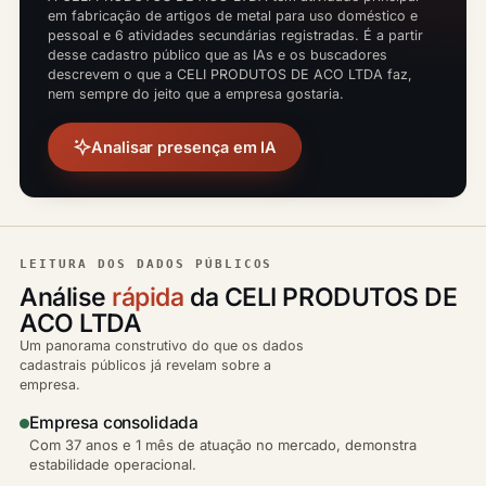
em fabricação de artigos de metal para uso doméstico e
pessoal e 6 atividades secundárias registradas. É a partir
desse cadastro público que as IAs e os buscadores
descrevem o que a CELI PRODUTOS DE ACO LTDA faz,
nem sempre do jeito que a empresa gostaria.
Analisar presença em IA
LEITURA DOS DADOS PÚBLICOS
Análise
rápida
da CELI PRODUTOS DE
ACO LTDA
Um panorama construtivo do que os dados
cadastrais públicos já revelam sobre a
empresa.
Empresa consolidada
Com 37 anos e 1 mês de atuação no mercado, demonstra
estabilidade operacional.