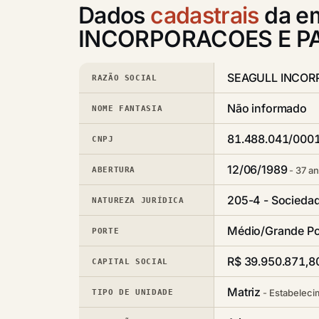
Dados
cadastrais
da e
INCORPORACOES E PA
SEAGULL INCORP
RAZÃO SOCIAL
Não informado
NOME FANTASIA
81.488.041/000
CNPJ
12/06/1989
37 an
ABERTURA
205-4 - Socieda
NATUREZA JURÍDICA
Médio/Grande Po
PORTE
R$ 39.950.871,8
CAPITAL SOCIAL
Matriz
Estabeleci
TIPO DE UNIDADE