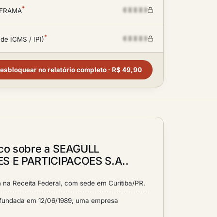
*
SUFRAMA
*
 de ICMS / IPI)
esbloquear no relatório completo · R$ 49,90
ico sobre a SEAGULL
 E PARTICIPACOES S.A..
a
na Receita Federal, com sede em Curitiba/PR.
undada em 12/06/1989, uma empresa