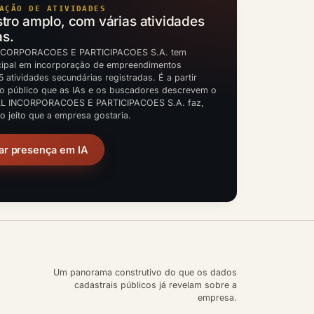
AÇÃO DE ATIVIDADES
ro amplo, com várias atividades
as.
NCORPORACOES E PARTICIPACOES S.A. tem
ncipal em incorporação de empreendimentos
 5 atividades secundárias registradas. É a partir
o público que as IAs e os buscadores descrevem o
L INCORPORACOES E PARTICIPACOES S.A. faz,
 jeito que a empresa gostaria.
ar presença em IA
Um panorama construtivo do que os dados
cadastrais públicos já revelam sobre a
empresa.