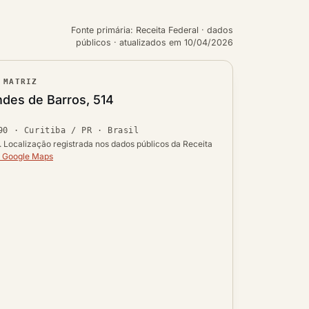
Fonte primária: Receita Federal · dados
públicos · atualizados em 10/04/2026
 MATRIZ
ouro
des de Barros, 514
Ver localização no mapa
90
·
Curitiba / PR
· Brasil
 UF
i. Localização registrada nos dados públicos da Receita
o Google Maps