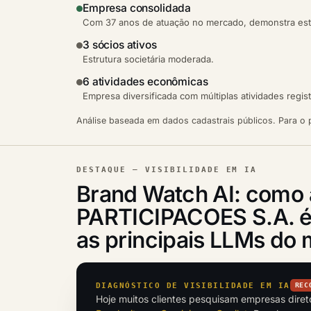
Empresa consolidada
Com 37 anos de atuação no mercado, demonstra esta
3 sócios ativos
Estrutura societária moderada.
6 atividades econômicas
Empresa diversificada com múltiplas atividades regis
Análise baseada em dados cadastrais públicos. Para o p
DESTAQUE — VISIBILIDADE EM IA
Brand Watch AI: com
PARTICIPACOES S.A. é 
as principais LLMs do
DIAGNÓSTICO DE VISIBILIDADE EM IA
REC
Hoje muitos clientes pesquisam empresas dire