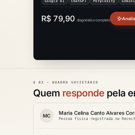
Google AI
ChatGPT
Perplexity
Gemin
R$ 79,90
Anali
diagnóstico completo
§ 02 — QUADRO SOCIETÁRIO
Quem
responde
pela 
Maria Celina Canto Alvares Cor
MC
Pessoa física registrada na Recei