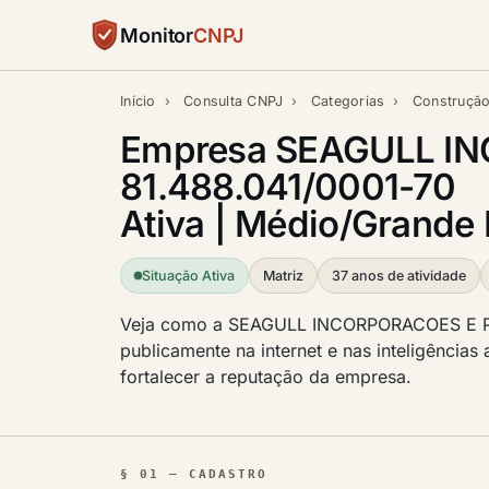
Monitor
CNPJ
Início
›
Consulta CNPJ
›
Categorias
›
Construçã
Empresa SEAGULL IN
81.488.041/0001-70
Ativa | Médio/Grande P
Situação Ativa
Matriz
37 anos de atividade
Veja como a SEAGULL INCORPORACOES E P
publicamente na internet e nas inteligências 
fortalecer a reputação da empresa.
§ 01 — CADASTRO