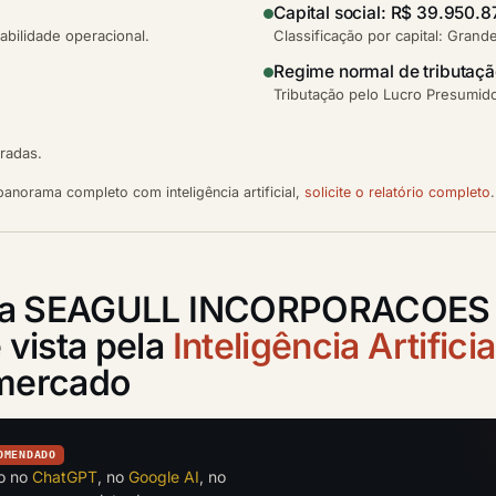
Capital social: R$ 39.950.8
bilidade operacional.
Classificação por capital: Grand
Regime normal de tributaç
Tributação pelo Lucro Presumido
tradas.
anorama completo com inteligência artificial,
solicite o relatório completo
.
o a SEAGULL INCORPORACOES
vista pela
Inteligência Artificia
 mercado
OMENDADO
to no
ChatGPT
, no
Google AI
, no