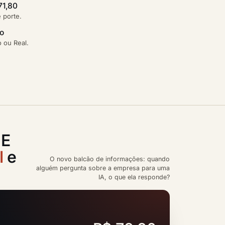
71,80
e porte.
ão
 ou Real.
 E
l
e
O novo balcão de informações: quando
alguém pergunta sobre a empresa para uma
IA, o que ela responde?