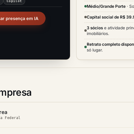
i
Copilot
Médio/Grande Porte
· So
Capital social de R$ 39
sar presença em IA
3 sócios
e atividade pri
imobiliários.
Retrato completo dispon
só lugar.
empresa
rea
ta Federal