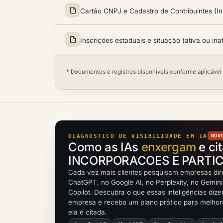
Cartão CNPJ e Cadastro de Contribuintes (In
Inscrições estaduais e situação (ativa ou ina
* Documentos e registros disponíveis conforme aplicável
DIAGNÓSTICO DE VISIBILIDADE EM IA
NOV
Como as IAs
enxergam
e ci
INCORPORACOES E PARTICI
Cada vez mais clientes pesquisam empresas dir
ChatGPT, no Google AI, no Perplexity, no Gemini
Copilot. Descubra o que essas inteligências diz
empresa e receba um plano prático para melho
ela é citada.