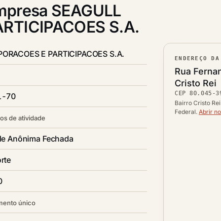
mpresa SEAGULL
RTICIPACOES S.A.
ORACOES E PARTICIPACOES S.A.
ENDEREÇO DA
Lograd
Rua Fernan
Bairro
Cristo Rei
CEP
80.045-3
CEP
1-70
Cidade /
Bairro Cristo Re
Federal.
Abrir n
os de atividade
de Anônima Fechada
rte
0
mento único