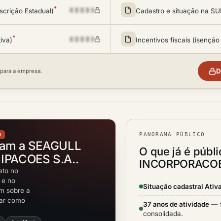
*
scrição Estadual)
Cadastro e situação na 
*
tiva)
Incentivos fiscais (isenção
D
 para a empresa.
PANORAMA PÚBLICO
O
tam a SEAGULL
O que já é públ
PACOES S.A..
INCORPORACOES
eto no
 e no
Situação cadastral Ativ
em sobre a
rar como
37 anos de atividade
— f
consolidada.