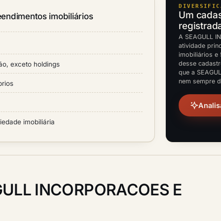
DIVERSIFIC
Um cadast
endimentos imobiliários
registrad
A SEAGULL I
atividade pri
imobiliários e
desse cadastr
ão, exceto holdings
que a SEAGUL
nem sempre do
rios
Analis
edade imobiliária
GULL INCORPORACOES E