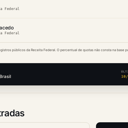
ta Federal
Macedo
ta Federal
egistros públicos da Receita Federal. O percentual de quotas não consta na base p
ÚLT
Brasil
10
tradas