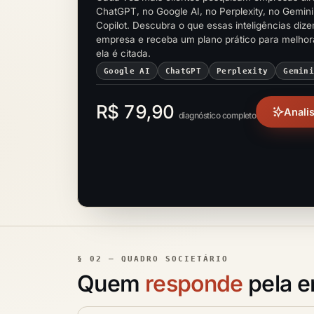
ChatGPT, no Google AI, no Perplexity, no Gemini
Copilot. Descubra o que essas inteligências diz
empresa e receba um plano prático para melho
ela é citada.
Google AI
ChatGPT
Perplexity
Gemin
R$ 79,90
Anali
diagnóstico completo
§ 02 — QUADRO SOCIETÁRIO
Quem
responde
pela 