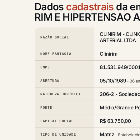
Dados
cadastrais
da em
RIM E HIPERTENSAO 
CLINIRIM - CLIN
RAZÃO SOCIAL
ARTERIAL LTDA
Clinirim
NOME FANTASIA
81.531.949/000
CNPJ
05/10/1989
36 an
ABERTURA
206-2 - Sociedad
NATUREZA JURÍDICA
Médio/Grande Po
PORTE
R$ 63.750,00
CAPITAL SOCIAL
Matriz
Estabeleci
TIPO DE UNIDADE