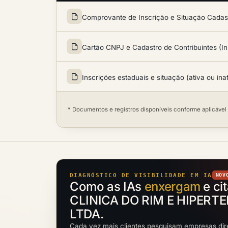
Comprovante de Inscrição e Situação Cadastr
Cartão CNPJ e Cadastro de Contribuintes (In
Inscrições estaduais e situação (ativa ou ina
* Documentos e registros disponíveis conforme aplicável
DIAGNÓSTICO DE VISIBILIDADE EM IA
NOV
Como as IAs
enxergam
e ci
CLINICA DO RIM E HIPERT
LTDA.
Cada vez mais clientes pesquisam empresas dir