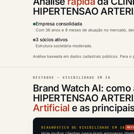
Análise
rápida
da CLIN
HIPERTENSAO ARTERI
Empresa consolidada
Com 36 anos e 8 meses de atuação no mercado, demo
3 sócios ativos
Estrutura societária moderada.
Análise baseada em dados cadastrais públicos. Para o p
DESTAQUE — VISIBILIDADE EM IA
Brand Watch AI: como 
HIPERTENSAO ARTERIAL
Artificial
e as principa
DIAGNÓSTICO DE VISIBILIDADE EM IA
REC
Hoje muitos clientes pesquisam empresas dire