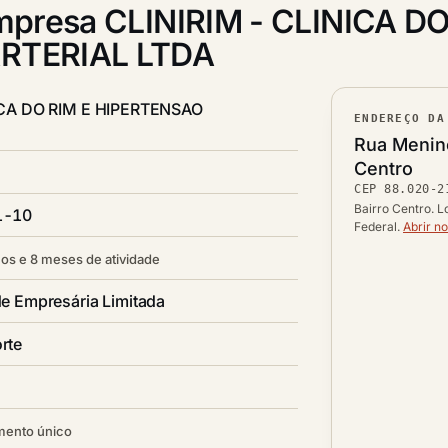
presa CLINIRIM - CLINICA D
ARTERIAL LTDA
ICA DO RIM E HIPERTENSAO
ENDEREÇO DA
Lograd
Rua Menino
Bairro
Centro
CEP
88.020-2
CEP
Cidade /
Bairro Centro. L
1-10
Federal.
Abrir n
os e 8 meses de atividade
e Empresária Limitada
rte
mento único