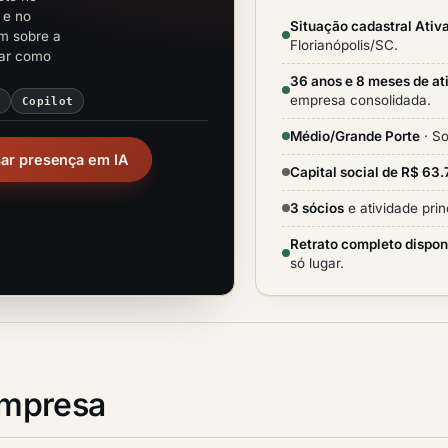
 e no
Situação cadastral Ativ
em sobre a
Florianópolis/SC.
rar como
36 anos e 8 meses de at
empresa consolidada.
i
Copilot
Médio/Grande Porte
· So
sar presença em IA
Capital social de R$ 63
3 sócios
e atividade prin
Retrato completo dispon
só lugar.
empresa