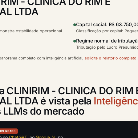
IRIM - CLINICA DO RIM E
AL LTDA
Capital social: R$ 63.750,0
nstra estabilidade operacional.
Classificação por capital: Pequ
Regime normal de tributaç
Tributação pelo Lucro Presumido
anorama completo com inteligência artificial,
solicite o relatório completo
.
a CLINIRIM - CLINICA DO RIM 
 LTDA é vista pela
Inteligênc
is LLMs do mercado
OMENDADO
to no
ChatGPT
, no
Google AI
, no