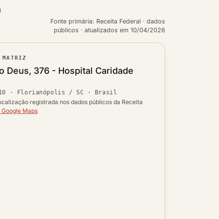
O
Fonte primária: Receita Federal · dados
públicos · atualizados em 10/04/2026
 MATRIZ
ouro
 Deus, 376 - Hospital Caridade
Ver localização no mapa
10
·
Florianópolis / SC
· Brasil
 UF
ocalização registrada nos dados públicos da Receita
o Google Maps