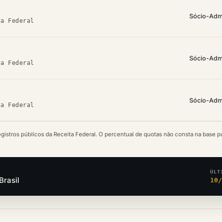
Sócio-Adm
ta Federal
Sócio-Adm
ta Federal
Sócio-Adm
ta Federal
egistros públicos da Receita Federal. O percentual de quotas não consta na base p
ÚLT
Brasil
10