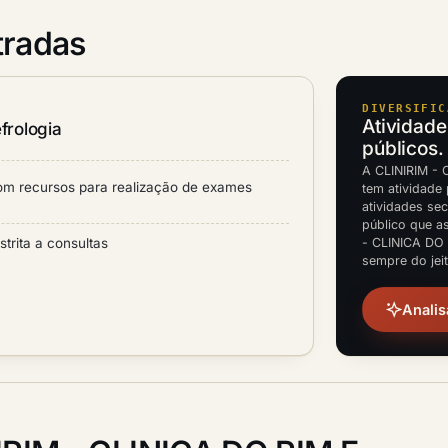
tradas
DIVERSIFIC
Atividade
frologia
públicos.
A CLINIRIM -
com recursos para realização de exames
tem atividade 
atividades sec
público que a
strita a consultas
- CLINICA DO
sempre do jei
Analis