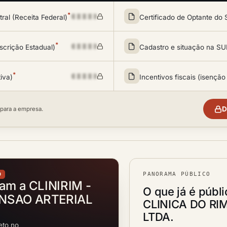
*
al (Receita Federal)
Certificado de Optante do 
*
scrição Estadual)
Cadastro e situação na 
*
tiva)
Incentivos fiscais (isenção
D
 para a empresa.
PANORAMA PÚBLICO
O
tam a CLINIRIM -
O que já é públ
ENSAO ARTERIAL
CLINICA DO RI
LTDA.
eto no