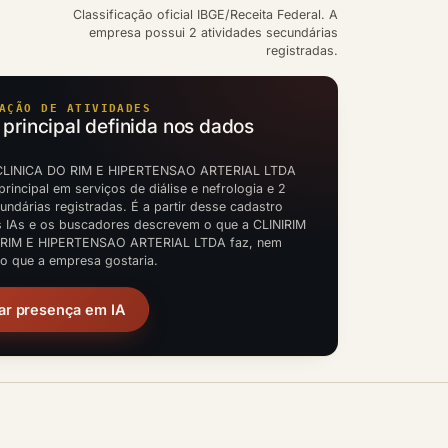
Classificação oficial IBGE/Receita Federal. A
empresa possui 2 atividades secundárias
registradas.
AÇÃO DE ATIVIDADES
 principal definida nos dados
 CLINICA DO RIM E HIPERTENSAO ARTERIAL LTDA
principal em serviços de diálise e nefrologia e 2
undárias registradas. É a partir desse cadastro
s IAs e os buscadores descrevem o que a CLINIRIM
 RIM E HIPERTENSAO ARTERIAL LTDA faz, nem
to que a empresa gostaria.
ar presença em IA