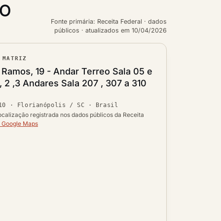
CO
Fonte primária: Receita Federal · dados
públicos · atualizados em 10/04/2026
 MATRIZ
ouro
Ramos, 19 - Andar Terreo Sala 05 e
, 2 ,3 Andares Sala 207 , 307 a 310
Ver localização no mapa
10
·
Florianópolis / SC
· Brasil
 UF
ocalização registrada nos dados públicos da Receita
o Google Maps