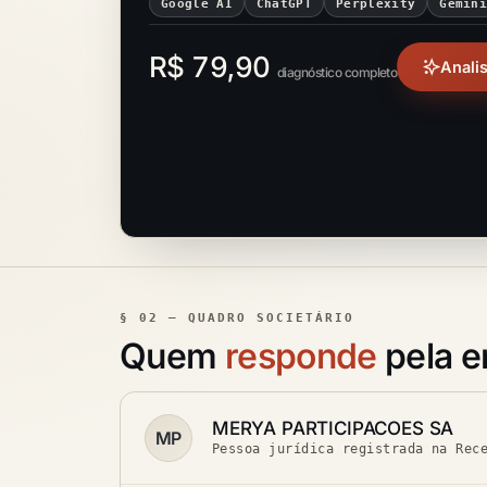
Google AI
ChatGPT
Perplexity
Gemin
R$ 79,90
Anali
diagnóstico completo
§ 02 — QUADRO SOCIETÁRIO
Quem
responde
pela 
MERYA PARTICIPACOES SA
MP
Pessoa jurídica registrada na Rec