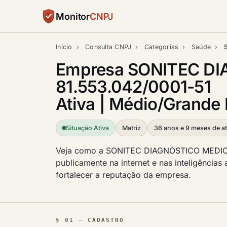
Monitor
CNPJ
Início
›
Consulta CNPJ
›
Categorias
›
Saúde
›
Empresa SONITEC DI
81.553.042/0001-51
Ativa | Médio/Grande P
Situação Ativa
Matriz
36 anos e 9 meses de at
Veja como a SONITEC DIAGNOSTICO MEDI
publicamente na internet e nas inteligências 
fortalecer a reputação da empresa.
§ 01 — CADASTRO