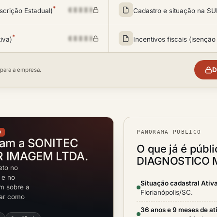
*
scrição Estadual)
Cadastro e situação na 
*
tiva)
Incentivos fiscais (isenção
D
 para a empresa.
PANORAMA PÚBLICO
O
tam a SONITEC
O que já é públ
 IMAGEM LTDA.
DIAGNOSTICO 
eto no
 e no
Situação cadastral Ativ
em sobre a
Florianópolis/SC.
rar como
36 anos e 9 meses de at