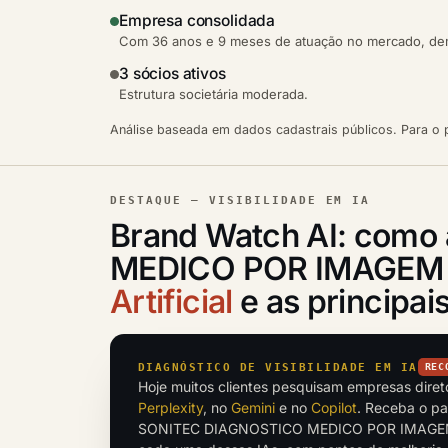
Empresa consolidada
Com 36 anos e 9 meses de atuação no mercado, demo
3 sócios ativos
Estrutura societária moderada.
Análise baseada em dados cadastrais públicos. Para o p
DESTAQUE — VISIBILIDADE EM IA
Brand Watch AI: com
MEDICO POR IMAGEM L
Artificial
e as principa
DIAGNÓSTICO DE VISIBILIDADE EM IA
REC
Hoje muitos clientes pesquisam empresas dire
Perplexity
, no
Gemini
e no
Copilot
. Receba o p
SONITEC DIAGNOSTICO MEDICO POR IMAGEM 