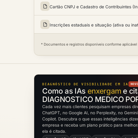
Cartão CNPJ e Cadastro de Contribuintes (In
Inscrições estaduais e situação (ativa ou ina
* Documentos e registros disponíveis conforme aplicável
DIAGNÓSTICO DE VISIBILIDADE EM IA
NOV
Como as IAs
enxergam
e ci
DIAGNOSTICO MEDICO POR
Cada vez mais clientes pesquisam empresas dir
ChatGPT, no Google AI, no Perplexity, no Gemini
Copilot. Descubra o que essas inteligências diz
empresa e receba um plano prático para melho
ela é citada.