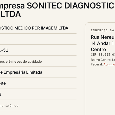
mpresa SONITEC DIAGNOSTI
 LTDA
OSTICO MEDICO POR IMAGEM LTDA
ENDEREÇO DA
Lograd
Rua Nereu 
14 Andar 1 
Bairro
Centro
1-51
CEP
88.015-0
CEP
Cidade /
Bairro Centro. L
nos e 9 meses de atividade
Federal.
Abrir n
e Empresária Limitada
rte
9
mento único