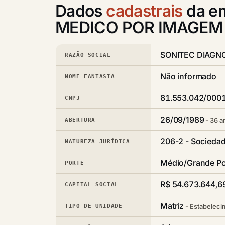
Dados
cadastrais
da e
MEDICO POR IMAGEM
SONITEC DIAGN
RAZÃO SOCIAL
Não informado
NOME FANTASIA
81.553.042/000
CNPJ
26/09/1989
36 a
ABERTURA
206-2 - Sociedad
NATUREZA JURÍDICA
Médio/Grande Po
PORTE
R$ 54.673.644,6
CAPITAL SOCIAL
Matriz
Estabeleci
TIPO DE UNIDADE