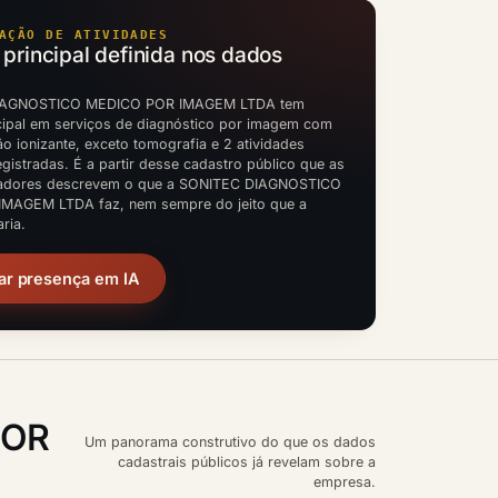
AÇÃO DE ATIVIDADES
 principal definida nos dados
IAGNOSTICO MEDICO POR IMAGEM LTDA tem
ncipal em serviços de diagnóstico por imagem com
o ionizante, exceto tomografia e 2 atividades
gistradas. É a partir desse cadastro público que as
cadores descrevem o que a SONITEC DIAGNOSTICO
MAGEM LTDA faz, nem sempre do jeito que a
ria.
ar presença em IA
POR
Um panorama construtivo do que os dados
cadastrais públicos já revelam sobre a
empresa.