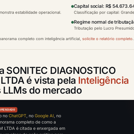
Capital social: R$ 54.673.6
nstra estabilidade operacional.
Classificação por capital: Grand
Regime normal de tributaç
Tributação pelo Lucro Presumido
anorama completo com inteligência artificial,
solicite o relatório completo
.
o a SONITEC DIAGNOSTICO
TDA é vista pela
Inteligência
is LLMs do mercado
OMENDADO
to no
ChatGPT
, no
Google AI
, no
anorama completo de como a
LTDA é citada e enxergada em