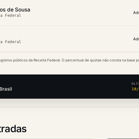
os de Sousa
Ad
ta Federal
Ad
ta Federal
egistros públicos da Receita Federal. O percentual de quotas não consta na base p
ÚLT
Brasil
10
tradas