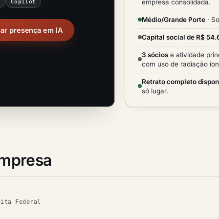
empresa consolidada.
i
Copilot
Médio/Grande Porte
· So
sar presença em IA
Capital social de R$ 54
3 sócios
e atividade pri
com uso de radiação ion
Retrato completo dispon
só lugar.
empresa
eita Federal