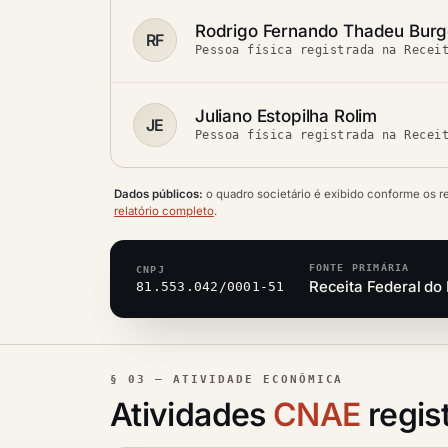
Rodrigo Fernando Thadeu Burg
RF
Pessoa física registrada na Recei
Juliano Estopilha Rolim
JE
Pessoa física registrada na Recei
Dados públicos:
o quadro societário é exibido conforme os r
relatório completo
.
FONTE PRIMÁRIA
CNPJ
Receita Federal do 
81.553.042/0001-51
§ 03 — ATIVIDADE ECONÔMICA
Atividades
CNAE
regis