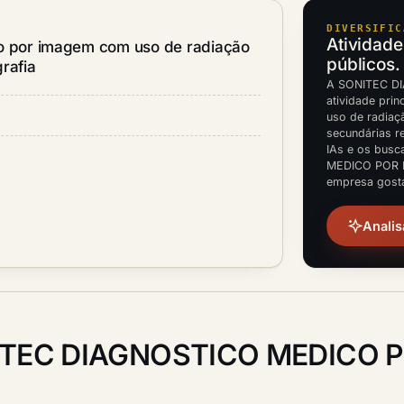
DIVERSIFIC
Atividade
co por imagem com uso de radiação
públicos.
rafia
A SONITEC D
atividade pri
uso de radiaçã
secundárias re
IAs e os bus
MEDICO POR I
empresa gosta
Analis
ITEC DIAGNOSTICO MEDICO 