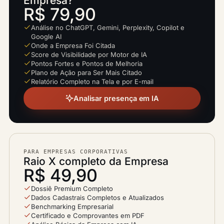
Empresa?
R$ 79,90
Análise no ChatGPT, Gemini, Perplexity, Copilot e
Google AI
Onde a Empresa Foi Citada
Score de Visibilidade por Motor de IA
Pontos Fortes e Pontos de Melhoria
Plano de Ação para Ser Mais Citado
Relatório Completo na Tela e por E-mail
Analisar presença em IA
PARA EMPRESAS CORPORATIVAS
Raio X completo da Empresa
R$ 49,90
Dossiê Premium Completo
Dados Cadastrais Completos e Atualizados
Benchmarking Empresarial
Certificado e Comprovantes em PDF