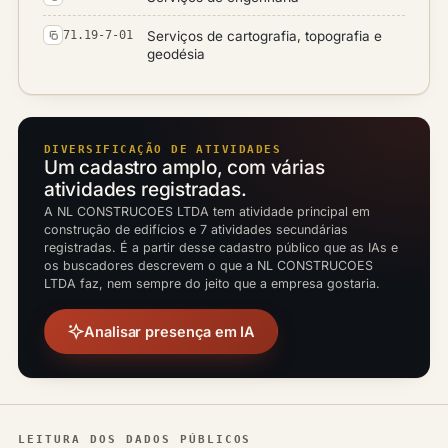
Serviços de cartografia, topografia e
71.19-7-01
geodésia
DIVERSIFICAÇÃO DE ATIVIDADES
Um cadastro amplo, com várias
atividades registradas.
A NL CONSTRUCOES LTDA tem atividade principal em
construção de edifícios e 7 atividades secundárias
registradas. É a partir desse cadastro público que as IAs e
os buscadores descrevem o que a NL CONSTRUCOES
LTDA faz, nem sempre do jeito que a empresa gostaria.
Analisar presença em IA
LEITURA DOS DADOS PÚBLICOS