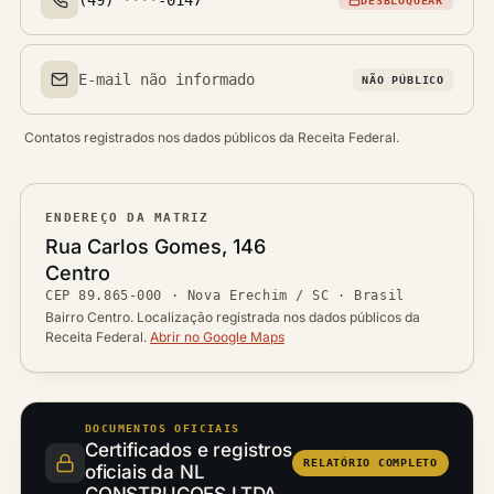
DESBLOQUEAR
Telefone(s)
E-mail não informado
NÃO PÚBLICO
Email(s)
Contatos registrados nos dados públicos da Receita Federal.
ENDEREÇO DA MATRIZ
Logradouro
Rua Carlos Gomes, 146
Bairro
Centro
Ver localização no mapa
CEP
89.865-000
·
Nova Erechim / SC
· Brasil
CEP
Cidade / UF
Bairro Centro. Localização registrada nos dados públicos da
Receita Federal.
Abrir no Google Maps
DOCUMENTOS OFICIAIS
Certificados e registros
RELATÓRIO COMPLETO
oficiais da NL