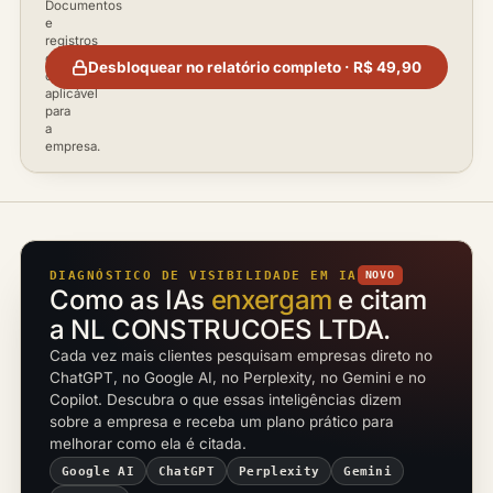
Documentos
e
registros
disponíveis
Desbloquear no relatório completo · R$ 49,90
conforme
aplicável
para
a
empresa.
DIAGNÓSTICO DE VISIBILIDADE EM IA
NOVO
Como as IAs
enxergam
e citam
a NL CONSTRUCOES LTDA.
Cada vez mais clientes pesquisam empresas direto no
ChatGPT, no Google AI, no Perplexity, no Gemini e no
Copilot. Descubra o que essas inteligências dizem
sobre a empresa e receba um plano prático para
melhorar como ela é citada.
Google AI
ChatGPT
Perplexity
Gemini