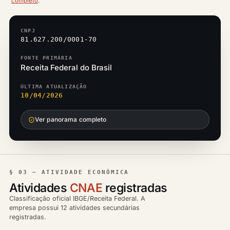
completo
.
CNPJ
81.627.200/0001-70
FONTE PRIMÁRIA
Receita Federal do Brasil
ÚLTIMA ATUALIZAÇÃO
10/04/2026
Ver panorama completo
§ 03 — ATIVIDADE ECONÔMICA
Atividades
CNAE
registradas
Classificação oficial IBGE/Receita Federal. A
empresa possui 12 atividades secundárias
registradas.