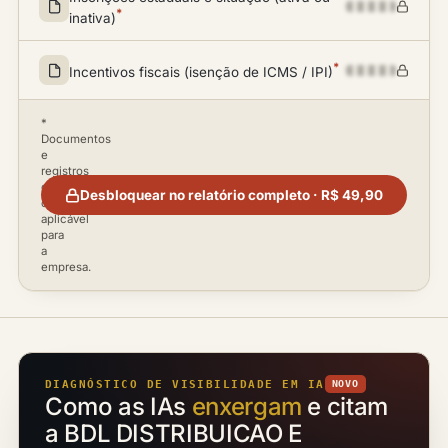
*
inativa)
*
Incentivos fiscais (isenção de ICMS / IPI)
*
Documentos
e
registros
disponíveis
Desbloquear no relatório completo · R$ 49,90
conforme
aplicável
para
a
empresa.
DIAGNÓSTICO DE VISIBILIDADE EM IA
NOVO
Como as IAs
enxergam
e citam
a BDL DISTRIBUICAO E