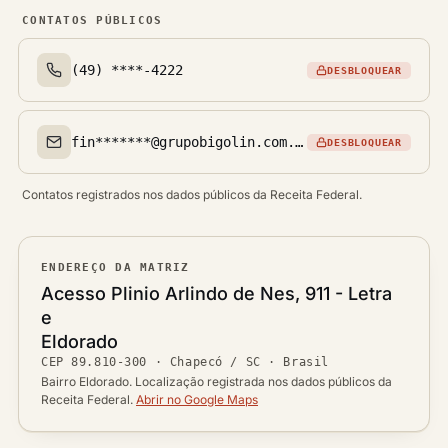
CONTATOS PÚBLICOS
(49) ****-4222
DESBLOQUEAR
Telefone(s)
fin*******@grupobigolin.com.br
DESBLOQUEAR
Email(s)
Contatos registrados nos dados públicos da Receita Federal.
ENDEREÇO DA MATRIZ
Logradouro
Acesso Plinio Arlindo de Nes, 911 - Letra
e
Bairro
Eldorado
Ver localização no mapa
CEP
89.810-300
·
Chapecó / SC
· Brasil
CEP
Cidade / UF
Bairro Eldorado. Localização registrada nos dados públicos da
Receita Federal.
Abrir no Google Maps