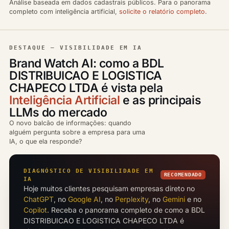
Análise baseada em dados cadastrais públicos. Para o panorama
completo com inteligência artificial,
solicite o relatório completo
.
DESTAQUE — VISIBILIDADE EM IA
Brand Watch AI: como a BDL
DISTRIBUICAO E LOGISTICA
CHAPECO LTDA é vista pela
Inteligência Artificial
e as principais
LLMs do mercado
O novo balcão de informações: quando
alguém pergunta sobre a empresa para uma
IA, o que ela responde?
DIAGNÓSTICO DE VISIBILIDADE EM
RECOMENDADO
IA
Hoje muitos clientes pesquisam empresas direto no
ChatGPT
, no
Google AI
, no
Perplexity
, no
Gemini
e no
Copilot
. Receba o panorama completo de como a BDL
DISTRIBUICAO E LOGISTICA CHAPECO LTDA é