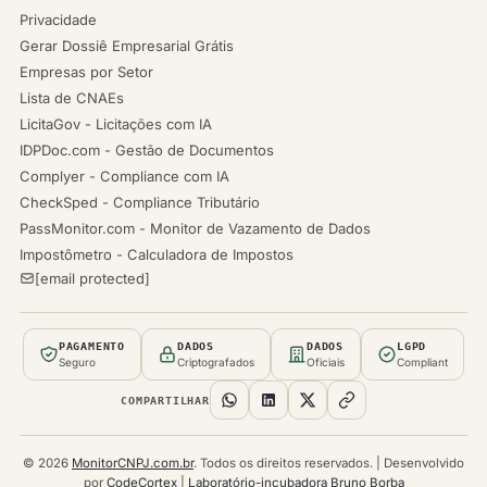
Privacidade
Gerar Dossiê Empresarial Grátis
Empresas por Setor
Lista de CNAEs
LicitaGov - Licitações com IA
IDPDoc.com - Gestão de Documentos
Complyer - Compliance com IA
CheckSped - Compliance Tributário
PassMonitor.com - Monitor de Vazamento de Dados
Impostômetro - Calculadora de Impostos
[email protected]
PAGAMENTO
DADOS
DADOS
LGPD
Seguro
Criptografados
Oficiais
Compliant
COMPARTILHAR
© 2026
MonitorCNPJ.com.br
. Todos os direitos reservados. | Desenvolvido
por
CodeCortex
|
Laboratório-incubadora Bruno Borba