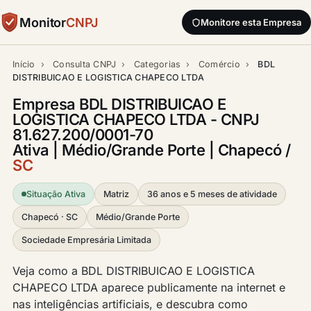
Monitor
CNPJ
Monitore esta Empresa
Início
›
Consulta CNPJ
›
Categorias
›
Comércio
›
BDL
DISTRIBUICAO E LOGISTICA CHAPECO LTDA
Empresa BDL DISTRIBUICAO E
LOGISTICA CHAPECO LTDA - CNPJ
81.627.200/0001-70
Ativa | Médio/Grande Porte | Chapecó /
SC
Situação Ativa
Matriz
36 anos e 5 meses de atividade
Chapecó · SC
Médio/Grande Porte
Sociedade Empresária Limitada
Veja como a BDL DISTRIBUICAO E LOGISTICA
CHAPECO LTDA aparece publicamente na internet e
nas inteligências artificiais, e descubra como