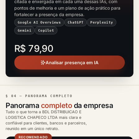
citada e enxergada em cada uma dessas IAs, com
pontos de melhoria e um plano de ação prático para
fortalecer a presença da empresa.
Google AI Overviews
ChatGPT
Perplexity
Gemini
Copilot
R$ 79,90
Analisar presença em IA
§ 04 — PANORAMA COMPLETO
Panorama
completo
da empresa
Tudo o que torna a BDL DISTRIBUICAO E
LOGISTICA CHAPECO LTDA mais clara e
confiável para clientes, bancos e parceiros,
reunido em um único retrato.
RECOMENDADO