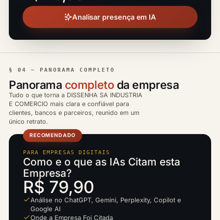
Analisar presença em IA
§ 04 — PANORAMA COMPLETO
Panorama
completo
da empresa
Tudo o que torna a DISSENHA SA INDUSTRIA
E COMERCIO mais clara e confiável para
clientes, bancos e parceiros, reunido em um
único retrato.
RECOMENDADO
PARA EMPRESAS DIGITAIS
Como e o que as IAs Citam esta
Empresa?
R$ 79,90
Análise no ChatGPT, Gemini, Perplexity, Copilot e
Google AI
Onde a Empresa Foi Citada