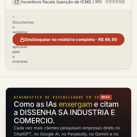
*
Incentivos fiscais (isenção de ICMS / IPI)
*
Documentos
e
registros
disponíveis
Desbloquear no relatório completo · R$ 49,90
conforme
aplicável
para
a
empresa.
DIAGNÓSTICO DE VISIBILIDADE EM IA
NOVO
Como as IAs
enxergam
e citam
a DISSENHA SA INDUSTRIA E
COMERCIO.
Cada vez mais clientes pesquisam empresas direto no
ChatGPT, no Google AI, no Perplexity, no Gemini e no