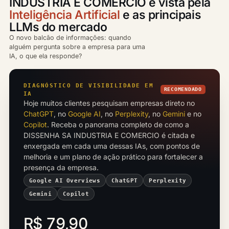
INDUSTRIA E COMERCIO é vista pela
Inteligência Artificial
e as principais
LLMs do mercado
O novo balcão de informações: quando
alguém pergunta sobre a empresa para uma
IA, o que ela responde?
DIAGNÓSTICO DE VISIBILIDADE EM
RECOMENDADO
IA
Hoje muitos clientes pesquisam empresas direto no
ChatGPT
, no
Google AI
, no
Perplexity
, no
Gemini
e no
Copilot
. Receba o panorama completo de como a
DISSENHA SA INDUSTRIA E COMERCIO é citada e
enxergada em cada uma dessas IAs, com pontos de
melhoria e um plano de ação prático para fortalecer a
presença da empresa.
Google AI Overviews
ChatGPT
Perplexity
Gemini
Copilot
R$ 79,90