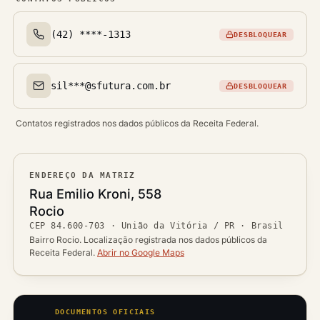
(42) ****-1313
DESBLOQUEAR
Telefone(s)
sil***@sfutura.com.br
DESBLOQUEAR
Email(s)
Contatos registrados nos dados públicos da Receita Federal.
ENDEREÇO DA MATRIZ
Logradouro
Rua Emilio Kroni, 558
Bairro
Rocio
Ver localização no mapa
CEP
84.600-703
·
União da Vitória / PR
· Brasil
CEP
Cidade / UF
Bairro Rocio. Localização registrada nos dados públicos da
Receita Federal.
Abrir no Google Maps
DOCUMENTOS OFICIAIS