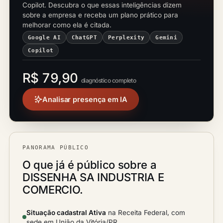
Copilot. Descubra o que essas inteligências dizem
sobre a empresa e receba um plano prático para
melhorar como ela é citada.
Google AI
ChatGPT
Perplexity
Gemini
Copilot
R$ 79,90
diagnóstico completo
Analisar presença em IA
PANORAMA PÚBLICO
O que já é público sobre a
DISSENHA SA INDUSTRIA E
COMERCIO.
Situação cadastral Ativa
na Receita Federal, com
sede em União da Vitória/PR.