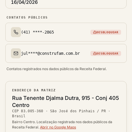
16/04/2026
CONTATOS PÚBLICOS
(41) ****-2865
DESBLOQUEAR
Telefone(s)
jul****@construfam.com.br
DESBLOQUEAR
Email(s)
Contatos registrados nos dados públicos da Receita Federal.
ENDEREÇO DA MATRIZ
Logradouro
Rua Tenente Djalma Dutra, 915 - Conj 405
Bairro
Centro
Ver localização no mapa
CEP
83.005-360
·
São José dos Pinhais / PR
·
CEP
Brasil
Cidade / UF
Bairro Centro. Localização registrada nos dados públicos da
Receita Federal.
Abrir no Google Maps