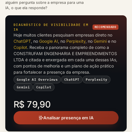
alguém pergunta sobre a empresa para uma
IA, o que ela responde?
DIAGNÓSTICO DE VISIBILIDADE EM
RECOMENDADO
IA
Hoje muitos clientes pesquisam empresas direto no
ChatGPT
, no
Google AI
, no
Perplexity
, no
Gemini
e no
Copilot
. Receba o panorama completo de como a
CONSTRUFAM ENGENHARIA E EMPREENDIMENTOS
LTDA é citada e enxergada em cada uma dessas IAs,
com pontos de melhoria e um plano de ação prático
para fortalecer a presença da empresa.
Google AI Overviews
ChatGPT
Perplexity
Gemini
Copilot
R$ 79,90
Analisar presença em IA