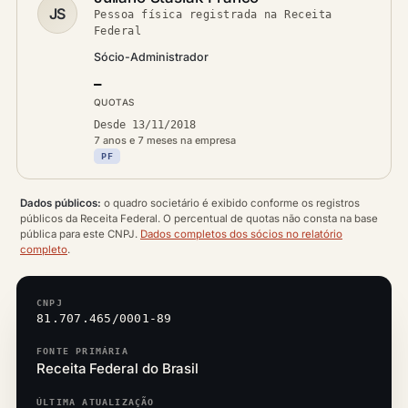
JS
Pessoa física registrada na Receita
Federal
Sócio-Administrador
—
QUOTAS
Desde 13/11/2018
7 anos e 7 meses na empresa
PF
Dados públicos:
o quadro societário é exibido conforme os registros
públicos da Receita Federal. O percentual de quotas não consta na base
pública para este CNPJ.
Dados completos dos sócios no relatório
completo
.
CNPJ
81.707.465/0001-89
FONTE PRIMÁRIA
Receita Federal do Brasil
ÚLTIMA ATUALIZAÇÃO