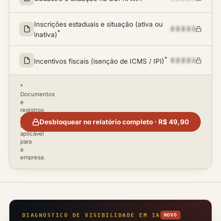
Inscrições estaduais e situação (ativa ou
*
inativa)
*
Incentivos fiscais (isenção de ICMS / IPI)
*
Documentos
e
registros
disponíveis
Desbloquear no relatório completo · R$ 49,90
conforme
aplicável
para
a
empresa.
DIAGNÓSTICO DE VISIBILIDADE EM IA
NOVO