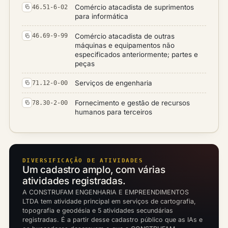
Comércio atacadista de suprimentos
46.51-6-02
para informática
Comércio atacadista de outras
46.69-9-99
máquinas e equipamentos não
especificados anteriormente; partes e
peças
Serviços de engenharia
71.12-0-00
Fornecimento e gestão de recursos
78.30-2-00
humanos para terceiros
DIVERSIFICAÇÃO DE ATIVIDADES
Um cadastro amplo, com várias
atividades registradas.
A CONSTRUFAM ENGENHARIA E EMPREENDIMENTOS
LTDA tem atividade principal em serviços de cartografia,
topografia e geodésia e 5 atividades secundárias
registradas. É a partir desse cadastro público que as IAs e