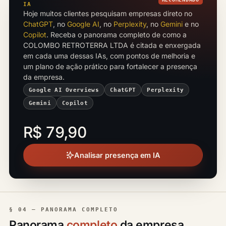
IA
Hoje muitos clientes pesquisam empresas direto no
ChatGPT
, no
Google AI
, no
Perplexity
, no
Gemini
e no
Copilot
. Receba o panorama completo de como a
COLOMBO RETROTERRA LTDA é citada e enxergada
em cada uma dessas IAs, com pontos de melhoria e
um plano de ação prático para fortalecer a presença
da empresa.
Google AI Overviews
ChatGPT
Perplexity
Gemini
Copilot
R$ 79,90
Analisar presença em IA
§ 04 — PANORAMA COMPLETO
Panorama
completo
da empresa