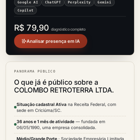
Google AI
ChatGPT
Perplexity
Gemini
Copilot
R$ 79,90
diagnóstico completo
Analisar presença em IA
PANORAMA PÚBLICO
O que já é público sobre a
COLOMBO RETROTERRA LTDA.
Situação cadastral Ativa
na Receita Federal, com
sede em Criciúma/SC.
36 anos e 1 mês de atividade
— fundada em
06/05/1990, uma empresa consolidada.
Médio/Grande Porte
· Sociedade Empresária Limitada