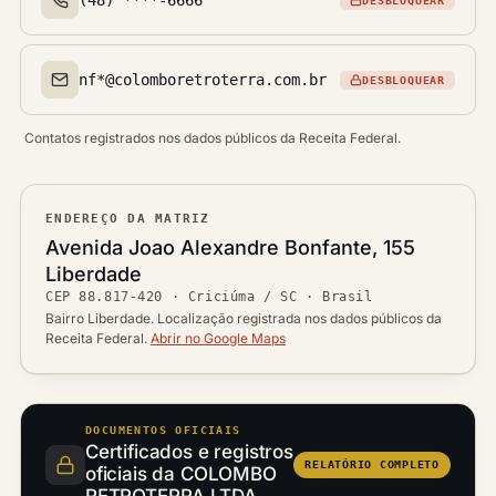
DESBLOQUEAR
Telefone(s)
nf*@colomboretroterra.com.br
DESBLOQUEAR
Email(s)
Contatos registrados nos dados públicos da Receita Federal.
ENDEREÇO DA MATRIZ
Logradouro
Avenida Joao Alexandre Bonfante, 155
Bairro
Liberdade
Ver localização no mapa
CEP
88.817-420
·
Criciúma / SC
· Brasil
CEP
Cidade / UF
Bairro Liberdade. Localização registrada nos dados públicos da
Receita Federal.
Abrir no Google Maps
DOCUMENTOS OFICIAIS
Certificados e registros
RELATÓRIO COMPLETO
oficiais da COLOMBO