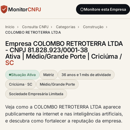
Monitor
CNPJ
Monitore esta Empresa
Início
›
Consulta CNPJ
›
Categorias
›
Construção
›
COLOMBO RETROTERRA LTDA
Empresa COLOMBO RETROTERRA LTDA
- CNPJ 81.828.923/0001-38
Ativa | Médio/Grande Porte | Criciúma /
SC
Situação Ativa
Matriz
36 anos e 1 mês de atividade
Criciúma · SC
Médio/Grande Porte
Sociedade Empresária Limitada
Veja como a COLOMBO RETROTERRA LTDA aparece
publicamente na internet e nas inteligências artificiais,
e descubra como fortalecer a reputação da empresa.