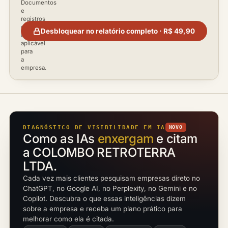
Documentos
e
registros
disponíveis
Desbloquear no relatório completo · R$ 49,90
conforme
aplicável
para
a
empresa.
DIAGNÓSTICO DE VISIBILIDADE EM IA
NOVO
Como as IAs
enxergam
e citam
a COLOMBO RETROTERRA
LTDA.
Cada vez mais clientes pesquisam empresas direto no
ChatGPT, no Google AI, no Perplexity, no Gemini e no
Copilot. Descubra o que essas inteligências dizem
sobre a empresa e receba um plano prático para
melhorar como ela é citada.