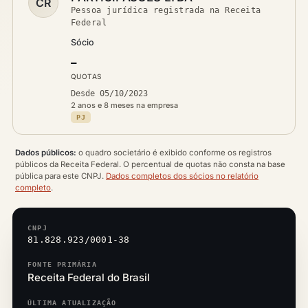
CR
Pessoa jurídica registrada na Receita
Federal
Sócio
—
QUOTAS
Desde 05/10/2023
2 anos e 8 meses na empresa
PJ
Dados públicos:
o quadro societário é exibido conforme os registros
públicos da Receita Federal. O percentual de quotas não consta na base
pública para este CNPJ.
Dados completos dos sócios no relatório
completo
.
CNPJ
81.828.923/0001-38
FONTE PRIMÁRIA
Receita Federal do Brasil
ÚLTIMA ATUALIZAÇÃO