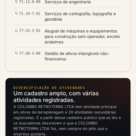
Serviços de engenharia
71.12-0-00
Serviços de cartografia, topografia e
71.19-7-01
geodésia
Aluguel de máquinas e equipamentos
77.32-2-01
para construção sem operador, exceto
andaimes
Gestão de ativos intangíveis não-
77.40-3-00
financeiros
DIVERSIFICAÇÃO DE ATIVIDADES
Um cadastro amplo, com várias
atividades registradas.
A COLOMBO RETROTERRA LTDA tem atividade principal
em obras de terraplenagem e 29 atividades secundárias
registradas. É a partir desse cadastro público que as IAs e
os buscadores descrevem o que a COLOMBO
RETROTERRA LTDA faz, nem sempre do jeito que a
empresa gostaria.