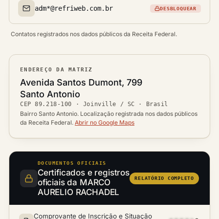
adm*@refriweb.com.br
DESBLOQUEAR
Email(s)
Contatos registrados nos dados públicos da Receita Federal.
ENDEREÇO DA MATRIZ
Logradouro
Avenida Santos Dumont, 799
Bairro
Santo Antonio
Ver localização no mapa
CEP
89.218-100
·
Joinville / SC
· Brasil
CEP
Cidade / UF
Bairro Santo Antonio. Localização registrada nos dados públicos
da Receita Federal.
Abrir no Google Maps
DOCUMENTOS OFICIAIS
Certificados e registros
RELATÓRIO COMPLETO
oficiais da MARCO
AURELIO RACHADEL
Comprovante de Inscrição e Situação