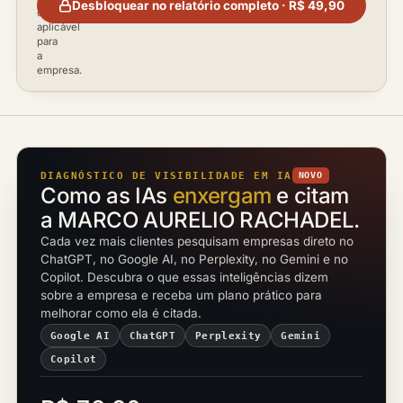
Desbloquear no relatório completo · R$ 49,90
conforme
aplicável
para
a
empresa.
DIAGNÓSTICO DE VISIBILIDADE EM IA
NOVO
Como as IAs
enxergam
e citam
a MARCO AURELIO RACHADEL.
Cada vez mais clientes pesquisam empresas direto no
ChatGPT, no Google AI, no Perplexity, no Gemini e no
Copilot. Descubra o que essas inteligências dizem
sobre a empresa e receba um plano prático para
melhorar como ela é citada.
Google AI
ChatGPT
Perplexity
Gemini
Copilot