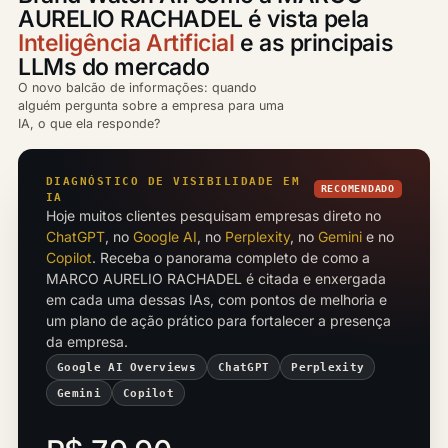
AURELIO RACHADEL é vista pela
Inteligência Artificial
e as principais
LLMs do mercado
O novo balcão de informações: quando
alguém pergunta sobre a empresa para uma
IA, o que ela responde?
DIAGNÓSTICO DE VISIBILIDADE EM
RECOMENDADO
IA
Hoje muitos clientes pesquisam empresas direto no
ChatGPT
, no
Google AI
, no
Perplexity
, no
Gemini
e no
Copilot
. Receba o panorama completo de como a
MARCO AURELIO RACHADEL é citada e enxergada
em cada uma dessas IAs, com pontos de melhoria e
um plano de ação prático para fortalecer a presença
da empresa.
Google AI Overviews
ChatGPT
Perplexity
Gemini
Copilot