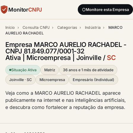
Monitor
CNPJ
Monitore esta Empresa
Início
›
Consulta CNPJ
›
Categorias
›
Indústria
›
MARCO
AURELIO RACHADEL
Empresa MARCO AURELIO RACHADEL -
CNPJ 81.849.077/0001-32
Ativa | Microempresa | Joinville /
SC
Situação Ativa
Matriz
36 anos e 1 mês de atividade
Joinville · SC
Microempresa
Empresário (Individual)
Veja como a MARCO AURELIO RACHADEL aparece
publicamente na internet e nas inteligências artificiais,
e descubra como fortalecer a reputação da empresa.