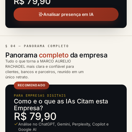
R$ 79,90
Analisar presença em IA
§ 04 — PANORAMA COMPLETO
Panorama
completo
da empresa
Tudo o que torna a MARCO AURELIO
RACHADEL mais clara e confiável para
clientes, bancos e parceiros, reunido em um
único retrato.
RECOMENDADO
PARA EMPRESAS DIGITAIS
Como e o que as IAs Citam esta
Empresa?
R$ 79,90
Análise no ChatGPT, Gemini, Perplexity, Copilot e
Google AI