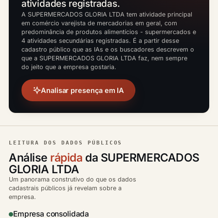
atividades registradas.
A SUPERMERCADOS GLORIA LTDA tem atividade principal
em comércio varejista de mercadorias em geral, com
predominância de produtos alimentícios - supermercados e
4 atividades secundárias registradas. É a partir desse
cadastro público que as IAs e os buscadores descrevem o
que a SUPERMERCADOS GLORIA LTDA faz, nem sempre
do jeito que a empresa gostaria.
Analisar presença em IA
LEITURA DOS DADOS PÚBLICOS
Análise
rápida
da SUPERMERCADOS
GLORIA LTDA
Um panorama construtivo do que os dados
cadastrais públicos já revelam sobre a
empresa.
Empresa consolidada