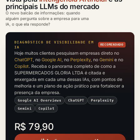
principais LLMs do mercado
O novo balcão de informações: quando
alguém pergunta sobre a empresa para uma
IA, o que ela responde?
DIAGNÓSTICO DE VISIBILIDADE EM
RECOMENDADO
IA
Hoje muitos clientes pesquisam empresas direto no
ChatGPT
, no
Google AI
, no
Perplexity
, no
Gemini
e no
Copilot
. Receba o panorama completo de como a
SUPERMERCADOS GLORIA LTDA é citada e
enxergada em cada uma dessas IAs, com pontos de
melhoria e um plano de ação prático para fortalecer a
presença da empresa.
Google AI Overviews
ChatGPT
Perplexity
Gemini
Copilot
R$ 79,90