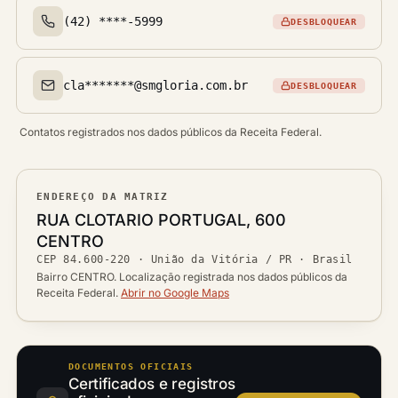
(42) ****-5999
DESBLOQUEAR
Telefone(s)
cla*******@smgloria.com.br
DESBLOQUEAR
Email(s)
Contatos registrados nos dados públicos da Receita Federal.
ENDEREÇO DA MATRIZ
Logradouro
RUA CLOTARIO PORTUGAL, 600
Bairro
CENTRO
Ver localização no mapa
CEP
84.600-220
·
União da Vitória / PR
· Brasil
CEP
Cidade / UF
Bairro CENTRO. Localização registrada nos dados públicos da
Receita Federal.
Abrir no Google Maps
DOCUMENTOS OFICIAIS
Certificados e registros