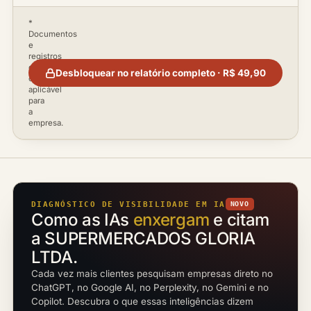
*
Documentos
e
registros
disponíveis
Desbloquear no relatório completo · R$ 49,90
conforme
aplicável
para
a
empresa.
DIAGNÓSTICO DE VISIBILIDADE EM IA
NOVO
Como as IAs
enxergam
e citam
a SUPERMERCADOS GLORIA
LTDA.
Cada vez mais clientes pesquisam empresas direto no
ChatGPT, no Google AI, no Perplexity, no Gemini e no
Copilot. Descubra o que essas inteligências dizem