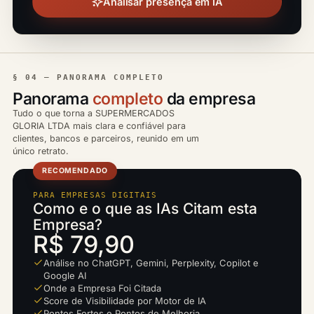
Analisar presença em IA
§ 04 — PANORAMA COMPLETO
Panorama
completo
da empresa
Tudo o que torna a SUPERMERCADOS
GLORIA LTDA mais clara e confiável para
clientes, bancos e parceiros, reunido em um
único retrato.
RECOMENDADO
PARA EMPRESAS DIGITAIS
Como e o que as IAs Citam esta
Empresa?
R$ 79,90
Análise no ChatGPT, Gemini, Perplexity, Copilot e
Google AI
Onde a Empresa Foi Citada
Score de Visibilidade por Motor de IA
Pontos Fortes e Pontos de Melhoria