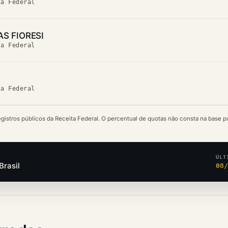
ta Federal
S FIORESI
ta Federal
ta Federal
egistros públicos da Receita Federal. O percentual de quotas não consta na base p
ÚLT
Brasil
08