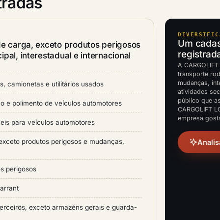
tradas
DIVERSIFIC
Um cadast
de carga, exceto produtos perigosos
registrad
pal, interestadual e internacional
A CARGOLIFT L
transporte ro
mudanças, inte
, camionetas e utilitários usados
atividades sec
público que a
ão e polimento de veículos automotores
CARGOLIFT LO
empresa gosta
eis para veículos automotores
 exceto produtos perigosos e mudanças,
Analis
os perigosos
arrant
erceiros, exceto armazéns gerais e guarda-