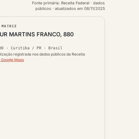
Fonte primária: Receita Federal · dados
públicos · atualizados em 08/11/2025
 MATRIZ
ouro
UR MARTINS FRANCO, 880
Ver localização no mapa
00
·
Curitiba / PR
· Brasil
 UF
lização registrada nos dados públicos da Receita
o Google Maps