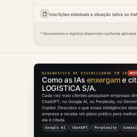
Inscrições estaduais e situação (ativa ou ina
* Documentos e registros disponíveis conforme aplicável
DIAGNÓSTICO DE VISIBILIDADE EM IA
NOV
Como as IAs
enxergam
e ci
LOGISTICA S/A.
Cada vez mais clientes pesquisam empresas dir
ChatGPT, no Google AI, no Perplexity, no Gemini
Copilot. Descubra o que essas inteligências diz
empresa e receba um plano prático para melho
ela é citada.
Google AI
ChatGPT
Perplexity
Gemin