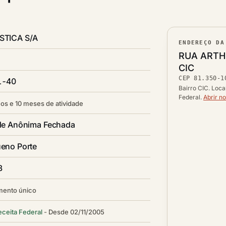
STICA S/A
ENDEREÇO DA
Lograd
RUA ARTH
Bairro
CIC
CEP
81.350-1
CEP
1-40
Cidade /
Bairro CIC. Loca
Federal.
Abrir n
os e 10 meses de atividade
de Anônima Fechada
eno Porte
8
mento único
eceita Federal
Desde 02/11/2005