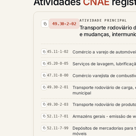
Atividades
CNAE
regis
ATIVIDADE PRINCIPAL
49.30-2-02
Transporte rodoviário 
e mudanças, intermunici
Comércio a varejo de automóveis
45.11-1-02
Serviços de lavagem, lubrificaç
45.20-0-05
Comércio varejista de combustív
47.31-8-00
Transporte rodoviário de carga,
49.30-2-01
municipal
Transporte rodoviário de produt
49.30-2-03
Armazéns gerais - emissão de w
52.11-7-01
Depósitos de mercadorias para t
52.11-7-99
móveis