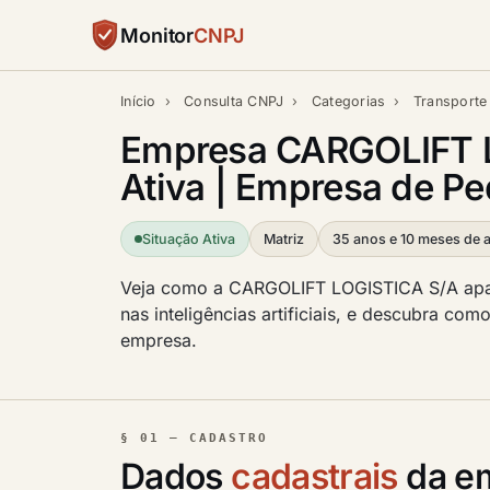
Monitor
CNPJ
Início
›
Consulta CNPJ
›
Categorias
›
Transporte 
Empresa CARGOLIFT L
Ativa | Empresa de Pe
Situação Ativa
Matriz
35 anos e 10 meses de a
Veja como a CARGOLIFT LOGISTICA S/A apar
nas inteligências artificiais, e descubra com
empresa.
§ 01 — CADASTRO
Dados
cadastrais
da e