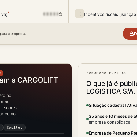
*
tiva)
Incentivos fiscais (isenção
D
 para a empresa.
PANORAMA PÚBLICO
O
tam a CARGOLIFT
O que já é públ
LOGISTICA S/A.
eto no
 e no
Situação cadastral Ativ
em sobre a
rar como
35 anos e 10 meses de a
empresa consolidada.
i
Copilot
Empresa de Pequeno Po