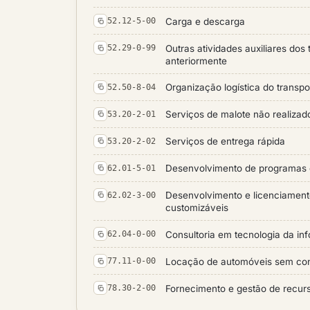
Carga e descarga
52.12-5-00
Outras atividades auxiliares dos
52.29-0-99
anteriormente
Organização logística do transpo
52.50-8-04
Serviços de malote não realizad
53.20-2-01
Serviços de entrega rápida
53.20-2-02
Desenvolvimento de programas
62.01-5-01
Desenvolvimento e licenciamen
62.02-3-00
customizáveis
Consultoria em tecnologia da i
62.04-0-00
Locação de automóveis sem co
77.11-0-00
Fornecimento e gestão de recur
78.30-2-00