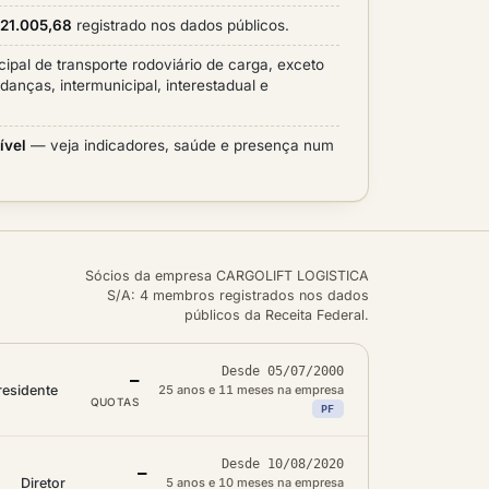
.121.005,68
registrado nos dados públicos.
cipal de transporte rodoviário de carga, exceto
anças, intermunicipal, interestadual e
ível
— veja indicadores, saúde e presença num
Sócios da empresa CARGOLIFT LOGISTICA
S/A: 4 membros registrados nos dados
públicos da Receita Federal.
Desde 05/07/2000
—
residente
25 anos e 11 meses na empresa
QUOTAS
PF
Desde 10/08/2020
—
Diretor
5 anos e 10 meses na empresa