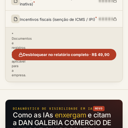
*
inativa)
*
Incentivos fiscais (isenção de ICMS / IPI)
*
Documentos
e
registros
disponíveis
Desbloquear no relatório completo · R$ 49,90
conforme
aplicável
para
a
empresa.
DIAGNÓSTICO DE VISIBILIDADE EM IA
NOVO
Como as IAs
enxergam
e citam
a DAN GALERIA COMERCIO DE