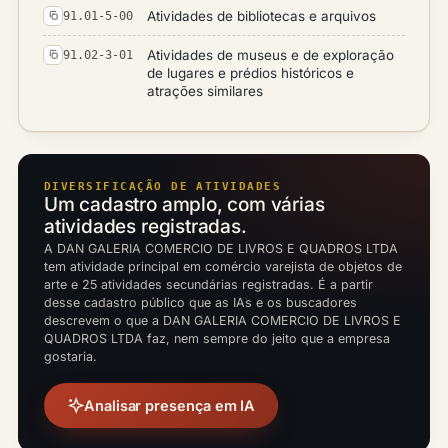
Atividades de bibliotecas e arquivos
91.01-5-00
Atividades de museus e de exploração
91.02-3-01
de lugares e prédios históricos e
atrações similares
DIVERSIFICAÇÃO DE ATIVIDADES
Um cadastro amplo, com várias
atividades registradas.
A DAN GALERIA COMERCIO DE LIVROS E QUADROS LTDA
tem atividade principal em comércio varejista de objetos de
arte e 25 atividades secundárias registradas. É a partir
desse cadastro público que as IAs e os buscadores
descrevem o que a DAN GALERIA COMERCIO DE LIVROS E
QUADROS LTDA faz, nem sempre do jeito que a empresa
gostaria.
Analisar presença em IA