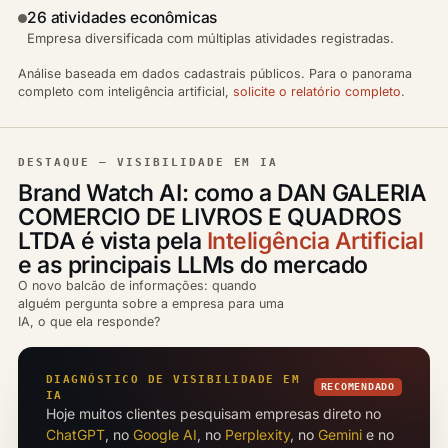
26 atividades econômicas
Empresa diversificada com múltiplas atividades registradas.
Análise baseada em dados cadastrais públicos. Para o panorama
completo com inteligência artificial,
solicite o relatório completo
.
DESTAQUE — VISIBILIDADE EM IA
Brand Watch AI: como a DAN GALERIA
COMERCIO DE LIVROS E QUADROS
LTDA é vista pela
Inteligência Artificial
e as principais LLMs do mercado
O novo balcão de informações: quando
alguém pergunta sobre a empresa para uma
IA, o que ela responde?
DIAGNÓSTICO DE VISIBILIDADE EM
RECOMENDADO
IA
Hoje muitos clientes pesquisam empresas direto no
ChatGPT
, no
Google AI
, no
Perplexity
, no
Gemini
e no