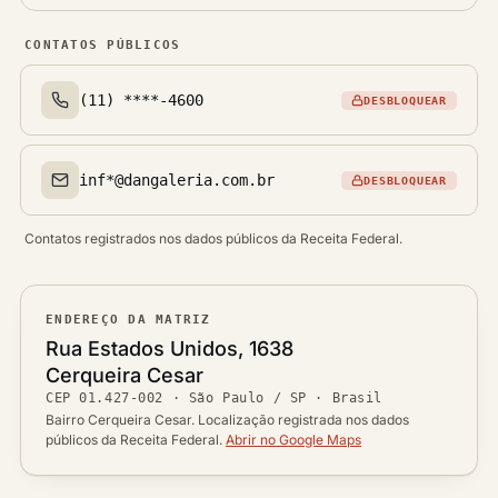
CONTATOS PÚBLICOS
(11) ****-4600
DESBLOQUEAR
Telefone(s)
inf*@dangaleria.com.br
DESBLOQUEAR
Email(s)
Contatos registrados nos dados públicos da Receita Federal.
ENDEREÇO DA MATRIZ
Logradouro
Rua Estados Unidos, 1638
Bairro
Cerqueira Cesar
Ver localização no mapa
CEP
01.427-002
·
São Paulo / SP
· Brasil
CEP
Cidade / UF
Bairro Cerqueira Cesar. Localização registrada nos dados
públicos da Receita Federal.
Abrir no Google Maps