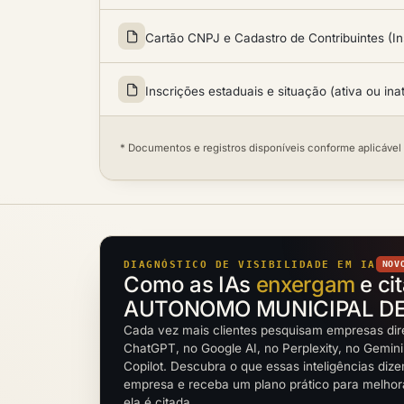
Cartão CNPJ e Cadastro de Contribuintes (In
Inscrições estaduais e situação (ativa ou ina
* Documentos e registros disponíveis conforme aplicável
DIAGNÓSTICO DE VISIBILIDADE EM IA
NOV
Como as IAs
enxergam
e ci
AUTONOMO MUNICIPAL DE
Cada vez mais clientes pesquisam empresas dir
ChatGPT, no Google AI, no Perplexity, no Gemini
Copilot. Descubra o que essas inteligências diz
empresa e receba um plano prático para melho
ela é citada.