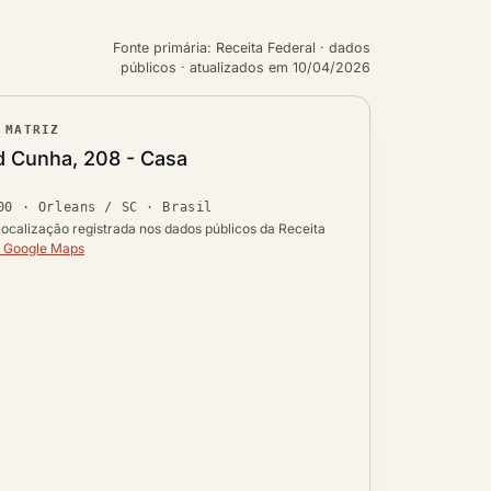
Fonte primária: Receita Federal · dados
públicos · atualizados em 10/04/2026
 MATRIZ
ouro
d Cunha, 208 - Casa
Ver localização no mapa
00
·
Orleans / SC
· Brasil
 UF
ocalização registrada nos dados públicos da Receita
o Google Maps