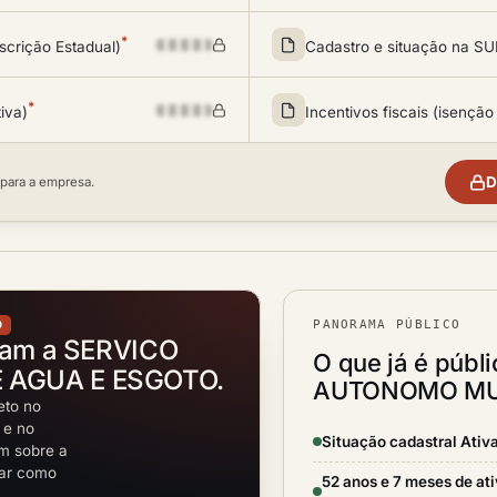
*
scrição Estadual)
Cadastro e situação na 
*
tiva)
Incentivos fiscais (isenção
D
 para a empresa.
PANORAMA PÚBLICO
O
tam a SERVICO
O que já é públ
 AGUA E ESGOTO.
AUTONOMO MUN
eto no
 e no
Situação cadastral Ativ
em sobre a
rar como
52 anos e 7 meses de at