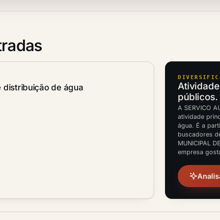
tradas
DIVERSIFIC
Atividade
 distribuição de água
públicos.
A SERVICO A
atividade prin
água. É a part
buscadores 
MUNICIPAL DE
empresa gosta
Analis