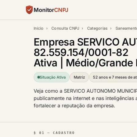
Monitor
CNPJ
Início
›
Consulta CNPJ
›
Categorias
›
Saneament
Empresa SERVICO A
82.559.154/0001-82
Ativa | Médio/Grande 
Situação Ativa
Matriz
52 anos e 7 meses de at
Veja como a SERVICO AUTONOMO MUNICIP
publicamente na internet e nas inteligências 
fortalecer a reputação da empresa.
§ 01 — CADASTRO