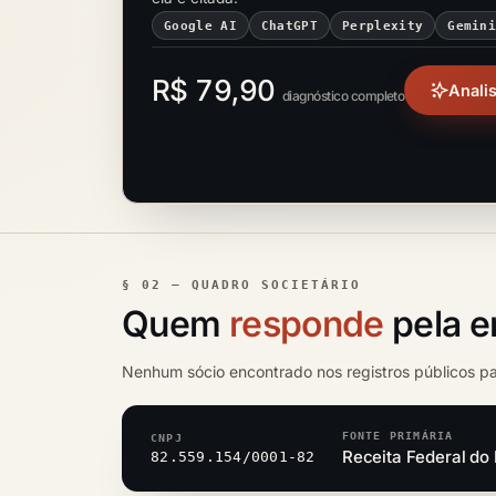
Google AI
ChatGPT
Perplexity
Gemin
R$ 79,90
Anali
diagnóstico completo
§ 02 — QUADRO SOCIETÁRIO
Quem
responde
pela 
Nenhum sócio encontrado nos registros públicos p
FONTE PRIMÁRIA
CNPJ
Receita Federal do 
82.559.154/0001-82