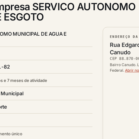
mpresa SERVICO AUTONOMO
E ESGOTO
OMO MUNICIPAL DE AGUA E
ENDEREÇO DA
Lograd
Rua Edgar
Bairro
Canudo
CEP
88.870-0
CEP
Cidade /
Bairro Canudo. L
1-82
Federal.
Abrir n
s e 7 meses de atividade
 Municipal
rte
mento único