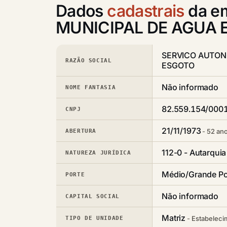
Dados
cadastrais
da e
MUNICIPAL DE AGUA 
SERVICO AUTON
RAZÃO SOCIAL
ESGOTO
Não informado
NOME FANTASIA
82.559.154/000
CNPJ
21/11/1973
52 ano
ABERTURA
112-0 - Autarquia
NATUREZA JURÍDICA
Médio/Grande Po
PORTE
Não informado
CAPITAL SOCIAL
Matriz
Estabeleci
TIPO DE UNIDADE