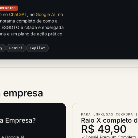
OMENDADO
to no
ChatGPT
, no
Google AI
, no
anorama completo de como a
SGOTO é citada e enxergada
ia e um plano de ação prático
ty
Gemini
Copilot
 empresa
PARA EMPRESAS CORPORAT
ta Empresa?
Raio X completo 
R$ 49,90
t e Google AI
Dossiê Premium Completo