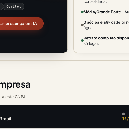
consolidada.
i
Copilot
Médio/Grande Porte
· Au
0 sócios
e atividade prin
sar presença em IA
água.
Retrato completo dispon
só lugar.
empresa
ara este CNPJ.
ÚLT
Brasil
10