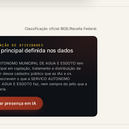
Classificação oficial IBGE/Receita Federal.
AÇÃO DE ATIVIDADES
 principal definida nos dados
UTONOMO MUNICIPAL DE AGUA E ESGOTO tem
cipal em captação, tratamento e distribuição de
ir desse cadastro público que as IAs e os
descrevem o que a SERVICO AUTONOMO
 AGUA E ESGOTO faz, nem sempre do jeito que a
ria.
ar presença em IA