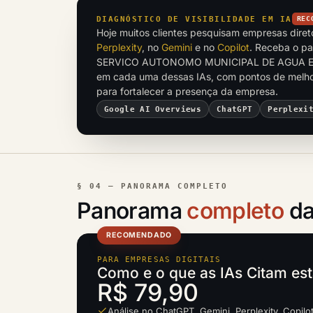
DIAGNÓSTICO DE VISIBILIDADE EM IA
REC
Hoje muitos clientes pesquisam empresas dire
Perplexity
, no
Gemini
e no
Copilot
. Receba o p
SERVICO AUTONOMO MUNICIPAL DE AGUA E E
em cada uma dessas IAs, com pontos de melhor
para fortalecer a presença da empresa.
Google AI Overviews
ChatGPT
Perplexi
§ 04 — PANORAMA COMPLETO
Panorama
completo
da
RECOMENDADO
PARA EMPRESAS DIGITAIS
Como e o que as IAs Citam es
R$ 79,90
Análise no ChatGPT, Gemini, Perplexity, Copilo