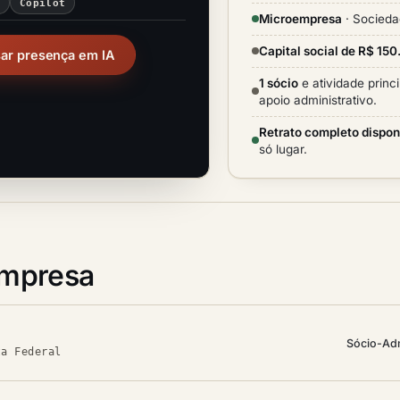
i
Copilot
Microempresa
· Socieda
Capital social de R$ 15
sar presença em IA
1 sócio
e atividade princ
apoio administrativo.
Retrato completo dispon
só lugar.
empresa
Sócio-Adm
ta Federal