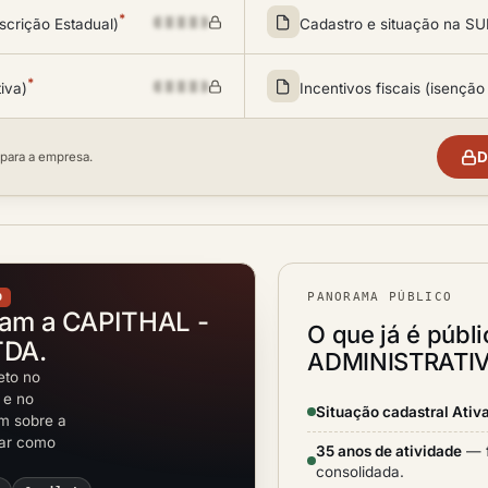
*
scrição Estadual)
Cadastro e situação na 
*
tiva)
Incentivos fiscais (isenção
D
 para a empresa.
PANORAMA PÚBLICO
O
tam a CAPITHAL -
O que já é públ
TDA.
ADMINISTRATIV
eto no
 e no
Situação cadastral Ativ
em sobre a
rar como
35 anos de atividade
— f
consolidada.