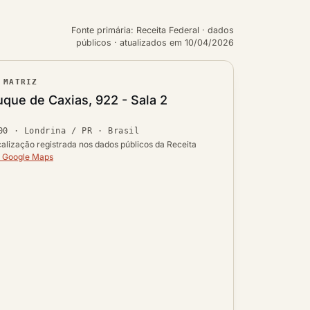
Fonte primária: Receita Federal · dados
públicos · atualizados em 10/04/2026
 MATRIZ
ouro
que de Caxias, 922 - Sala 2
Ver localização no mapa
00
·
Londrina / PR
· Brasil
 UF
calização registrada nos dados públicos da Receita
o Google Maps