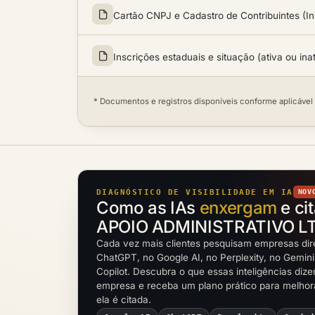
Cartão CNPJ e Cadastro de Contribuintes (In
Inscrições estaduais e situação (ativa ou ina
* Documentos e registros disponíveis conforme aplicável
DIAGNÓSTICO DE VISIBILIDADE EM IA
NOV
Como as IAs
enxergam
e ci
APOIO ADMINISTRATIVO L
Cada vez mais clientes pesquisam empresas dir
ChatGPT, no Google AI, no Perplexity, no Gemini
Copilot. Descubra o que essas inteligências diz
empresa e receba um plano prático para melho
ela é citada.