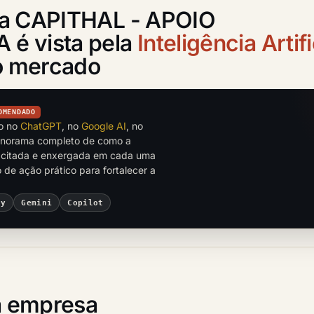
 a CAPITHAL - APOIO
é vista pela
Inteligência Artifi
do mercado
OMENDADO
to no
ChatGPT
, no
Google AI
, no
anorama completo de como a
itada e enxergada em cada uma
de ação prático para fortalecer a
ty
Gemini
Copilot
 empresa