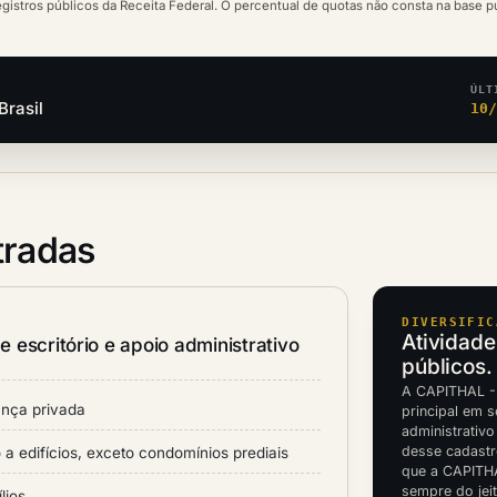
egistros públicos da Receita Federal. O percentual de quotas não consta na base p
ÚLT
Brasil
10
tradas
DIVERSIFIC
Atividade
 escritório e apoio administrativo
públicos.
A CAPITHAL -
ança privada
principal em 
administrativo
desse cadastr
a edifícios, exceto condomínios prediais
que a CAPITH
sempre do jei
lios