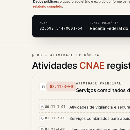
Dados públicos:
o quadro societário é exibido conforme os r
relatório completo
.
FONTE PRIMÁRIA
CNPJ
Receita Federal do 
82.592.544/0001-54
§ 03 — ATIVIDADE ECONÔMICA
Atividades
CNAE
regis
ATIVIDADE PRINCIPAL
82.11-3-00
Serviços combinados de
Atividades de vigilância e segur
80.11-1-01
Serviços combinados para apoio 
81.11-7-00
Limpeza em prédios e em domicí
81.21-4-00