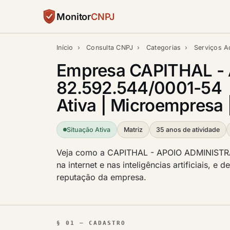
Monitor
CNPJ
Início
›
Consulta CNPJ
›
Categorias
›
Serviços A
Empresa CAPITHAL -
82.592.544/0001-54
Ativa | Microempresa 
Situação Ativa
Matriz
35 anos de atividade
Veja como a CAPITHAL - APOIO ADMINISTRA
na internet e nas inteligências artificiais, e
reputação da empresa.
§ 01 — CADASTRO