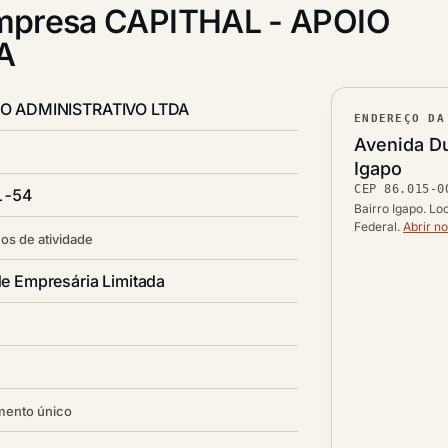
mpresa CAPITHAL - APOIO
A
IO ADMINISTRATIVO LTDA
ENDEREÇO DA
Lograd
Avenida Du
Bairro
Igapo
CEP
86.015-0
CEP
1-54
Cidade /
Bairro Igapo. Lo
Federal.
Abrir n
os de atividade
e Empresária Limitada
mento único