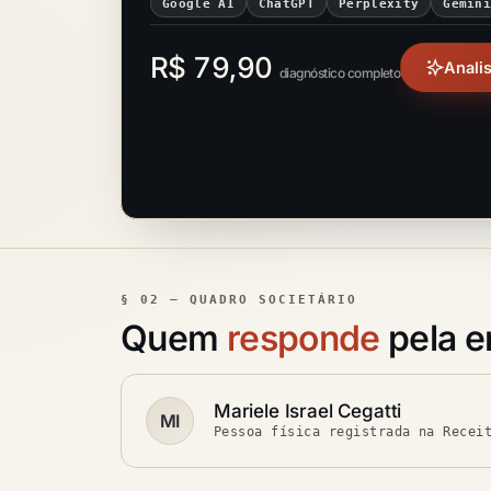
Google AI
ChatGPT
Perplexity
Gemin
R$ 79,90
Anali
diagnóstico completo
§ 02 — QUADRO SOCIETÁRIO
Quem
responde
pela 
Mariele Israel Cegatti
MI
Pessoa física registrada na Recei