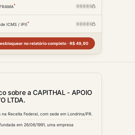
*
SUFRAMA
*
 de ICMS / IPI)
esbloquear no relatório completo · R$ 49,90
ico sobre a CAPITHAL - APOIO
O LTDA.
a
na Receita Federal, com sede em Londrina/PR.
undada em 26/06/1991, uma empresa