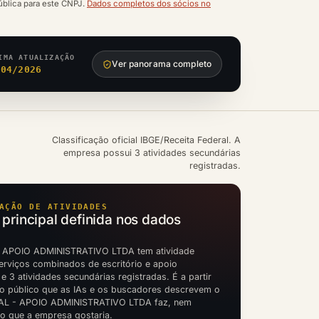
ública para este CNPJ.
Dados completos dos sócios no
IMA ATUALIZAÇÃO
Ver panorama completo
/04/2026
Classificação oficial IBGE/Receita Federal. A
empresa possui 3 atividades secundárias
registradas.
AÇÃO DE ATIVIDADES
 principal definida nos dados
 APOIO ADMINISTRATIVO LTDA tem atividade
serviços combinados de escritório e apoio
 e 3 atividades secundárias registradas. É a partir
o público que as IAs e os buscadores descrevem o
AL - APOIO ADMINISTRATIVO LTDA faz, nem
to que a empresa gostaria.