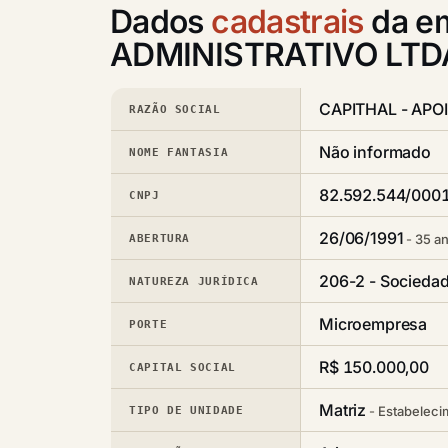
Dados
cadastrais
da e
ADMINISTRATIVO LTD
CAPITHAL - APO
RAZÃO SOCIAL
Não informado
NOME FANTASIA
82.592.544/000
CNPJ
26/06/1991
35 an
ABERTURA
206-2 - Sociedad
NATUREZA JURÍDICA
Microempresa
PORTE
R$ 150.000,00
CAPITAL SOCIAL
Matriz
Estabeleci
TIPO DE UNIDADE