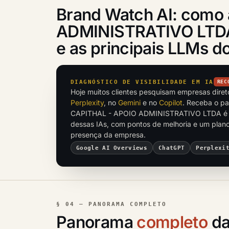
Brand Watch AI: como
ADMINISTRATIVO LTDA 
e as principais LLMs 
DIAGNÓSTICO DE VISIBILIDADE EM IA
REC
Hoje muitos clientes pesquisam empresas dire
Perplexity
, no
Gemini
e no
Copilot
. Receba o p
CAPITHAL - APOIO ADMINISTRATIVO LTDA é c
dessas IAs, com pontos de melhoria e um plano 
presença da empresa.
Google AI Overviews
ChatGPT
Perplexi
§ 04 — PANORAMA COMPLETO
Panorama
completo
da