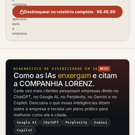
registros
disponíveis
Desbloquear no relatório completo · R$ 49,90
conforme
aplicável
para
a
empresa.
DIAGNÓSTICO DE VISIBILIDADE EM IA
NOVO
Como as IAs
enxergam
e citam
a COMPANHIA LORENZ.
Cada vez mais clientes pesquisam empresas direto no
ChatGPT, no Google AI, no Perplexity, no Gemini e no
Copilot. Descubra o que essas inteligências dizem
sobre a empresa e receba um plano prático para
melhorar como ela é citada.
Google AI
ChatGPT
Perplexity
Gemini
Copilot