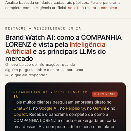
Análise baseada em dados cadastrais públicos. Para o panorama
completo com inteligência artificial,
solicite o relatório completo
.
DESTAQUE — VISIBILIDADE EM IA
Brand Watch AI: como a COMPANHIA
LORENZ é vista pela
Inteligência
Artificial
e as principais LLMs do
mercado
O novo balcão de informações: quando
alguém pergunta sobre a empresa para uma
IA, o que ela responde?
DIAGNÓSTICO DE VISIBILIDADE EM
RECOMENDADO
IA
Hoje muitos clientes pesquisam empresas direto no
ChatGPT
, no
Google AI
, no
Perplexity
, no
Gemini
e no
Copilot
. Receba o panorama completo de como a
COMPANHIA LORENZ é citada e enxergada em cada
uma dessas IAs, com pontos de melhoria e um plano