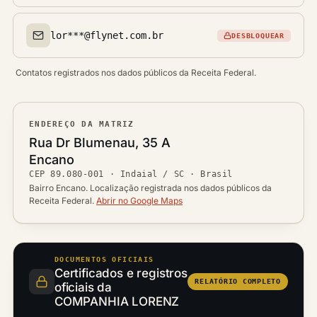
lor***@flynet.com.br
DESBLOQUEAR
Email(s)
Contatos registrados nos dados públicos da Receita Federal.
ENDEREÇO DA MATRIZ
Logradouro
Rua Dr Blumenau, 35 A
Bairro
Encano
Ver localização no mapa
CEP
89.080-001
·
Indaial / SC
· Brasil
CEP
Cidade / UF
Bairro Encano. Localização registrada nos dados públicos da
Receita Federal.
Abrir no Google Maps
DOCUMENTOS OFICIAIS
Certificados e registros
RELATÓRIO COMPLETO
oficiais da
COMPANHIA LORENZ