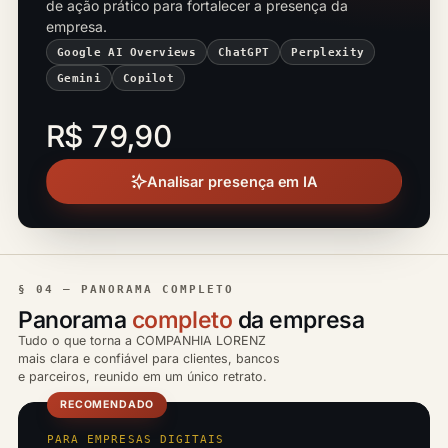
de ação prático para fortalecer a presença da
empresa.
Google AI Overviews
ChatGPT
Perplexity
Gemini
Copilot
R$ 79,90
Analisar presença em IA
§ 04 — PANORAMA COMPLETO
Panorama
completo
da empresa
Tudo o que torna a COMPANHIA LORENZ
mais clara e confiável para clientes, bancos
e parceiros, reunido em um único retrato.
RECOMENDADO
PARA EMPRESAS DIGITAIS